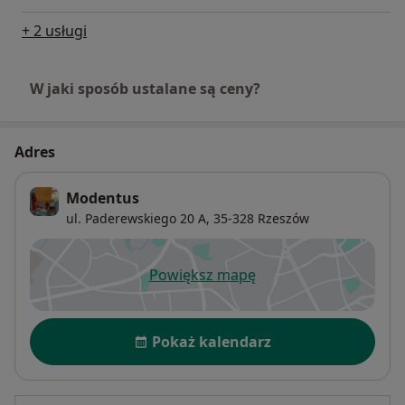
+ 2 usługi
W jaki sposób ustalane są ceny?
Adres
Modentus
ul. Paderewskiego 20 A,
35-328
Rzeszów
Powiększ mapę
otwiera się w nowej karcie
Dostępność
Pokaż kalendarz