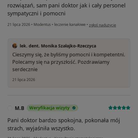
rozwiązań, sam pani doktor jak i cały personel
sympatyczni i pomocni
w opinii użytkownika A.CH
21 lipca 2026
•
Modentus
•
leczenie kanałowe
•
zgłoś nadużycie
lek. dent. Monika Szałajko-Rzeczyca
Cieszymy się, że byliśmy pomocni i kompetentni.
Polecamy się na przyszłość. Pozdrawiamy
serdecznie
21 lipca 2026
M.B
Weryfikacja wizyty
M
Pani doktor bardzo spokojna, pokonała mój
strach, wyjaśniła wszystko.