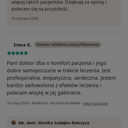
więcej takich pacjentów. Dziękuję za opinię i
polecam się na przyszłość.
20 czerwca 2026
Irena K.
Numer telefonu zweryfikowany
I
Pani doktor dba o komfort pacjenta i jego
dobre samopoczucie w trakcie leczenia. Jest
profesjonalna, empatyczna, serdeczna. Jestem
bardzo zadowolona z efektów leczenia i
polecam wizytę w jej gabinecie.
w opinii użytkownika Irena K
26 maja 2026
•
Modentus
•
leczenie kanałowe
•
zgłoś nadużycie
lek. dent. Monika Szałajko-Rzeczyca