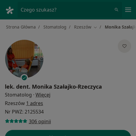
Me
Czego szukasz?
Strona Główna
Stomatolog
Rzeszów
Monika Szałaj
Zmień miasto
lek. dent.
Monika Szałajko-Rzeczyca
O specjalizacjach
Stomatolog
·
Więcej
Rzeszów
1 adres
Nr PWZ: 2125534
306 opinii