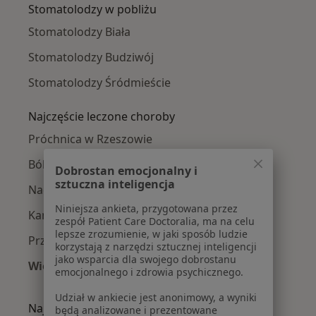
Stomatolodzy w pobliżu
Stomatolodzy Biała
Stomatolodzy Budziwój
Stomatolodzy Śródmieście
Najczęście leczone choroby
Próchnica w Rzeszowie
Ból zęba w Rzeszowie
Dobrostan emocjonalny i
sztuczna inteligencja
Nadwrażliwość zębów w Rzeszowie
Niniejsza ankieta, przygotowana przez
Kamień nazębny w Rzeszowie
zespół Patient Care Doctoralia, ma na celu
lepsze zrozumienie, w jaki sposób ludzie
Przebarwienia zębów w Rzeszowie
korzystają z narzędzi sztucznej inteligencji
jako wsparcia dla swojego dobrostanu
Więcej (15)
emocjonalnego i zdrowia psychicznego.
Więcej w kategorii: Najczęście leczone chorob
Udział w ankiecie jest anonimowy, a wyniki
Najpopularniejsze ubezpieczenia
będą analizowane i prezentowane