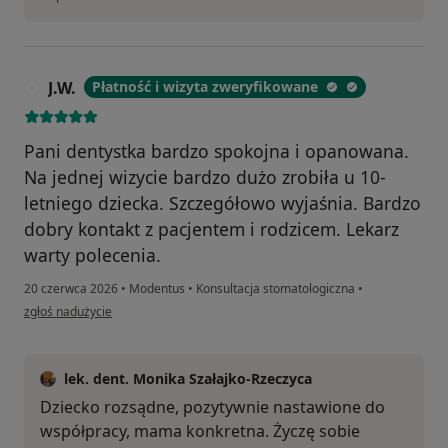
J.W.
Płatność i wizyta zweryfikowane
J
Pani dentystka bardzo spokojna i opanowana.
Na jednej wizycie bardzo dużo zrobiła u 10-
letniego dziecka. Szczegółowo wyjaśnia. Bardzo
dobry kontakt z pacjentem i rodzicem. Lekarz
warty polecenia.
20 czerwca 2026
•
Modentus
•
Konsultacja stomatologiczna
•
w opinii użytkownika J.W.
zgłoś nadużycie
lek. dent. Monika Szałajko-Rzeczyca
Dziecko rozsądne, pozytywnie nastawione do
współpracy, mama konkretna. Życzę sobie