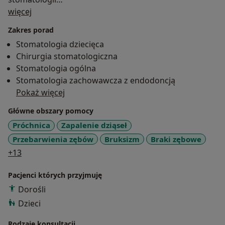
O mnie
zachowawczej,dziecięcej,protetyki,chirurgii oraz
więcej
periodontologii.
Zakres porad
Uczestniczymy w licznych szkoleniach, konferencjach i
Stomatologia dziecięca
sympozjach w celu podnoszenia naszych kwalifikacji i
Chirurgia stomatologiczna
oferowania coraz szerszej gamy zabiegów.
Stomatologia ogólna
Lubimy wprowadzać do naszej praktyki nowości
Stomatologia zachowawcza z endodoncją
rynkowe np. innowacyjną aparaturę jak kamerę
Pokaż więcej
wewnątrzustną, piaskarkę abrazyjną-usuwanie
próchnicy bez borowania, laser diodowy-
Główne obszary pomocy
wielofunkcyjne zastosowanie -precyzja zabiegów oraz
Próchnica
Zapalenie dziąseł
materiały stomatologiczne wykonujące coraz więcej
Przebarwienia zębów
Bruksizm
Braki zębowe
zadań.
a11y_sr_more_diseases
+13
Pacjenci których przyjmuję
Dorośli
Dzieci
Rodzaje konsultacji