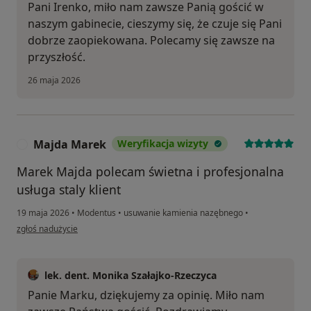
Pani Irenko, miło nam zawsze Panią gościć w
naszym gabinecie, cieszymy się, że czuje się Pani
dobrze zaopiekowana. Polecamy się zawsze na
przyszłość.
26 maja 2026
Majda Marek
Weryfikacja wizyty
M
Marek Majda polecam świetna i profesjonalna
usługa staly klient
19 maja 2026
•
Modentus
•
usuwanie kamienia nazębnego
•
w opinii użytkownika Majda Marek
zgłoś nadużycie
lek. dent. Monika Szałajko-Rzeczyca
Panie Marku, dziękujemy za opinię. Miło nam