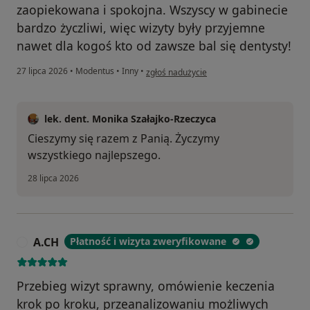
zaopiekowana i spokojna. Wszyscy w gabinecie
bardzo życzliwi, więc wizyty były przyjemne
nawet dla kogoś kto od zawsze bal się dentysty!
w opinii użytkownika Monika
27 lipca 2026
•
Modentus
•
Inny
•
zgłoś nadużycie
lek. dent. Monika Szałajko-Rzeczyca
Cieszymy się razem z Panią. Życzymy
wszystkiego najlepszego.
28 lipca 2026
A.CH
Płatność i wizyta zweryfikowane
A
Przebieg wizyt sprawny, omówienie keczenia
krok po kroku, przeanalizowaniu możliwych