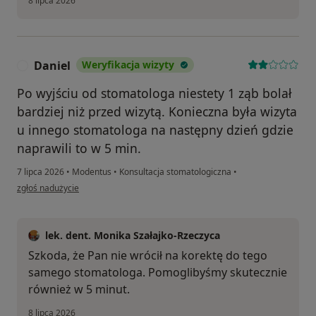
8 lipca 2026
Daniel
Weryfikacja wizyty
D
Po wyjściu od stomatologa niestety 1 ząb bolał
bardziej niż przed wizytą. Konieczna była wizyta
u innego stomatologa na następny dzień gdzie
naprawili to w 5 min.
7 lipca 2026
•
Modentus
•
Konsultacja stomatologiczna
•
w opinii użytkownika Daniel
zgłoś nadużycie
lek. dent. Monika Szałajko-Rzeczyca
Szkoda, że Pan nie wrócił na korektę do tego
samego stomatologa. Pomoglibyśmy skutecznie
również w 5 minut.
8 lipca 2026