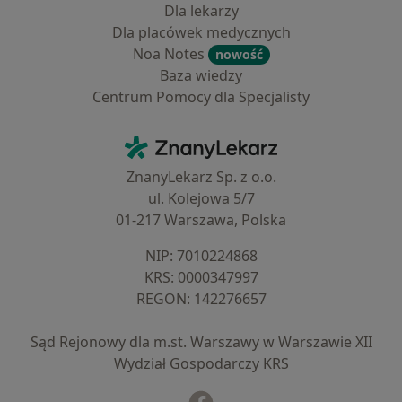
Dla lekarzy
Dla placówek medycznych
Noa Notes
nowość
Baza wiedzy
Centrum Pomocy dla Specjalisty
Kontakt
ZnanyLekarz - Strona główna
ZnanyLekarz Sp. z o.o.
ul. Kolejowa 5/7
01-217 Warszawa, Polska
NIP: ⁠7010224868
KRS: ⁠0000347997
REGON: ⁠142276657
Sąd Rejonowy dla m.st. Warszawy w Warszawie XII
Wydział Gospodarczy KRS
Facebook
otwiera się w nowej karcie