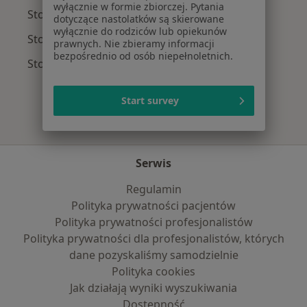
wyłącznie w formie zbiorczej. Pytania
Stomatolodzy z NFZ w Rzeszowie
dotyczące nastolatków są skierowane
wyłącznie do rodziców lub opiekunów
Stomatolodzy z Medicover w Rzeszowie
prawnych. Nie zbieramy informacji
bezpośrednio od osób niepełnoletnich.
Stomatolodzy z Enel-med w Rzeszowie
Start survey
Serwis
Regulamin
Polityka prywatności pacjentów
Polityka prywatności profesjonalistów
Polityka prywatności dla profesjonalistów, których
dane pozyskaliśmy samodzielnie
Polityka cookies
Jak działają wyniki wyszukiwania
Dostępność