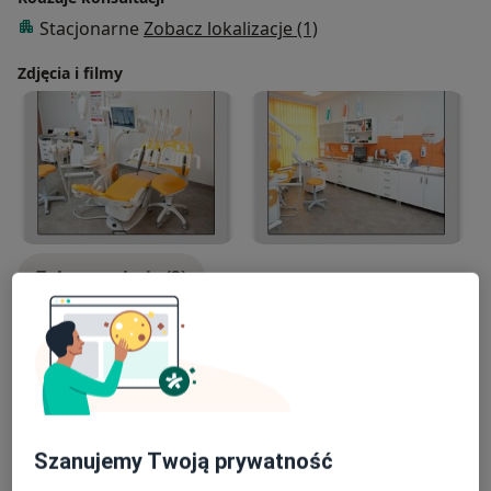
Stacjonarne
Zobacz lokalizacje (1)
Zdjęcia i filmy
Zobacz galerię (3)
Płatność online akceptowana
Oszczędź swój czas przed wizytą.
Szanujemy Twoją prywatność
Pokaż więcej
o doświadczeniu