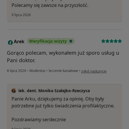
Polecamy się zawsze na przyszłość.
9 lipca 2026
Arek
Weryfikacja wizyty
A
Gorąco polecam, wykonałem już sporo usług u
Pani doktor.
w opinii użytkownika Arek
8 lipca 2026
•
Modentus
•
leczenie kanałowe
•
zgłoś nadużycie
lek. dent. Monika Szałajko-Rzeczyca
Panie Arku, dziękujemy za opinię. Oby były
potrzebne już tylko świadczenia profilaktyczne.
Pozdrawiamy serdecznie