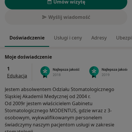
Umów wizytę
Wyślij wiadomość
Doświadczenie
Usługi i ceny
Adresy
Ubezpi
Moje doświadczenie
1
Edukacja
Jestem absolwentem Odziału Stomatologicznego
Sląskiej Akademii Medycznej od 2004 r.
Od 2009r jestem właścicielem Gabinetu
Stomatologicznego MODENTUS, gdzie wraz z 3-
osobowym, wykwalifikowanym personelem
świadczymy naszym pacjentom usługi w zakresie
stomatologii