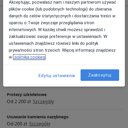
Akceptując, pozwalasz nam i naszym partnerom używać
plików cookie (lub podobnych technologii) do zbierania
Usługi i ceny
danych do celów statystycznych i dostarczania treści w
oparciu o Twoje zwyczaje przeglądania stron
Konsultacja stomatologiczna
internetowych. W każdej chwili możesz sprawdzić i
Umów wizytę
150 zł
Szczegóły
zaktualizować swoje preferencje w ustawieniach. W
ustawieniach znajdziesz również linki do polityk
Leczenie kanałowe
prywatności stron trzecich. Więcej informacji znajdziesz
Od 450 zł
Szczegóły
w
polityka cookies
Piaskowanie
Zaakceptuj
Edytuj ustawienia
Od 200 zł
Szczegóły
Protezy szkieletowe
Od 2 200 zł
Szczegóły
Usuwanie kamienia nazębnego
Od 200 zł
Szczegóły