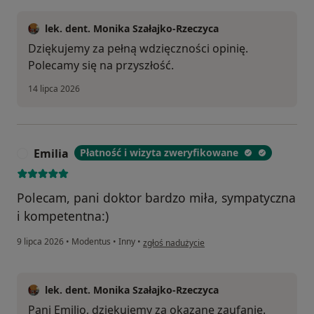
lek. dent. Monika Szałajko-Rzeczyca
Dziękujemy za pełną wdzięczności opinię.
Polecamy się na przyszłość.
14 lipca 2026
Emilia
Płatność i wizyta zweryfikowane
E
Polecam, pani doktor bardzo miła, sympatyczna
i kompetentna:)
w opinii użytkownika Emilia
9 lipca 2026
•
Modentus
•
Inny
•
zgłoś nadużycie
lek. dent. Monika Szałajko-Rzeczyca
Pani Emilio, dziękujemy za okazane zaufanie.