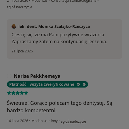
21 lipca 2026
•
Modentus
•
Konsultacja stomatologiczna
•
w opinii użytkownika M.B
zgłoś nadużycie
lek. dent. Monika Szałajko-Rzeczyca
Cieszę się, że ma Pani pozytywne wrażenia.
Zapraszamy zatem na kontynuację leczenia.
21 lipca 2026
Narisa Pakkhemaya
N
Płatność i wizyta zweryfikowane
Świetnie! Gorąco polecam tego dentystę. Są
bardzo kompetentni.
w opinii użytkownika Narisa Pakkhemaya
14 lipca 2026
•
Modentus
•
Inny
•
zgłoś nadużycie