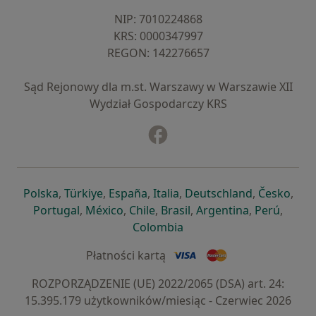
NIP: ⁠7010224868
KRS: ⁠0000347997
REGON: ⁠142276657
Sąd Rejonowy dla m.st. Warszawy w Warszawie XII
Wydział Gospodarczy KRS
Facebook
otwiera się w nowej karcie
otwiera się w nowej karcie
otwiera się w nowej karcie
otwiera się w nowej karcie
otwiera się w nowej karci
otwiera się
otwi
Polska
,
Türkiye
,
España
,
Italia
,
Deutschland
,
Česko
,
otwiera się w nowej karcie
otwiera się w nowej karcie
otwiera się w nowej karcie
otwiera się w nowej kar
otwiera się 
otwier
Portugal
,
México
,
Chile
,
Brasil
,
Argentina
,
Perú
,
otwiera się w nowej karc
Colombia
Płatności kartą
ROZPORZĄDZENIE (UE) 2022/2065 (DSA) art. 24:
15.395.179 użytkowników/miesiąc - Czerwiec 2026