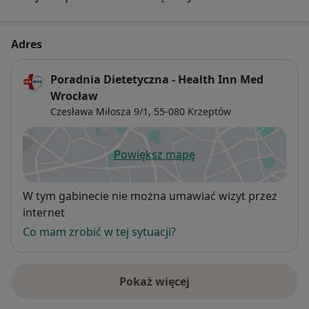
Adres
Poradnia Dietetyczna - Health Inn Med
Wrocław
Czesława Miłosza 9/1,
55-080
Krzeptów
Powiększ mapę
otwiera się w nowej karcie
Dostępność
W tym gabinecie nie można umawiać wizyt przez
internet
Co mam zrobić w tej sytuacji?
Pokaż więcej
o adresie