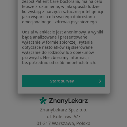
Usługi i zabiegi
zespół Patient Care Doctoralia, ma na celu
lepsze zrozumienie, w jaki sposób ludzie
Choroby
korzystają z narzędzi sztucznej inteligencji
Pomoc
jako wsparcia dla swojego dobrostanu
Aplikacje mobilne
emocjonalnego i zdrowia psychicznego.
Blog dla pacjentów
Udział w ankiecie jest anonimowy, a wyniki
będą analizowane i prezentowane
Dla profesjonalistów
wyłącznie w formie zbiorczej. Pytania
dotyczące nastolatków są skierowane
Cennik
wyłącznie do rodziców lub opiekunów
Dla lekarzy
prawnych. Nie zbieramy informacji
bezpośrednio od osób niepełnoletnich.
Dla placówek medycznych
Noa Notes
nowość
Baza wiedzy
Start survey
Centrum Pomocy dla Specjalisty
Kontakt
ZnanyLekarz - Strona główna
ZnanyLekarz Sp. z o.o.
ul. Kolejowa 5/7
01-217 Warszawa, Polska