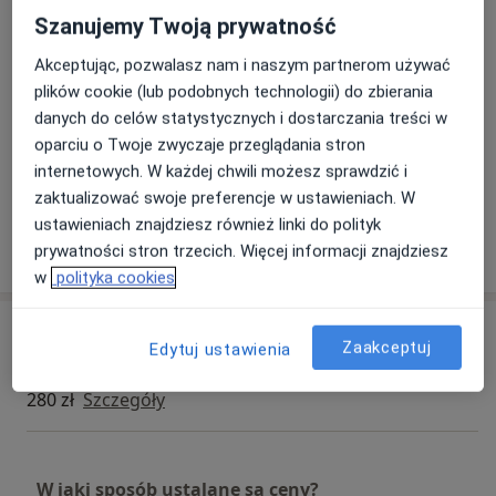
Dietetyk kliniczny
Szanujemy Twoją prywatność
pokarmowych i chorobach rzadkich.
Dietetyka bariatryczna
Akceptując, pozwalasz nam i naszym partnerom używać
Psychodietetyk
Należy do Polskiego Towarzystwa Alergologicznego
plików cookie (lub podobnych technologii) do zbierania
oraz Polskiego Towarzystwa Dietetyki. Jest autorką
Główne obszary pomocy
danych do celów statystycznych i dostarczania treści w
licznych artykułów na temat żywienia, uczestniczka
Otyłość
Nadwaga
Cukrzyca
oparciu o Twoje zwyczaje przeglądania stron
licznych krajowych i zagranicznych szkoleń oraz
internetowych. W każdej chwili możesz sprawdzić i
a11
Choroby dietozależne
Nadciśnienie tętnicze
+13
konferencji poświęconych żywieniu klinicznemu.
zaktualizować swoje preferencje w ustawieniach. W
ustawieniach znajdziesz również linki do polityk
Obecnie w trakcie pisania rozprawy doktorskiej w
Pokaż więcej
prywatności stron trzecich. Więcej informacji znajdziesz
o doświadczeniu
naukach o zdrowiu.
w
polityka cookies
Usługi i ceny
Zaakceptuj
Edytuj ustawienia
Konsultacja dietetyczna
280 zł
Szczegóły
W jaki sposób ustalane są ceny?