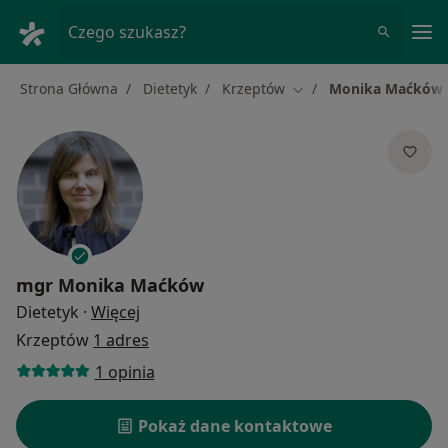
Me
Czego szukasz?
Strona Główna
Dietetyk
Krzeptów
Monika Maćków
Zmień miasto
mgr
Monika Maćków
O specjalizacjach
Dietetyk
·
Więcej
Krzeptów
1 adres
1 opinia
Pokaż dane kontaktowe