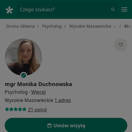
Me
Czego szukasz?
Strona Główna
Psycholog
Wysokie Mazowieckie
Mon
Zmień mi
mgr
Monika Duchnowska
O specjalizacjach
Psycholog
·
Więcej
Wysokie Mazowieckie
1 adres
21 opinii
Umów wizytę