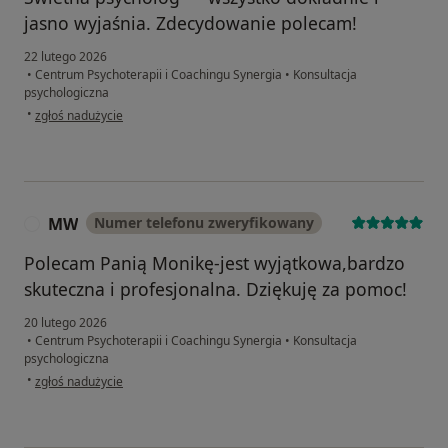
jasno wyjaśnia. Zdecydowanie polecam!
22 lutego 2026
•
Centrum Psychoterapii i Coachingu Synergia
•
Konsultacja
psychologiczna
w opinii użytkownika Fas
•
zgłoś nadużycie
MW
Numer telefonu zweryfikowany
M
Polecam Panią Monikę-jest wyjątkowa,bardzo
skuteczna i profesjonalna. Dziękuję za pomoc!
20 lutego 2026
•
Centrum Psychoterapii i Coachingu Synergia
•
Konsultacja
psychologiczna
w opinii użytkownika MW
•
zgłoś nadużycie