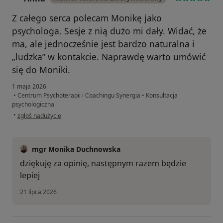
Z całego serca polecam Monikę jako
psychologa. Sesje z nią dużo mi dały. Widać, że
ma, ale jednocześnie jest bardzo naturalna i
„ludzka” w kontakcie. Naprawdę warto umówić
się do Moniki.
1 maja 2026
•
Centrum Psychoterapii i Coachingu Synergia
•
Konsultacja
psychologiczna
w opinii użytkownika Anna
•
zgłoś nadużycie
mgr Monika Duchnowska
dziękuję za opinię, następnym razem będzie
lepiej
21 lipca 2026