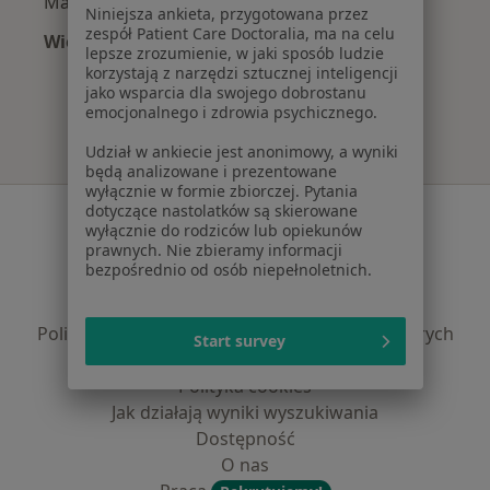
Mazowieckiem
Niniejsza ankieta, przygotowana przez
zespół Patient Care Doctoralia, ma na celu
Więcej (15)
lepsze zrozumienie, w jaki sposób ludzie
Więcej w kategorii: Najczęście leczone chorob
korzystają z narzędzi sztucznej inteligencji
jako wsparcia dla swojego dobrostanu
emocjonalnego i zdrowia psychicznego.
Udział w ankiecie jest anonimowy, a wyniki
będą analizowane i prezentowane
wyłącznie w formie zbiorczej. Pytania
dotyczące nastolatków są skierowane
Serwis
wyłącznie do rodziców lub opiekunów
prawnych. Nie zbieramy informacji
Regulamin
bezpośrednio od osób niepełnoletnich.
Polityka prywatności pacjentów
Polityka prywatności profesjonalistów
Polityka prywatności dla profesjonalistów, których
Start survey
dane pozyskaliśmy samodzielnie
Polityka cookies
Jak działają wyniki wyszukiwania
Dostępność
O nas