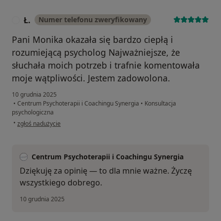
Ł.
Numer telefonu zweryfikowany
Ł
Pani Monika okazała się bardzo ciepłą i
rozumiejącą psycholog Najważniejsze, że
słuchała moich potrzeb i trafnie komentowała
moje wątpliwości. Jestem zadowolona.
10 grudnia 2025
•
Centrum Psychoterapii i Coachingu Synergia
•
Konsultacja
psychologiczna
w opinii użytkownika Ł.
•
zgłoś nadużycie
Centrum Psychoterapii i Coachingu Synergia
Dziękuję za opinię — to dla mnie ważne. Życzę
wszystkiego dobrego.
10 grudnia 2025