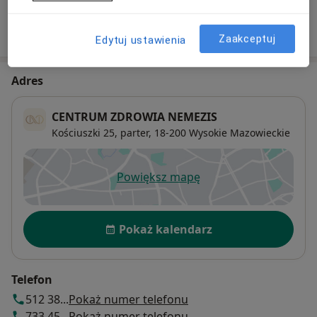
W jaki sposób ustalane są ceny?
Zaakceptuj
Edytuj ustawienia
Adres
CENTRUM ZDROWIA NEMEZIS
Kościuszki 25,
parter, 18-200
Wysokie Mazowieckie
Powiększ mapę
otwiera się w nowej karcie
Dostępność
Pokaż kalendarz
Telefon
512 38...
Pokaż numer telefonu
733 45...
Pokaż numer telefonu