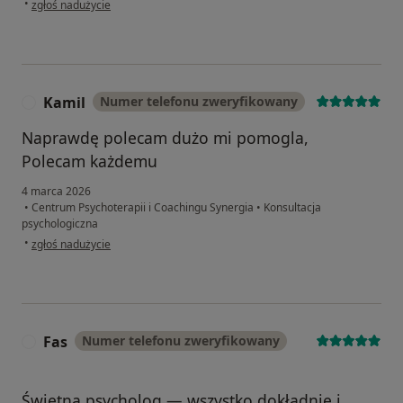
•
zgłoś nadużycie
Kamil
Numer telefonu zweryfikowany
K
Naprawdę polecam dużo mi pomogla,
Polecam każdemu
4 marca 2026
•
Centrum Psychoterapii i Coachingu Synergia
•
Konsultacja
psychologiczna
w opinii użytkownika Kamil
•
zgłoś nadużycie
Fas
Numer telefonu zweryfikowany
F
Świetna psycholog — wszystko dokładnie i