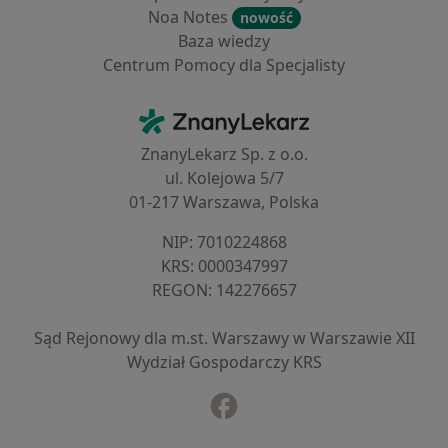
Noa Notes
nowość
Baza wiedzy
Centrum Pomocy dla Specjalisty
Kontakt
ZnanyLekarz - Strona główna
ZnanyLekarz Sp. z o.o.
ul. Kolejowa 5/7
01-217 Warszawa, Polska
NIP: ⁠7010224868
KRS: ⁠0000347997
REGON: ⁠142276657
Sąd Rejonowy dla m.st. Warszawy w Warszawie XII
Wydział Gospodarczy KRS
Facebook
otwiera się w nowej karcie