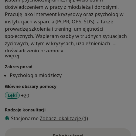
doświadczeniem w pracy z młodzieżą i dorosłymi.
Pracuję jako interwent kryzysowy oraz psycholog w
instytucjach wsparcia (PCPR, OPS, ŚDS), a także
prowadzę szkolenia i treningi umiejętności
społecznych. Wspieram osoby w trudnych sytuacjach
życiowych, w tym w kryzysach, uzależnieniach i
doświadczeniu przemocy
O mnie
więcej
Zakres porad
Psychologia młodzieży
Główne obszary pomocy
a11y_sr_more_diseases
Lęki
+20
Rodzaje konsultacji
Stacjonarne
Zobacz lokalizacje (1)
Pokaż więcej