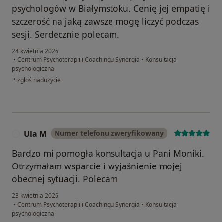
psychologów w Białymstoku. Cenię jej empatię i
szczerość na jaką zawsze mogę liczyć podczas
sesji. Serdecznie polecam.
24 kwietnia 2026
•
Centrum Psychoterapii i Coachingu Synergia
•
Konsultacja
psychologiczna
w opinii użytkownika Iwona
•
zgłoś nadużycie
Ula M
Numer telefonu zweryfikowany
U
Bardzo mi pomogła konsultacja u Pani Moniki.
Otrzymałam wsparcie i wyjaśnienie mojej
obecnej sytuacji. Polecam
23 kwietnia 2026
•
Centrum Psychoterapii i Coachingu Synergia
•
Konsultacja
psychologiczna
w opinii użytkownika Ula M