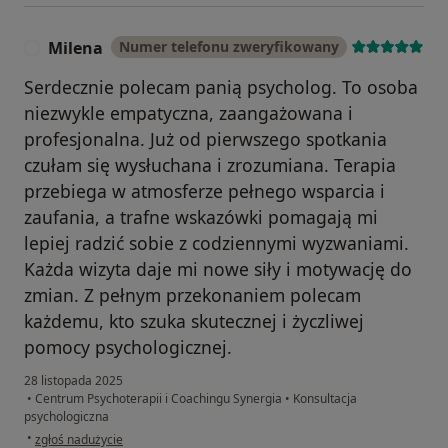
Milena
Numer telefonu zweryfikowany
M
Serdecznie polecam panią psycholog. To osoba
niezwykle empatyczna, zaangażowana i
profesjonalna. Już od pierwszego spotkania
czułam się wysłuchana i zrozumiana. Terapia
przebiega w atmosferze pełnego wsparcia i
zaufania, a trafne wskazówki pomagają mi
lepiej radzić sobie z codziennymi wyzwaniami.
Każda wizyta daje mi nowe siły i motywację do
zmian. Z pełnym przekonaniem polecam
każdemu, kto szuka skutecznej i życzliwej
pomocy psychologicznej.
28 listopada 2025
•
Centrum Psychoterapii i Coachingu Synergia
•
Konsultacja
psychologiczna
w opinii użytkownika Milena
•
zgłoś nadużycie