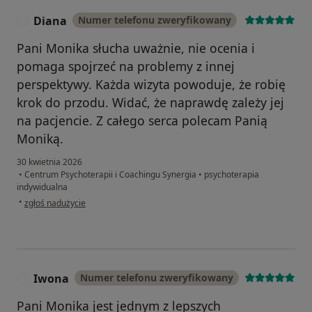
Diana
Numer telefonu zweryfikowany
D
Pani Monika słucha uważnie, nie ocenia i
pomaga spojrzeć na problemy z innej
perspektywy. Każda wizyta powoduje, że robię
krok do przodu. Widać, że naprawdę zależy jej
na pacjencie. Z całego serca polecam Panią
Moniką.
30 kwietnia 2026
•
Centrum Psychoterapii i Coachingu Synergia
•
psychoterapia
indywidualna
w opinii użytkownika Diana
•
zgłoś nadużycie
Iwona
Numer telefonu zweryfikowany
I
Pani Monika jest jednym z lepszych