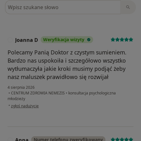
Szukaj w opiniach
Joanna D
Weryfikacja wizyty
J
Polecamy Panią Doktor z czystym sumieniem.
Bardzo nas uspokoiła i szczegółowo wszystko
wytłumaczyła jakie kroki musimy podjąć żeby
nasz maluszek prawidłowo się rozwijał
4 sierpnia 2026
•
CENTRUM ZDROWIA NEMEZIS
•
konsultacja psychologiczna
młodzieży
w opinii użytkownika Joanna D
•
zgłoś nadużycie
Anna
Numer telefonu zweryfikowany
A