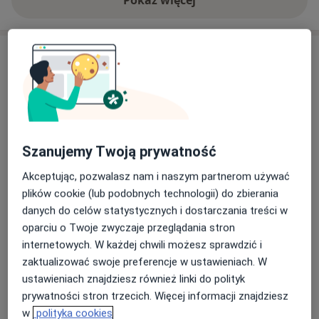
o doświadczeniu
Usługi i ceny
Konsultacja psychologiczna
Umów wizytę
210 zł
Szczegóły
Konsultacja psychologiczna
Szanujemy Twoją prywatność
młodzieży
Umów wizytę
210 zł
Szczegóły
Akceptując, pozwalasz nam i naszym partnerom używać
plików cookie (lub podobnych technologii) do zbierania
danych do celów statystycznych i dostarczania treści w
Konsultacja psychologiczna rodzice
Umów wizytę
oparciu o Twoje zwyczaje przeglądania stron
210 zł
Szczegóły
internetowych. W każdej chwili możesz sprawdzić i
zaktualizować swoje preferencje w ustawieniach. W
Terapia par
ustawieniach znajdziesz również linki do polityk
Umów wizytę
300 zł
Szczegóły
prywatności stron trzecich. Więcej informacji znajdziesz
w
polityka cookies