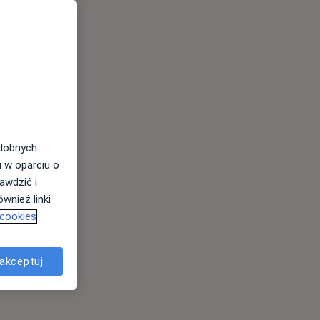
odobnych
i w oparciu o
awdzić i
wnież linki
 cookies
akceptuj