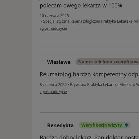
polecam owego lekarza w 100%.
10 czerwca 2025
•
Specjalistyczna Reumatologiczna Praktyka Lekarska M
w opinii użytkownika Tomasz
zgłoś nadużycie
Wiesława
Numer telefonu zweryfiko
W
Reumatolog bardzo kompetentny odpow
3 czerwca 2025
•
Prywatna Praktyka Lekarska Mirosław 
w opinii użytkownika Wiesława
zgłoś nadużycie
Benedykta
Weryfikacja wizyty
B
Bardzo dobry lekarz. Pan doktor post