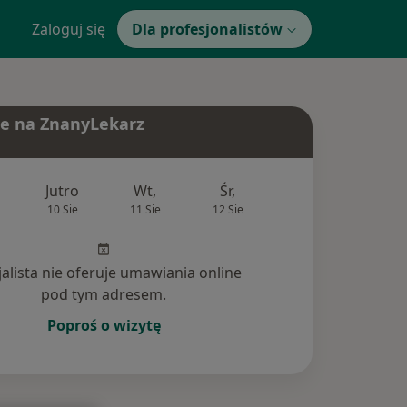
Zaloguj się
Dla profesjonalistów
e na ZnanyLekarz
Jutro
Wt,
Śr,
Czw,
Pt,
10 Sie
11 Sie
12 Sie
13 Sie
14 Si
jalista nie oferuje umawiania online
pod tym adresem.
Poproś o wizytę