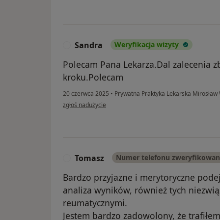
Sandra
Weryfikacja wizyty
S
Polecam Pana Lekarza.Dal zalecenia zb
kroku.Polecam
20 czerwca 2025
•
Prywatna Praktyka Lekarska Mirosław
w opinii użytkownika Sandra
zgłoś nadużycie
Tomasz
Numer telefonu zweryfikowa
T
Bardzo przyjazne i merytoryczne podej
analiza wyników, również tych niezwi
reumatycznymi.
Jestem bardzo zadowolony, że trafiłe