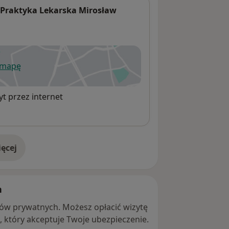
 Praktyka Lekarska Mirosław
 mapę
wiera się w nowej karcie
t przez internet
ęcej
adresie
h
ntów prywatnych. Możesz opłacić wizytę
ę, który akceptuje Twoje ubezpieczenie.