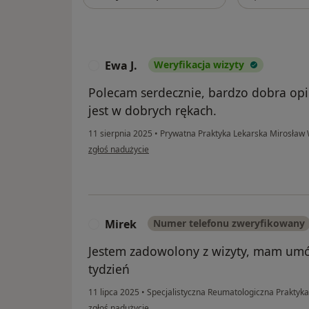
Ewa J.
Weryfikacja wizyty
E
Polecam serdecznie, bardzo dobra opie
jest w dobrych rękach.
11 sierpnia 2025
•
Prywatna Praktyka Lekarska Mirosław
w opinii użytkownika Ewa J.
zgłoś nadużycie
Mirek
Numer telefonu zweryfikowany
M
Jestem zadowolony z wizyty, mam umó
tydzień
11 lipca 2025
•
Specjalistyczna Reumatologiczna Praktyk
w opinii użytkownika Mirek
zgłoś nadużycie