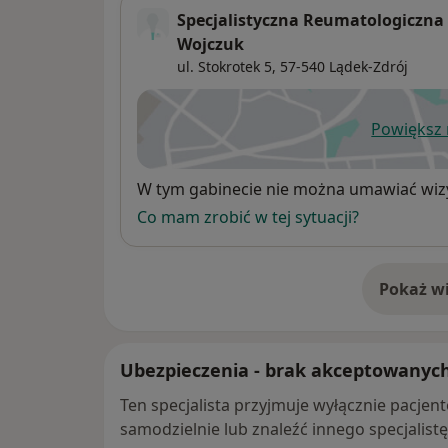
Specjalistyczna Reumatologiczna
Wojczuk
ul. Stokrotek 5,
57-540
Lądek-Zdrój
Powiększ
ot
Dostępność
W tym gabinecie nie można umawiać wizy
Co mam zrobić w tej sytuacji?
Pokaż wi
o 
Ubezpieczenia - brak akceptowanyc
Ten specjalista przyjmuje wyłącznie pacje
samodzielnie lub znaleźć innego specjalist