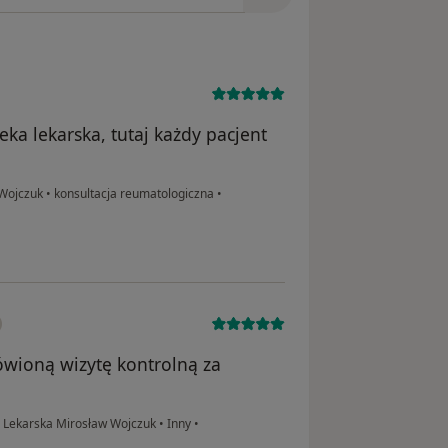
ka lekarska, tutaj każdy pacjent
 Wojczuk
•
konsultacja reumatologiczna
•
wioną wizytę kontrolną za
a Lekarska Mirosław Wojczuk
•
Inny
•