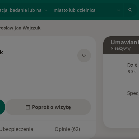
acja, badanie lub nazwisko
miasto lub dzielnica
rosław Jan Wojczuk
iasto
Umawiani
Nieaktywny
uk
jalizacjach
Dziś
9 Sie
Spec
Poproś o wizytę
Ubezpieczenia
Opinie (62)