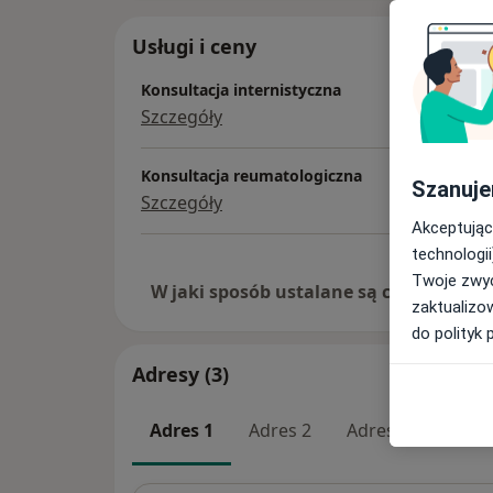
Usługi i ceny
Konsultacja internistyczna
Szczegóły
Konsultacja reumatologiczna
Szanuje
Szczegóły
Akceptując
technologii
Twoje zwyc
W jaki sposób ustalane są ceny?
zaktualizo
do polityk 
Adresy (3)
Adres 1
Adres 2
Adres 3