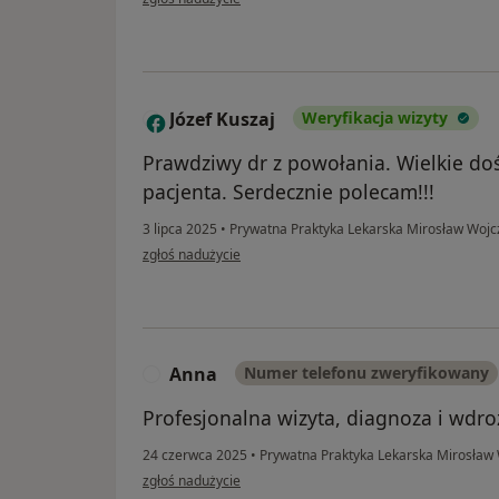
Józef Kuszaj
Weryfikacja wizyty
J
Prawdziwy dr z powołania. Wielkie doś
pacjenta. Serdecznie polecam!!!
3 lipca 2025
•
Prywatna Praktyka Lekarska Mirosław Woj
w opinii użytkownika Józef Kuszaj
zgłoś nadużycie
Anna
Numer telefonu zweryfikowany
A
Profesjonalna wizyta, diagnoza i wdro
24 czerwca 2025
•
Prywatna Praktyka Lekarska Mirosław
w opinii użytkownika Anna
zgłoś nadużycie