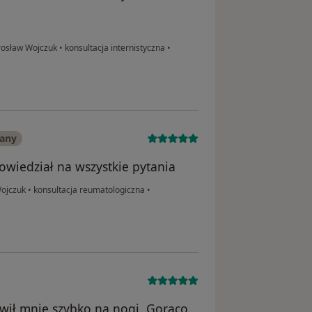
irosław Wojczuk
•
konsultacja internistyczna
•
wany
iedział na wszystkie pytania
Wojczuk
•
konsultacja reumatologiczna
•
awił mnie szybko na nogi. Gorąco