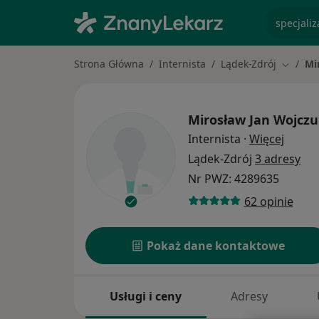
specjaliz
Strona Główna
Internista
Lądek-Zdrój
Mi
Zmień m
Mirosław Jan Wojcz
O spec
Internista
·
Więcej
Lądek-Zdrój
3 adresy
Nr PWZ: 4289635
62 opinie
Pokaż dane kontaktowe
Usługi i ceny
Adresy