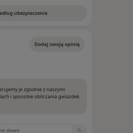
według ubezpieczenia
Dodaj swoją opinię
rujemy je zgodnie z naszymi
iach i sposobie obliczania gwiazdek
ięcej o opiniach
niach