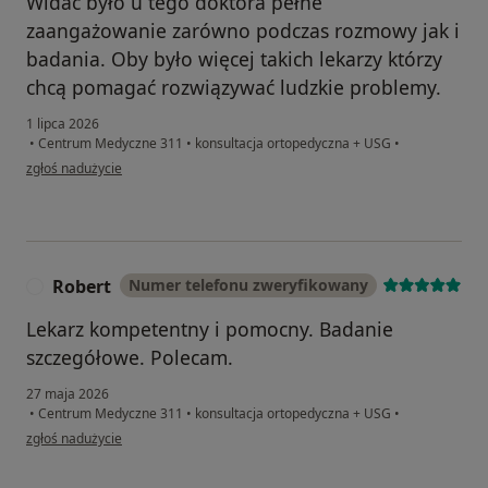
Widać było u tego doktora pełne
zaangażowanie zarówno podczas rozmowy jak i
badania. Oby było więcej takich lekarzy którzy
chcą pomagać rozwiązywać ludzkie problemy.
1 lipca 2026
•
Centrum Medyczne 311
•
konsultacja ortopedyczna + USG
•
w opinii użytkownika Piotr
zgłoś nadużycie
Robert
Numer telefonu zweryfikowany
R
Lekarz kompetentny i pomocny. Badanie
szczegółowe. Polecam.
27 maja 2026
•
Centrum Medyczne 311
•
konsultacja ortopedyczna + USG
•
w opinii użytkownika Robert
zgłoś nadużycie