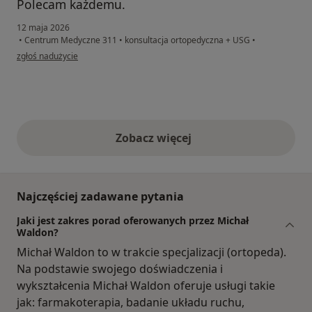
Polecam każdemu.
12 maja 2026
•
Centrum Medyczne 311
•
konsultacja ortopedyczna + USG
•
w opinii użytkownika Mariusz
zgłoś nadużycie
Zobacz więcej
opinie powyżej
Najczęściej zadawane pytania
Jaki jest zakres porad oferowanych przez Michał
Waldon?
Michał Waldon to w trakcie specjalizacji (ortopeda).
Na podstawie swojego doświadczenia i
wykształcenia Michał Waldon oferuje usługi takie
jak: farmakoterapia, badanie układu ruchu,