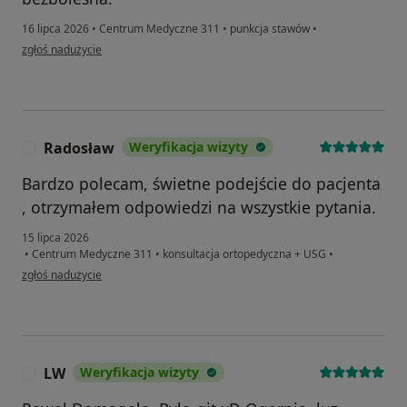
16 lipca 2026
•
Centrum Medyczne 311
•
punkcja stawów
•
w opinii użytkownika Sebastian
zgłoś nadużycie
Radosław
Weryfikacja wizyty
R
Bardzo polecam, świetne podejście do pacjenta
, otrzymałem odpowiedzi na wszystkie pytania.
15 lipca 2026
•
Centrum Medyczne 311
•
konsultacja ortopedyczna + USG
•
w opinii użytkownika Radosław
zgłoś nadużycie
LW
Weryfikacja wizyty
L