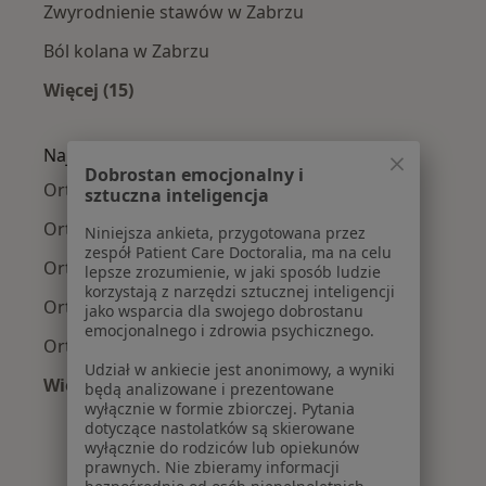
Zwyrodnienie stawów w Zabrzu
Ból kolana w Zabrzu
Więcej (15)
Więcej w kategorii: Najczęście leczone chorob
Najpopularniejsze ubezpieczenia
Dobrostan emocjonalny i
Ortopedzi z NFZ w Zabrzu
sztuczna inteligencja
Ortopedzi z LUX MED w Zabrzu
Niniejsza ankieta, przygotowana przez
zespół Patient Care Doctoralia, ma na celu
Ortopedzi z Medicover w Zabrzu
lepsze zrozumienie, w jaki sposób ludzie
korzystają z narzędzi sztucznej inteligencji
Ortopedzi z INTER Polska w Zabrzu
jako wsparcia dla swojego dobrostanu
emocjonalnego i zdrowia psychicznego.
Ortopedzi z Allianz w Zabrzu
Udział w ankiecie jest anonimowy, a wyniki
Więcej (3)
będą analizowane i prezentowane
Więcej w kategorii: Najpopularniejsze ubezpie
wyłącznie w formie zbiorczej. Pytania
dotyczące nastolatków są skierowane
wyłącznie do rodziców lub opiekunów
prawnych. Nie zbieramy informacji