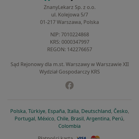
ZnanyLekarz Sp. z o.o.
ul. Kolejowa 5/7
01-217 Warszawa, Polska
NIP: ⁠7010224868
KRS: ⁠0000347997
REGON: ⁠142276657
Sąd Rejonowy dla m.st. Warszawy w Warszawie XII
Wydział Gospodarczy KRS
Facebook
otwiera się w nowej karcie
otwiera się w nowej karcie
otwiera się w nowej karcie
otwiera się w nowej karcie
otwiera się w nowej karci
otwiera się
otwi
Polska
,
Türkiye
,
España
,
Italia
,
Deutschland
,
Česko
,
otwiera się w nowej karcie
otwiera się w nowej karcie
otwiera się w nowej karcie
otwiera się w nowej kar
otwiera się 
otwier
Portugal
,
México
,
Chile
,
Brasil
,
Argentina
,
Perú
,
otwiera się w nowej karc
Colombia
Płatności kartą