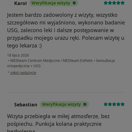
Karol
Weryfikacja wizyty
K
Jestem bardzo zadowolony z wizyty, wszystko
szczegółowo mi wyjaśniono, wykonano badanie
USG, zalecono leki i dalsze postępowanie w
przypadku mojego urazu ręki. Polecam wizytę u
tego lekarza :)
18 lipca 2026
•
MEDteam Centrum Medyczne / MEDteam Esthetic
•
konsultacja
ortopedyczna + USG
w opinii użytkownika Karol
•
zgłoś nadużycie
Sebastian
Weryfikacja wizyty
S
Wizyta przebiegła w miłej atmosferze, bez
pośpiechu. Punkcja kolana praktycznie
bezbolesna.