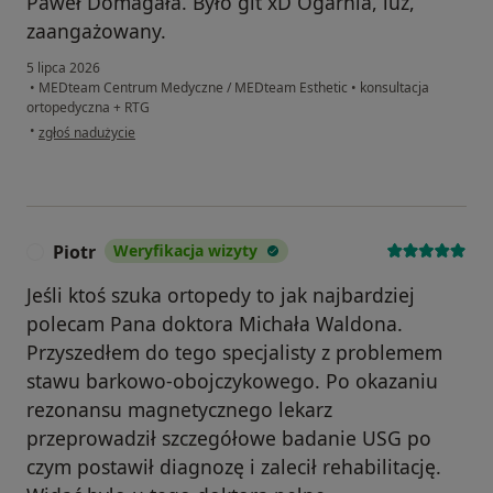
Paweł Domagała. Było git xD Ogarnia, luz,
zaangażowany.
5 lipca 2026
•
MEDteam Centrum Medyczne / MEDteam Esthetic
•
konsultacja
ortopedyczna + RTG
w opinii użytkownika LW
•
zgłoś nadużycie
Piotr
Weryfikacja wizyty
P
Jeśli ktoś szuka ortopedy to jak najbardziej
polecam Pana doktora Michała Waldona.
Przyszedłem do tego specjalisty z problemem
stawu barkowo-obojczykowego. Po okazaniu
rezonansu magnetycznego lekarz
przeprowadził szczegółowe badanie USG po
czym postawił diagnozę i zalecił rehabilitację.