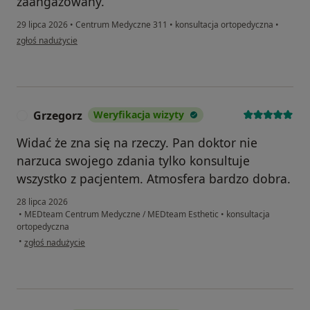
zaangażowany.
29 lipca 2026
•
Centrum Medyczne 311
•
konsultacja ortopedyczna
•
w opinii użytkownika Sylwia
zgłoś nadużycie
Grzegorz
Weryfikacja wizyty
G
Widać że zna się na rzeczy. Pan doktor nie
narzuca swojego zdania tylko konsultuje
wszystko z pacjentem. Atmosfera bardzo dobra.
28 lipca 2026
•
MEDteam Centrum Medyczne / MEDteam Esthetic
•
konsultacja
ortopedyczna
w opinii użytkownika Grzegorz
•
zgłoś nadużycie