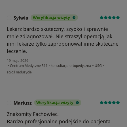
Sylwia
Weryfikacja wizyty
S
Lekarz bardzo skuteczny, szybko i sprawnie
mnie zdiagnozował. Nie straszył operacją jak
inni lekarze tylko zaproponował inne skuteczne
leczenie.
19 maja 2026
•
Centrum Medyczne 311
•
konsultacja ortopedyczna + USG
•
w opinii użytkownika Sylwia
zgłoś nadużycie
Mariusz
Weryfikacja wizyty
M
Znakomity Fachowiec.
Bardzo profesjonalne podejście do pacjenta.