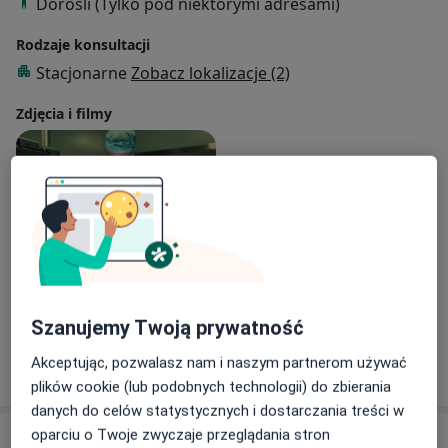
Dorośli (Tylko pod niektórymi adresami)
Rodzaje konsultacji
Stacjonarne
Zobacz lokalizacje (2)
Zdjęcia i filmy
Zobacz galerię (1)
Szanujemy Twoją prywatność
Pokaż więcej
Akceptując, pozwalasz nam i naszym partnerom używać
o doświadczeniu
plików cookie (lub podobnych technologii) do zbierania
danych do celów statystycznych i dostarczania treści w
oparciu o Twoje zwyczaje przeglądania stron
Aktualności