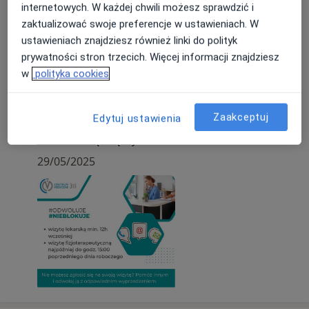
internetowych. W każdej chwili możesz sprawdzić i
lek. Michał Waldon
zaktualizować swoje preferencje w ustawieniach. W
Wolności 311, 41-800 Zabrze
ustawieniach znajdziesz również linki do polityk
Uprzejmie informujemy, że terminy wizyt są
prywatności stron trzecich. Więcej informacji znajdziesz
potwierdzane telefoniczne/sms na 48-24h przed
w
polityka cookies
planowaną wizytą. Po trzykrotnej próbie
bezskutecznego kontaktu, wizyta zostanie
Zaakceptuj
Edytuj ustawienia
ODWOŁANA (Pacjent zostanie o tym fakcie
poinformowany w wiadomości SMS) a termin
Dowiedz się więcej
zostanie zaproponowany Pacjentom
29/05/2025
oczekującym na konsultację.