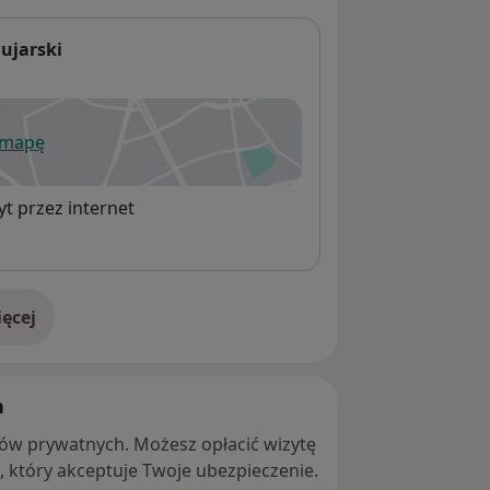
ujarski
 mapę
wiera się w nowej karcie
t przez internet
ęcej
adresie
h
ntów prywatnych. Możesz opłacić wizytę
ę, który akceptuje Twoje ubezpieczenie.