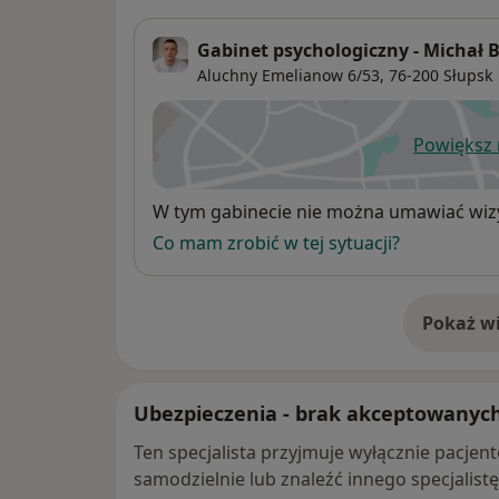
Gabinet psychologiczny - Michał B
Aluchny Emelianow 6/53,
76-200
Słupsk
Powiększ
ot
Dostępność
W tym gabinecie nie można umawiać wizy
Co mam zrobić w tej sytuacji?
Pokaż wi
o 
Ubezpieczenia - brak akceptowanyc
Ten specjalista przyjmuje wyłącznie pacje
samodzielnie lub znaleźć innego specjalist