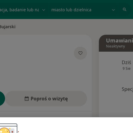
acja, badanie lub nazwisko
miasto lub dzielnica
Bujarski
o
Umawiani
Nieaktywny
Dziś
jalizacjach
9 Sie
Spec
Poproś o wizytę
dresy
Ubezpieczenia
Opinie