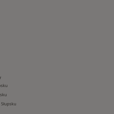
y
psku
psku
 Słupsku