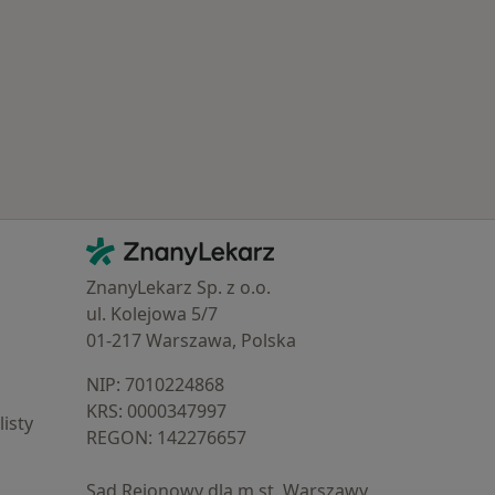
Najczęście leczone choroby
Kontakt
ZnanyLekarz - Strona główna
ZnanyLekarz Sp. z o.o.
ul. Kolejowa 5/7
01-217 Warszawa, Polska
NIP: ⁠7010224868
KRS: ⁠0000347997
isty
REGON: ⁠142276657
Sąd Rejonowy dla m.st. Warszawy