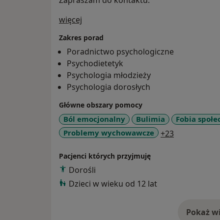
Zapraszam do kontaktu.
O mnie
więcej
Zakres porad
Poradnictwo psychologiczne
Psychodietetyk
Psychologia młodzieży
Psychologia dorosłych
Główne obszary pomocy
Ból emocjonalny
Bulimia
Fobia społe
a11y_sr_mor
Problemy wychowawcze
+23
Pacjenci których przyjmuję
Dorośli
Dzieci w wieku od 12 lat
Pokaż wi
o 