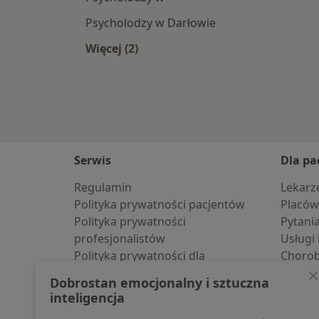
Psycholodzy w Darłowie
Więcej (2)
Więcej w kategorii: W pobliżu Słupsk
Serwis
Dla pa
Regulamin
Lekarz
Polityka prywatności pacjentów
Placów
Polityka prywatności
Pytani
profesjonalistów
Usługi 
Polityka prywatności dla
Choro
profesjonalistów, których dane
Pomoc
Dobrostan emocjonalny i sztuczna
pozyskaliśmy samodzielnie
Aplika
inteligencja
Polityka cookies
Blog d