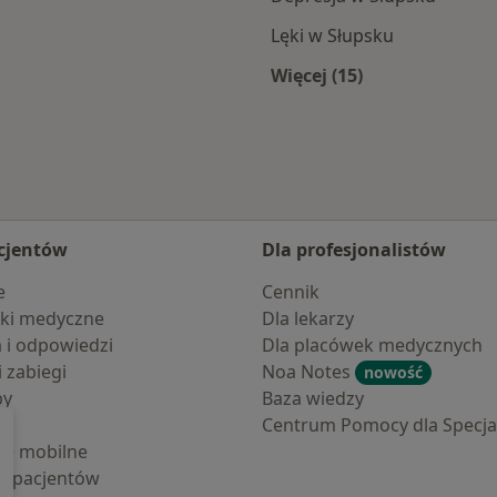
Lęki w Słupsku
Więcej (15)
a
Więcej w kategorii: 
cjentów
Dla profesjonalistów
e
Cennik
ki medyczne
Dla lekarzy
a i odpowiedzi
Dla placówek medycznych
i zabiegi
Noa Notes
nowość
by
Baza wiedzy
Centrum Pomocy dla Specjal
cje mobilne
la pacjentów