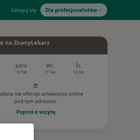
Zaloguj się
Dla profesjonalistów
e na ZnanyLekarz
Jutro
Wt,
Śr,
Czw,
Pt,
10 Sie
11 Sie
12 Sie
13 Sie
14 Si
jalista nie oferuje umawiania online
pod tym adresem.
Poproś o wizytę