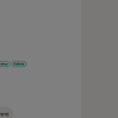
czna
Fobie
e_diseases
ęcej
doświadczeniu