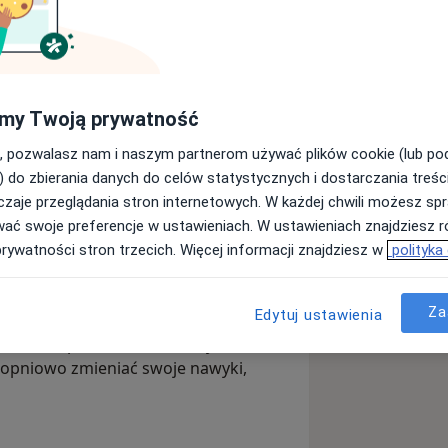
e poznawczo-behawioralnym.
studiach magisterskich na
m również studia podyplomowe z
my Twoją prywatność
niwersytet Medyczny w Gdańsku) oraz
, pozwalasz nam i naszym partnerom używać plików cookie (lub p
) do zbierania danych do celów statystycznych i dostarczania treśc
zaje przeglądania stron internetowych. W każdej chwili możesz spr
y oraz osób dorosłych. Od 2016 roku
wać swoje preferencje w ustawieniach. W ustawieniach znajdziesz ró
no-Pedagogicznej w Słupsku, gdzie
prywatności stron trzecich. Więcej informacji znajdziesz w
polityka
ad, konsultacji oraz szeroko
ieciom, młodzieży oraz ich rodziców.
Za
Edytuj ustawienia
waniu odpowiedzialności, by w
topniowo zmieniać swoje nawyki,