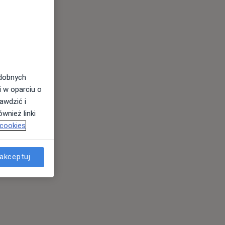
odobnych
i w oparciu o
awdzić i
wnież linki
 cookies
akceptuj