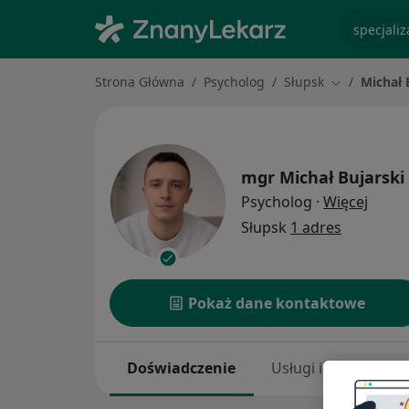
specjaliz
Strona Główna
Psycholog
Słupsk
Michał 
Zmień miast
mgr
Michał Bujarski
O spec
Psycholog
·
Więcej
Słupsk
1 adres
Pokaż dane kontaktowe
Doświadczenie
Usługi i ceny
A