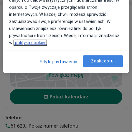
danych do celów statystycznych i dostarczania treści w
oparciu o Twoje zwyczaje przeglądania stron
Adresy (4)
internetowych. W każdej chwili możesz sprawdzić i
zaktualizować swoje preferencje w ustawieniach. W
Adres 1
Adres 2
Adres 3
Adres 4
ustawieniach znajdziesz również linki do polityk
prywatności stron trzecich. Więcej informacji znajdziesz
w
polityka cookies
Optiviamed Centrum Medyczne
WRZEŚNIA, ulica Zawodzie 1A/U2,
62-300
Września
Zaakceptuj
Edytuj ustawienia
Powiększ mapę
otwiera się w nowej karcie
Dostępność
Pokaż kalendarz
Telefon
61 629...
Pokaż numer telefonu