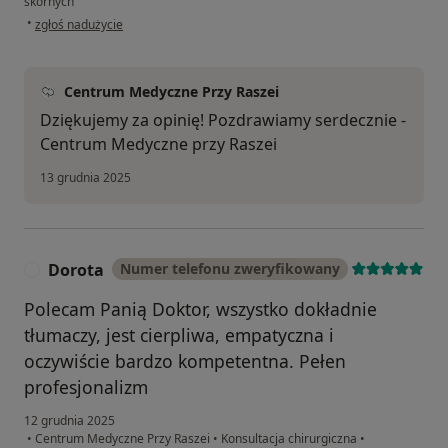
skórnych
w opinii użytkownika Magda
•
zgłoś nadużycie
Centrum Medyczne Przy Raszei
Dziękujemy za opinię! Pozdrawiamy serdecznie -
Centrum Medyczne przy Raszei
13 grudnia 2025
Dorota
Numer telefonu zweryfikowany
D
Polecam Panią Doktor, wszystko dokładnie
tłumaczy, jest cierpliwa, empatyczna i
oczywiście bardzo kompetentna. Pełen
profesjonalizm
12 grudnia 2025
•
Centrum Medyczne Przy Raszei
•
Konsultacja chirurgiczna
•