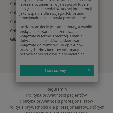
Chirurdzy z PZU Zdrowie w Poznaniu
lepsze zrozumienie, w jaki sposób ludzie
korzystają z narzędzi sztucznej inteligencji
Chirurdzy z Enel-med w Poznaniu
jako wsparcia dla swojego dobrostanu
emocjonalnego i zdrowia psychicznego.
Chirurdzy z LUX MED w Poznaniu
Udział w ankiecie jest anonimowy, a wyniki
Chirurdzy z POLMED w Poznaniu
będą analizowane i prezentowane
wyłącznie w formie zbiorczej. Pytania
Więcej (5)
dotyczące nastolatków są skierowane
wyłącznie do rodziców lub opiekunów
Więcej w kategorii: Najpopularniejsze ubezpie
prawnych. Nie zbieramy informacji
bezpośrednio od osób niepełnoletnich.
Start survey
Serwis
Regulamin
Polityka prywatności pacjentów
Polityka prywatności profesjonalistów
Polityka prywatności dla profesjonalistów, których