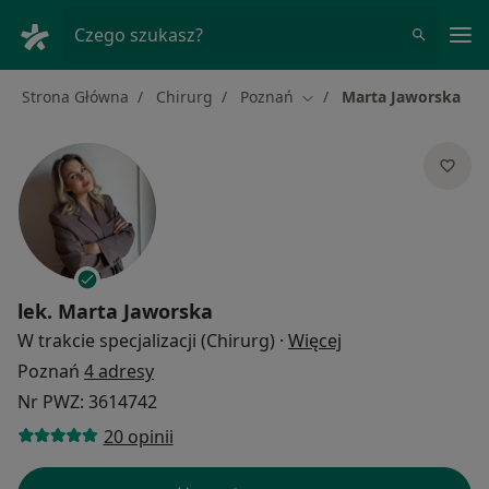
Me
Czego szukasz?
Strona Główna
Chirurg
Poznań
Marta Jaworska
Zmień miasto
lek.
Marta Jaworska
O specjalizacjach
W trakcie specjalizacji (Chirurg)
·
Więcej
Poznań
4 adresy
Nr PWZ: 3614742
20 opinii