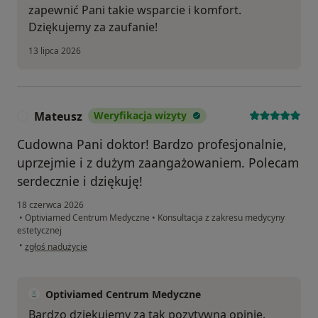
zapewnić Pani takie wsparcie i komfort.
Dziękujemy za zaufanie!
13 lipca 2026
Mateusz
Weryfikacja wizyty
M
Cudowna Pani doktor! Bardzo profesjonalnie,
uprzejmie i z dużym zaangażowaniem. Polecam
serdecznie i dziękuję!
18 czerwca 2026
•
Optiviamed Centrum Medyczne
•
Konsultacja z zakresu medycyny
estetycznej
w opinii użytkownika Mateusz
•
zgłoś nadużycie
Optiviamed Centrum Medyczne
Bardzo dziękujemy za tak pozytywną opinię.