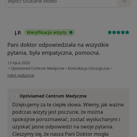
J.P.
Weryfikacja wizyty
J
Pani doktor odpowiedziała na wszystkie
pytania, była empatyczna, pomocna.
13 lipca 2026
•
Optiviamed Centrum Medyczne
•
Konsultacja chirurgiczna
•
w opinii użytkownika J.P.
zgłoś nadużycie
Optiviamed Centrum Medyczne
Dziękujemy za te ciepłe słowa. Wiemy, jak ważne
podczas wizyty jest poczucie, że można
spokojnie porozmawiać, zostać wysłuchanym i
uzyskać jasne odpowiedzi na swoje pytania.
Cieszymy się, że nasza Pani Doktor mogła