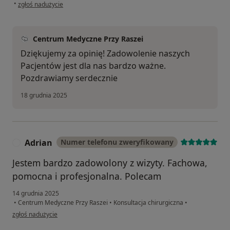
w opinii użytkownika Nikodem
•
zgłoś nadużycie
Centrum Medyczne Przy Raszei
Dziękujemy za opinię! Zadowolenie naszych
Pacjentów jest dla nas bardzo ważne.
Pozdrawiamy serdecznie
18 grudnia 2025
Adrian
Numer telefonu zweryfikowany
A
Jestem bardzo zadowolony z wizyty. Fachowa,
pomocna i profesjonalna. Polecam
14 grudnia 2025
•
Centrum Medyczne Przy Raszei
•
Konsultacja chirurgiczna
•
w opinii użytkownika Adrian
zgłoś nadużycie