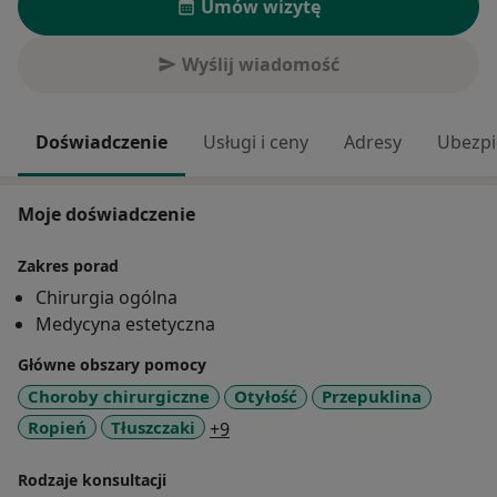
Umów wizytę
Wyślij wiadomość
Doświadczenie
Usługi i ceny
Adresy
Ubezpi
Moje doświadczenie
Zakres porad
Chirurgia ogólna
Medycyna estetyczna
Główne obszary pomocy
Choroby chirurgiczne
Otyłość
Przepuklina
a11y_sr_more_diseases
Ropień
Tłuszczaki
+9
Rodzaje konsultacji