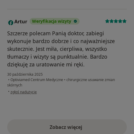
Artur
Weryfikacja wizyty
A
Szczerze polecam Panią doktor, zabiegi
wykonuje bardzo dobrze i co najważniejsze
skutecznie. Jest miła, cierpliwa, wszystko
tłumaczy i wizyty są punktualnie. Bardzo
dziękuję za uratowanie mi ręki.
30 października 2025
•
Optiviamed Centrum Medyczne
•
chirurgiczne usuwanie zmian
skórnych
w opinii użytkownika Artur
•
zgłoś nadużycie
Zobacz więcej
opinie powyżej