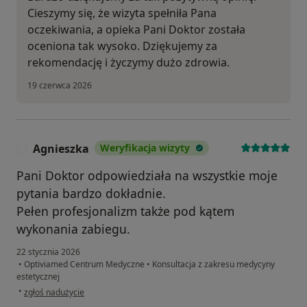
Cieszymy się, że wizyta spełniła Pana
oczekiwania, a opieka Pani Doktor została
oceniona tak wysoko. Dziękujemy za
rekomendację i życzymy dużo zdrowia.
19 czerwca 2026
Agnieszka
Weryfikacja wizyty
A
Pani Doktor odpowiedziała na wszystkie moje
pytania bardzo dokładnie.
Pełen profesjonalizm także pod kątem
wykonania zabiegu.
22 stycznia 2026
•
Optiviamed Centrum Medyczne
•
Konsultacja z zakresu medycyny
estetycznej
w opinii użytkownika Agnieszka
•
zgłoś nadużycie