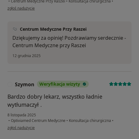
•
Centrum Medyczne Przy Raszei
•
Konsultacja chirurgiczna
•
w opinii użytkownika AJ
zgłoś nadużycie
Centrum Medyczne Przy Raszei
Dziękujemy za opinię! Pozdrawiamy serdecznie -
Centrum Medyczne przy Raszei
12 grudnia 2025
Szymon
Weryfikacja wizyty
S
Bardzo dobry lekarz, wszystko ładnie
wytłumaczył .
8 listopada 2025
•
Optiviamed Centrum Medyczne
•
Konsultacja chirurgiczna
•
w opinii użytkownika Szymon
zgłoś nadużycie