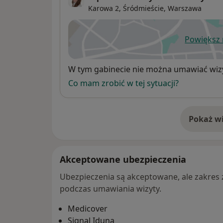
Karowa 2,
Śródmieście
,
Warszawa
Powiększ
ot
Dostępność
W tym gabinecie nie można umawiać wizy
Co mam zrobić w tej sytuacji?
Pokaż wi
o 
Akceptowane ubezpieczenia
Ubezpieczenia są akceptowane, ale zakres za
podczas umawiania wizyty.
Medicover
Signal Iduna