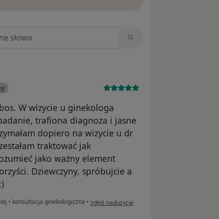
niach
ny
jbos. W wizycie u ginekologa
badanie, trafiona diagnoza i jasne
trzymałam dopiero na wizycie u dr
zestałam traktować jak
rozumieć jako ważny element
orzyści. Dziewczyny, spróbujcie a
)
w opinii użytkownika Paulina
kiej
•
konsultacja ginekologiczna
•
zgłoś nadużycie