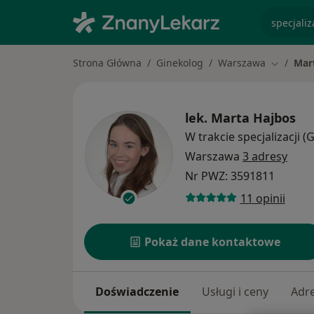
specjaliz
Strona Główna
Ginekolog
Warszawa
Mar
Zmień mi
lek.
Marta Hajbos
W trakcie specjalizacji (
Warszawa
3 adresy
Nr PWZ: 3591811
11 opinii
Pokaż dane kontaktowe
Doświadczenie
Usługi i ceny
Adr