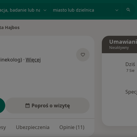
acja, badanie lub nazwisko
miasto lub dzielnica
ta Hajbos
asto
Umawiani
Nieaktywny
O specjalizacjach
Ginekolog)
·
Więcej
Dziś
7 Sie
Spec
Poproś o wizytę
esy
Ubezpieczenia
Opinie (11)