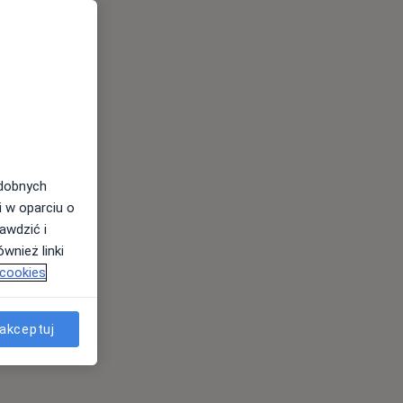
odobnych
i w oparciu o
awdzić i
wnież linki
 cookies
akceptuj