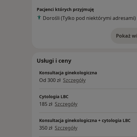
zwolenniczka holistycznego podejścia do z
Pacjenci których przyjmuję
studia podyplomowe w zakresie medycyny es
Dorośli (Tylko pod niektórymi adresami)
Prywatnie pasjonuję się zdrowym stylem życ
dodatkowo wzmacnia moje podejście do ko
Pokaż wi
o 
Moim celem jest zapewnienie najwyższej ja
budowanie zaufania i dobrej komunikacji z 
bezpieczeństwo, komfort i satysfakcję z lec
Usługi i ceny
Konsultacja ginekologiczna
Od 300 zł
Szczegóły
Cytologia LBC
185 zł
Szczegóły
Konsultacja ginekologiczna + cytologia LBC
350 zł
Szczegóły