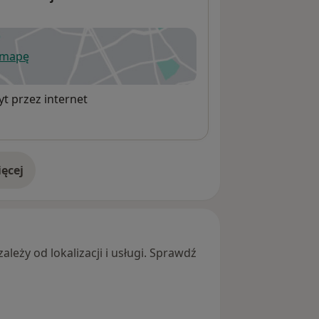
 mapę
wiera się w nowej karcie
t przez internet
ęcej
adresie
leży od lokalizacji i usługi. Sprawdź