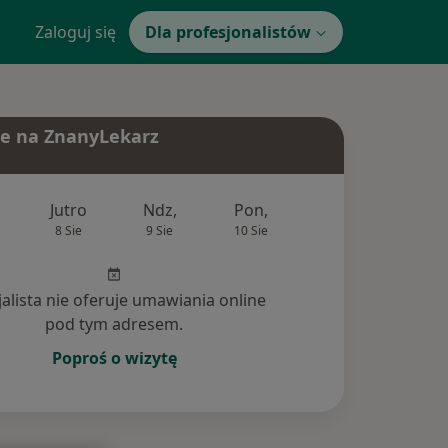
Zaloguj się
Dla profesjonalistów
e na ZnanyLekarz
Jutro
Ndz,
Pon,
Wt,
Śr,
8 Sie
9 Sie
10 Sie
11 Sie
12 Si
jalista nie oferuje umawiania online
pod tym adresem.
Poproś o wizytę