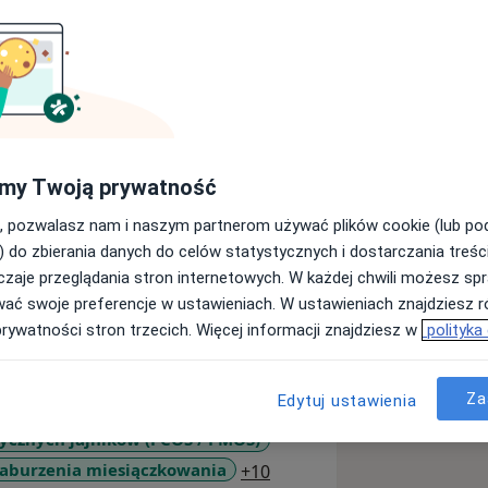
ożnictwa i ginekologii. Ukończyłam I
my Twoją prywatność
ytecie Medycznym, gdzie zdobyłam
 które rozwijam pracując na co dzień z
, pozwalasz nam i naszym partnerom używać plików cookie (lub p
kologicznej w Szpitalu Klinicznym WUM
) do zbierania danych do celów statystycznych i dostarczania treśc
 w Warszawie.
zaje przeglądania stron internetowych. W każdej chwili możesz spr
wać swoje preferencje w ustawieniach. W ustawieniach znajdziesz ró
ię głównie na zagadnieniach
prywatności stron trzecich. Więcej informacji znajdziesz w
polityka
 oraz wokół ciąży fizjologicznej i
Za
Edytuj ustawienia
inekologów i Położników. Stale
tycznych jajników (PCOS / PMOS)
nicząc w szkoleniach i konferencjach,
a11y_sr_more_diseases
aburzenia miesiączkowania
+10
ęciami medycyny. Dodatkowo, jako