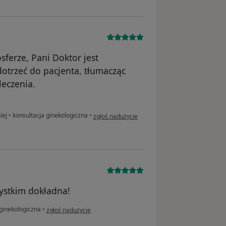
sferze, Pani Doktor jest
dotrzeć do pacjenta, tłumacząc
leczenia.
w opinii użytkownika Sara
kiej
•
konsultacja ginekologiczna
•
zgłoś nadużycie
zystkim dokładna!
w opinii użytkownika DK
ginekologiczna
•
zgłoś nadużycie