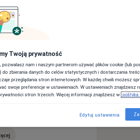
ób wewnętrznych zwierząt
otów. Głównym profilem moich
a obrazowa oraz kardiologia. Na co
ardiograficzne (echo serca) wraz z
my Twoją prywatność
ki piersiowej, węzłów chłonnych z
nym planem dalszego leczenia.
, pozwalasz nam i naszym partnerom używać plików cookie (lub p
aktyką zdrowia zwierząt - szczepienia,
) do zbierania danych do celów statystycznych i dostarczania treśc
am się podchodzić do każdego
zaje przeglądania stron internetowych. W każdej chwili możesz spr
 jego historię leczenia, temperament
wać swoje preferencje w ustawieniach. W ustawieniach znajdziesz ró
będne kwestie dotyczące bieżącego i
prywatności stron trzecich. Więcej informacji znajdziesz w
polityka
iał w szkoleniach i webinariach, by
w zakresie weterynarii. Stosuję
apii, zgodne z aktualnym stanem
Za
a11y_sr_more_diseases
by wewnętrzne zwierząt
+3
Edytuj ustawienia
ęcej
doświadczeniu