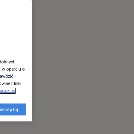
odobnych
i w oparciu o
awdzić i
wnież linki
 cookies
akceptuj