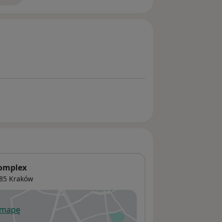
Complex
085
Kraków
 mapę
wiera się w nowej karcie