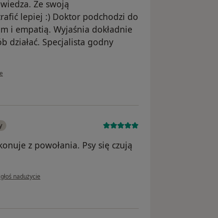
wiedza. Ze swoją
afić lepiej :) Doktor podchodzi do
em i empatią. Wyjaśnia dokładnie
ób działać. Specjalista godny
ownika Patrycja
ie
y
konuje z powołania. Psy się czują
 opinii użytkownika psibrat
zgłoś nadużycie