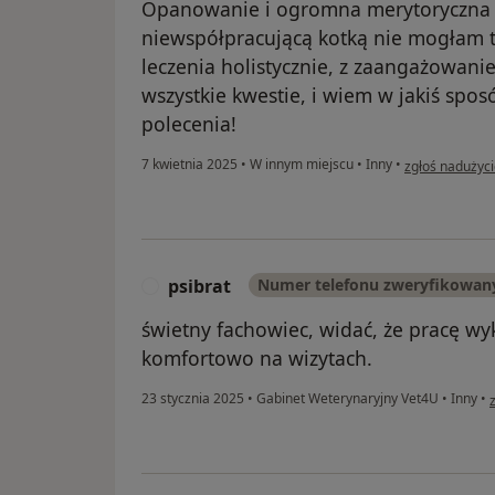
Opanowanie i ogromna merytoryczna 
niewspółpracującą kotką nie mogłam tr
leczenia holistycznie, z zaangażowani
wszystkie kwestie, i wiem w jakiś spos
polecenia!
w opinii użytk
7 kwietnia 2025
•
W innym miejscu
•
Inny
•
zgłoś nadużyc
psibrat
Numer telefonu zweryfikowan
P
świetny fachowiec, widać, że pracę wy
komfortowo na wizytach.
w
23 stycznia 2025
•
Gabinet Weterynaryjny Vet4U
•
Inny
•