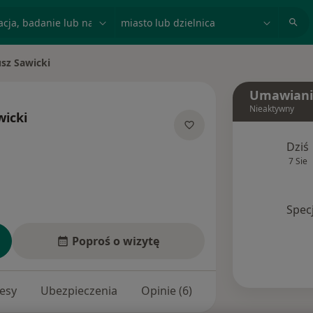
acja, badanie lub nazwisko
miasto lub dzielnica
sz Sawicki
sto
Umawiani
Nieaktywny
wicki
ecjalizacjach
Dziś
7 Sie
Spec
Poproś o wizytę
esy
Ubezpieczenia
Opinie (6)