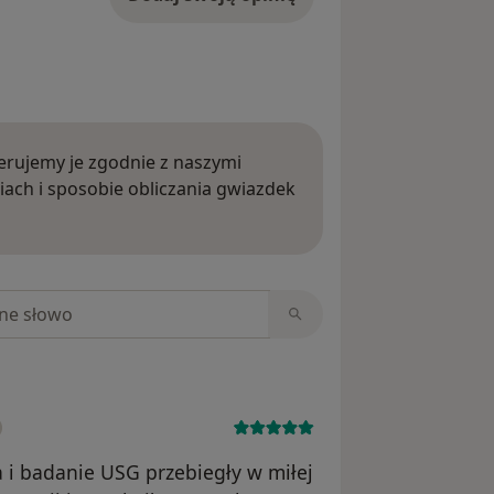
rujemy je zgodnie z naszymi
iach i sposobie obliczania gwiazdek
ięcej o opiniach
niach
a i badanie USG przebiegły w miłej