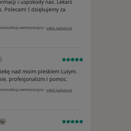
rmacji i uspokoiły nas. Lekarz
. Polecam! I dziękujemy za
w opinii użytkownika Yuliia
konsultacja weterynaryjna
•
zgłoś nadużycie
piekę nad moim pieskiem Lutym.
ie, profesjonalizm i pomoc.
w opinii użytkownika Witold
konsultacja weterynaryjna
•
zgłoś nadużycie
ny