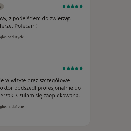
y
wy, z podejściem do zwierząt.
ferze. Polecam!
 opinii użytkownika Joanna
głoś nadużycie
e w wizytę oraz szczegółowe
Doktor podszedł profesjonalnie do
erzak. Czułam się zaopiekowana.
 opinii użytkownika Hela
głoś nadużycie