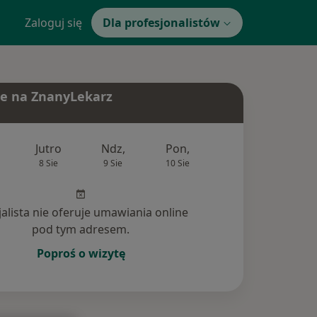
Zaloguj się
Dla profesjonalistów
e na ZnanyLekarz
Jutro
Ndz,
Pon,
Wt,
Śr,
8 Sie
9 Sie
10 Sie
11 Sie
12 Si
jalista nie oferuje umawiania online
pod tym adresem.
Poproś o wizytę