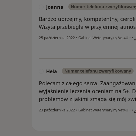
Joanna
Numer telefonu zweryfikowan
J
Bardzo uprzejmy, kompetentny, cierpli
Wizyta przebiegła w przyjemnej atmos
w
25 października 2022
•
Gabinet Weterynaryjny Vet4U
•
•
z
Hela
Numer telefonu zweryfikowany
H
Polecam z całego serca. Zaangażowani
wyjaśnienie leczenia oceniam na 5+. 
problemów z jakimi zmaga się mój zwi
w
23 października 2022
•
Gabinet Weterynaryjny Vet4U
•
•
z