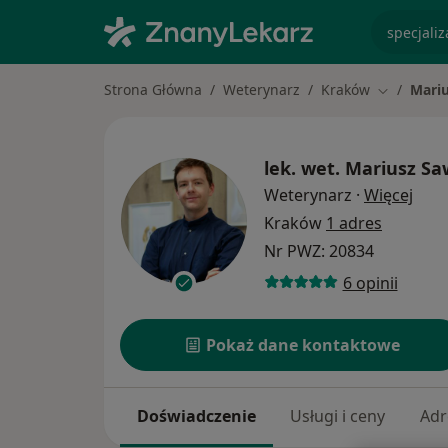
specjaliz
Strona Główna
Weterynarz
Kraków
Mariu
Zmień mia
lek. wet.
Mariusz Sa
O sp
Weterynarz
·
Więcej
Kraków
1 adres
Nr PWZ: 20834
6 opinii
Pokaż dane kontaktowe
Doświadczenie
Usługi i ceny
Adr