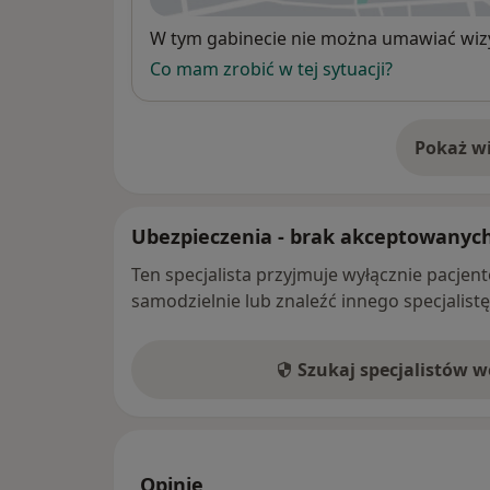
Dostępność
W tym gabinecie nie można umawiać wizy
Co mam zrobić w tej sytuacji?
Pokaż wi
o 
Ubezpieczenia - brak akceptowanyc
Ten specjalista przyjmuje wyłącznie pacje
samodzielnie lub znaleźć innego specjalist
Szukaj specjalistów 
Opinie