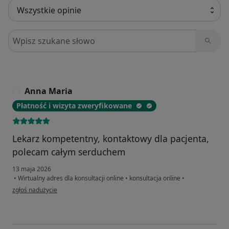
Szukaj w opiniach
Anna Maria
A
Płatność i wizyta zweryfikowane
Lekarz kompetentny, kontaktowy dla pacjenta,
polecam całym serduchem
13 maja 2026
•
Wirtualny adres dla konsultacji online
•
konsultacja online
•
w opinii użytkownika Anna Maria
zgłoś nadużycie