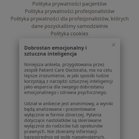
Polityka prywatności pacjentów
Polityka prywatności profesjonalistów
Polityka prywatności dla profesjonalistów, których
dane pozyskaliśmy samodzielnie
Polityka cookies
Jak działają wyniki wyszukiwania
Dobrostan emocjonalny i
Dostępność
sztuczna inteligencja
O nas
Praca
Rekrutujemy!
Niniejsza ankieta, przygotowana przez
zespół Patient Care Doctoralia, ma na celu
Partnerzy
lepsze zrozumienie, w jaki sposób ludzie
Centrum prasowe
korzystają z narzędzi sztucznej inteligencji
Kontakt
jako wsparcia dla swojego dobrostanu
emocjonalnego i zdrowia psychicznego.
Dla pacjentów
Udział w ankiecie jest anonimowy, a wyniki
Lekarze
będą analizowane i prezentowane
wyłącznie w formie zbiorczej. Pytania
Placówki medyczne
dotyczące nastolatków są skierowane
Pytania i odpowiedzi
wyłącznie do rodziców lub opiekunów
Usługi i zabiegi
prawnych. Nie zbieramy informacji
bezpośrednio od osób niepełnoletnich.