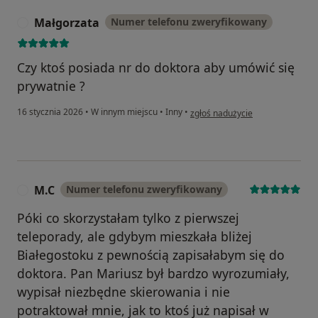
Małgorzata
Numer telefonu zweryfikowany
M
Czy ktoś posiada nr do doktora aby umówić się
prywatnie ?
w opinii użytkownika Małgorzata
16 stycznia 2026
•
W innym miejscu
•
Inny
•
zgłoś nadużycie
M.C
Numer telefonu zweryfikowany
M
Póki co skorzystałam tylko z pierwszej
teleporady, ale gdybym mieszkała bliżej
Białegostoku z pewnością zapisałabym się do
doktora. Pan Mariusz był bardzo wyrozumiały,
wypisał niezbędne skierowania i nie
potraktował mnie, jak to ktoś już napisał w