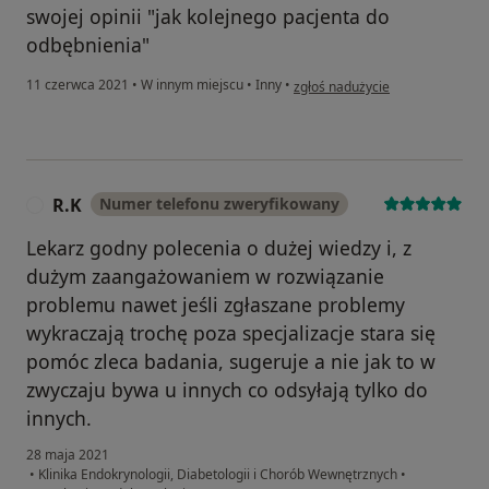
swojej opinii "jak kolejnego pacjenta do
odbębnienia"
w opinii użytkownika M.C
11 czerwca 2021
•
W innym miejscu
•
Inny
•
zgłoś nadużycie
R.K
Numer telefonu zweryfikowany
R
Lekarz godny polecenia o dużej wiedzy i, z
dużym zaangażowaniem w rozwiązanie
problemu nawet jeśli zgłaszane problemy
wykraczają trochę poza specjalizacje stara się
pomóc zleca badania, sugeruje a nie jak to w
zwyczaju bywa u innych co odsyłają tylko do
innych.
28 maja 2021
•
Klinika Endokrynologii, Diabetologii i Chorób Wewnętrznych
•