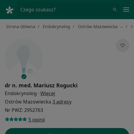
Me
Czego szukasz?
Strona Główna
Endokrynolog
Ostrów Mazowiecka
M
Zmień 
dr n. med.
Mariusz Rogucki
O specjalizacjach
Endokrynolog
·
Więcej
Ostrów Mazowiecka
3 adresy
Nr PWZ: 2952763
5 opinii