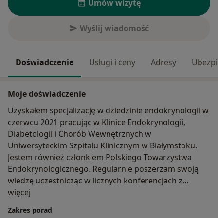
Umów wizytę
Wyślij wiadomość
Doświadczenie
Usługi i ceny
Adresy
Ubezpi
Moje doświadczenie
Uzyskałem specjalizację w dziedzinie endokrynologii w
czerwcu 2021 pracując w Klinice Endokrynologii,
Diabetologii i Chorób Wewnętrznych w
Uniwersyteckim Szpitalu Klinicznym w Białymstoku.
Jestem również członkiem Polskiego Towarzystwa
Endokrynologicznego. Regularnie poszerzam swoją
wiedzę uczestnicząc w licznych konferencjach z
O mnie
zakresu endokrynologii, diabetologii i chorób
więcej
metabolicznych. Na co dzień pracuję z pacjentami w
Zakres porad
ramach Poradni Endokrynologicznej.