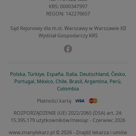
KRS: ⁠0000347997
REGON: ⁠142276657
Sąd Rejonowy dla m.st. Warszawy w Warszawie XII
Wydział Gospodarczy KRS
Facebook
otwiera się w nowej karcie
otwiera się w nowej karcie
otwiera się w nowej karcie
otwiera się w nowej karcie
otwiera się w nowej karci
otwiera się
otwi
Polska
,
Türkiye
,
España
,
Italia
,
Deutschland
,
Česko
,
otwiera się w nowej karcie
otwiera się w nowej karcie
otwiera się w nowej karcie
otwiera się w nowej kar
otwiera się 
otwier
Portugal
,
México
,
Chile
,
Brasil
,
Argentina
,
Perú
,
otwiera się w nowej karc
Colombia
Płatności kartą
ROZPORZĄDZENIE (UE) 2022/2065 (DSA) art. 24:
15.395.179 użytkowników/miesiąc - Czerwiec 2026
www.znanylekarz.pl © 2026 - Znajdź lekarza i umów