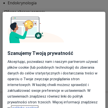
Endokrynologia
W 2013 roku ukończyłem kierunek lekarski na
Główne obszary pomocy
Wydziale Lekarskim Collegium Medicum Uniwersytet
Wole tarczycy
Choroba Hashimoto
Jagielloński w Krakowie. Ponadto w 2020 ukończyłem
Guzy tarczycy
Nadczynność tarczycy
studia inżynierskie na kierunku Informatyka na
a11y_sr_more_diseases
Choroby endokrynologiczne
+4
Wydziale Informatyki, Elektroniki i Telekomunikacji
Akademii Górniczo-Hutniczej w Krakowie. W 2022
Pacjenci których przyjmuję
uzyskałem na Uniwersytecie Medycznym w
Dorośli (Tylko pod niektórymi adresami)
Białymstoku z wyróżnieniem stopień doktora nauk
Szanujemy Twoją prywatność
medycznych.
Rodzaje konsultacji
Akceptując, pozwalasz nam i naszym partnerom używać
Konsultacje online
Zobacz kalendarz online
plików cookie (lub podobnych technologii) do zbierania
danych do celów statystycznych i dostarczania treści w
oparciu o Twoje zwyczaje przeglądania stron
Pokaż więcej
o doświadczeniu
internetowych. W każdej chwili możesz sprawdzić i
zaktualizować swoje preferencje w ustawieniach. W
ustawieniach znajdziesz również linki do polityk
Usługi i ceny
prywatności stron trzecich. Więcej informacji znajdziesz