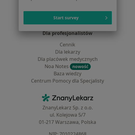
Choroby
Pomoc
Aplikacje mobilne
Start survey
Blog dla pacjentów
Dla profesjonalistów
Cennik
Dla lekarzy
Dla placówek medycznych
Noa Notes
nowość
Baza wiedzy
Centrum Pomocy dla Specjalisty
Kontakt
ZnanyLekarz - Strona główna
ZnanyLekarz Sp. z o.o.
ul. Kolejowa 5/7
01-217 Warszawa, Polska
NIP: ⁠7010224868