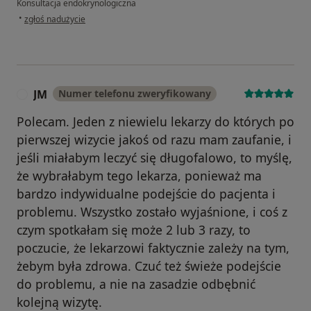
Konsultacja endokrynologiczna
w opinii użytkownika R.K
•
zgłoś nadużycie
JM
Numer telefonu zweryfikowany
J
Polecam. Jeden z niewielu lekarzy do których po
pierwszej wizycie jakoś od razu mam zaufanie, i
jeśli miałabym leczyć się długofalowo, to myślę,
że wybrałabym tego lekarza, ponieważ ma
bardzo indywidualne podejście do pacjenta i
problemu. Wszystko zostało wyjaśnione, i coś z
czym spotkałam się może 2 lub 3 razy, to
poczucie, że lekarzowi faktycznie zależy na tym,
żebym była zdrowa. Czuć też świeże podejście
do problemu, a nie na zasadzie odbębnić
kolejną wizytę.