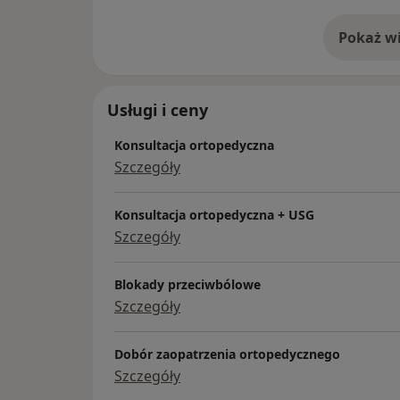
umożliwiającego mi natychmiastową weryfi
Jestem autorem publikacji naukowych zwią
Pokaż wi
o 
ortopedią, które umożliwiły otworzenie pr
zakończony w 2025 r. obroną dysertacji sk
nauk medycznych.
Usługi i ceny
W rezultacie w proponowanej terapii opier
doświadczeniu, ale również na najnowszyc
Konsultacja ortopedyczna
Szczegóły
Konsultacja ortopedyczna + USG
Szczegóły
Blokady przeciwbólowe
Szczegóły
Dobór zaopatrzenia ortopedycznego
Szczegóły