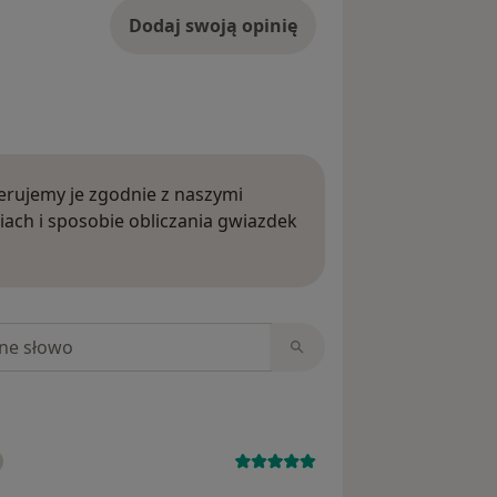
Dodaj swoją opinię
rujemy je zgodnie z naszymi
iach i sposobie obliczania gwiazdek
ięcej o opiniach
niach