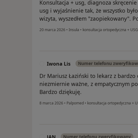
Konsultacja + usg, diagnoza skręceni
usg i wyjaśnienie tak, że wszystko by
wizyta, wyszedłem "zaopiekowany". P
20 marca 2026
•
Insula
•
konsultacja ortopedyczna + USG
Iwona Lis
Numer telefonu zweryfiko
I
Dr Mariusz Łaziński to lekarz z bardzo
niezmiernie ważne, z empatycznym po
Bardzo dziękuję.
8 marca 2026
•
Palpomed
•
konsultacja ortopedyczna + 
JAN
Numer telefonu zweryfikowany
J