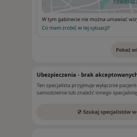
Powiększ
ot
Dostępność
W tym gabinecie nie można umawiać wizy
Co mam zrobić w tej sytuacji?
Pokaż wi
o 
Ubezpieczenia - brak akceptowanyc
Ten specjalista przyjmuje wyłącznie pacje
samodzielnie lub znaleźć innego specjalist
Szukaj specjalistów 