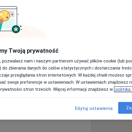
kiego w Krakowie. Tytuł specjalisty
zyskałem w 2024 r. Obecnie pracuję
gii Urazowo-Ortopedycznej Szpitala
bywam doświadczenie zawodowe z
my Twoją prywatność
lekłymi schorzeniami ortopedycznymi,
 podczas pracy z zawodnikami
, pozwalasz nam i naszym partnerom używać plików cookie (lub p
biste zainteresowania i
) do zbierania danych do celów statystycznych i dostarczania treśc
owym skutecznie diagnozuję i leczę
zaje przeglądania stron internetowych. W każdej chwili możesz spr
u
Jestem Członkiem Polskiego
wać swoje preferencje w ustawieniach. W ustawieniach znajdziesz ró
prywatności stron trzecich. Więcej informacji znajdziesz w
polityka
a11y_sr_more_diseases
dra
Ból barku
+12
ciąż systematycznie podnoszę swoje
ych kursach, szkoleniach i
Za
Edytuj ustawienia
 PTOiTr. Ukończyłem kurs USG
onografii oraz Wielkopolskiej Szkoły
ęsto korzystam z pomocy badania USG