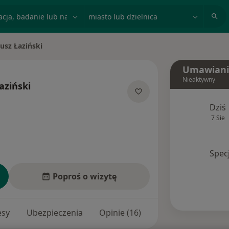
acja, badanie lub nazwisko
miasto lub dzielnica
usz Łaziński
asto
Umawiani
Nieaktywny
aziński
jalizacjach
Dziś
7 Sie
Spec
Poproś o wizytę
esy
Ubezpieczenia
Opinie (16)