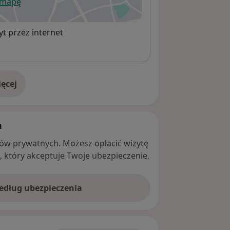
 mapę
wiera się w nowej karcie
t przez internet
ęcej
adresie
h
ntów prywatnych. Możesz opłacić wizytę
ę, który akceptuje Twoje ubezpieczenie.
według ubezpieczenia