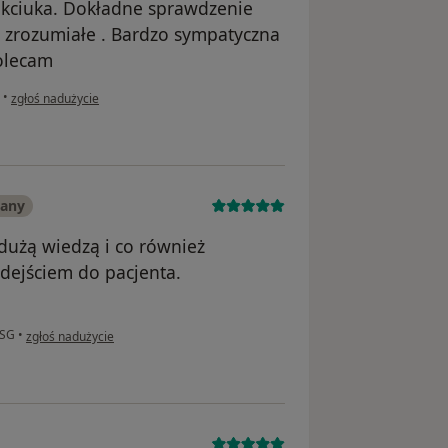
e kciuka. Dokładne sprawdzenie
ło zrozumiałe . Bardzo sympatyczna
olecam
w opinii użytkownika Kamil
•
zgłoś nadużycie
wany
 dużą wiedzą i co również
dejściem do pacjenta.
w opinii użytkownika Iwona Lis
USG
•
zgłoś nadużycie