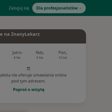
Zaloguj się
Dla profesjonalistów
e na ZnanyLekarz
Jutro
Ndz,
Pon,
Wt,
Śr,
8 Sie
9 Sie
10 Sie
11 Sie
12 Si
jalista nie oferuje umawiania online
pod tym adresem.
Poproś o wizytę