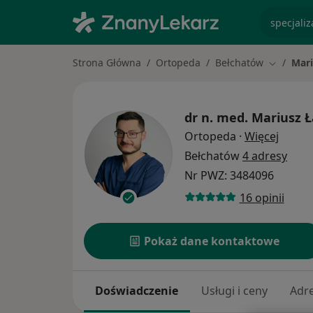
specjaliz
Strona Główna
Ortopeda
Bełchatów
Mari
Zmień mi
dr n. med.
Mariusz Ł
O spec
Ortopeda
·
Więcej
Bełchatów
4 adresy
Nr PWZ: 3484096
16 opinii
Pokaż dane kontaktowe
Doświadczenie
Usługi i ceny
Adr