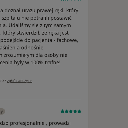
a doznał urazu prawej ręki, który
szpitalu nie potrafili postawić
nia. Udaliśmy sie z tym samym
który stwierdził, że ręka jest
odejście do pacjenta - fachowe,
jaśnienia odnośnie
m zrozumiałym dla osoby nie
cenia były w 100% trafne!
w opinii użytkownika JAN
USG
•
zgłoś nadużycie
ny
dzo profesjonalnie , prowadzi