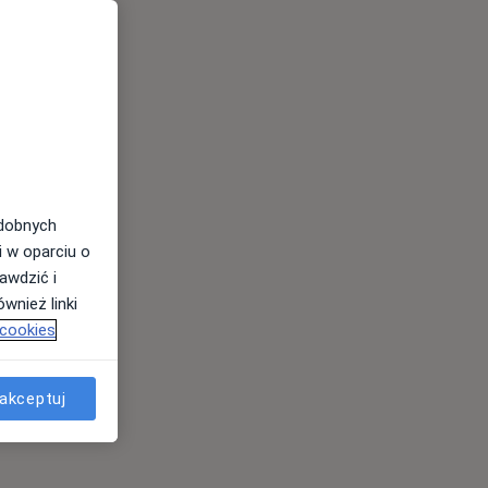
odobnych
i w oparciu o
awdzić i
wnież linki
 cookies
akceptuj