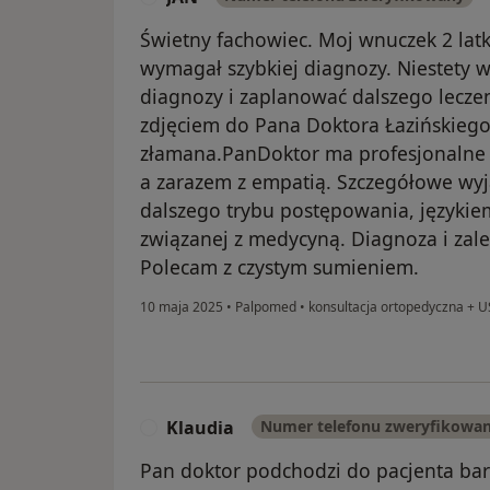
Świetny fachowiec. Moj wnuczek 2 latk
wymagał szybkiej diagnozy. Niestety w 
diagnozy i zaplanować dalszego lecze
zdjęciem do Pana Doktora Łazińskiego, 
złamana.PanDoktor ma profesjonalne p
a zarazem z empatią. Szczegółowe wy
dalszego trybu postępowania, językie
związanej z medycyną. Diagnoza i zale
Polecam z czystym sumieniem.
10 maja 2025
•
Palpomed
•
konsultacja ortopedyczna + 
Klaudia
Numer telefonu zweryfikowa
K
Pan doktor podchodzi do pacjenta bar