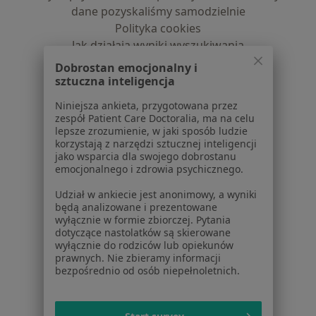
dane pozyskaliśmy samodzielnie
Polityka cookies
Jak działają wyniki wyszukiwania
Dostępność
Dobrostan emocjonalny i
O nas
sztuczna inteligencja
Praca
Rekrutujemy!
Niniejsza ankieta, przygotowana przez
Partnerzy
zespół Patient Care Doctoralia, ma na celu
Centrum prasowe
lepsze zrozumienie, w jaki sposób ludzie
korzystają z narzędzi sztucznej inteligencji
Kontakt
jako wsparcia dla swojego dobrostanu
emocjonalnego i zdrowia psychicznego.
Dla pacjentów
Udział w ankiecie jest anonimowy, a wyniki
Lekarze
będą analizowane i prezentowane
Placówki medyczne
wyłącznie w formie zbiorczej. Pytania
dotyczące nastolatków są skierowane
Pytania i odpowiedzi
wyłącznie do rodziców lub opiekunów
Usługi i zabiegi
prawnych. Nie zbieramy informacji
Choroby
bezpośrednio od osób niepełnoletnich.
Pomoc
Aplikacje mobilne