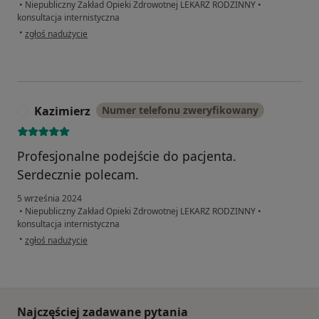
•
Niepubliczny Zakład Opieki Zdrowotnej LEKARZ RODZINNY
•
konsultacja internistyczna
w opinii użytkownika Anna Dz.
•
zgłoś nadużycie
Kazimierz
Numer telefonu zweryfikowany
K
Profesjonalne podejście do pacjenta.
Serdecznie polecam.
5 września 2024
•
Niepubliczny Zakład Opieki Zdrowotnej LEKARZ RODZINNY
•
konsultacja internistyczna
w opinii użytkownika Kazimierz
•
zgłoś nadużycie
Najczęściej zadawane pytania