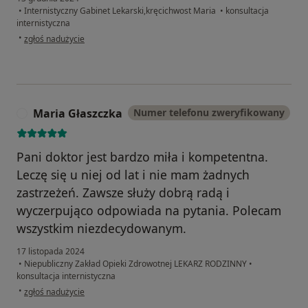
•
Internistyczny Gabinet Lekarski,kręcichwost Maria
•
konsultacja
internistyczna
w opinii użytkownika KP
•
zgłoś nadużycie
Maria Głaszczka
Numer telefonu zweryfikowany
M
Pani doktor jest bardzo miła i kompetentna.
Leczę się u niej od lat i nie mam żadnych
zastrzeżeń. Zawsze służy dobrą radą i
wyczerpująco odpowiada na pytania. Polecam
wszystkim niezdecydowanym.
17 listopada 2024
•
Niepubliczny Zakład Opieki Zdrowotnej LEKARZ RODZINNY
•
konsultacja internistyczna
w opinii użytkownika Maria Głaszczka
•
zgłoś nadużycie