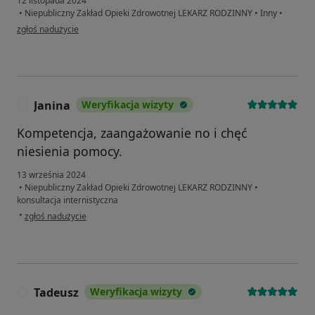
12 listopada 2024
•
Niepubliczny Zakład Opieki Zdrowotnej LEKARZ RODZINNY
•
Inny
•
w opinii użytkownika Jakub
zgłoś nadużycie
Janina
Weryfikacja wizyty
J
Kompetencja, zaangażowanie no i chęć
niesienia pomocy.
13 września 2024
•
Niepubliczny Zakład Opieki Zdrowotnej LEKARZ RODZINNY
•
konsultacja internistyczna
w opinii użytkownika Janina
•
zgłoś nadużycie
Tadeusz
Weryfikacja wizyty
T