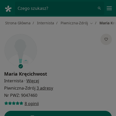
Me
Czego szukasz?
Strona Główna
Internista
Piwniczna-Zdrój
Maria Kr
Zmień miasto
Maria Kręcichwost
O specjalizacjach
Internista
·
Więcej
Piwniczna-Zdrój
3 adresy
Nr PWZ: 9047460
8 opinii