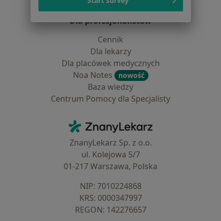
Start survey
Blog dla pacjentów
Dla profesjonalistów
Cennik
Dla lekarzy
Dla placówek medycznych
Noa Notes
nowość
Baza wiedzy
Centrum Pomocy dla Specjalisty
Kontakt
ZnanyLekarz - Strona główna
ZnanyLekarz Sp. z o.o.
ul. Kolejowa 5/7
01-217 Warszawa, Polska
NIP: ⁠7010224868
KRS: ⁠0000347997
REGON: ⁠142276657