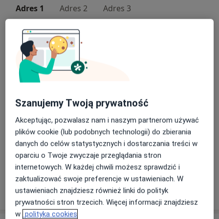
Adres 1
Adres 2
Adres 3
Internistyczny Gabinet
Lekarski,kręcichwost Maria
Jana Iii Sobieskiego 21/53,
33-350
Piwniczna-Zdrój
Powiększ mapę
Szanujemy Twoją prywatność
otwiera się w nowej karcie
Akceptując, pozwalasz nam i naszym partnerom używać
Dostępność
W tym gabinecie nie można umawiać wizyt przez
plików cookie (lub podobnych technologii) do zbierania
internet
danych do celów statystycznych i dostarczania treści w
Co mam zrobić w tej sytuacji?
oparciu o Twoje zwyczaje przeglądania stron
internetowych. W każdej chwili możesz sprawdzić i
zaktualizować swoje preferencje w ustawieniach. W
Pokaż więcej
ustawieniach znajdziesz również linki do polityk
o adresie
prywatności stron trzecich. Więcej informacji znajdziesz
w
polityka cookies