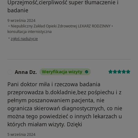
Uprzejmość,cierpliwość super tłumaczenie i
badanie
9 września 2024
•
Niepubliczny Zakład Opieki Zdrowotnej LEKARZ RODZINNY
•
konsultacja internistyczna
w opinii użytkownika Tadeusz
•
zgłoś nadużycie
Anna Dz.
Weryfikacja wizyty
A
Pani doktor miła i rzeczowa badania
przeprowadza b.dokladnie,bez pośpiechu i z
pełnym poszanowaniem pacjenta, nie
ogranicza skierowań diagnostycznych, co nie
można tego powiedzieć o innych lekarzach u
których miałam wizyty. Dzięki
5 września 2024