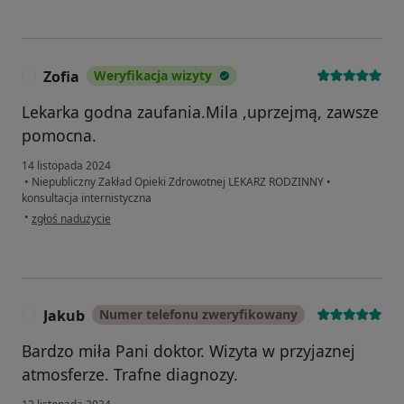
Zofia
Weryfikacja wizyty
Lekarka godna zaufania.Mila ,uprzejmą, zawsze
pomocna.
14 listopada 2024
•
Niepubliczny Zakład Opieki Zdrowotnej LEKARZ RODZINNY
•
konsultacja internistyczna
w opinii użytkownika Zofia
•
zgłoś nadużycie
Jakub
Numer telefonu zweryfikowany
J
Bardzo miła Pani doktor. Wizyta w przyjaznej
atmosferze. Trafne diagnozy.