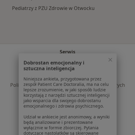
Pediatrzy z PZU Zdrowie w Otwocku
Serwis
Dobrostan emocjonalny i
Regulamin
sztuczna inteligencja
Polityka prywatności pacjentów
Polityka prywatności profesjonalistów
Niniejsza ankieta, przygotowana przez
zespół Patient Care Doctoralia, ma na celu
Polityka prywatności dla profesjonalistów, których
lepsze zrozumienie, w jaki sposób ludzie
dane pozyskaliśmy samodzielnie
korzystają z narzędzi sztucznej inteligencji
Polityka cookies
jako wsparcia dla swojego dobrostanu
emocjonalnego i zdrowia psychicznego.
Jak działają wyniki wyszukiwania
Dostępność
Udział w ankiecie jest anonimowy, a wyniki
O nas
będą analizowane i prezentowane
wyłącznie w formie zbiorczej. Pytania
Praca
Rekrutujemy!
dotyczące nastolatków są skierowane