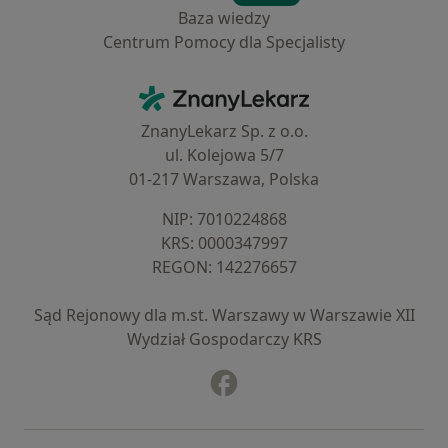
Baza wiedzy
Centrum Pomocy dla Specjalisty
Kontakt
ZnanyLekarz - Strona główna
ZnanyLekarz Sp. z o.o.
ul. Kolejowa 5/7
01-217 Warszawa, Polska
NIP: ⁠7010224868
KRS: ⁠0000347997
REGON: ⁠142276657
Sąd Rejonowy dla m.st. Warszawy w Warszawie XII
Wydział Gospodarczy KRS
Facebook
otwiera się w nowej karcie