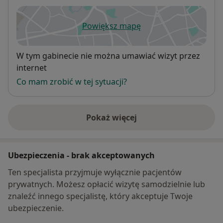
Powiększ mapę
otwiera się w nowej karcie
Dostępność
W tym gabinecie nie można umawiać wizyt przez
internet
Co mam zrobić w tej sytuacji?
Pokaż więcej
o adresie
Ubezpieczenia - brak akceptowanych
Ten specjalista przyjmuje wyłącznie pacjentów
prywatnych. Możesz opłacić wizytę samodzielnie lub
znaleźć innego specjalistę, który akceptuje Twoje
ubezpieczenie.