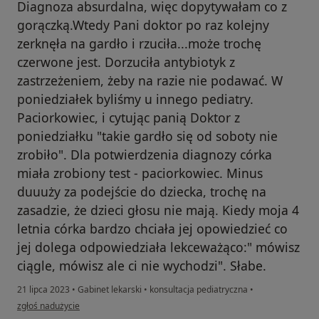
Diagnoza absurdalna, więc dopytywałam co z
gorączką.Wtedy Pani doktor po raz kolejny
zerknęła na gardło i rzuciła...może trochę
czerwone jest. Dorzuciła antybiotyk z
zastrzeżeniem, żeby na razie nie podawać. W
poniedziałek byliśmy u innego pediatry.
Paciorkowiec, i cytując panią Doktor z
poniedziałku "takie gardło się od soboty nie
zrobiło". Dla potwierdzenia diagnozy córka
miała zrobiony test - paciorkowiec. Minus
duuuży za podejście do dziecka, trochę na
zasadzie, że dzieci głosu nie mają. Kiedy moja 4
letnia córka bardzo chciała jej opowiedzieć co
jej dolega odpowiedziała lekceważąco:" mówisz
ciągle, mówisz ale ci nie wychodzi". Słabe.
21 lipca 2023
•
Gabinet lekarski
•
konsultacja pediatryczna
•
w opinii użytkownika Anna
zgłoś nadużycie