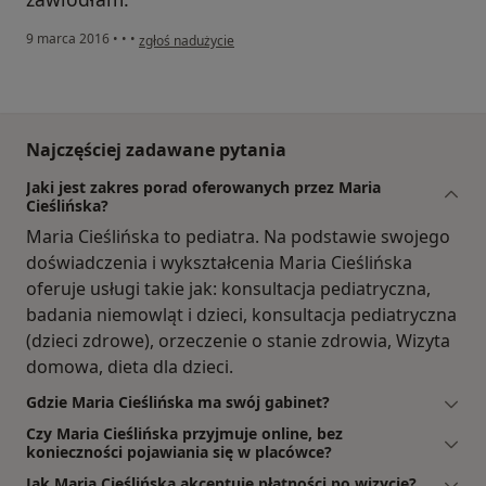
w opinii użytkownika Joanna
9 marca 2016
•
•
•
zgłoś nadużycie
Najczęściej zadawane pytania
Jaki jest zakres porad oferowanych przez Maria
Cieślińska?
Maria Cieślińska to pediatra. Na podstawie swojego
doświadczenia i wykształcenia Maria Cieślińska
oferuje usługi takie jak: konsultacja pediatryczna,
badania niemowląt i dzieci, konsultacja pediatryczna
(dzieci zdrowe), orzeczenie o stanie zdrowia, Wizyta
domowa, dieta dla dzieci.
Gdzie Maria Cieślińska ma swój gabinet?
Czy Maria Cieślińska przyjmuje online, bez
konieczności pojawiania się w placówce?
Jak Maria Cieślińska akceptuje płatności po wizycie?