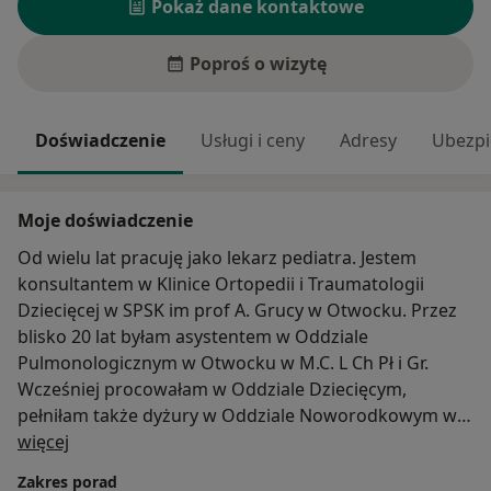
Pokaż dane kontaktowe
Poproś o wizytę
Doświadczenie
Usługi i ceny
Adresy
Ubezpi
Moje doświadczenie
Od wielu lat pracuję jako lekarz pediatra. Jestem
konsultantem w Klinice Ortopedii i Traumatologii
Dziecięcej w SPSK im prof A. Grucy w Otwocku. Przez
blisko 20 lat byłam asystentem w Oddziale
Pulmonologicznym w Otwocku w M.C. L Ch Pł i Gr.
Wcześniej procowałam w Oddziale Dziecięcym,
pełniłam także dyżury w Oddziale Noworodkowym w
O mnie
Otwocku W kręgu moich zainteresowań głownie jest
więcej
problematyka pulmonologii dziecięcej , chorób
Zakres porad