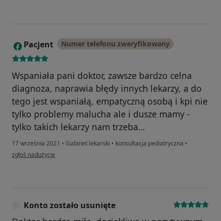
Pacjent
Numer telefonu zweryfikowany
P
Wspaniała pani doktor, zawsze bardzo celna
diagnoza, naprawia błędy innych lekarzy, a do
tego jest wspaniałą, empatyczną osobą i kpi nie
tylko problemy malucha ale i dusze mamy -
tylko takich lekarzy nam trzeba…
17 września 2021
•
Gabinet lekarski
•
konsultacja pediatryczna
•
w opinii użytkownika Pacjent
zgłoś nadużycie
Konto zostało usunięte