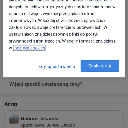
Dieta dla dzieci
Szczegóły
danych do celów statystycznych i dostarczania treści w
oparciu o Twoje zwyczaje przeglądania stron
internetowych. W każdej chwili możesz sprawdzić i
Konsultacja pediatryczna (dzieci zdrowe)
zaktualizować swoje preferencje w ustawieniach. W
Szczegóły
ustawieniach znajdziesz również linki do polityk
prywatności stron trzecich. Więcej informacji znajdziesz
Orzeczenie o stanie zdrowia
w
polityka cookies
Szczegóły
+ 1 usługa
Zaakceptuj
Edytuj ustawienia
W jaki sposób ustalane są ceny?
Adres
Gabinet lekarski
Sputników 8,
05-400
Otwock