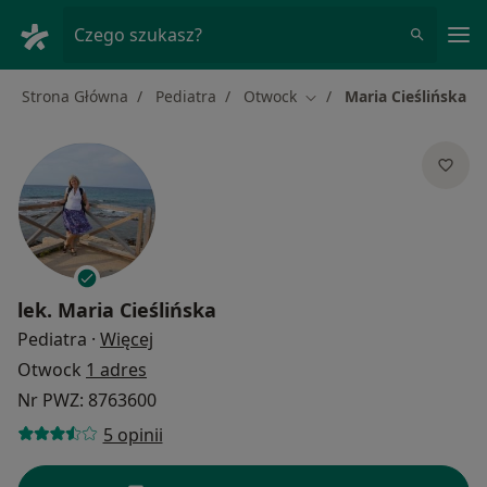
Me
Czego szukasz?
Strona Główna
Pediatra
Otwock
Maria Cieślińska
Zmień miasto
lek.
Maria Cieślińska
O specjalizacjach
Pediatra
·
Więcej
Otwock
1 adres
Nr PWZ: 8763600
5 opinii