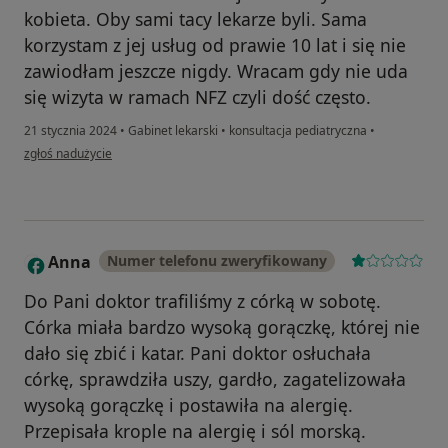
kobieta. Oby sami tacy lekarze byli. Sama
korzystam z jej usług od prawie 10 lat i się nie
zawiodłam jeszcze nigdy. Wracam gdy nie uda
się wizyta w ramach NFZ czyli dość często.
21 stycznia 2024
•
Gabinet lekarski
•
konsultacja pediatryczna
•
w opinii użytkownika Monika
zgłoś nadużycie
Anna
Numer telefonu zweryfikowany
A
Do Pani doktor trafiliśmy z córką w sobotę.
Córka miała bardzo wysoką gorączkę, której nie
dało się zbić i katar. Pani doktor osłuchała
córkę, sprawdziła uszy, gardło, zagatelizowała
wysoką gorączkę i postawiła na alergię.
Przepisała krople na alergię i sól morską.