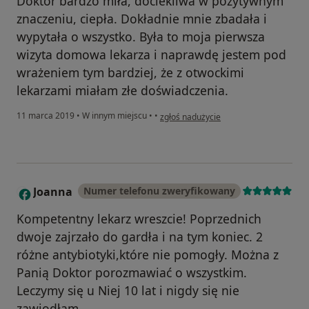
Doktor bardzo miła, dociekliwa w pozytywnym
znaczeniu, ciepła. Dokładnie mnie zbadała i
wypytała o wszystko. Była to moja pierwsza
wizyta domowa lekarza i naprawdę jestem pod
wrażeniem tym bardziej, że z otwockimi
lekarzami miałam złe doświadczenia.
w opinii użytkownika Konto zostało usu
11 marca 2019
•
W innym miejscu
•
•
zgłoś nadużycie
Joanna
Numer telefonu zweryfikowany
J
Kompetentny lekarz wreszcie! Poprzednich
dwoje zajrzało do gardła i na tym koniec. 2
różne antybiotyki,które nie pomogły. Można z
Panią Doktor porozmawiać o wszystkim.
Leczymy się u Niej 10 lat i nigdy się nie
zawiodłam.