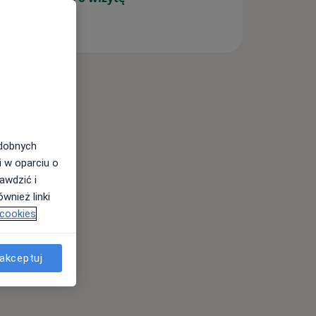
odobnych
i w oparciu o
awdzić i
wnież linki
 cookies
akceptuj