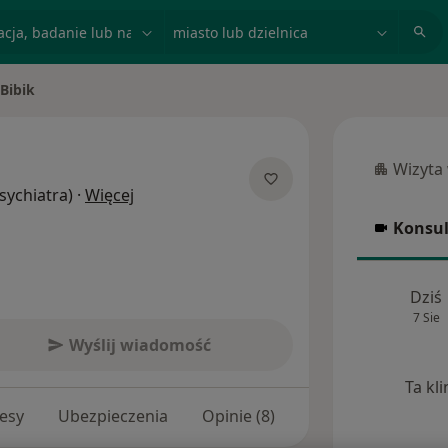
acja, badanie lub nazwisko
miasto lub dzielnica
Bibik
to
Wizyta
Wizyta w
O specjalizacjach
Psychiatra)
·
Więcej
Konsul
Konsulta
Dziś
7 Sie
Wyślij wiadomość
Ta kl
esy
Ubezpieczenia
Opinie (8)