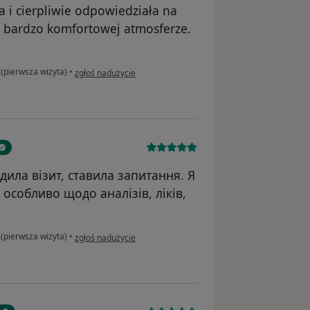
 i cierpliwie odpowiedziała na
w bardzo komfortowej atmosferze.
w opinii użytkownika HK
 (pierwsza wizyta)
•
zgłoś nadużycie
ила візит, ставила запитання. Я
 особливо щодо аналізів, ліків,
w opinii użytkownika IL
 (pierwsza wizyta)
•
zgłoś nadużycie