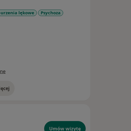
urzenia lękowe
Psychoza
diseases
ine
ęcej
doświadczeniu
Umów wizytę