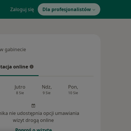
Zaloguj się
Dla profesjonalistów
 w gabinecie
 gabinecie
tacja online
cja online
Jutro
Ndz,
Pon,
Wt,
Śr,
8 Sie
9 Sie
10 Sie
11 Sie
12 Si
inika nie udostępnia opcji umawiania
wizyt drogą online
Poproś o wizytę