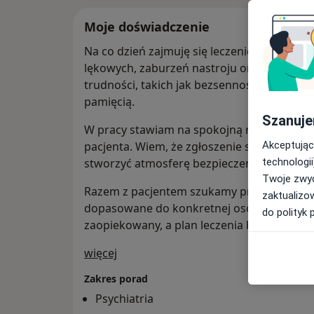
Moje doświadczenie
Na co dzień zajmuję się leczeniem zaburze
lękowych, zaburzeń nastroju oraz zaburzeń
trudności, takich jak bezsenność, przewlekł
pamięcią.
Szanuje
W pracy stawiam na spokojną rozmowę i 
Akceptując
pacjenta. Wiem, że zgłoszenie się po pomo
technologii
stworzyć atmosferę bezpieczeństwa i zaufa
Twoje zwyc
Razem z pacjentem szukamy przyczyn doleg
zaktualizo
dopasowane do konkretnej osoby. Zależy mi,
do polityk 
zaopiekowany, a plan leczenia był skuteczny 
O mnie
więcej
Zakres porad
Psychiatria