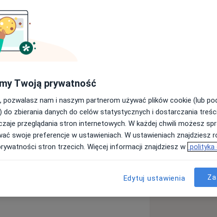
ń psychicznych, w tym zaburzeń
 psychotycznych, a także innych
y stres czy problemy z koncentracją i
my Twoją prywatność
dobre zrozumienie problemów
, pozwalasz nam i naszym partnerom używać plików cookie (lub p
c bywa trudne, dlatego staram się
) do zbierania danych do celów statystycznych i dostarczania treśc
nia.
zaje przeglądania stron internetowych. W każdej chwili możesz spr
liwości i dobieramy leczenie
wać swoje preferencje w ustawieniach. W ustawieniach znajdziesz ró
 aby pacjent czuł się wysłuchany i
prywatności stron trzecich. Więcej informacji znajdziesz w
polityka
i możliwy do realizacji na co dzień.
Za
Edytuj ustawienia