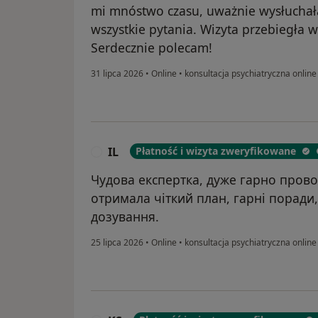
mi mnóstwo czasu, uważnie wysłuchała
wszystkie pytania. Wizyta przebiegła 
Serdecznie polecam!
31 lipca 2026
•
Online
•
konsultacja psychiatryczna online
IL
Płatność i wizyta zweryfikowane
I
Чудова експертка, дуже гарно провод
отримала чіткий план, гарні поради,
дозування.
25 lipca 2026
•
Online
•
konsultacja psychiatryczna online