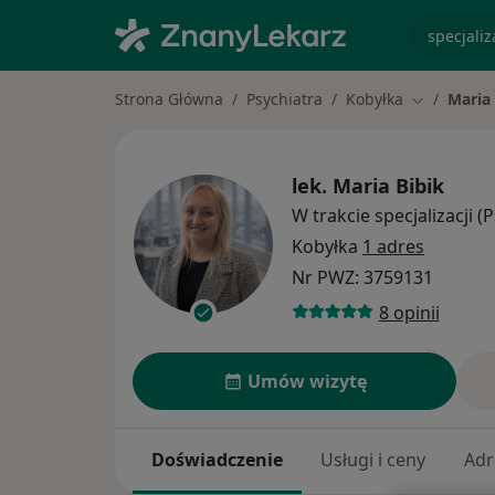
specjaliz
Strona Główna
Psychiatra
Kobyłka
Maria 
Zmień mias
lek.
Maria Bibik
W trakcie specjalizacji (
Kobyłka
1 adres
Nr PWZ: 3759131
8 opinii
Umów wizytę
Doświadczenie
Usługi i ceny
Adr