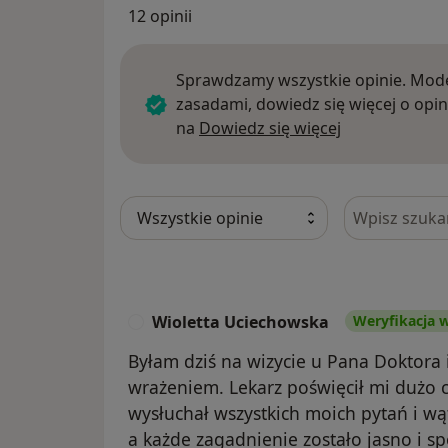
12 opinii
Sprawdzamy wszystkie opinie. Mode
zasadami, dowiedz się więcej o opin
Dowiedz się w
na
Dowiedz się więcej
Szukaj w opi
Wioletta Uciechowska
Weryfikacja w
W
Byłam dziś na wizycie u Pana Doktor
wrażeniem. Lekarz poświęcił mi dużo
wysłuchał wszystkich moich pytań i wą
a każde zagadnienie zostało jasno i s