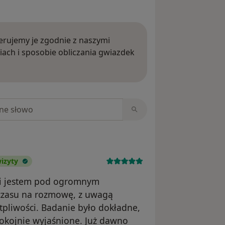
rujemy je zgodnie z naszymi
iach i sposobie obliczania gwiazdek
ięcej o opiniach
niach
izyty
a i jestem pod ogromnym
 czasu na rozmowę, z uwagą
tpliwości. Badanie było dokładne,
pokojnie wyjaśnione. Już dawno