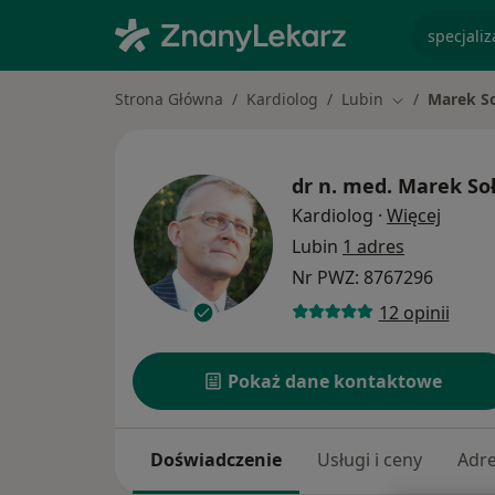
specjaliz
Strona Główna
Kardiolog
Lubin
Marek So
Zmień miasto
dr n. med.
Marek Soł
O spec
Kardiolog
·
Więcej
Lubin
1 adres
Nr PWZ: 8767296
12 opinii
Pokaż dane kontaktowe
Doświadczenie
Usługi i ceny
Adr