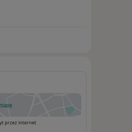
 mapę
wiera się w nowej karcie
t przez internet