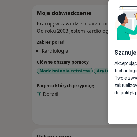
Moje doświadczenie
Pracuję w zawodzie lekarza od roku 1990.
Od roku 2003 jestem kardiologiem.
Zakres porad
Kardiologia
Szanuje
Główne obszary pomocy
Akceptując
Nadciśnienie tętnicze
Arytmia
Niewy
technologii
Twoje zwyc
Pacjenci których przyjmuję
zaktualizo
do polityk 
Dorośli
Pokaż wi
o 
Usługi i ceny