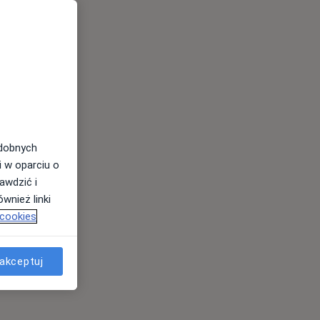
odobnych
i w oparciu o
awdzić i
wnież linki
 cookies
akceptuj