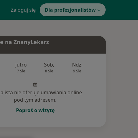
Zaloguj się
Dla profesjonalistów
e na ZnanyLekarz
Jutro
Sob,
Ndz,
Pon,
Wt,
7 Sie
8 Sie
9 Sie
10 Sie
11 Si
jalista nie oferuje umawiania online
pod tym adresem.
Poproś o wizytę
ania (64)