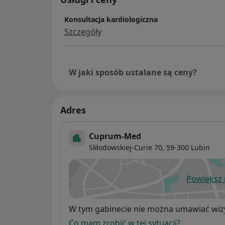
Konsultacja kardiologiczna
Szczegóły
W jaki sposób ustalane są ceny?
Adres
Cuprum-Med
Skłodowskiej-Curie 70,
59-300
Lubin
Powiększ
ot
Dostępność
W tym gabinecie nie można umawiać wizy
Co mam zrobić w tej sytuacji?