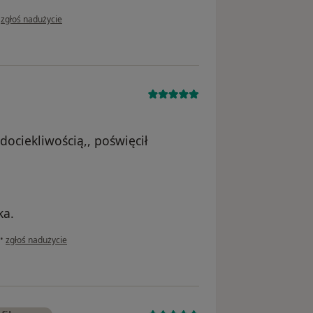
w opinii użytkownika OK
•
zgłoś nadużycie
dociekliwością,, poświęcił
ka.
w opinii użytkownika EH
•
zgłoś nadużycie