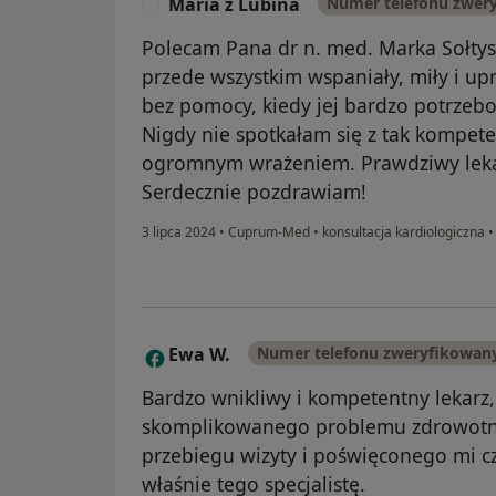
Maria z Lubina
Numer telefonu zwer
M
Polecam Pana dr n. med. Marka Sołtysi
przede wszystkim wspaniały, miły i up
bez pomocy, kiedy jej bardzo potrzeb
Nigdy nie spotkałam się z tak kompet
ogromnym wrażeniem. Prawdziwy leka
Serdecznie pozdrawiam!
3 lipca 2024
•
Cuprum-Med
•
konsultacja kardiologiczna
Ewa W.
Numer telefonu zweryfikowan
E
Bardzo wnikliwy i kompetentny lekarz,
skomplikowanego problemu zdrowotn
przebiegu wizyty i poświęconego mi cz
właśnie tego specjalistę.