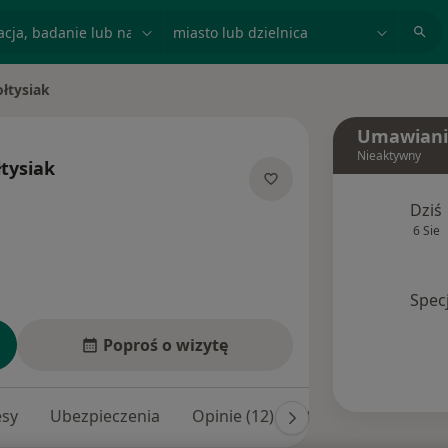
acja, badanie lub nazwisko
miasto lub dzielnica
łtysiak
Umawiani
Nieaktywny
tysiak
jalizacjach
Dziś
6 Sie
Spec
Poproś o wizytę
esy
Ubezpieczenia
Opinie (12)
Odpowiedzi na pyt