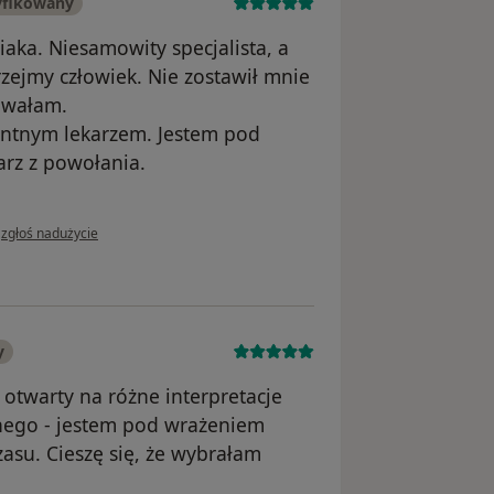
yfikowany
aka. Niesamowity specjalista, a
rzejmy człowiek. Nie zostawił mnie
owałam.
entnym lekarzem. Jestem pod
rz z powołania.
w opinii użytkownika Maria z Lubina
•
zgłoś nadużycie
y
 otwarty na różne interpretacje
ego - jestem pod wrażeniem
asu. Cieszę się, że wybrałam