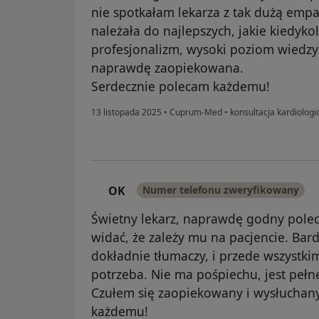
nie spotkałam lekarza z tak dużą empat
należała do najlepszych, jakie kiedyk
profesjonalizm, wysoki poziom wiedzy
naprawdę zaopiekowana.
Serdecznie polecam każdemu!
13 listopada 2025
•
Cuprum-Med
•
konsultacja kardiologi
OK
Numer telefonu zweryfikowany
O
Świetny lekarz, naprawdę godny pole
widać, że zależy mu na pacjencie. Ba
dokładnie tłumaczy, i przede wszystkim
potrzeba. Nie ma pośpiechu, jest peł
Czułem się zaopiekowany i wysłuchan
każdemu!