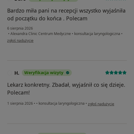
Bardzo miła pani na recepcji wszystko wyjaśniła
od początku do końca . Polecam
6 sierpnia 2026
•
Alexandra Clinic Centrum Medyczne
•
konsultacja laryngologiczna
•
w opinii użytkownika Daro
zgłoś nadużycie
H.
Weryfikacja wizyty
H
Lekarz konkretny. Zbadał, wyjaśnił co się dzieje.
Polecam!
w opinii użytkownika H.
1 sierpnia 2026
•
•
konsultacja laryngologiczna
•
zgłoś nadużycie