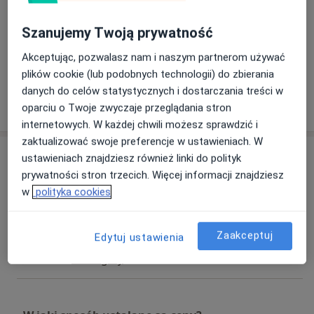
Szanujemy Twoją prywatność
Zobacz galerię (1)
Akceptując, pozwalasz nam i naszym partnerom używać
plików cookie (lub podobnych technologii) do zbierania
danych do celów statystycznych i dostarczania treści w
Pokaż więcej
o doświadczeniu
oparciu o Twoje zwyczaje przeglądania stron
internetowych. W każdej chwili możesz sprawdzić i
zaktualizować swoje preferencje w ustawieniach. W
Usługi i ceny
ustawieniach znajdziesz również linki do polityk
prywatności stron trzecich. Więcej informacji znajdziesz
Konsultacja laryngologiczna
w
polityka cookies
Umów wizytę
Od 300 zł
Szczegóły
Zaakceptuj
Edytuj ustawienia
Konsultacja laryngologa dziecięcego
Od 319 zł
Szczegóły