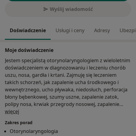
Wyślij wiadomość
Doświadczenie
Usługi i ceny
Adresy
Ubezpi
Moje doświadczenie
Jestem specjalistą otorynolaryngologiem z wieloletnim
doświadczeniem w diagnozowaniu i leczeniu chorób
uszu, nosa, gardła i krtani. Zajmuję się leczeniem
takich schorzeń, jak zapalenie ucha środkowego i
wewnętrznego, ucho pływaka, niedosłuch, perforacja
błony bębenkowej, szumy uszne, zapalenie zatok,
polipy nosa, krwiak przegrody nosowej, zapalenie
O mnie
gardła, angina, chrypka przewlekła, zapalenie krtani,
więcej
polipy strun głosowych oraz nowotwory krtani, jamy
Zakres porad
ustnej i gardła. Pomagam pacjentom z
Otorynolaryngologia
dolegliwościami takimi jak ból i zatkane ucho, szumy