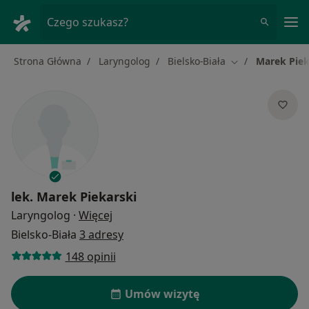
Me
Czego szukasz?
Strona Główna
Laryngolog
Bielsko-Biała
Marek Piek
Zmień miasto
lek.
Marek Piekarski
O specjalizacjach
Laryngolog
·
Więcej
Bielsko-Biała
3 adresy
148 opinii
Umów wizytę