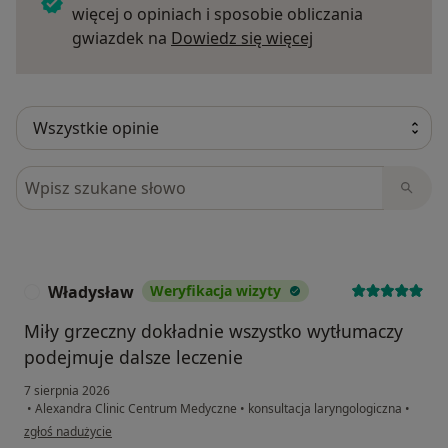
więcej o opiniach i sposobie obliczania
Dowiedz się więce
gwiazdek na
Dowiedz się więcej
Szukaj w opiniach
Władysław
Weryfikacja wizyty
W
Miły grzeczny dokładnie wszystko wytłumaczy
podejmuje dalsze leczenie
7 sierpnia 2026
•
Alexandra Clinic Centrum Medyczne
•
konsultacja laryngologiczna
•
w opinii użytkownika Władysław
zgłoś nadużycie