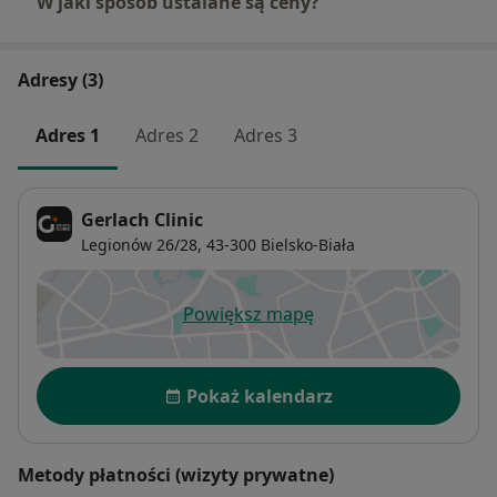
W jaki sposób ustalane są ceny?
Adresy (3)
Adres 1
Adres 2
Adres 3
Gerlach Clinic
Legionów 26/28,
43-300
Bielsko-Biała
Powiększ mapę
otwiera się w nowej karcie
Dostępność
Pokaż kalendarz
Metody płatności (wizyty prywatne)