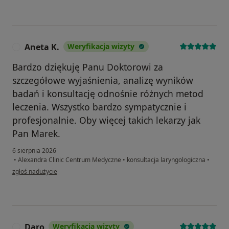
Aneta K.
Weryfikacja wizyty
A
Bardzo dziękuję Panu Doktorowi za
szczegółowe wyjaśnienia, analizę wyników
badań i konsultację odnośnie różnych metod
leczenia. Wszystko bardzo sympatycznie i
profesjonalnie. Oby więcej takich lekarzy jak
Pan Marek.
6 sierpnia 2026
•
Alexandra Clinic Centrum Medyczne
•
konsultacja laryngologiczna
•
w opinii użytkownika Aneta K.
zgłoś nadużycie
Daro
Weryfikacja wizyty
D