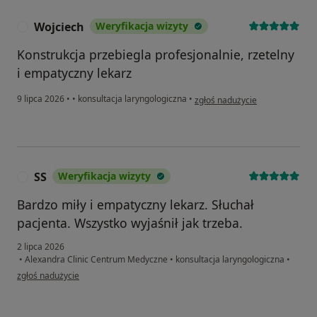
Wojciech
Weryfikacja wizyty
W
Konstrukcja przebiegla profesjonalnie, rzetelny
i empatyczny lekarz
w opinii użytkownika Wojciech
9 lipca 2026
•
•
konsultacja laryngologiczna
•
zgłoś nadużycie
SS
Weryfikacja wizyty
S
Bardzo miły i empatyczny lekarz. Słuchał
pacjenta. Wszystko wyjaśnił jak trzeba.
2 lipca 2026
•
Alexandra Clinic Centrum Medyczne
•
konsultacja laryngologiczna
•
w opinii użytkownika SS
zgłoś nadużycie