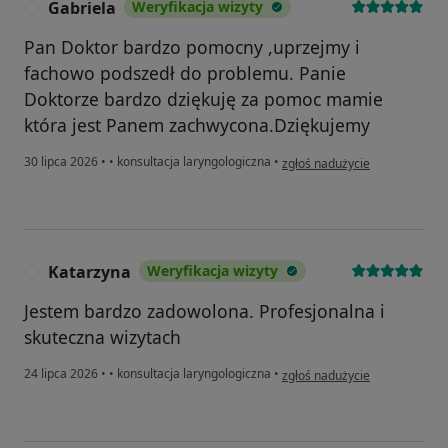
Gabriela
Weryfikacja wizyty
G
Pan Doktor bardzo pomocny ,uprzejmy i
fachowo podszedł do problemu. Panie
Doktorze bardzo dziękuję za pomoc mamie
która jest Panem zachwycona.Dziękujemy
w opinii użytkownika Gabriela
30 lipca 2026
•
•
konsultacja laryngologiczna
•
zgłoś nadużycie
Katarzyna
Weryfikacja wizyty
K
Jestem bardzo zadowolona. Profesjonalna i
skuteczna wizytach
w opinii użytkownika Katarzyn
24 lipca 2026
•
•
konsultacja laryngologiczna
•
zgłoś nadużycie