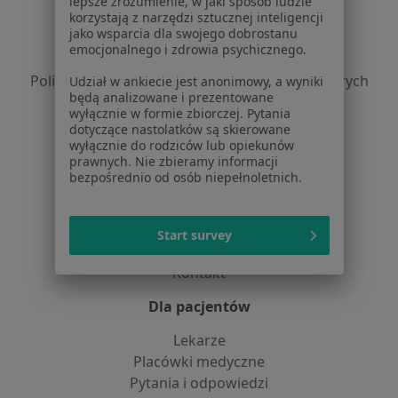
lepsze zrozumienie, w jaki sposób ludzie
Regulamin
korzystają z narzędzi sztucznej inteligencji
jako wsparcia dla swojego dobrostanu
Polityka prywatności pacjentów
emocjonalnego i zdrowia psychicznego.
Polityka prywatności profesjonalistów
Polityka prywatności dla profesjonalistów, których
Udział w ankiecie jest anonimowy, a wyniki
będą analizowane i prezentowane
dane pozyskaliśmy samodzielnie
wyłącznie w formie zbiorczej. Pytania
Polityka cookies
dotyczące nastolatków są skierowane
Jak działają wyniki wyszukiwania
wyłącznie do rodziców lub opiekunów
prawnych. Nie zbieramy informacji
Dostępność
bezpośrednio od osób niepełnoletnich.
O nas
Praca
Rekrutujemy!
Partnerzy
Start survey
Centrum prasowe
Kontakt
Dla pacjentów
Lekarze
Placówki medyczne
Pytania i odpowiedzi