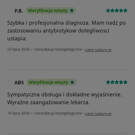
P.B.
Weryfikacja wizyty
P
Szybka i profesjonalna diagnoza. Mam nadz po
zastosowaniu antybiotykow dolegliwosci
ustapia.
w opinii użytkownika P.B.
23 lipca 2026
•
•
konsultacja laryngologiczna
•
zgłoś nadużycie
ABS
Weryfikacja wizyty
A
Sympatyczna obsługa i dokładne wyjaśnienie.
Wyraźne zaangażowanie lekarza.
w opinii użytkownika ABS
16 lipca 2026
•
•
konsultacja laryngologiczna
•
zgłoś nadużycie