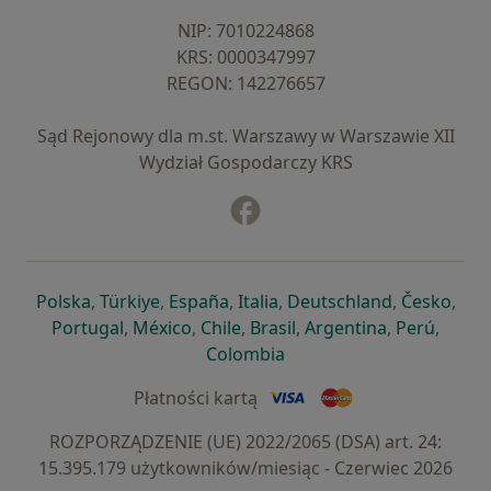
NIP: ⁠7010224868
KRS: ⁠0000347997
REGON: ⁠142276657
Sąd Rejonowy dla m.st. Warszawy w Warszawie XII
Wydział Gospodarczy KRS
Facebook
otwiera się w nowej karcie
otwiera się w nowej karcie
otwiera się w nowej karcie
otwiera się w nowej karcie
otwiera się w nowej karci
otwiera się
otwi
Polska
,
Türkiye
,
España
,
Italia
,
Deutschland
,
Česko
,
otwiera się w nowej karcie
otwiera się w nowej karcie
otwiera się w nowej karcie
otwiera się w nowej kar
otwiera się 
otwier
Portugal
,
México
,
Chile
,
Brasil
,
Argentina
,
Perú
,
otwiera się w nowej karc
Colombia
Płatności kartą
ROZPORZĄDZENIE (UE) 2022/2065 (DSA) art. 24:
15.395.179 użytkowników/miesiąc - Czerwiec 2026