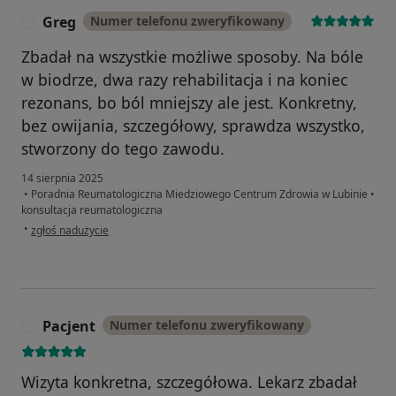
Greg
Numer telefonu zweryfikowany
G
Zbadał na wszystkie możliwe sposoby. Na bóle
w biodrze, dwa razy rehabilitacja i na koniec
rezonans, bo ból mniejszy ale jest. Konkretny,
bez owijania, szczegółowy, sprawdza wszystko,
stworzony do tego zawodu.
14 sierpnia 2025
•
Poradnia Reumatologiczna Miedziowego Centrum Zdrowia w Lubinie
•
konsultacja reumatologiczna
w opinii użytkownika Greg
•
zgłoś nadużycie
Pacjent
Numer telefonu zweryfikowany
P
Wizyta konkretna, szczegółowa. Lekarz zbadał