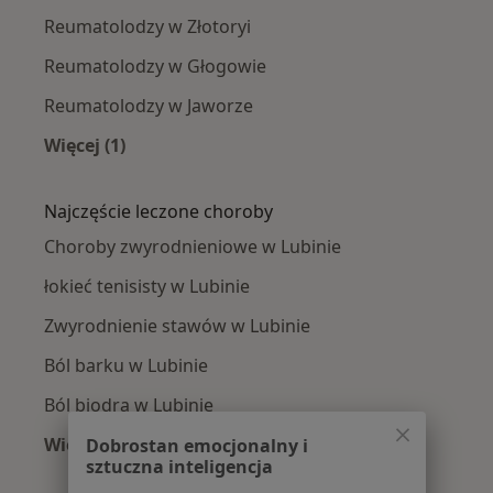
Reumatolodzy w Złotoryi
Reumatolodzy w Głogowie
Reumatolodzy w Jaworze
Więcej (1)
Więcej w kategorii: W pobliżu Lubina
Najczęście leczone choroby
Choroby zwyrodnieniowe w Lubinie
łokieć tenisisty w Lubinie
Zwyrodnienie stawów w Lubinie
Ból barku w Lubinie
Ból biodra w Lubinie
Więcej (15)
Dobrostan emocjonalny i
sztuczna inteligencja
Więcej w kategorii: Najczęście leczone chorob