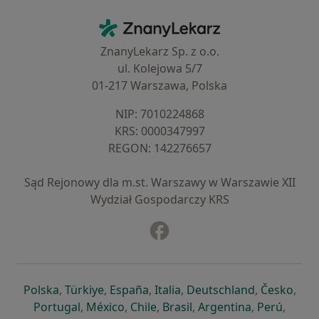
Kontakt
ZnanyLekarz - Strona główna
ZnanyLekarz Sp. z o.o.
ul. Kolejowa 5/7
01-217 Warszawa, Polska
NIP: ⁠7010224868
KRS: ⁠0000347997
REGON: ⁠142276657
Sąd Rejonowy dla m.st. Warszawy w Warszawie XII
Wydział Gospodarczy KRS
Facebook
otwiera się w nowej karcie
otwiera się w nowej karcie
otwiera się w nowej karcie
otwiera się w nowej karcie
otwiera się w nowej karci
otwiera się
otwi
Polska
,
Türkiye
,
España
,
Italia
,
Deutschland
,
Česko
,
otwiera się w nowej karcie
otwiera się w nowej karcie
otwiera się w nowej karcie
otwiera się w nowej kar
otwiera się 
otwier
Portugal
,
México
,
Chile
,
Brasil
,
Argentina
,
Perú
,