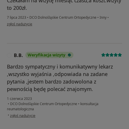
Czekałam na wizytę miesiąc czasu,a koszt.wizyty
to 200zł.
7 lipca 2023
•
DCO Dolnośląskie Centrum Ortopedyczne
•
Inny
•
w opinii użytkownika M.J.
zgłoś nadużycie
B.B.
Weryfikacja wizyty
B
Bardzo sympatyczny i komunikatywny lekarz
,wszystko wyjaśnia ,odpowiada na zadane
pytania ,jestem bardzo zadowolona z
pewnością będę polecać znajomym.
1 czerwca 2023
•
DCO Dolnośląskie Centrum Ortopedyczne
•
konsultacja
reumatologiczna
w opinii użytkownika B.B.
•
zgłoś nadużycie