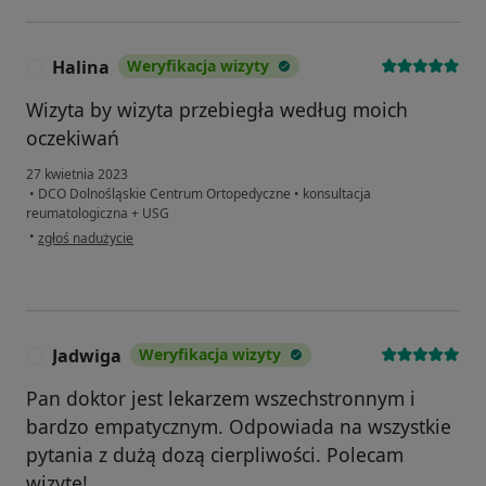
Halina
Weryfikacja wizyty
H
Wizyta by wizyta przebiegła według moich
oczekiwań
27 kwietnia 2023
•
DCO Dolnośląskie Centrum Ortopedyczne
•
konsultacja
reumatologiczna + USG
w opinii użytkownika Halina
•
zgłoś nadużycie
Jadwiga
Weryfikacja wizyty
J
Pan doktor jest lekarzem wszechstronnym i
bardzo empatycznym. Odpowiada na wszystkie
pytania z dużą dozą cierpliwości. Polecam
wizytę!