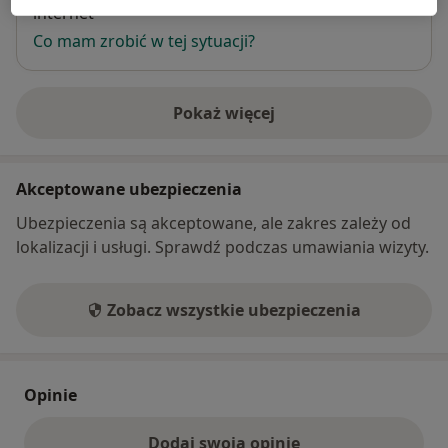
internet
Co mam zrobić w tej sytuacji?
Pokaż więcej
o adresie
Akceptowane ubezpieczenia
Ubezpieczenia są akceptowane, ale zakres zależy od
lokalizacji i usługi. Sprawdź podczas umawiania wizyty.
Zobacz wszystkie ubezpieczenia
Opinie
Dodaj swoją opinię