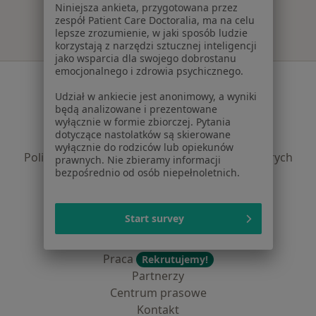
Niniejsza ankieta, przygotowana przez
zespół Patient Care Doctoralia, ma na celu
lepsze zrozumienie, w jaki sposób ludzie
korzystają z narzędzi sztucznej inteligencji
jako wsparcia dla swojego dobrostanu
emocjonalnego i zdrowia psychicznego.
Serwis
Udział w ankiecie jest anonimowy, a wyniki
Regulamin
będą analizowane i prezentowane
wyłącznie w formie zbiorczej. Pytania
Polityka prywatności pacjentów
dotyczące nastolatków są skierowane
Polityka prywatności profesjonalistów
wyłącznie do rodziców lub opiekunów
Polityka prywatności dla profesjonalistów, których
prawnych. Nie zbieramy informacji
bezpośrednio od osób niepełnoletnich.
dane pozyskaliśmy samodzielnie
Polityka cookies
Jak działają wyniki wyszukiwania
Start survey
Dostępność
O nas
Praca
Rekrutujemy!
Partnerzy
Centrum prasowe
Kontakt