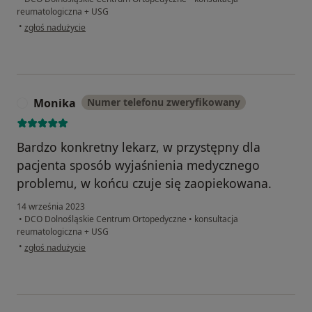
reumatologiczna + USG
w opinii użytkownika U-la
•
zgłoś nadużycie
Monika
Numer telefonu zweryfikowany
M
Bardzo konkretny lekarz, w przystępny dla
pacjenta sposób wyjaśnienia medycznego
problemu, w końcu czuje się zaopiekowana.
14 września 2023
•
DCO Dolnośląskie Centrum Ortopedyczne
•
konsultacja
reumatologiczna + USG
w opinii użytkownika Monika
•
zgłoś nadużycie