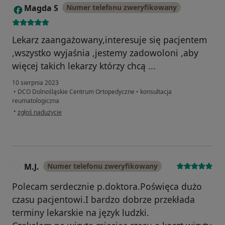
Magda S
Numer telefonu zweryfikowany
M
Lekarz zaangażowany,interesuje się pacjentem
,wszystko wyjaśnia ,jestemy zadowoloni ,aby
więcej takich lekarzy którzy chcą ...
10 sierpnia 2023
•
DCO Dolnośląskie Centrum Ortopedyczne
•
konsultacja
reumatologiczna
w opinii użytkownika Magda S
•
zgłoś nadużycie
M.J.
Numer telefonu zweryfikowany
M
Polecam serdecznie p.doktora.Poświęca dużo
czasu pacjentowi.I bardzo dobrze przekłada
terminy lekarskie na język ludzki.