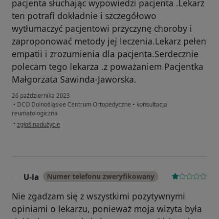
pacjenta słuchając wypowiedzi pacjenta .Lekarz
ten potrafi dokładnie i szczegółowo
wytłumaczyć pacjentowi przyczynę choroby i
zaproponować metody jej leczenia.Lekarz pełen
empatii i zrozumienia dla pacjenta.Serdecznie
polecam tego lekarza .z poważaniem Pacjentka
Małgorzata Sawinda-Jaworska.
26 października 2023
•
DCO Dolnośląskie Centrum Ortopedyczne
•
konsultacja
reumatologiczna
w opinii użytkownika Małgorzata Sawinda-Jaworska
•
zgłoś nadużycie
U-la
Numer telefonu zweryfikowany
U
Nie zgadzam się z wszystkimi pozytywnymi
opiniami o lekarzu, ponieważ moja wizyta była