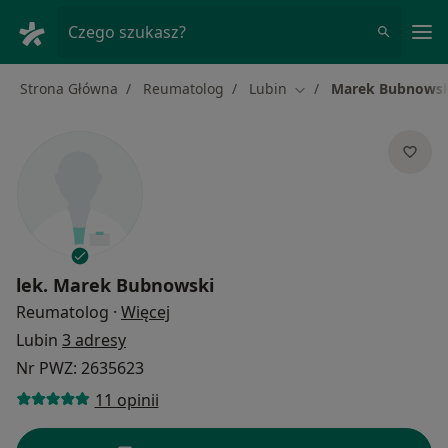
Me
Czego szukasz?
Strona Główna
Reumatolog
Lubin
Marek Bubnowsk
Zmień miasto
lek.
Marek Bubnowski
O specjalizacjach
Reumatolog
·
Więcej
Lubin
3 adresy
Nr PWZ: 2635623
11 opinii