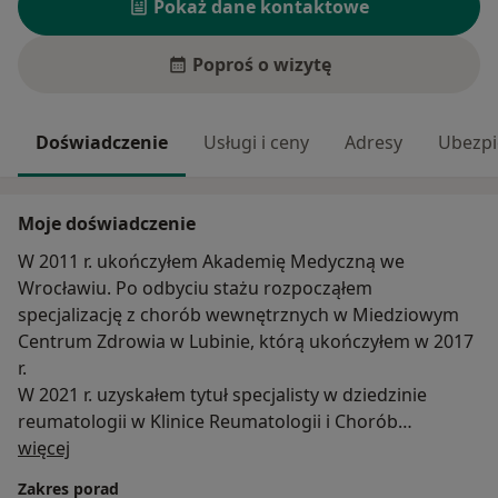
Pokaż dane kontaktowe
Poproś o wizytę
Doświadczenie
Usługi i ceny
Adresy
Ubezpi
Moje doświadczenie
W 2011 r. ukończyłem Akademię Medyczną we
Wrocławiu. Po odbyciu stażu rozpocząłem
specjalizację z chorób wewnętrznych w Miedziowym
Centrum Zdrowia w Lubinie, którą ukończyłem w 2017
r.
W 2021 r. uzyskałem tytuł specjalisty w dziedzinie
reumatologii w Klinice Reumatologii i Chorób
O mnie
Wewnętrznych Uniwersyteckiego Szpitala Klinicznego
więcej
we Wrocławiu.
Zakres porad