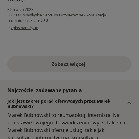
30 marca 2023
•
DCO Dolnośląskie Centrum Ortopedyczne
•
konsultacja
reumatologiczna + USG
w opinii użytkownika Jadwiga
•
zgłoś nadużycie
Zobacz więcej
opinie powyżej
Najczęściej zadawane pytania
Jaki jest zakres porad oferowanych przez Marek
Bubnowski?
Marek Bubnowski to reumatolog, internista. Na
podstawie swojego doświadczenia i wykształcenia
Marek Bubnowski oferuje usługi takie jak:
konsultacja internistyczna, konsultacja