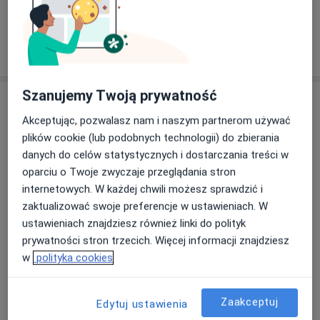
W jaki sposób ustalane są ceny?
Szanujemy Twoją prywatność
Adresy (3)
Akceptując, pozwalasz nam i naszym partnerom używać
Adres 1
Adres 2
Adres 3
plików cookie (lub podobnych technologii) do zbierania
danych do celów statystycznych i dostarczania treści w
oparciu o Twoje zwyczaje przeglądania stron
internetowych. W każdej chwili możesz sprawdzić i
Poradnia Reumatologiczna Miedziowego
zaktualizować swoje preferencje w ustawieniach. W
Centrum Zdrowia w Lubinie
ustawieniach znajdziesz również linki do polityk
ul. Skłodowskiej-Curie 60,
59-300
Lubin
prywatności stron trzecich. Więcej informacji znajdziesz
w
polityka cookies
Powiększ mapę
otwiera się w nowej karcie
Zaakceptuj
Edytuj ustawienia
Dostępność
W tym gabinecie nie można umawiać wizyt przez