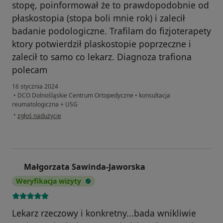
stopę, poinformował że to prawdopodobnie od
płaskostopia (stopa boli mnie rok) i zalecił
badanie podologiczne. Trafilam do fizjoterapety
ktory potwierdził plaskostopie poprzeczne i
zalecił to samo co lekarz. Diagnoza trafiona
polecam
16 stycznia 2024
•
DCO Dolnośląskie Centrum Ortopedyczne
•
konsultacja
reumatologiczna + USG
w opinii użytkownika Pacjent
•
zgłoś nadużycie
Małgorzata Sawinda-Jaworska
M
Weryfikacja wizyty
Lekarz rzeczowy i konkretny...bada wnikliwie