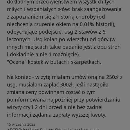
dokładnym przeciwieństwem wszystkich tych
miłych i wspaniałych słów: brak zaangażowania
z zapoznaniem się z historią choroby (od
niechcenia rzucenie okiem na 0,01% historii),
odpychające podejście, usg 2 stawów z 6
leczonych. Usg kolan po wierzchu od góry (w
innych miejscach takie badanie jest z obu stron
i dokładnie a nie 1 maźnięcie).
"Ocena" kostek w butach i skarpetkach.
Na koniec - wizytę miałam umówioną na 250zł z
usg, musiałam zapłać 300zł. Jeśli nastąpiła
zmiana ceny powinnam zostać o tym
poinformowana najpóźniej przy potwierdzaniu
wizyty czyli 2 dni przed a nie bez żadnej
informacji żądania zapłaty wyższej kwoty.
15 września 2023
•
DCO Dolnośląskie Centrum Ortopedyczne
•
konsultacja