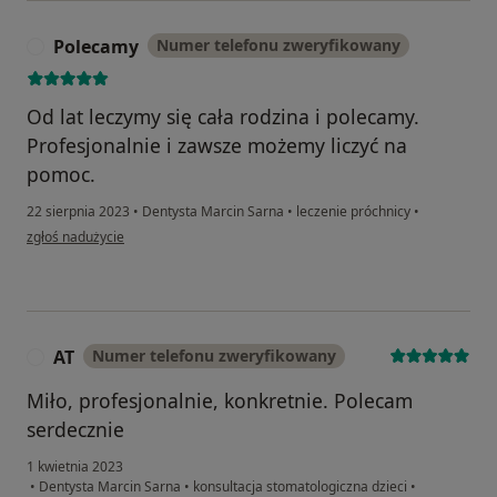
Polecamy
Numer telefonu zweryfikowany
P
Od lat leczymy się cała rodzina i polecamy.
Profesjonalnie i zawsze możemy liczyć na
pomoc.
22 sierpnia 2023
•
Dentysta Marcin Sarna
•
leczenie próchnicy
•
w opinii użytkownika Polecamy
zgłoś nadużycie
AT
Numer telefonu zweryfikowany
A
Miło, profesjonalnie, konkretnie. Polecam
serdecznie
1 kwietnia 2023
•
Dentysta Marcin Sarna
•
konsultacja stomatologiczna dzieci
•