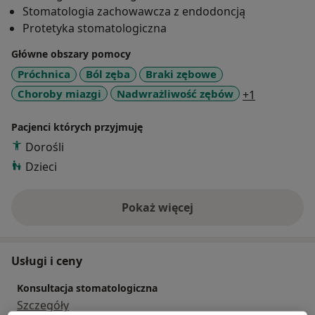
Stomatologia zachowawcza z endodoncją
Protetyka stomatologiczna
Główne obszary pomocy
Próchnica
Ból zęba
Braki zębowe
a11y_sr_mo
Choroby miazgi
Nadwrażliwość zębów
+1
Pacjenci których przyjmuję
Dorośli
Dzieci
Pokaż więcej
o doświadczeniu
Usługi i ceny
Konsultacja stomatologiczna
Szczegóły