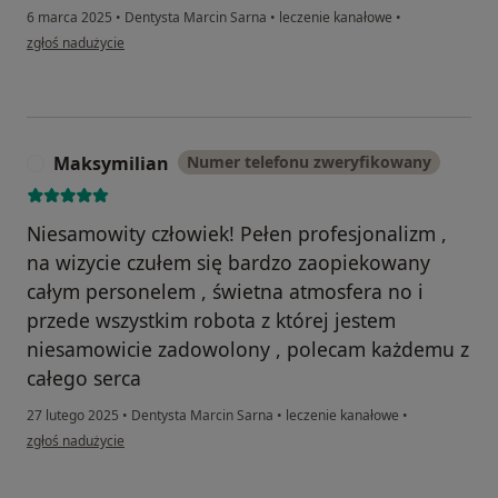
6 marca 2025
•
Dentysta Marcin Sarna
•
leczenie kanałowe
•
w opinii użytkownika Paulina
zgłoś nadużycie
Maksymilian
Numer telefonu zweryfikowany
M
Niesamowity człowiek! Pełen profesjonalizm ,
na wizycie czułem się bardzo zaopiekowany
całym personelem , świetna atmosfera no i
przede wszystkim robota z której jestem
niesamowicie zadowolony , polecam każdemu z
całego serca
27 lutego 2025
•
Dentysta Marcin Sarna
•
leczenie kanałowe
•
w opinii użytkownika Maksymilian
zgłoś nadużycie