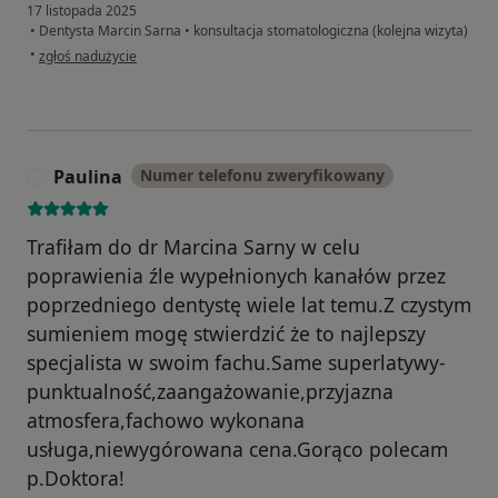
17 listopada 2025
•
Dentysta Marcin Sarna
•
konsultacja stomatologiczna (kolejna wizyta)
w opinii użytkownika Katarzyna
•
zgłoś nadużycie
Paulina
Numer telefonu zweryfikowany
P
Trafiłam do dr Marcina Sarny w celu
poprawienia źle wypełnionych kanałów przez
poprzedniego dentystę wiele lat temu.Z czystym
sumieniem mogę stwierdzić że to najlepszy
specjalista w swoim fachu.Same superlatywy-
punktualność,zaangażowanie,przyjazna
atmosfera,fachowo wykonana
usługa,niewygórowana cena.Gorąco polecam
p.Doktora!