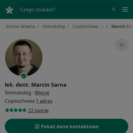
Me
Czego szukasz?
Strona Główna
Stomatolog
Częstochowa
Marcin Sa
Zmień miasto
lek. dent.
Marcin Sarna
O specjalizacjach
Stomatolog
·
Więcej
Częstochowa
1 adres
22 opinie
Pokaż dane kontaktowe