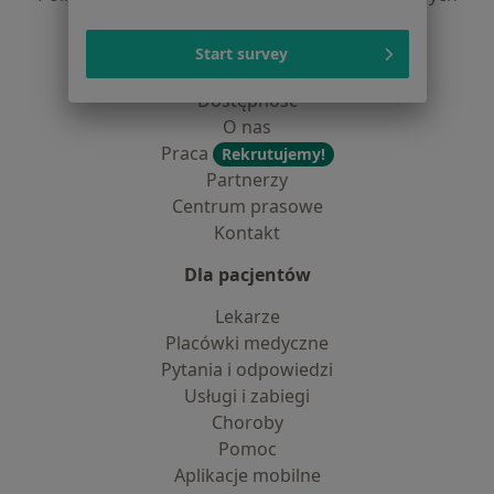
dane pozyskaliśmy samodzielnie
Polityka cookies
Start survey
Jak działają wyniki wyszukiwania
Dostępność
O nas
Praca
Rekrutujemy!
Partnerzy
Centrum prasowe
Kontakt
Dla pacjentów
Lekarze
Placówki medyczne
Pytania i odpowiedzi
Usługi i zabiegi
Choroby
Pomoc
Aplikacje mobilne