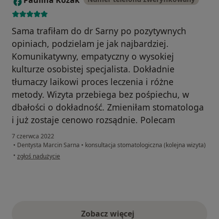
Sama trafiłam do dr Sarny po pozytywnych
opiniach, podzielam je jak najbardziej.
Komunikatywny, empatyczny o wysokiej
kulturze osobistej specjalista. Dokładnie
tłumaczy laikowi proces leczenia i różne
metody. Wizyta przebiega bez pośpiechu, w
dbałości o dokładność. Zmieniłam stomatologa
i już zostaje cenowo rozsądnie. Polecam
7 czerwca 2022
•
Dentysta Marcin Sarna
•
konsultacja stomatologiczna (kolejna wizyta)
w opinii użytkownika Paulina Kozak
•
zgłoś nadużycie
Zobacz więcej
opinie powyżej