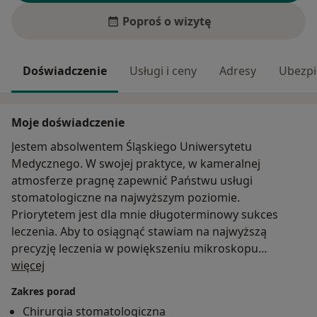
Poproś o wizytę
Doświadczenie
Usługi i ceny
Adresy
Ubezpi
Moje doświadczenie
Jestem absolwentem Śląskiego Uniwersytetu
Medycznego. W swojej praktyce, w kameralnej
atmosferze pragnę zapewnić Państwu usługi
stomatologiczne na najwyższym poziomie.
Priorytetem jest dla mnie długoterminowy sukces
leczenia. Aby to osiągnąć stawiam na najwyższą
precyzję leczenia w powiększeniu mikroskopu
O mnie
stomatologicznego. Przyjdź, przekonaj się sam!
więcej
Zadbam o Twój uśmiech :)
Zakres porad
Chirurgia stomatologiczna