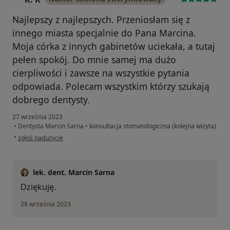
Najlepszy z najlepszych. Przeniosłam się z
innego miasta specjalnie do Pana Marcina.
Moja córka z innych gabinetów uciekała, a tutaj
pełen spokój. Do mnie samej ma dużo
cierpliwości i zawsze na wszystkie pytania
odpowiada. Polecam wszystkim którzy szukają
dobrego dentysty.
27 września 2023
•
Dentysta Marcin Sarna
•
konsultacja stomatologiczna (kolejna wizyta)
w opinii użytkownika K. K
•
zgłoś nadużycie
lek. dent. Marcin Sarna
Dziękuję.
28 września 2023