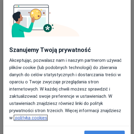
Konsultacja stomatologiczna (kolejna wizyta)
Szczegóły
Konsultacja stomatologiczna (pierwsza wizyta)
Szczegóły
Szanujemy Twoją prywatność
Konsultacja stomatologiczna dzieci
Akceptując, pozwalasz nam i naszym partnerom używać
Szczegóły
plików cookie (lub podobnych technologii) do zbierania
danych do celów statystycznych i dostarczania treści w
Badania diagnostyczne
oparciu o Twoje zwyczaje przeglądania stron
Szczegóły
internetowych. W każdej chwili możesz sprawdzić i
zaktualizować swoje preferencje w ustawieniach. W
+ 2 usługi
ustawieniach znajdziesz również linki do polityk
prywatności stron trzecich. Więcej informacji znajdziesz
w
polityka cookies
W jaki sposób ustalane są ceny?