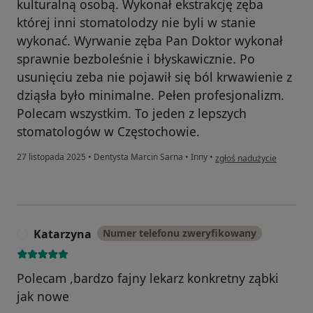
kulturalną osobą. Wykonał ekstrakcję zęba
której inni stomatolodzy nie byli w stanie
wykonać. Wyrwanie zęba Pan Doktor wykonał
sprawnie bezboleśnie i błyskawicznie. Po
usunięciu zeba nie pojawił się ból krwawienie z
dziąsła było minimalne. Pełen profesjonalizm.
Polecam wszystkim. To jeden z lepszych
stomatologów w Częstochowie.
w opinii użytkownika Mar
27 listopada 2025
•
Dentysta Marcin Sarna
•
Inny
•
zgłoś nadużycie
Katarzyna
Numer telefonu zweryfikowany
K
Polecam ,bardzo fajny lekarz konkretny ząbki
jak nowe