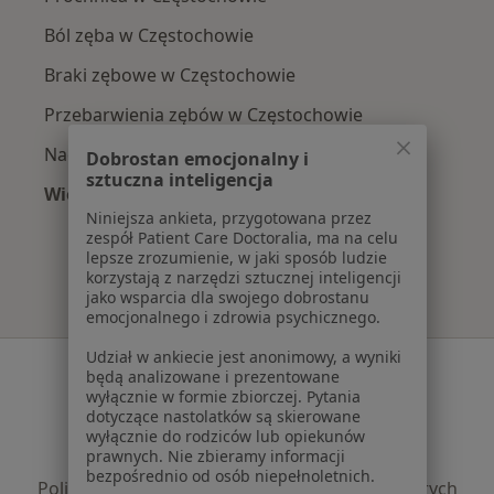
Ból zęba w Częstochowie
Braki zębowe w Częstochowie
Przebarwienia zębów w Częstochowie
Nadwrażliwość zębów w Częstochowie
Dobrostan emocjonalny i
sztuczna inteligencja
Więcej (15)
Niniejsza ankieta, przygotowana przez
Więcej w kategorii: Najczęście leczone chorob
zespół Patient Care Doctoralia, ma na celu
lepsze zrozumienie, w jaki sposób ludzie
korzystają z narzędzi sztucznej inteligencji
jako wsparcia dla swojego dobrostanu
emocjonalnego i zdrowia psychicznego.
Udział w ankiecie jest anonimowy, a wyniki
Serwis
będą analizowane i prezentowane
wyłącznie w formie zbiorczej. Pytania
Regulamin
dotyczące nastolatków są skierowane
Polityka prywatności pacjentów
wyłącznie do rodziców lub opiekunów
prawnych. Nie zbieramy informacji
Polityka prywatności profesjonalistów
bezpośrednio od osób niepełnoletnich.
Polityka prywatności dla profesjonalistów, których