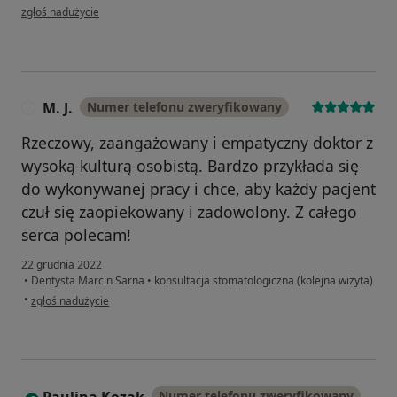
w opinii użytkownika AT
zgłoś nadużycie
M. J.
Numer telefonu zweryfikowany
M
Rzeczowy, zaangażowany i empatyczny doktor z
wysoką kulturą osobistą. Bardzo przykłada się
do wykonywanej pracy i chce, aby każdy pacjent
czuł się zaopiekowany i zadowolony. Z całego
serca polecam!
22 grudnia 2022
•
Dentysta Marcin Sarna
•
konsultacja stomatologiczna (kolejna wizyta)
w opinii użytkownika M. J.
•
zgłoś nadużycie
Paulina Kozak
Numer telefonu zweryfikowany
P