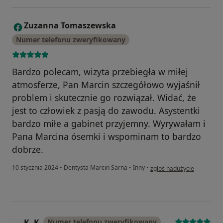
Zuzanna Tomaszewska
Z
Numer telefonu zweryfikowany
Bardzo polecam, wizyta przebiegła w miłej
atmosferze, Pan Marcin szczegółowo wyjaśnił
problem i skutecznie go rozwiązał. Widać, że
jest to człowiek z pasją do zawodu. Asystentki
bardzo miłe a gabinet przyjemny. Wyrywałam i
Pana Marcina ósemki i wspominam to bardzo
dobrze.
w opinii użytkownika Zuz
10 stycznia 2024
•
Dentysta Marcin Sarna
•
Inny
•
zgłoś nadużycie
K. K
Numer telefonu zweryfikowany
K