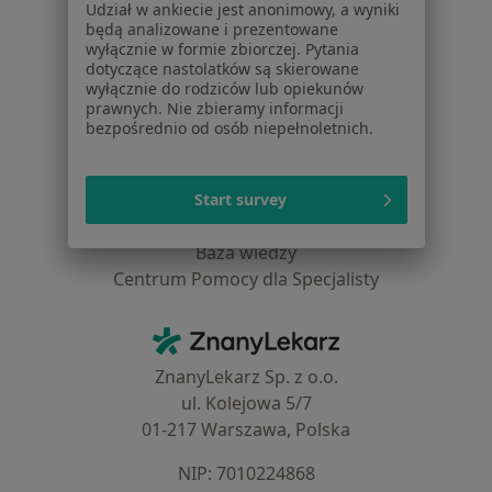
Udział w ankiecie jest anonimowy, a wyniki
Pomoc
będą analizowane i prezentowane
Aplikacje mobilne
wyłącznie w formie zbiorczej. Pytania
Blog dla pacjentów
dotyczące nastolatków są skierowane
wyłącznie do rodziców lub opiekunów
Dla profesjonalistów
prawnych. Nie zbieramy informacji
bezpośrednio od osób niepełnoletnich.
Cennik
Dla lekarzy
Dla placówek medycznych
Start survey
Noa Notes
nowość
Baza wiedzy
Centrum Pomocy dla Specjalisty
Kontakt
ZnanyLekarz - Strona główna
ZnanyLekarz Sp. z o.o.
ul. Kolejowa 5/7
01-217 Warszawa, Polska
NIP: ⁠7010224868