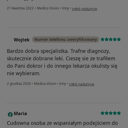
w opinii użytkownika Andrzej
21 kwietnia 2022
•
Medica Vision
•
Inny
•
zgłoś nadużycie
Wojtek
Numer telefonu zweryfikowany
W
Bardzo dobra specjalistka. Trafne diagnozy,
skutecznie dobrane leki. Cieszę sie ze trafiłem
do Pani dokror i do innego lekarza okulisty się
nie wybieram.
w opinii użytkownika Wojtek
2 grudnia 2020
•
Medica Vision
•
Inny
•
zgłoś nadużycie
Maria
M
Cudowna osoba ze wspaniałym podejściem do