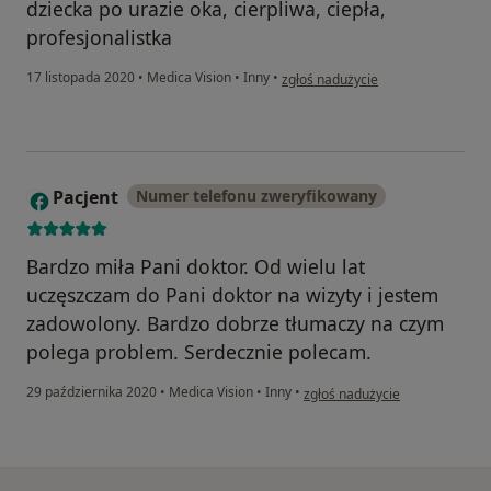
dziecka po urazie oka, cierpliwa, ciepła,
profesjonalistka
w opinii użytkownika Maria
17 listopada 2020
•
Medica Vision
•
Inny
•
zgłoś nadużycie
Pacjent
Numer telefonu zweryfikowany
P
Bardzo miła Pani doktor. Od wielu lat
uczęszczam do Pani doktor na wizyty i jestem
zadowolony. Bardzo dobrze tłumaczy na czym
polega problem. Serdecznie polecam.
w opinii użytkownika Pacjent
29 października 2020
•
Medica Vision
•
Inny
•
zgłoś nadużycie