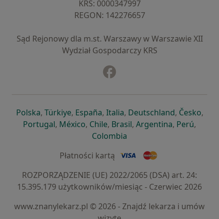
KRS: ⁠0000347997
REGON: ⁠142276657
Sąd Rejonowy dla m.st. Warszawy w Warszawie XII
Wydział Gospodarczy KRS
Facebook
otwiera się w nowej karcie
otwiera się w nowej karcie
otwiera się w nowej karcie
otwiera się w nowej karcie
otwiera się w nowej karci
otwiera się
otwi
Polska
,
Türkiye
,
España
,
Italia
,
Deutschland
,
Česko
,
otwiera się w nowej karcie
otwiera się w nowej karcie
otwiera się w nowej karcie
otwiera się w nowej kar
otwiera się 
otwier
Portugal
,
México
,
Chile
,
Brasil
,
Argentina
,
Perú
,
otwiera się w nowej karc
Colombia
Płatności kartą
ROZPORZĄDZENIE (UE) 2022/2065 (DSA) art. 24:
15.395.179 użytkowników/miesiąc - Czerwiec 2026
www.znanylekarz.pl © 2026 - Znajdź lekarza i umów
wizytę