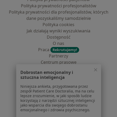
Polityka prywatności profesjonalistów
Polityka prywatności dla profesjonalistów, których
dane pozyskaliśmy samodzielnie
Polityka cookies
Jak działają wyniki wyszukiwania
Dostępność
O nas
Praca
Rekrutujemy!
Partnerzy
Centrum prasowe
Kontakt
Dobrostan emocjonalny i
sztuczna inteligencja
Dla pacjentów
Niniejsza ankieta, przygotowana przez
Lekarze
zespół Patient Care Doctoralia, ma na celu
Placówki medyczne
lepsze zrozumienie, w jaki sposób ludzie
korzystają z narzędzi sztucznej inteligencji
Pytania i odpowiedzi
jako wsparcia dla swojego dobrostanu
Usługi i zabiegi
emocjonalnego i zdrowia psychicznego.
Choroby