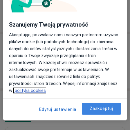
Dzieci (Tylko pod niektórymi adresami)
Pokaż więcej
o doświadczeniu
Szanujemy Twoją prywatność
Akceptując, pozwalasz nam i naszym partnerom używać
plików cookie (lub podobnych technologii) do zbierania
Usługi i ceny
danych do celów statystycznych i dostarczania treści w
Brak informacji o usługach i cenach
oparciu o Twoje zwyczaje przeglądania stron
Ten lekarz nie dodał jeszcze informacji o usługach i
internetowych. W każdej chwili możesz sprawdzić i
cenach.
zaktualizować swoje preferencje w ustawieniach. W
ustawieniach znajdziesz również linki do polityk
prywatności stron trzecich. Więcej informacji znajdziesz
w
polityka cookies
Adresy (2)
Zaakceptuj
Edytuj ustawienia
Adres 1
Adres 2