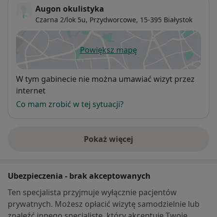
Augon okulistyka
Czarna 2/lok 5u,
Przydworcowe
, 15-395
Białystok
Powiększ mapę
otwiera się w nowej karcie
Dostępność
W tym gabinecie nie można umawiać wizyt przez
internet
Co mam zrobić w tej sytuacji?
Pokaż więcej
o adresie
Ubezpieczenia - brak akceptowanych
Ten specjalista przyjmuje wyłącznie pacjentów
prywatnych. Możesz opłacić wizytę samodzielnie lub
znaleźć innego specjalistę, który akceptuje Twoje