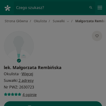
Me
Czego szukasz?
Strona Główna
Okulista
Suwałki
Małgorzata Rembi
Zmień miasto
lek.
Małgorzata Rembińska
O specjalizacjach
Okulista
·
Więcej
Suwałki
2 adresy
Nr PWZ: 2630723
4 opinie