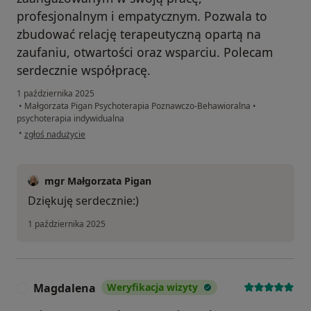
profesjonalnym i empatycznym. Pozwala to
zbudować relację terapeutyczną opartą na
zaufaniu, otwartości oraz wsparciu. Polecam
serdecznie współpracę.
1 października 2025
•
Małgorzata Pigan Psychoterapia Poznawczo-Behawioralna
•
psychoterapia indywidualna
w opinii użytkownika Monika
•
zgłoś nadużycie
mgr Małgorzata Pigan
Dziękuję serdecznie:)
1 października 2025
Magdalena
Weryfikacja wizyty
M