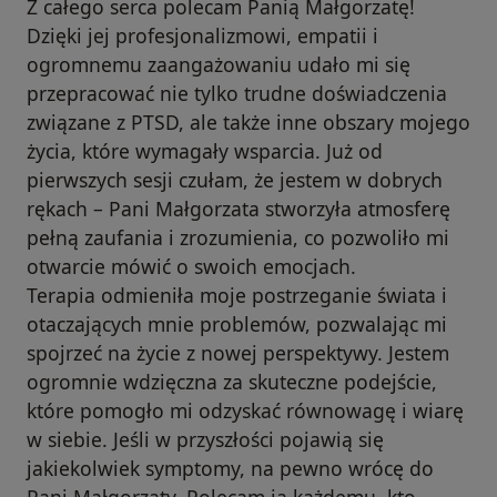
Z całego serca polecam Panią Małgorzatę!
Dzięki jej profesjonalizmowi, empatii i
ogromnemu zaangażowaniu udało mi się
przepracować nie tylko trudne doświadczenia
związane z PTSD, ale także inne obszary mojego
życia, które wymagały wsparcia. Już od
pierwszych sesji czułam, że jestem w dobrych
rękach – Pani Małgorzata stworzyła atmosferę
pełną zaufania i zrozumienia, co pozwoliło mi
otwarcie mówić o swoich emocjach.
Terapia odmieniła moje postrzeganie świata i
otaczających mnie problemów, pozwalając mi
spojrzeć na życie z nowej perspektywy. Jestem
ogromnie wdzięczna za skuteczne podejście,
które pomogło mi odzyskać równowagę i wiarę
w siebie. Jeśli w przyszłości pojawią się
jakiekolwiek symptomy, na pewno wrócę do
Pani Małgorzaty. Polecam ją każdemu, kto