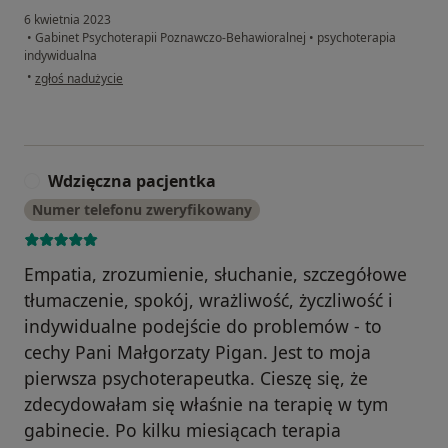
6 kwietnia 2023
•
Gabinet Psychoterapii Poznawczo-Behawioralnej
•
psychoterapia
indywidualna
w opinii użytkownika M. Kasperska
•
zgłoś nadużycie
Wdzięczna pacjentka
W
Numer telefonu zweryfikowany
Empatia, zrozumienie, słuchanie, szczegółowe
tłumaczenie, spokój, wrażliwość, życzliwość i
indywidualne podejście do problemów - to
cechy Pani Małgorzaty Pigan. Jest to moja
pierwsza psychoterapeutka. Cieszę się, że
zdecydowałam się właśnie na terapię w tym
gabinecie. Po kilku miesiącach terapia