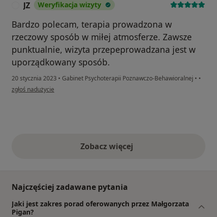
JZ
Weryfikacja wizyty
J
Bardzo polecam, terapia prowadzona w
rzeczowy sposób w miłej atmosferze. Zawsze
punktualnie, wizyta przepeprowadzana jest w
uporządkowany sposób.
20 stycznia 2023
•
Gabinet Psychoterapii Poznawczo-Behawioralnej
•
•
w opinii użytkownika JZ
zgłoś nadużycie
Zobacz więcej
opinie powyżej
Najczęściej zadawane pytania
Jaki jest zakres porad oferowanych przez Małgorzata
Pigan?