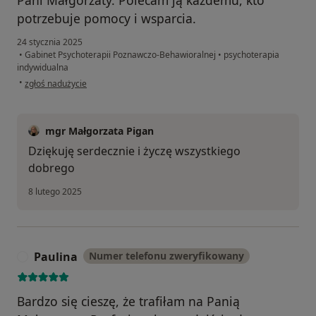
potrzebuje pomocy i wsparcia.
24 stycznia 2025
•
Gabinet Psychoterapii Poznawczo-Behawioralnej
•
psychoterapia
indywidualna
w opinii użytkownika Magdalena
•
zgłoś nadużycie
mgr Małgorzata Pigan
Dziękuję serdecznie i życzę wszystkiego
dobrego
8 lutego 2025
Paulina
Numer telefonu zweryfikowany
P
Bardzo się cieszę, że trafiłam na Panią