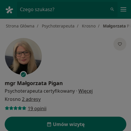
Me
Czego szukasz?
Strona Główna
Psychoterapeuta
Krosno
Małgorzata P
mgr
Małgorzata Pigan
O specjalizacjach
Psychoterapeuta certyfikowany
·
Więcej
Krosno
2 adresy
19 opinii
Umów wizytę