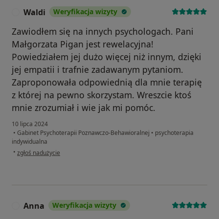
Waldi
Weryfikacja wizyty
W
Zawiodłem się na innych psychologach. Pani
Małgorzata Pigan jest rewelacyjna!
Powiedziałem jej dużo więcej niż innym, dzięki
jej empatii i trafnie zadawanym pytaniom.
Zaproponowała odpowiednią dla mnie terapię
z której na pewno skorzystam. Wreszcie ktoś
mnie zrozumiał i wie jak mi pomóc.
10 lipca 2024
•
Gabinet Psychoterapii Poznawczo-Behawioralnej
•
psychoterapia
indywidualna
w opinii użytkownika Waldi
•
zgłoś nadużycie
Anna
Weryfikacja wizyty
A