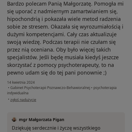
Bardzo polecam Panią Małgorzatę. Pomogła mi
się uporać z nadmiernym zamartwianiem się,
hipochondrią i pokazała wiele metod radzenia
sobie ze stresem. Okazała się wyrozumiałością i
dużymi kompetencjami. Cały czas aktualizuje
swoją wiedzę. Podczas terapii nie czułam się
przez nią oceniana. Oby było więcej takich
specjalistów. Jeśli będę musiała kiedyś jeszcze
skorzystać z pomocy psychoterapeuty, to na
pewno udam się do tej pani ponownie ;)
14 kwietnia 2024
•
Gabinet Psychoterapii Poznawczo-Behawioralnej
•
psychoterapia
indywidualna
w opinii użytkownika Anna
•
zgłoś nadużycie
mgr Małgorzata Pigan
Dziękuję serdecznie i życzę wszystkiego