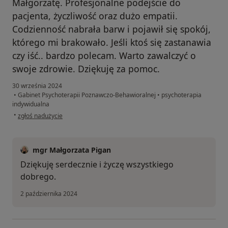
Małgorzatę. Profesjonalne podejście do
pacjenta, życzliwość oraz dużo empatii.
Codzienność nabrała barw i pojawił się spokój,
którego mi brakowało. Jeśli ktoś się zastanawia
czy iść.. bardzo polecam. Warto zawalczyć o
swoje zdrowie. Dziękuję za pomoc.
30 września 2024
•
Gabinet Psychoterapii Poznawczo-Behawioralnej
•
psychoterapia
indywidualna
w opinii użytkownika Paulina
•
zgłoś nadużycie
mgr Małgorzata Pigan
Dziękuję serdecznie i życzę wszystkiego
dobrego.
2 października 2024