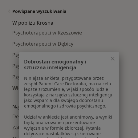
Powiązane wyszukiwania
W pobliżu Krosna
Psychoterapeuci w Rzeszowie
Psychoterapeuci w Dębicy
Psychoterapeuci w Jasle
Dobrostan emocjonalny i
Psychoterapeuci w Gorlicach
sztuczna inteligencja
Psychoterapeuci w Brzozowie
Niniejsza ankieta, przygotowana przez
zespół Patient Care Doctoralia, ma na celu
Więcej (8)
lepsze zrozumienie, w jaki sposób ludzie
korzystają z narzędzi sztucznej inteligencji
Więcej w kategorii: W pobliżu Krosna
jako wsparcia dla swojego dobrostanu
emocjonalnego i zdrowia psychicznego.
Najczęście leczone choroby
Depresja w Krosnie
Udział w ankiecie jest anonimowy, a wyniki
będą analizowane i prezentowane
Zaburzenia lękowe w Krosnie
wyłącznie w formie zbiorczej. Pytania
dotyczące nastolatków są skierowane