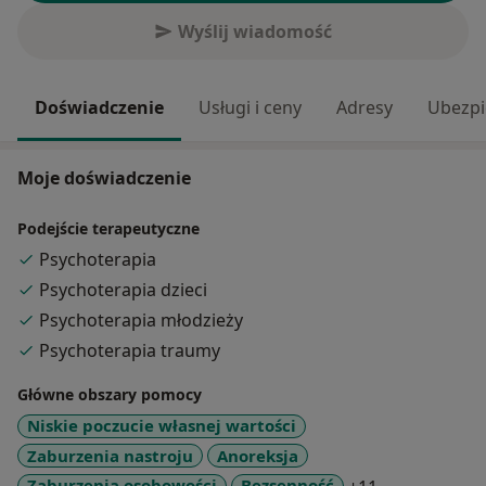
Wyślij wiadomość
Doświadczenie
Usługi i ceny
Adresy
Ubezpi
Moje doświadczenie
Podejście terapeutyczne
Psychoterapia
Psychoterapia dzieci
Psychoterapia młodzieży
Psychoterapia traumy
Główne obszary pomocy
Niskie poczucie własnej wartości
Zaburzenia nastroju
Anoreksja
a11y_sr_mor
Zaburzenia osobowości
Bezsenność