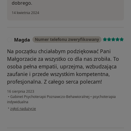
dobrego.
14 kwietnia 2024
Magda
Numer telefonu zweryfikowany
M
Na początku chciałabym podziękować Pani
Małgorzacie za wszystko co dla nas zrobiła. To
osoba pełna empatii, uprzejma, wzbudzająca
zaufanie i przede wszystkim kompetentna,
profesjonalna. Z całego serca polecam!
16 sierpnia 2023
•
Gabinet Psychoterapii Poznawczo-Behawioralnej
•
psychoterapia
indywidualna
w opinii użytkownika Magda
•
zgłoś nadużycie