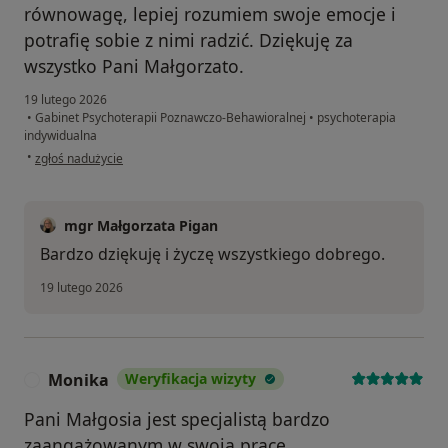
równowagę, lepiej rozumiem swoje emocje i
potrafię sobie z nimi radzić. Dziękuję za
wszystko Pani Małgorzato.
19 lutego 2026
•
Gabinet Psychoterapii Poznawczo-Behawioralnej
•
psychoterapia
indywidualna
w opinii użytkownika Tomasz Ż.
•
zgłoś nadużycie
mgr Małgorzata Pigan
Bardzo dziękuję i życzę wszystkiego dobrego.
19 lutego 2026
Monika
Weryfikacja wizyty
M
Pani Małgosia jest specjalistą bardzo
zaangażowanym w swoją pracę,