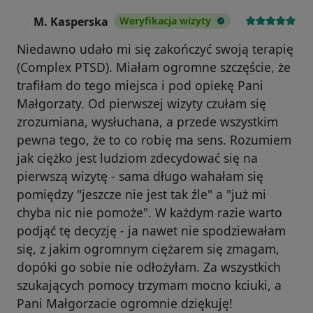
M. Kasperska
Weryfikacja wizyty
M
Niedawno udało mi się zakończyć swoją terapię
(Complex PTSD). Miałam ogromne szczęście, że
trafiłam do tego miejsca i pod opiekę Pani
Małgorzaty. Od pierwszej wizyty czułam się
zrozumiana, wysłuchana, a przede wszystkim
pewna tego, że to co robię ma sens. Rozumiem
jak ciężko jest ludziom zdecydować się na
pierwszą wizytę - sama długo wahałam się
pomiędzy "jeszcze nie jest tak źle" a "już mi
chyba nic nie pomoże". W każdym razie warto
podjąć tę decyzję - ja nawet nie spodziewałam
się, z jakim ogromnym ciężarem się zmagam,
dopóki go sobie nie odłożyłam. Za wszystkich
szukających pomocy trzymam mocno kciuki, a
Pani Małgorzacie ogromnie dziękuję!