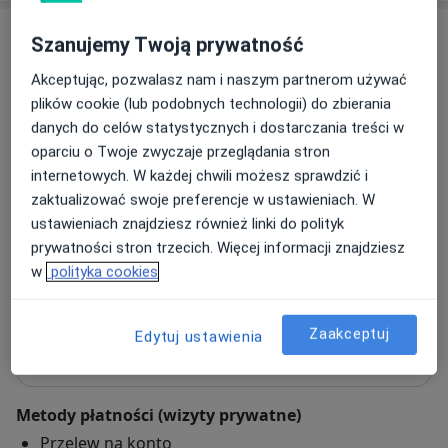
Adresy (3)
Szanujemy Twoją prywatność
Akceptując, pozwalasz nam i naszym partnerom używać
Adres 1
Online
Adres 2
plików cookie (lub podobnych technologii) do zbierania
danych do celów statystycznych i dostarczania treści w
oparciu o Twoje zwyczaje przeglądania stron
Gabinet Psychoterapii Poznawczo-
internetowych. W każdej chwili możesz sprawdzić i
Behawioralnej
zaktualizować swoje preferencje w ustawieniach. W
Podkarpacka 5A,
38-400
Krosno
ustawieniach znajdziesz również linki do polityk
prywatności stron trzecich. Więcej informacji znajdziesz
Powiększ mapę
w
polityka cookies
otwiera się w nowej karcie
Dostępność
Zaakceptuj
Edytuj ustawienia
Pokaż kalendarz
Metody płatności (wizyty prywatne)
Przelew na konto