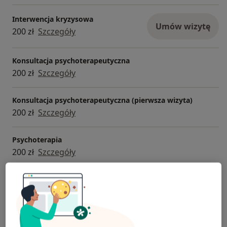
Interwencja kryzysowa
Umów wizytę
200 zł
Szczegóły
Konsultacja psychoterapeutyczna
200 zł
Szczegóły
Konsultacja psychoterapeutyczna (pierwsza wizyta)
200 zł
Szczegóły
Psychoterapia
200 zł
Szczegóły
+ 1 usługa
W jaki sposób ustalane są ceny?