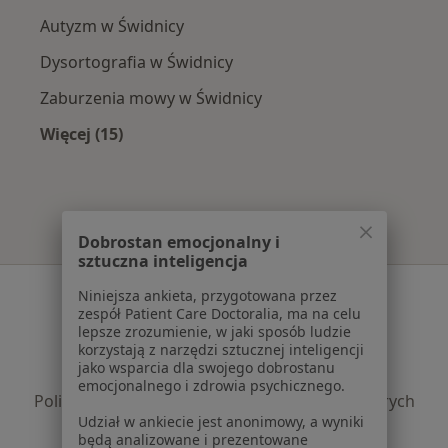
Autyzm w Świdnicy
Dysortografia w Świdnicy
Zaburzenia mowy w Świdnicy
Więcej (15)
Więcej w kategorii: Najczęście leczone chorob
Dobrostan emocjonalny i
sztuczna inteligencja
Serwis
Niniejsza ankieta, przygotowana przez
zespół Patient Care Doctoralia, ma na celu
Regulamin
lepsze zrozumienie, w jaki sposób ludzie
korzystają z narzędzi sztucznej inteligencji
Polityka prywatności pacjentów
jako wsparcia dla swojego dobrostanu
Polityka prywatności profesjonalistów
emocjonalnego i zdrowia psychicznego.
Polityka prywatności dla profesjonalistów, których
Udział w ankiecie jest anonimowy, a wyniki
dane pozyskaliśmy samodzielnie
będą analizowane i prezentowane