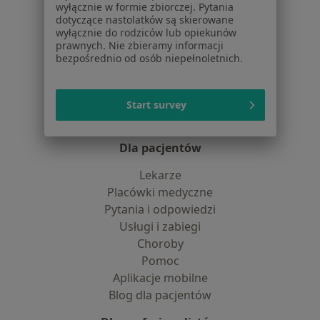
Polityka cookies
wyłącznie w formie zbiorczej. Pytania
Jak działają wyniki wyszukiwania
dotyczące nastolatków są skierowane
wyłącznie do rodziców lub opiekunów
Dostępność
prawnych. Nie zbieramy informacji
O nas
bezpośrednio od osób niepełnoletnich.
Praca
Rekrutujemy!
Partnerzy
Centrum prasowe
Start survey
Kontakt
Dla pacjentów
Lekarze
Placówki medyczne
Pytania i odpowiedzi
Usługi i zabiegi
Choroby
Pomoc
Aplikacje mobilne
Blog dla pacjentów