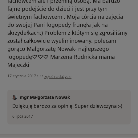
fachowcem ale i przemiłą osobą. Ma bardzo
fajne podejście do dzieci i jest przy tym
świetnym fachowcem . Moja córcia na zajęcia
do swojej Pani logopedy frunęła jak na
skrzydełkach:) Problem z któtym się zgłosiliśmy
został całkowicie wyeliminowany. polecam
gorąco Małgorzatę Nowak- najlepszego
logopedę♡♡♡ Marzena Rudnicka mama
Majeczki
w opinii użytkownika Pacjent
17 stycznia 2017
•
•
•
zgłoś nadużycie
mgr Małgorzata Nowak
Dziękuję bardzo za opinię. Super dziewczyna :-)
6 lipca 2017