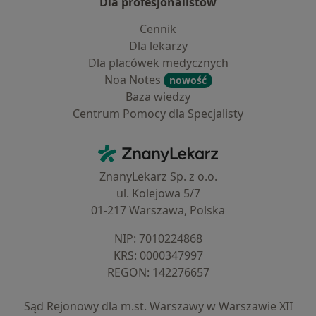
Dla profesjonalistów
Cennik
Dla lekarzy
Dla placówek medycznych
Noa Notes
nowość
Baza wiedzy
Centrum Pomocy dla Specjalisty
Kontakt
ZnanyLekarz - Strona główna
ZnanyLekarz Sp. z o.o.
ul. Kolejowa 5/7
01-217 Warszawa, Polska
NIP: ⁠7010224868
KRS: ⁠0000347997
REGON: ⁠142276657
Sąd Rejonowy dla m.st. Warszawy w Warszawie XII