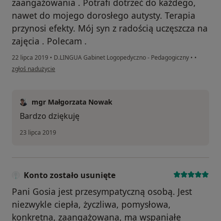
zaangażowania . Potrafi dotrzeć do każdego,
nawet do mojego dorosłego autysty. Terapia
przynosi efekty. Mój syn z radością uczęszcza na
zajęcia . Polecam .
22 lipca 2019
•
D.LINGUA Gabinet Logopedyczno - Pedagogiczny
•
•
w opinii użytkownika Konto zostało usunięte
zgłoś nadużycie
mgr Małgorzata Nowak
Bardzo dziękuję
23 lipca 2019
Konto zostało usunięte
Pani Gosia jest przesympatyczną osobą. Jest
niezwykle ciepła, życzliwa, pomysłowa,
konkretna, zaangażowana, ma wspaniałe