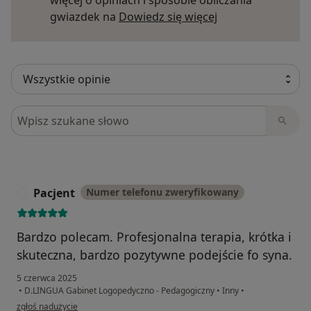
więcej o opiniach i sposobie obliczania
Dowiedz się więce
gwiazdek na
Dowiedz się więcej
Szukaj w opiniach
Pacjent
Numer telefonu zweryfikowany
P
Bardzo polecam. Profesjonalna terapia, krótka i
skuteczna, bardzo pozytywne podejście fo syna.
5 czerwca 2025
•
D.LINGUA Gabinet Logopedyczno - Pedagogiczny
•
Inny
•
w opinii użytkownika Pacjent
zgłoś nadużycie