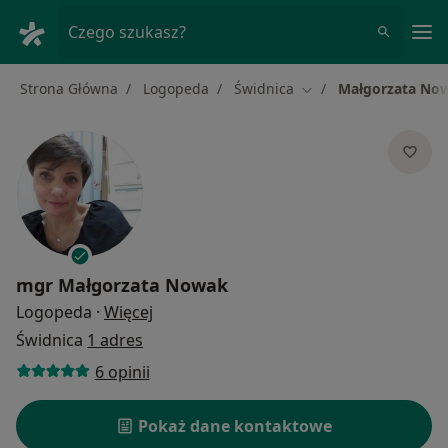
Me
Czego szukasz?
Strona Główna
Logopeda
Świdnica
Małgorzata No
Zmień miasto
mgr
Małgorzata Nowak
O specjalizacjach
Logopeda
·
Więcej
Świdnica
1 adres
6 opinii
Pokaż dane kontaktowe