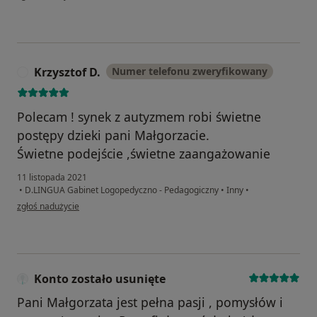
Krzysztof D.
Numer telefonu zweryfikowany
K
Polecam ! synek z autyzmem robi świetne
postępy dzieki pani Małgorzacie.
Świetne podejście ,świetne zaangażowanie
11 listopada 2021
•
D.LINGUA Gabinet Logopedyczno - Pedagogiczny
•
Inny
•
w opinii użytkownika Krzysztof D.
zgłoś nadużycie
Konto zostało usunięte
Pani Małgorzata jest pełna pasji , pomysłów i