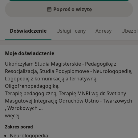
Poproś o wizytę
Doświadczenie
Usługi i ceny
Adresy
Ubezpi
Moje doświadczenie
Ukończyłam Studia Magisterskie - Pedagogikę z
Resocjalizacją, Studia Podyplomowe - Neurologopedię,
Logopedię z komunikacją alternatywną,
Oligofrenopedagogikę.
Terapię pedagogiczną, Terapię MNRI wg dr. Svetlany
Masgutovej Integrację Odruchów Ustno - Twarzowych
, Wzrokowych
O mnie
i Słuchowych, NeuroTaktylną, Dynamiczno- Posturalną,
więcej
KURS - Dyna Lingua MS - terapia dzieci i dorosłych z
Zakres porad
różnymi zaburzeniami rozwojowymi i nabytymi
Neurologopedia
(np.autystycznymi, chorobami genetycznymi), Terapię