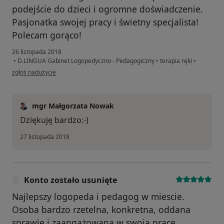
podejście do dzieci i ogromne doświadczenie.
Pasjonatka swojej pracy i świetny specjalista!
Polecam gorąco!
26 listopada 2018
•
D.LINGUA Gabinet Logopedyczno - Pedagogiczny
•
terapia ręki
•
w opinii użytkownika Konto zostało usunięte
zgłoś nadużycie
mgr Małgorzata Nowak
Dziękuję bardzo:-)
27 listopada 2018
Konto zostało usunięte
Najlepszy logopeda i pedagog w miescie.
Osoba bardzo rzetelna, konkretna, oddana
sprawie i zaangażowana w swoja pracę.