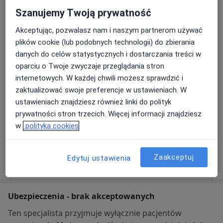
Szanujemy Twoją prywatność
D.LINGUA Gabinet Logopedyczno -
Pedagogiczny
Akceptując, pozwalasz nam i naszym partnerom używać
Bystrzycka 19A,
58-100
Świdnica
plików cookie (lub podobnych technologii) do zbierania
danych do celów statystycznych i dostarczania treści w
Powiększ mapę
oparciu o Twoje zwyczaje przeglądania stron
otwiera się w nowej karcie
internetowych. W każdej chwili możesz sprawdzić i
zaktualizować swoje preferencje w ustawieniach. W
Dostępność
W tym gabinecie nie można umawiać wizyt przez
ustawieniach znajdziesz również linki do polityk
internet
prywatności stron trzecich. Więcej informacji znajdziesz
Co mam zrobić w tej sytuacji?
w
polityka cookies
Zaakceptuj
Pokaż więcej
Edytuj ustawienia
o adresie
Ubezpieczenia - brak akceptowanych
Ten specjalista przyjmuje wyłącznie pacjentów