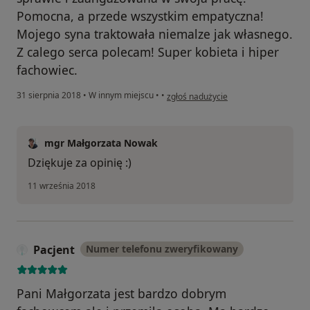
Pomocna, a przede wszystkim empatyczna!
Mojego syna traktowała niemalze jak własnego.
Z calego serca polecam! Super kobieta i hiper
fachowiec.
w opinii użytkownika Konto zostało u
31 sierpnia 2018
•
W innym miejscu
•
•
zgłoś nadużycie
mgr Małgorzata Nowak
Dziękuje za opinię :)
11 września 2018
Pacjent
Numer telefonu zweryfikowany
Pani Małgorzata jest bardzo dobrym