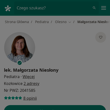
Me
Czego szukasz?
Strona Główna
Pediatra
Olesno
Małgorzata Niesło
Zmień miasto
lek.
Małgorzata Niesłony
O specjalizacjach
Pediatra
·
Więcej
Kozłowice
2 adresy
Nr PWZ: 2041585
8 opinii