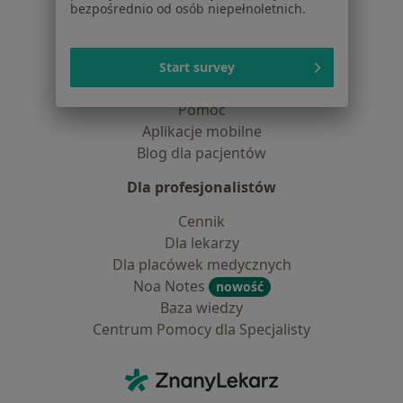
Lekarze
bezpośrednio od osób niepełnoletnich.
Placówki medyczne
Pytania i odpowiedzi
Usługi i zabiegi
Start survey
Choroby
Pomoc
Aplikacje mobilne
Blog dla pacjentów
Dla profesjonalistów
Cennik
Dla lekarzy
Dla placówek medycznych
Noa Notes
nowość
Baza wiedzy
Centrum Pomocy dla Specjalisty
Kontakt
ZnanyLekarz - Strona główna