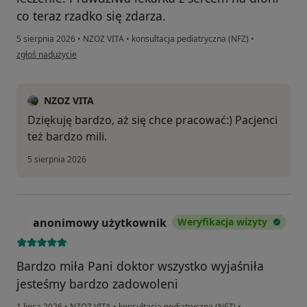
co teraz rzadko się zdarza.
5 sierpnia 2026
•
NZOZ VITA
•
konsultacja pediatryczna (NFZ)
•
w opinii użytkownika Katarzyna
zgłoś nadużycie
NZOZ VITA
Dziękuję bardzo, aż się chce pracować:) Pacjenci
też bardzo mili.
5 sierpnia 2026
anonimowy użytkownik
Weryfikacja wizyty
A
Bardzo miła Pani doktor wszystko wyjaśniła
jesteśmy bardzo zadowoleni
1 lipca 2026
•
NZOZ VITA
•
konsultacja pediatryczna (NFZ)
•