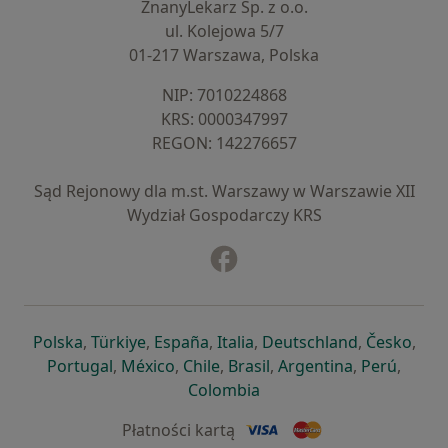
ZnanyLekarz Sp. z o.o.
ul. Kolejowa 5/7
01-217 Warszawa, Polska
NIP: ⁠7010224868
KRS: ⁠0000347997
REGON: ⁠142276657
Sąd Rejonowy dla m.st. Warszawy w Warszawie XII
Wydział Gospodarczy KRS
Facebook
otwiera się w nowej karcie
otwiera się w nowej karcie
otwiera się w nowej karcie
otwiera się w nowej karcie
otwiera się w nowej karci
otwiera się
otwi
Polska
,
Türkiye
,
España
,
Italia
,
Deutschland
,
Česko
,
otwiera się w nowej karcie
otwiera się w nowej karcie
otwiera się w nowej karcie
otwiera się w nowej kar
otwiera się 
otwier
Portugal
,
México
,
Chile
,
Brasil
,
Argentina
,
Perú
,
otwiera się w nowej karc
Colombia
Płatności kartą