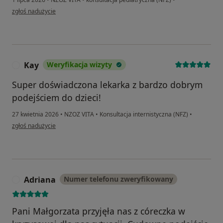
w opinii użytkownika anonimowy użytkownik
zgłoś nadużycie
Kay
Weryfikacja wizyty
K
Super doświadczona lekarka z bardzo dobrym
podejściem do dzieci!
27 kwietnia 2026
•
NZOZ VITA
•
Konsultacja internistyczna (NFZ)
•
w opinii użytkownika Kay
zgłoś nadużycie
Adriana
Numer telefonu zweryfikowany
A
Pani Małgorzata przyjęła nas z córeczka w