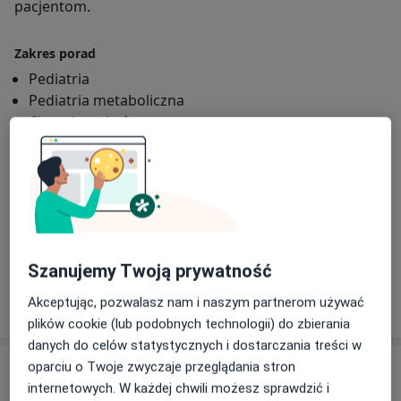
pacjentom.
Zakres porad
Pediatria
Pediatria metaboliczna
Choroby zakaźne
Główne obszary pomocy
a11y_s
Szczepienia
Infekcje
Otyłość
Zaparcia
+3
Rodzaje konsultacji
Stacjonarne
Zobacz lokalizacje (2)
Szanujemy Twoją prywatność
Pokaż więcej
Akceptując, pozwalasz nam i naszym partnerom używać
o doświadczeniu
plików cookie (lub podobnych technologii) do zbierania
danych do celów statystycznych i dostarczania treści w
Usługi i ceny
oparciu o Twoje zwyczaje przeglądania stron
internetowych. W każdej chwili możesz sprawdzić i