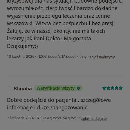
kryzysowej dla nas sytuacji. Cudowne podejście,
wyrozumiałość, cierpliwość i bardzo dokładne
wyjaśnienie przebiegu leczenia oraz cenne
wskazówki. Wizyta bez pośpiechu i bez presji.
Żałuję, że w naszej okolicy, nie ma takich
lekarzy jak Pani Doktor Małgorzata.
Dziękujemy:)
w opinii użytkownika Adr
18 kwietnia 2026
•
NZOZ &quot;VITA&quot;
•
Inny
•
zgłoś nadużycie
Klaudia
Weryfikacja wizyty
K
Dobre podejście do pacjenta , szczegółowe
informacje i duże zaangażowanie
w opinii użytkownika Klaudia
7 listopada 2024
•
NZOZ &quot;VITA&quot;
•
•
zgłoś nadużycie