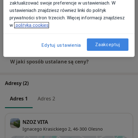
Konsultacja internistyczna (NFZ)
zaktualizować swoje preferencje w ustawieniach. W
Umów wizytę
Darmowa usługa
Szczegóły
ustawieniach znajdziesz również linki do polityk
prywatności stron trzecich. Więcej informacji znajdziesz
w
polityka cookies
Konsultacja pediatryczna (NFZ)
Umów wizytę
Darmowa usługa
Szczegóły
Zaakceptuj
Edytuj ustawienia
W jaki sposób ustalane są ceny?
Adresy (2)
Adres 1
Adres 2
NZOZ VITA
Ignacego Krasickiego 2,
46-300
Olesno