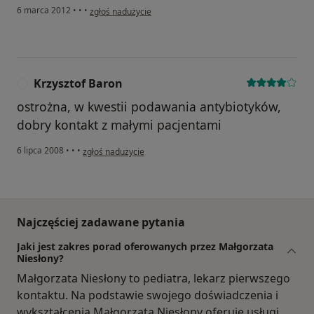
w opinii użytkownika Patrycja S.
6 marca 2012
•
•
•
zgłoś nadużycie
Krzysztof Baron
K
ostrożna, w kwestii podawania antybiotyków,
dobry kontakt z małymi pacjentami
w opinii użytkownika Krzysztof Baron
6 lipca 2008
•
•
•
zgłoś nadużycie
Najczęściej zadawane pytania
Jaki jest zakres porad oferowanych przez Małgorzata
Niesłony?
Małgorzata Niesłony to pediatra, lekarz pierwszego
kontaktu. Na podstawie swojego doświadczenia i
wykształcenia Małgorzata Niesłony oferuje usługi