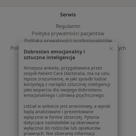
Serwis
Regulamin
Polityka prywatności pacjentów
Polityka prywatności profesjonalistów
Polityka prywatności dla profesjonalistów, których
Dobrostan emocjonalny i
dane pozyskaliśmy samodzielnie
sztuczna inteligencja
Polityka cookies
Niniejsza ankieta, przygotowana przez
Jak działają wyniki wyszukiwania
zespół Patient Care Doctoralia, ma na celu
Dostępność
lepsze zrozumienie, w jaki sposób ludzie
O nas
korzystają z narzędzi sztucznej inteligencji
jako wsparcia dla swojego dobrostanu
Praca
Rekrutujemy!
emocjonalnego i zdrowia psychicznego.
Partnerzy
Centrum prasowe
Udział w ankiecie jest anonimowy, a wyniki
będą analizowane i prezentowane
Kontakt
wyłącznie w formie zbiorczej. Pytania
dotyczące nastolatków są skierowane
Dla pacjentów
wyłącznie do rodziców lub opiekunów
prawnych. Nie zbieramy informacji