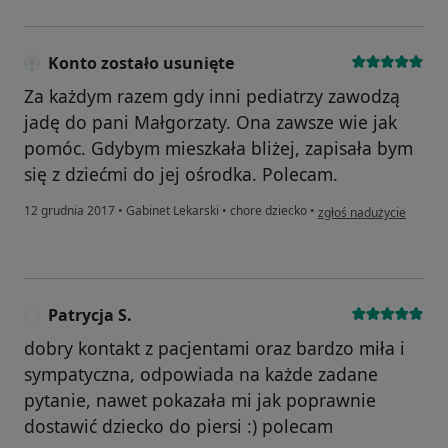
Konto zostało usunięte
Za każdym razem gdy inni pediatrzy zawodzą
jadę do pani Małgorzaty. Ona zawsze wie jak
pomóc. Gdybym mieszkała bliżej, zapisała bym
się z dziećmi do jej ośrodka. Polecam.
w opinii użytkownika Ko
12 grudnia 2017
•
Gabinet Lekarski
•
chore dziecko
•
zgłoś nadużycie
Patrycja S.
P
dobry kontakt z pacjentami oraz bardzo miła i
sympatyczna, odpowiada na każde zadane
pytanie, nawet pokazała mi jak poprawnie
dostawić dziecko do piersi :) polecam