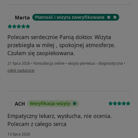
Marta
Płatność i wizyta zweryfikowane
M
Polecam serdecznie Panią doktor. Wizyta
przebiegła w miłej , spokojnej atmosferze.
Czułam się zaopiekowana.
21 lipca 2026
•
Konsultacja online
•
wizyta pierwsza - diagnostyczna
•
w opinii użytkownika Marta
zgłoś nadużycie
ACH
Weryfikacja wizyty
A
Empatyczny lekarz, wysłucha, nie ocenia.
Polecam z całego serca
13 lipca 2026