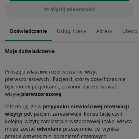
Wyślij wiadomość
Doświadczenie
Usługi i ceny
Adresy
Ubezpi
Moje doświadczenie
Proszę o właściwe rezerwowanie wizyt
pierwszorazowych . Pacjenci ,którzy dotychczas nie
byli moimi pacjentami , powinni zarezerwować
wizytę
pierwszorazową
.
Informuję ,że w
przypadku niewłaściwej rezerwacji
wizyty
( gdy pacjent zarezerwuje konsultację czyli
kolejną wizytę zamiast pierwszorazowej ) taka wizyta
może zostać
odwołana
przeze mnie, co wynika
przede wszystkim z ograniczeń czasowych