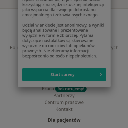
korzystają z narzędzi sztucznej inteligencji
jako wsparcia dla swojego dobrostanu
emocjonalnego i zdrowia psychicznego.
Serwis
Udział w ankiecie jest anonimowy, a wyniki
Regulamin
będą analizowane i prezentowane
Polityka prywatności pacjentów
wyłącznie w formie zbiorczej. Pytania
Polityka prywatności profesjonalistów
dotyczące nastolatków są skierowane
wyłącznie do rodziców lub opiekunów
Polityka prywatności dla profesjonalistów, których
prawnych. Nie zbieramy informacji
dane pozyskaliśmy samodzielnie
bezpośrednio od osób niepełnoletnich.
Polityka cookies
Jak działają wyniki wyszukiwania
Dostępność
Start survey
O nas
Praca
Rekrutujemy!
Partnerzy
Centrum prasowe
Kontakt
Dla pacjentów