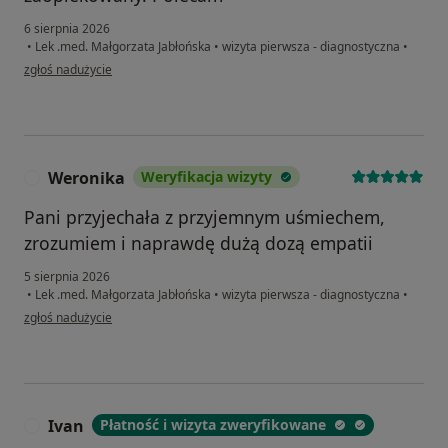
6 sierpnia 2026
•
Lek .med. Małgorzata Jabłońska
•
wizyta pierwsza - diagnostyczna
•
w opinii użytkownika Paulina
zgłoś nadużycie
Weronika
Weryfikacja wizyty
W
Pani przyjechała z przyjemnym uśmiechem,
zrozumiem i naprawdę dużą dozą empatii
5 sierpnia 2026
•
Lek .med. Małgorzata Jabłońska
•
wizyta pierwsza - diagnostyczna
•
w opinii użytkownika Weronika
zgłoś nadużycie
Ivan
Płatność i wizyta zweryfikowane
I