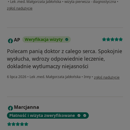
•
Lek .med. Małgorzata Jabłońska
•
wizyta pierwsza - diagnostyczna
•
w opinii użytkownika ACH
zgłoś nadużycie
AP
Weryfikacja wizyty
A
Polecam panią doktor z calego serca. Spokojnie
wysłucha, wdrozy odpowiednie leczenie,
dokladnie wytlumaczy niejasności
w opinii użytkownika 
6 lipca 2026
•
Lek .med. Małgorzata Jabłońska
•
Inny
•
zgłoś nadużycie
Marcjanna
M
Płatność i wizyta zweryfikowane