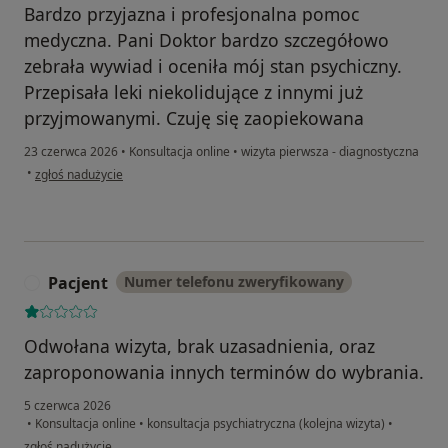
Bardzo przyjazna i profesjonalna pomoc
medyczna. Pani Doktor bardzo szczegółowo
zebrała wywiad i oceniła mój stan psychiczny.
Przepisała leki niekolidujące z innymi już
przyjmowanymi. Czuję się zaopiekowana
23 czerwca 2026
•
Konsultacja online
•
wizyta pierwsza - diagnostyczna
w opinii użytkownika Marcjanna
•
zgłoś nadużycie
Pacjent
Numer telefonu zweryfikowany
P
Odwołana wizyta, brak uzasadnienia, oraz
zaproponowania innych terminów do wybrania.
5 czerwca 2026
•
Konsultacja online
•
konsultacja psychiatryczna (kolejna wizyta)
•
w opinii użytkownika Pacjent
zgłoś nadużycie