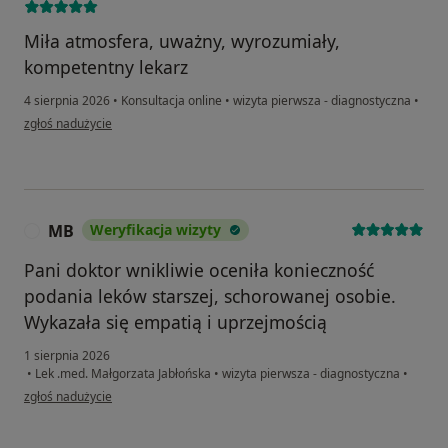
Miła atmosfera, uważny, wyrozumiały,
kompetentny lekarz
4 sierpnia 2026
•
Konsultacja online
•
wizyta pierwsza - diagnostyczna
•
w opinii użytkownika Ivan
zgłoś nadużycie
MB
Weryfikacja wizyty
M
Pani doktor wnikliwie oceniła konieczność
podania leków starszej, schorowanej osobie.
Wykazała się empatią i uprzejmością
1 sierpnia 2026
•
Lek .med. Małgorzata Jabłońska
•
wizyta pierwsza - diagnostyczna
•
w opinii użytkownika MB
zgłoś nadużycie