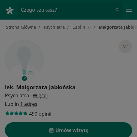
Me
Czego szukasz?
Strona Główna
Psychiatra
Lublin
Małgorzata Jabło
Zmień miasto
lek.
Małgorzata Jabłońska
O specjalizacjach
Psychiatra
·
Więcej
Lublin
1 adres
490 opinii
Umów wizytę