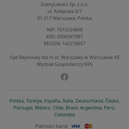
ZnanyLekarz Sp. z o.o.
ul. Kolejowa 5/7
01-217 Warszawa, Polska
NIP: ⁠7010224868
KRS: ⁠0000347997
REGON: ⁠142276657
Sąd Rejonowy dla m.st. Warszawy w Warszawie XII
Wydział Gospodarczy KRS
Facebook
otwiera się w nowej karcie
otwiera się w nowej karcie
otwiera się w nowej karcie
otwiera się w nowej karcie
otwiera się w nowej karci
otwiera się
otwi
Polska
,
Türkiye
,
España
,
Italia
,
Deutschland
,
Česko
,
otwiera się w nowej karcie
otwiera się w nowej karcie
otwiera się w nowej karcie
otwiera się w nowej kar
otwiera się 
otwier
Portugal
,
México
,
Chile
,
Brasil
,
Argentina
,
Perú
,
otwiera się w nowej karc
Colombia
Płatności kartą