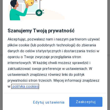
Dorośli (Tylko pod niektórymi adresami)
Rodzaje konsultacji
Stacjonarne
Zobacz lokalizacje (1)
Konsultacje online
Zobacz kalendarz online
Szanujemy Twoją prywatność
Akceptując, pozwalasz nam i naszym partnerom używać
Pokaż więcej
plików cookie (lub podobnych technologii) do zbierania
o doświadczeniu
danych do celów statystycznych i dostarczania treści w
oparciu o Twoje zwyczaje przeglądania stron
Usługi i ceny
internetowych. W każdej chwili możesz sprawdzić i
zaktualizować swoje preferencje w ustawieniach. W
Konsultacja psychiatryczna (kolejna
ustawieniach znajdziesz również linki do polityk
wizyta)
Umów wizytę
prywatności stron trzecich. Więcej informacji znajdziesz
Od 250 zł
Szczegóły
w
polityka cookies
Wizyta pierwsza - diagnostyczna
Umów wizytę
Zaakceptuj
300 zł - 350 zł
Szczegóły
Edytuj ustawienia