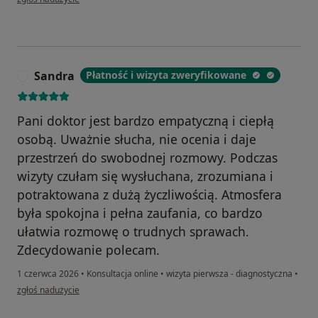
Sandra
Płatność i wizyta zweryfikowane
S
Pani doktor jest bardzo empatyczną i ciepłą
osobą. Uważnie słucha, nie ocenia i daje
przestrzeń do swobodnej rozmowy. Podczas
wizyty czułam się wysłuchana, zrozumiana i
potraktowana z dużą życzliwością. Atmosfera
była spokojna i pełna zaufania, co bardzo
ułatwia rozmowę o trudnych sprawach.
Zdecydowanie polecam.
1 czerwca 2026
•
Konsultacja online
•
wizyta pierwsza - diagnostyczna
•
w opinii użytkownika Sandra
zgłoś nadużycie