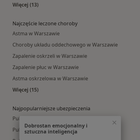
Więcej (13)
Więcej w kategorii: Pulmonolodzy w pobliżu
Najczęście leczone choroby
Astma w Warszawie
Choroby układu oddechowego w Warszawie
Zapalenie oskrzeli w Warszawie
Zapalenie płuc w Warszawie
Astma oskrzelowa w Warszawie
Więcej (15)
Więcej w kategorii: Najczęście leczone chorob
Najpopularniejsze ubezpieczenia
Pulmonolodzy z Medicover w Warszawie
Dobrostan emocjonalny i
Pulmonolodzy z Allianz w Warszawie
sztuczna inteligencja