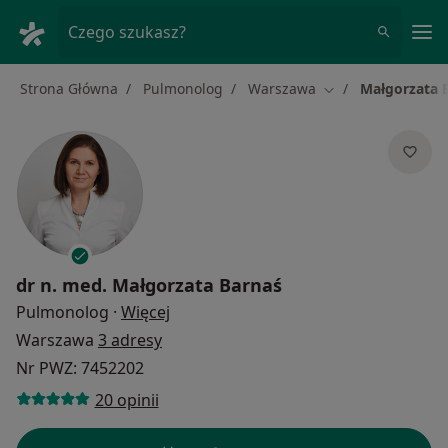
Me
Czego szukasz?
Strona Główna
Pulmonolog
Warszawa
Małgorzata 
Zmień miasto
dr n. med.
Małgorzata Barnaś
O specjalizacjach
Pulmonolog
·
Więcej
Warszawa
3 adresy
Nr PWZ: 7452202
20 opinii