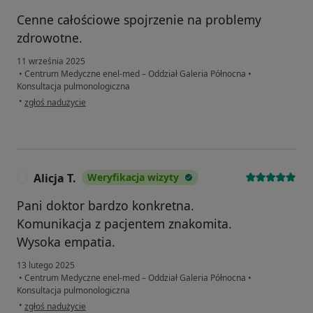
Cenne całościowe spojrzenie na problemy
zdrowotne.
11 września 2025
•
Centrum Medyczne enel-med – Oddział Galeria Północna
•
Konsultacja pulmonologiczna
w opinii użytkownika Witold
•
zgłoś nadużycie
Alicja T.
Weryfikacja wizyty
A
Pani doktor bardzo konkretna.
Komunikacja z pacjentem znakomita.
Wysoka empatia.
13 lutego 2025
•
Centrum Medyczne enel-med – Oddział Galeria Północna
•
Konsultacja pulmonologiczna
w opinii użytkownika Alicja T.
•
zgłoś nadużycie