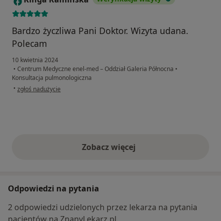
Bardzo życzliwa Pani Doktor. Wizyta udana.
Polecam
10 kwietnia 2024
•
Centrum Medyczne enel-med – Oddział Galeria Północna
•
Konsultacja pulmonologiczna
w opinii użytkownika Kinga Kamińska
•
zgłoś nadużycie
Zobacz więcej
opinie powyżej
Odpowiedzi na pytania
2 odpowiedzi udzielonych przez lekarza na pytania
pacjentów na ZnanyLekarz.pl