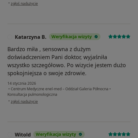
w opinii użytkownika Teresa
•
zgłoś nadużycie
Katarzyna B.
Weryfikacja wizyty
K
Bardzo miła , sensowna z dużym
doświadczeniem Pani doktor, wyjaśniła
wszystko szczegółowo. Po wizycie jestem dużo
spokojniejsza o swoje zdrowie.
14 stycznia 2026
•
Centrum Medyczne enel-med – Oddział Galeria Północna
•
Konsultacja pulmonologiczna
w opinii użytkownika Katarzyna B.
•
zgłoś nadużycie
Witold
Weryfikacja wizyty
W