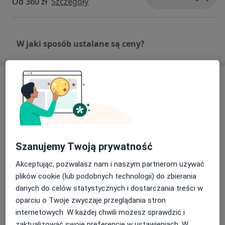
Od 360 zł
Szczegóły
poglądowych.
Jako członek ERS, PTChP i PTBS aktywnie uczestniczę w
projektach stowarzyszeń.
W jaki sposób ustalane są ceny?
Adresy (3)
Adres 1
Adres 2
Adres 3
Centrum Medyczne enel-med – Oddział
Szanujemy Twoją prywatność
Galeria Północna
Akceptując, pozwalasz nam i naszym partnerom używać
Światowida 17,
Białołęka
, 03-144
Warszawa
plików cookie (lub podobnych technologii) do zbierania
danych do celów statystycznych i dostarczania treści w
Powiększ mapę
oparciu o Twoje zwyczaje przeglądania stron
otwiera się w nowej karcie
internetowych. W każdej chwili możesz sprawdzić i
zaktualizować swoje preferencje w ustawieniach. W