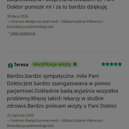
Doktor pomoże mi i za to bardzo dziękuję.
30 lipca 2026
•
Centrum Medyczne enel-med – Oddział Galeria Północna
•
Konsultacja pulmonologiczna
w opinii użytkownika I. S-J
•
zgłoś nadużycie
Teresa
Weryfikacja wizyty
T
Bardzo,bardzo sympatyczna ,miła Pani
Doktor.Jest bardzo zaangażowana w pomoc
pacjentowi.Dokładnie bada,wyjaśnia wszystkie
problemy.Więcej takich lekarzy w służbie
zdrowia.Bardzo polecam wizyty u Pani Doktor.
22 stycznia 2026
•
Centrum Medyczne enel-med – Oddział Galeria Północna
•
Konsultacja pulmonologiczna