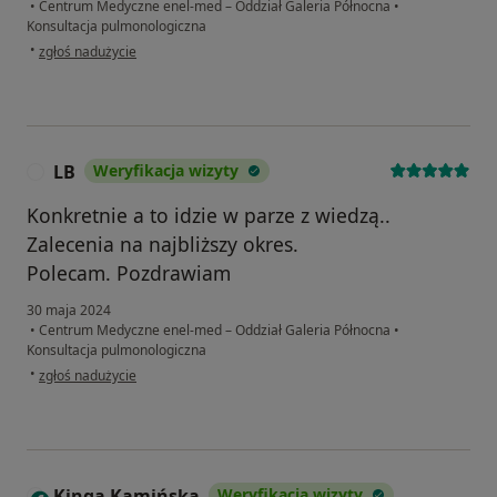
•
Centrum Medyczne enel-med – Oddział Galeria Północna
•
Konsultacja pulmonologiczna
w opinii użytkownika Dariusz
•
zgłoś nadużycie
LB
Weryfikacja wizyty
L
Konkretnie a to idzie w parze z wiedzą..
Zalecenia na najbliższy okres.
Polecam. Pozdrawiam
30 maja 2024
•
Centrum Medyczne enel-med – Oddział Galeria Północna
•
Konsultacja pulmonologiczna
w opinii użytkownika LB
•
zgłoś nadużycie
Kinga Kamińska
Weryfikacja wizyty
K