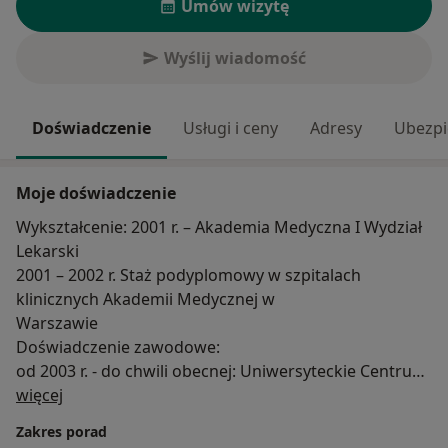
Umów wizytę
Wyślij wiadomość
Doświadczenie
Usługi i ceny
Adresy
Ubezpi
Moje doświadczenie
Wykształcenie: 2001 r. – Akademia Medyczna I Wydział
Lekarski
2001 – 2002 r. Staż podyplomowy w szpitalach
klinicznych Akademii Medycznej w
Warszawie
Doświadczenie zawodowe:
od 2003 r. - do chwili obecnej: Uniwersyteckie Centrum
O mnie
Kliniczne przy ul. Banacha 1a w Warszawie oraz
więcej
Warszawski Uniwersytet Medyczny
Zakres porad
Katedra i Klinika Chorób Wewnętrznych,