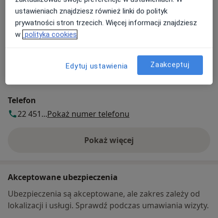
Dostępność
Pokaż kalendarz
ustawieniach znajdziesz również linki do polityk
prywatności stron trzecich. Więcej informacji znajdziesz
w
polityka cookies
Metody płatności (wizyty prywatne)
Gotówka
Zaakceptuj
Edytuj ustawienia
Karta płatnicza
Blik
Telefon
22 451...
Pokaż numer telefonu
Pokaż więcej
o adresie
Akceptowane ubezpieczenia
Ubezpieczenia są akceptowane, ale zakres zależy od
lokalizacji i usługi. Sprawdź podczas umawiania wizyty.