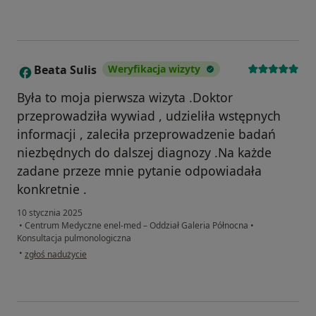
Beata Sulis
Weryfikacja wizyty
B
Była to moja pierwsza wizyta .Doktor
przeprowadziła wywiad , udzieliła wstępnych
informacji , zaleciła przeprowadzenie badań
niezbędnych do dalszej diagnozy .Na każde
zadane przeze mnie pytanie odpowiadała
konkretnie .
10 stycznia 2025
•
Centrum Medyczne enel-med – Oddział Galeria Północna
•
Konsultacja pulmonologiczna
w opinii użytkownika Beata Sulis
•
zgłoś nadużycie