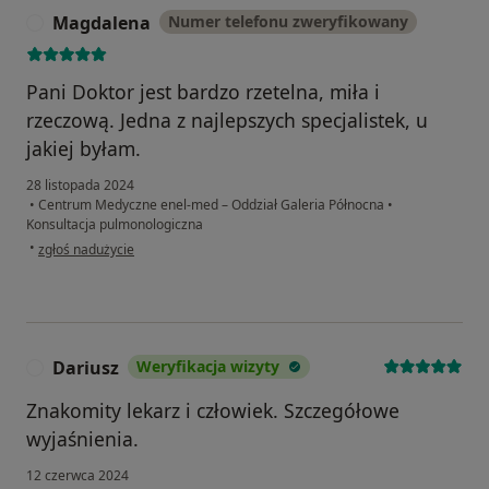
Magdalena
Numer telefonu zweryfikowany
M
Pani Doktor jest bardzo rzetelna, miła i
rzeczową. Jedna z najlepszych specjalistek, u
jakiej byłam.
28 listopada 2024
•
Centrum Medyczne enel-med – Oddział Galeria Północna
•
Konsultacja pulmonologiczna
w opinii użytkownika Magdalena
•
zgłoś nadużycie
Dariusz
Weryfikacja wizyty
D
Znakomity lekarz i człowiek. Szczegółowe
wyjaśnienia.
12 czerwca 2024