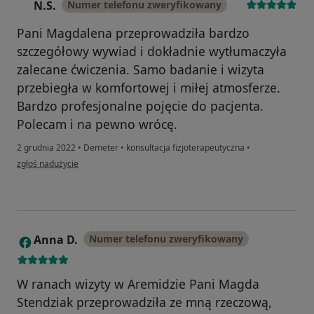
N.S.
Numer telefonu zweryfikowany
N
Pani Magdalena przeprowadziła bardzo
szczegółowy wywiad i dokładnie wytłumaczyła
zalecane ćwiczenia. Samo badanie i wizyta
przebiegła w komfortowej i miłej atmosferze.
Bardzo profesjonalne pojęcie do pacjenta.
Polecam i na pewno wrócę.
2 grudnia 2022
•
Demeter
•
konsultacja fizjoterapeutyczna
•
w opinii użytkownika N.S.
zgłoś nadużycie
Anna D.
Numer telefonu zweryfikowany
A
W ranach wizyty w Aremidzie Pani Magda
Stendziak przeprowadziła ze mną rzeczową,