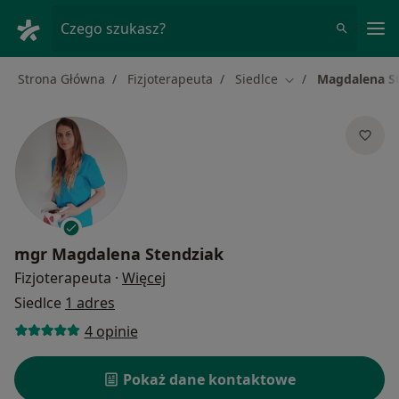
Me
Czego szukasz?
Strona Główna
Fizjoterapeuta
Siedlce
Magdalena S
Zmień miasto
mgr
Magdalena Stendziak
O specjalizacjach
Fizjoterapeuta
·
Więcej
Siedlce
1 adres
4 opinie
Pokaż dane kontaktowe