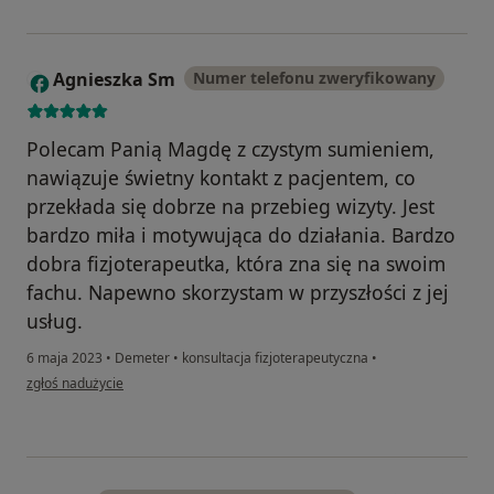
Agnieszka Sm
Numer telefonu zweryfikowany
A
Polecam Panią Magdę z czystym sumieniem,
nawiązuje świetny kontakt z pacjentem, co
przekłada się dobrze na przebieg wizyty. Jest
bardzo miła i motywująca do działania. Bardzo
dobra fizjoterapeutka, która zna się na swoim
fachu. Napewno skorzystam w przyszłości z jej
usług.
6 maja 2023
•
Demeter
•
konsultacja fizjoterapeutyczna
•
w opinii użytkownika Agnieszka Sm
zgłoś nadużycie