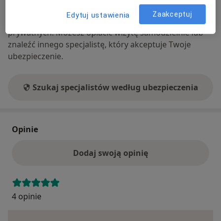
Ubezpieczenia - brak akceptowanych
Zaakceptuj
Edytuj ustawienia
Ten specjalista przyjmuje wyłącznie pacjentów
prywatnych. Możesz opłacić wizytę samodzielnie lub
znaleźć innego specjalistę, który akceptuje Twoje
ubezpieczenie.
Szukaj specjalistów według ubezpieczenia
Opinie
Dodaj swoją opinię
4 opinie