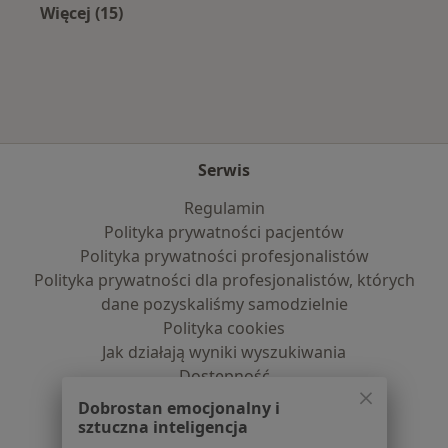
Więcej (15)
Więcej w kategorii: Najczęście leczone chorob
Serwis
Regulamin
Polityka prywatności pacjentów
Polityka prywatności profesjonalistów
Polityka prywatności dla profesjonalistów, których
dane pozyskaliśmy samodzielnie
Polityka cookies
Jak działają wyniki wyszukiwania
Dostępność
O nas
Dobrostan emocjonalny i
Praca
Rekrutujemy!
sztuczna inteligencja