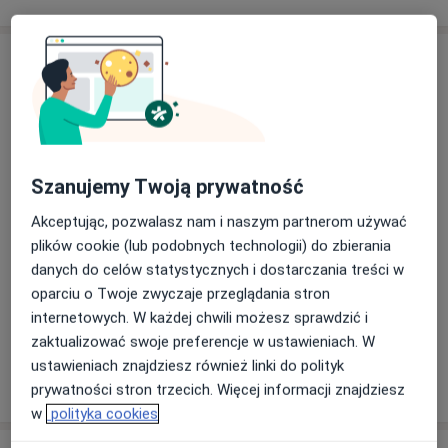
Adres
Demeter
Czerwonego Krzyża 21/ lok.147 ,
08-110
Siedlce
Szanujemy Twoją prywatność
Powiększ mapę
otwiera się w nowej karcie
Akceptując, pozwalasz nam i naszym partnerom używać
plików cookie (lub podobnych technologii) do zbierania
Dostępność
W tym gabinecie nie można umawiać wizyt przez
danych do celów statystycznych i dostarczania treści w
internet
oparciu o Twoje zwyczaje przeglądania stron
Co mam zrobić w tej sytuacji?
internetowych. W każdej chwili możesz sprawdzić i
zaktualizować swoje preferencje w ustawieniach. W
ustawieniach znajdziesz również linki do polityk
Pokaż więcej
o adresie
prywatności stron trzecich. Więcej informacji znajdziesz
w
polityka cookies