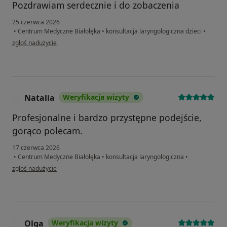
Pozdrawiam serdecznie i do zobaczenia
25 czerwca 2026
•
Centrum Medyczne Białołęka
•
konsultacja laryngologiczna dzieci
•
w opinii użytkownika Karolina Szczesna
zgłoś nadużycie
Natalia
Weryfikacja wizyty
N
Profesjonalne i bardzo przystępne podejście,
gorąco polecam.
17 czerwca 2026
•
Centrum Medyczne Białołęka
•
konsultacja laryngologiczna
•
w opinii użytkownika Natalia
zgłoś nadużycie
Olga
Weryfikacja wizyty
O