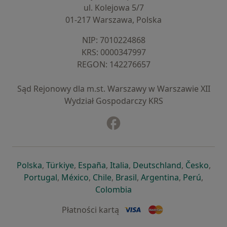
ul. Kolejowa 5/7
01-217 Warszawa, Polska
NIP: ⁠7010224868
KRS: ⁠0000347997
REGON: ⁠142276657
Sąd Rejonowy dla m.st. Warszawy w Warszawie XII
Wydział Gospodarczy KRS
Facebook
otwiera się w nowej karcie
otwiera się w nowej karcie
otwiera się w nowej karcie
otwiera się w nowej karcie
otwiera się w nowej karci
otwiera się
otwi
Polska
,
Türkiye
,
España
,
Italia
,
Deutschland
,
Česko
,
otwiera się w nowej karcie
otwiera się w nowej karcie
otwiera się w nowej karcie
otwiera się w nowej kar
otwiera się 
otwier
Portugal
,
México
,
Chile
,
Brasil
,
Argentina
,
Perú
,
otwiera się w nowej karc
Colombia
Płatności kartą