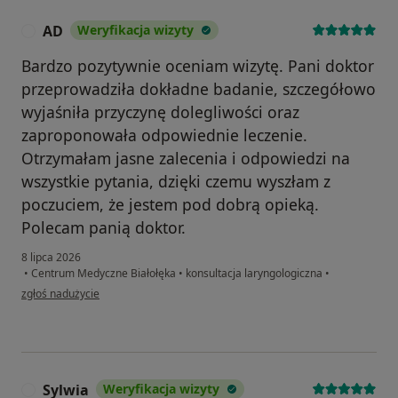
AD
Weryfikacja wizyty
A
Bardzo pozytywnie oceniam wizytę. Pani doktor
przeprowadziła dokładne badanie, szczegółowo
wyjaśniła przyczynę dolegliwości oraz
zaproponowała odpowiednie leczenie.
Otrzymałam jasne zalecenia i odpowiedzi na
wszystkie pytania, dzięki czemu wyszłam z
poczuciem, że jestem pod dobrą opieką.
Polecam panią doktor.
8 lipca 2026
•
Centrum Medyczne Białołęka
•
konsultacja laryngologiczna
•
w opinii użytkownika AD
zgłoś nadużycie
Sylwia
Weryfikacja wizyty
S