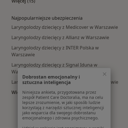
Więcej (15)
Więcej w kategorii: Najczęście leczone chorob
Najpopularniejsze ubezpieczenia
Laryngolodzy dziecięcy z Medicover w Warszawie
Laryngolodzy dziecięcy z Allianz w Warszawie
Laryngolodzy dziecięcy z INTER Polska w
Warszawie
Laryngolodzy dziecięcy z Signal Iduna w
Warszawie
Dobrostan emocjonalny i
Laryngolodzy dziecięcy z Compensa w Warszawie
sztuczna inteligencja
Więcej (9)
Niniejsza ankieta, przygotowana przez
zespół Patient Care Doctoralia, ma na celu
Więcej w kategorii: Najpopularniejsze ubezpie
lepsze zrozumienie, w jaki sposób ludzie
korzystają z narzędzi sztucznej inteligencji
jako wsparcia dla swojego dobrostanu
emocjonalnego i zdrowia psychicznego.