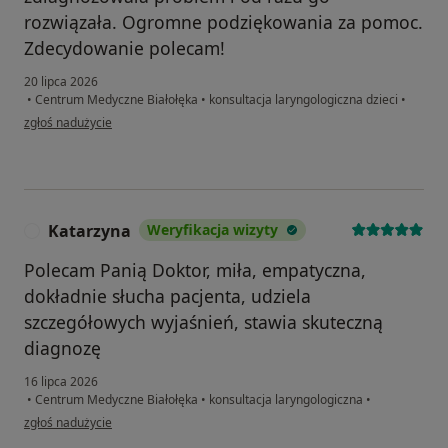
rozwiązała. Ogromne podziękowania za pomoc.
Zdecydowanie polecam!
20 lipca 2026
•
Centrum Medyczne Białołęka
•
konsultacja laryngologiczna dzieci
•
w opinii użytkownika Larysa
zgłoś nadużycie
Katarzyna
Weryfikacja wizyty
K
Polecam Panią Doktor, miła, empatyczna,
dokładnie słucha pacjenta, udziela
szczegółowych wyjaśnień, stawia skuteczną
diagnozę
16 lipca 2026
•
Centrum Medyczne Białołęka
•
konsultacja laryngologiczna
•
w opinii użytkownika Katarzyna
zgłoś nadużycie