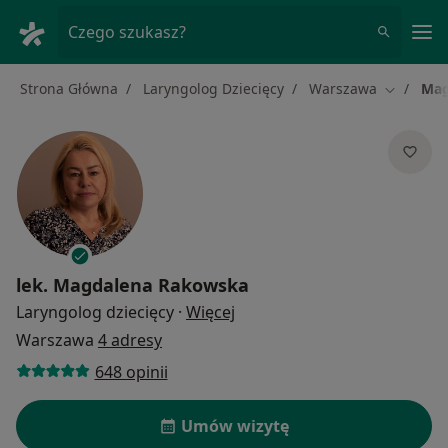
Me
Czego szukasz?
Strona Główna
Laryngolog Dziecięcy
Warszawa
Mag
Zmień mi
lek.
Magdalena Rakowska
O specjalizacjach
Laryngolog dziecięcy
·
Więcej
Warszawa
4 adresy
648 opinii
Umów wizytę