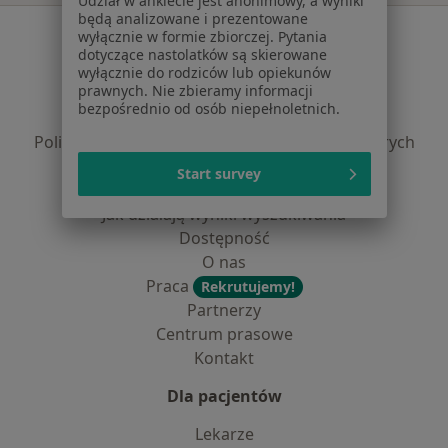
Udział w ankiecie jest anonimowy, a wyniki
będą analizowane i prezentowane
Serwis
wyłącznie w formie zbiorczej. Pytania
dotyczące nastolatków są skierowane
Regulamin
wyłącznie do rodziców lub opiekunów
prawnych. Nie zbieramy informacji
Polityka prywatności pacjentów
bezpośrednio od osób niepełnoletnich.
Polityka prywatności profesjonalistów
Polityka prywatności dla profesjonalistów, których
dane pozyskaliśmy samodzielnie
Start survey
Polityka cookies
Jak działają wyniki wyszukiwania
Dostępność
O nas
Praca
Rekrutujemy!
Partnerzy
Centrum prasowe
Kontakt
Dla pacjentów
Lekarze