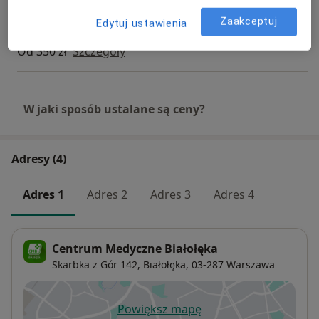
Zaakceptuj
Edytuj ustawienia
Konsultacja laryngologiczna dzieci
Od 350 zł
Szczegóły
W jaki sposób ustalane są ceny?
Adresy (4)
Adres 1
Adres 2
Adres 3
Adres 4
Centrum Medyczne Białołęka
Skarbka z Gór 142,
Białołęka
, 03-287
Warszawa
Powiększ mapę
otwiera się w nowej karcie