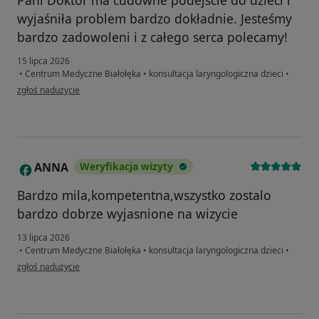
wyjaśniła problem bardzo dokładnie. Jesteśmy
bardzo zadowoleni i z całego serca polecamy!
15 lipca 2026
•
Centrum Medyczne Białołęka
•
konsultacja laryngologiczna dzieci
•
w opinii użytkownika Ania
zgłoś nadużycie
ANNA
Weryfikacja wizyty
A
Bardzo mila,kompetentna,wszystko zostalo
bardzo dobrze wyjasnione na wizycie
13 lipca 2026
•
Centrum Medyczne Białołęka
•
konsultacja laryngologiczna dzieci
•
w opinii użytkownika ANNA
zgłoś nadużycie