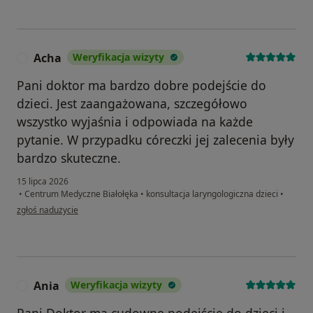
Acha
Weryfikacja wizyty
A
Pani doktor ma bardzo dobre podejście do
dzieci. Jest zaangażowana, szczegółowo
wszystko wyjaśnia i odpowiada na każde
pytanie. W przypadku córeczki jej zalecenia były
bardzo skuteczne.
15 lipca 2026
•
Centrum Medyczne Białołęka
•
konsultacja laryngologiczna dzieci
•
w opinii użytkownika Acha
zgłoś nadużycie
Ania
Weryfikacja wizyty
A
Pani Doktor ma cudowne podejście do dzieci i