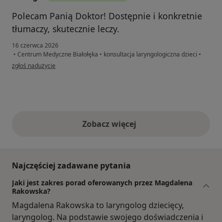
Polecam Panią Doktor! Dostępnie i konkretnie
tłumaczy, skutecznie leczy.
16 czerwca 2026
•
Centrum Medyczne Białołęka
•
konsultacja laryngologiczna dzieci
•
w opinii użytkownika Olga
zgłoś nadużycie
Zobacz więcej
opinie powyżej
Najczęściej zadawane pytania
Jaki jest zakres porad oferowanych przez Magdalena
Rakowska?
Magdalena Rakowska to laryngolog dziecięcy,
laryngolog. Na podstawie swojego doświadczenia i