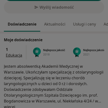
Wyślij wiadomość
Doświadczenie
Aktualności
Usługi i ceny
Ad
Moje doświadczenie
1
Edukacja
Jestem absolwentką Akademii Medycznej w
Warszawie. Ukończyłam specjalizację z otolaryngologii
dziecięcej. Specjalizuję się w leczeniu chorób
laryngologicznych u dzieci od 0 r.ż i dorosłych.
Doświadczenie zdobywałam Oddziale
Otolaryngologicznym Szpitala Dziecięcego im. prof.
Bogdanowicza w Warszawie, ul. Niekłańska 4/24 / w
O mnie
tym czasie roczny staż w Klinice Otolaryngologicznej
więcej