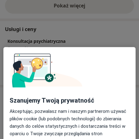
Pokaż więcej
o doświadczeniu
Usługi i ceny
Konsultacja psychiatryczna
Szczegóły
W jaki sposób ustalane są ceny?
Adres
Szanujemy Twoją prywatność
Specjalistyczna Praktyka Lekarska Maciej
Akceptując, pozwalasz nam i naszym partnerom używać
Domański
plików cookie (lub podobnych technologii) do zbierania
Onyksowa 19/U3,
Węglinek
, 20-582
Lublin
danych do celów statystycznych i dostarczania treści w
oparciu o Twoje zwyczaje przeglądania stron