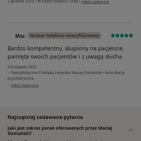
3 grudnia 2025
•
W innym miejscu
•
Inny
•
zgłoś nadużycie
Msz
Numer telefonu zweryfikowany
M
Bardzo kompetentny, skupiony na pacjencie,
pamięta swoich pacjentów i z uwagą słucha.
9 listopada 2025
•
Specjalistyczna Praktyka Lekarska Maciej Domański
•
konsultacja
psychiatryczna
w opinii użytkownika Msz
•
zgłoś nadużycie
Najczęściej zadawane pytania
Jaki jest zakres porad oferowanych przez Maciej
Domański?