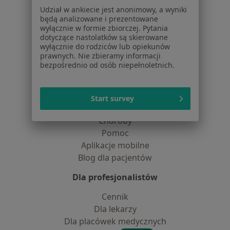
Partnerzy
Udział w ankiecie jest anonimowy, a wyniki
będą analizowane i prezentowane
Centrum prasowe
wyłącznie w formie zbiorczej. Pytania
Kontakt
dotyczące nastolatków są skierowane
wyłącznie do rodziców lub opiekunów
Dla pacjentów
prawnych. Nie zbieramy informacji
bezpośrednio od osób niepełnoletnich.
Lekarze
Placówki medyczne
Pytania i odpowiedzi
Start survey
Usługi i zabiegi
Choroby
Pomoc
Aplikacje mobilne
Blog dla pacjentów
Dla profesjonalistów
Cennik
Dla lekarzy
Dla placówek medycznych