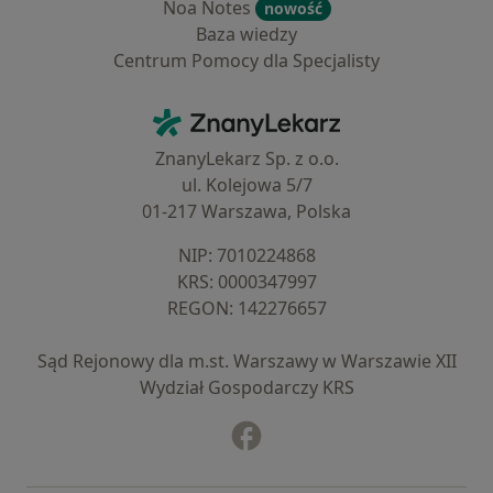
Noa Notes
nowość
Baza wiedzy
Centrum Pomocy dla Specjalisty
Kontakt
ZnanyLekarz - Strona główna
ZnanyLekarz Sp. z o.o.
ul. Kolejowa 5/7
01-217 Warszawa, Polska
NIP: ⁠7010224868
KRS: ⁠0000347997
REGON: ⁠142276657
Sąd Rejonowy dla m.st. Warszawy w Warszawie XII
Wydział Gospodarczy KRS
Facebook
otwiera się w nowej karcie