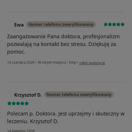
Ewa
Numer telefonu zweryfikowany
E
Zaangażowanie Pana doktora, profesjonalizm
pozwalają na kontakt bez stresu. Dziękuję za
pomoc.
w opinii użytkownika Ewa
14 czerwca 2026
•
W innym miejscu
•
Inny
•
zgłoś nadużycie
Krzysztof D.
Numer telefonu zweryfikowany
K
Polecam p. Doktora. Jest uprzejmy i skuteczny w
leczeniu. Krzysztof D.
14 kwietnia 2026