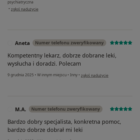
psychiatryczna
w opinii użytkownika KS
•
zgłoś nadużycie
Aneta
Numer telefonu zweryfikowany
A
Kompetentny lekarz, dobrze dobrane leki,
wysłucha i doradzi. Polecam
w opinii użytkownika Aneta
9 grudnia 2025
•
W innym miejscu
•
Inny
•
zgłoś nadużycie
M.A.
Numer telefonu zweryfikowany
M
Bardzo dobry specjalista, konkretna pomoc,
bardzo dobrze dobrał mi leki
w opinii użytkownika M.A.