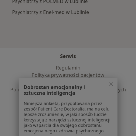
Psychiatrzy z POLMED w Lublinie
Psychiatrzy z Enel-med w Lublinie
Serwis
Regulamin
Polityka prywatności pacjentów
Polityka prywatności profesjonalistów
Dobrostan emocjonalny i
Polityka prywatności dla profesjonalistów, których
sztuczna inteligencja
dane pozyskaliśmy samodzielnie
Niniejsza ankieta, przygotowana przez
Polityka cookies
zespół Patient Care Doctoralia, ma na celu
Jak działają wyniki wyszukiwania
lepsze zrozumienie, w jaki sposób ludzie
Dostępność
korzystają z narzędzi sztucznej inteligencji
jako wsparcia dla swojego dobrostanu
O nas
emocjonalnego i zdrowia psychicznego.
Praca
Rekrutujemy!