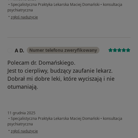
•
Specjalistyczna Praktyka Lekarska Maciej Domański
•
konsultacja
psychiatryczna
w opinii użytkownika Krzysztof D.
•
zgłoś nadużycie
A D.
Numer telefonu zweryfikowany
A
Polecam dr. Domańskiego.
Jest to cierpliwy, budzący zaufanie lekarz.
Dobrał mi dobre leki, które wyciszają i nie
otumaniają.
11 grudnia 2025
•
Specjalistyczna Praktyka Lekarska Maciej Domański
•
konsultacja
psychiatryczna
w opinii użytkownika A D.
•
zgłoś nadużycie