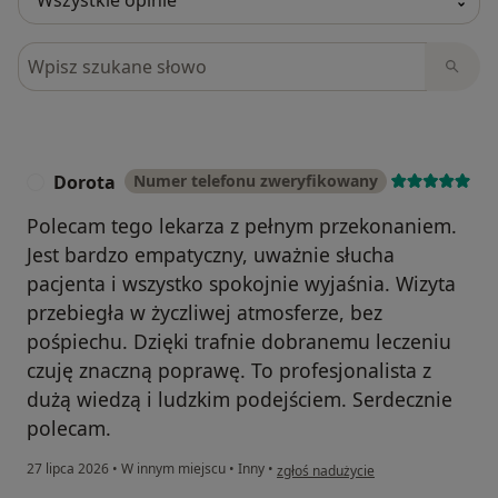
Szukaj w opiniach
Dorota
Numer telefonu zweryfikowany
D
Polecam tego lekarza z pełnym przekonaniem.
Jest bardzo empatyczny, uważnie słucha
pacjenta i wszystko spokojnie wyjaśnia. Wizyta
przebiegła w życzliwej atmosferze, bez
pośpiechu. Dzięki trafnie dobranemu leczeniu
czuję znaczną poprawę. To profesjonalista z
dużą wiedzą i ludzkim podejściem. Serdecznie
polecam.
w opinii użytkownika Dorota
27 lipca 2026
•
W innym miejscu
•
Inny
•
zgłoś nadużycie