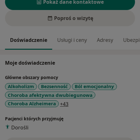
Pokaż dane kontaktowe
Poproś o wizytę
Doświadczenie
Usługi i ceny
Adresy
Ubezpi
Moje doświadczenie
Główne obszary pomocy
Alkoholizm
Bezsenność
Ból emocjonalny
Choroba afektywna dwubiegunowa
a11y_sr_more_diseases
Choroba Alzheimera
+43
Pacjenci których przyjmuję
Dorośli