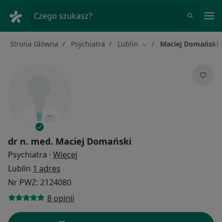
Me
Czego szukasz?
Strona Główna
Psychiatra
Lublin
Maciej Domański
Zmień miasto
dr n. med.
Maciej Domański
O specjalizacjach
Psychiatra
·
Więcej
Lublin
1 adres
Nr PWZ: 2124080
8 opinii