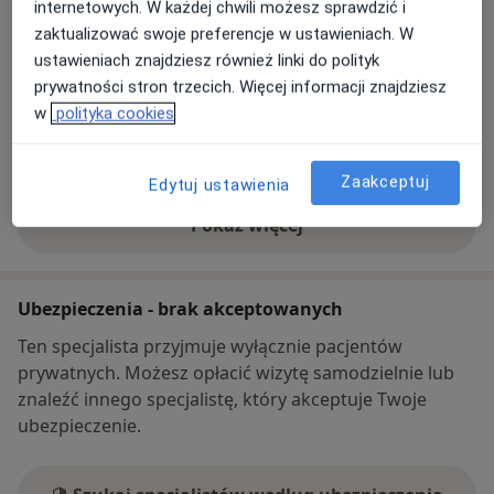
internetowych. W każdej chwili możesz sprawdzić i
Powiększ mapę
otwiera się w nowej karcie
zaktualizować swoje preferencje w ustawieniach. W
ustawieniach znajdziesz również linki do polityk
Dostępność
W tym gabinecie nie można umawiać wizyt przez
prywatności stron trzecich. Więcej informacji znajdziesz
internet
w
polityka cookies
Co mam zrobić w tej sytuacji?
Zaakceptuj
Edytuj ustawienia
Pokaż więcej
o adresie
Ubezpieczenia - brak akceptowanych
Ten specjalista przyjmuje wyłącznie pacjentów
prywatnych. Możesz opłacić wizytę samodzielnie lub
znaleźć innego specjalistę, który akceptuje Twoje
ubezpieczenie.