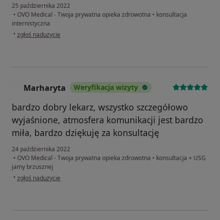
25 października 2022
•
OVO Medical - Twoja prywatna opieka zdrowotna
•
konsultacja
internistyczna
w opinii użytkownika Agnieszka
•
zgłoś nadużycie
Marharyta
Weryfikacja wizyty
M
bardzo dobry lekarz, wszystko szczegółowo
wyjaśnione, atmosfera komunikacji jest bardzo
miła, bardzo dziękuję za konsultację
24 października 2022
•
OVO Medical - Twoja prywatna opieka zdrowotna
•
konsultacja + USG
jamy brzusznej
w opinii użytkownika Marharyta
•
zgłoś nadużycie