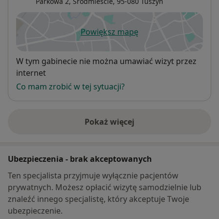
Parkowa 2,
Śródmieście
, 95-080
Tuszyn
Powiększ mapę
otwiera się w nowej karcie
Dostępność
W tym gabinecie nie można umawiać wizyt przez
internet
Co mam zrobić w tej sytuacji?
Pokaż więcej
o adresie
Ubezpieczenia - brak akceptowanych
Ten specjalista przyjmuje wyłącznie pacjentów
prywatnych. Możesz opłacić wizytę samodzielnie lub
znaleźć innego specjalistę, który akceptuje Twoje
ubezpieczenie.