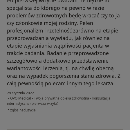
Po pierwszej wizycie uważam, że będzie to
specjalista do którego na pewno w razie
problemów zdrowotnych będę wracać czy to ja
czy członkowie mojej rodziny. Pełen
profesjonalizm i rzetelność zarówno na etapie
przeprowadzania wywiadu, jak również na
etapie wyjaśniania wątpliwości pacjenta w
trakcie badania. Badanie przeprowadzone
szczegółowo a dodatkowo przedstawienie
wariantowości leczenia, tj. na chwilę obecną
oraz na wypadek pogorszenia stanu zdrowia. Z
całą pewnością polecam innym tego lekarza.
29 stycznia 2022
•
OVO Medical - Twoja prywatna opieka zdrowotna
•
konsultacja
internistyczna (pierwsza wizyta)
w opinii użytkownika mateusz.tunski
•
zgłoś nadużycie