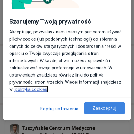
Choroby kręgosłupa
a11y
POChP – przewlekła obturacyjna choroba płuc
+39
Szanujemy Twoją prywatność
Pokaż więcej
Akceptując, pozwalasz nam i naszym partnerom używać
o doświadczeniu
plików cookie (lub podobnych technologii) do zbierania
danych do celów statystycznych i dostarczania treści w
oparciu o Twoje zwyczaje przeglądania stron
Usługi i ceny
internetowych. W każdej chwili możesz sprawdzić i
Brak informacji o usługach i cenach
zaktualizować swoje preferencje w ustawieniach. W
Ten lekarz nie dodał jeszcze informacji o usługach i
ustawieniach znajdziesz również linki do polityk
cenach.
prywatności stron trzecich. Więcej informacji znajdziesz
w
polityka cookies
Zaakceptuj
Edytuj ustawienia
Adres
Tuszyńskie Centrum Medyczne