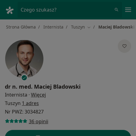
Me
Czego szukasz?
Strona Główna
Internista
Tuszyn
Maciej Bladowski
Zmień miasto
dr n. med.
Maciej Bladowski
O specjalizacjach
Internista
·
Więcej
Tuszyn
1 adres
Nr PWZ: 3034827
36 opinii