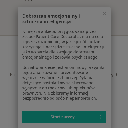
Więcej w kategorii: Najczęście leczone choroby
Dobrostan emocjonalny i
sztuczna inteligencja
Niniejsza ankieta, przygotowana przez
zespół Patient Care Doctoralia, ma na celu
lepsze zrozumienie, w jaki sposób ludzie
Serwis
korzystają z narzędzi sztucznej inteligencji
jako wsparcia dla swojego dobrostanu
Regulamin
emocjonalnego i zdrowia psychicznego.
Polityka prywatności pacjentów
Polityka prywatności profesjonalistów
Udział w ankiecie jest anonimowy, a wyniki
będą analizowane i prezentowane
Polityka prywatności dla profesjonalistów, których
wyłącznie w formie zbiorczej. Pytania
dane pozyskaliśmy samodzielnie
dotyczące nastolatków są skierowane
Polityka cookies
wyłącznie do rodziców lub opiekunów
prawnych. Nie zbieramy informacji
Jak działają wyniki wyszukiwania
bezpośrednio od osób niepełnoletnich.
Dostępność
O nas
Praca
Rekrutujemy!
Start survey
Partnerzy