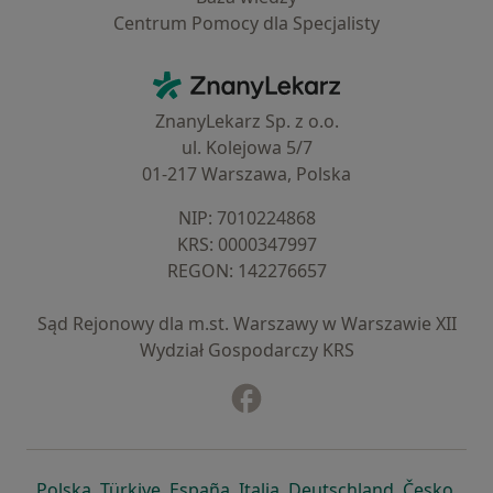
Centrum Pomocy dla Specjalisty
Kontakt
ZnanyLekarz - Strona główna
ZnanyLekarz Sp. z o.o.
ul. Kolejowa 5/7
01-217 Warszawa, Polska
NIP: ⁠7010224868
KRS: ⁠0000347997
REGON: ⁠142276657
Sąd Rejonowy dla m.st. Warszawy w Warszawie XII
Wydział Gospodarczy KRS
Facebook
otwiera się w nowej karcie
otwiera się w nowej karcie
otwiera się w nowej karcie
otwiera się w nowej karcie
otwiera się w nowej karci
otwiera się
otwi
Polska
,
Türkiye
,
España
,
Italia
,
Deutschland
,
Česko
,