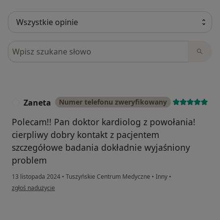
Szukaj w opiniach
Zaneta
Numer telefonu zweryfikowany
Z
Polecam!! Pan doktor kardiolog z powołania!
cierpliwy dobry kontakt z pacjentem
szczegółowe badania dokładnie wyjaśniony
problem
13 listopada 2024
•
Tuszyńskie Centrum Medyczne
•
Inny
•
w opinii użytkownika Zaneta
zgłoś nadużycie