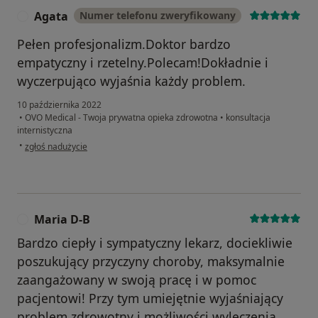
Agata
Numer telefonu zweryfikowany
A
Pełen profesjonalizm.Doktor bardzo
empatyczny i rzetelny.Polecam!Dokładnie i
wyczerpująco wyjaśnia każdy problem.
10 października 2022
•
OVO Medical - Twoja prywatna opieka zdrowotna
•
konsultacja
internistyczna
w opinii użytkownika Agata
•
zgłoś nadużycie
Maria D-B
M
Bardzo ciepły i sympatyczny lekarz, dociekliwie
poszukujący przyczyny choroby, maksymalnie
zaangażowany w swoją pracę i w pomoc
pacjentowi! Przy tym umiejętnie wyjaśniający
problem zdrowotny i możliwości wyleczenia