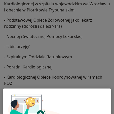
Kardiologicznej w szpitalu wojewódzkim we Wrocławiu
i obecnie w Piotrkowie Trybunalskim
- Podstawowej Opiece Zdrowotnej jako lekarz
rodzinny (dorośli i dzieci >1r.ż)
- Nocnej i Świątecznej Pomocy Lekarskiej
- Izbie przyjęć
- Szpitalnym Oddziale Ratunkowym
- Poradni Kardiologicznej
- Kardiologicznej Opiece Koordynowanej w ramach
POZ
O mnie
więcej
Główne obszary pomocy
Infekcje
Astma oskrzelowa
Bóle brzucha