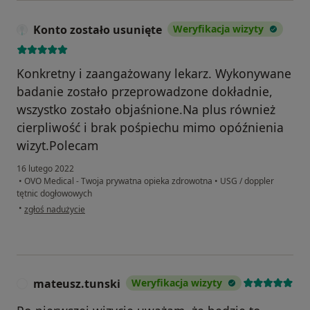
Konto zostało usunięte
Weryfikacja wizyty
Konkretny i zaangażowany lekarz. Wykonywane
badanie zostało przeprowadzone dokładnie,
wszystko zostało objaśnione.Na plus również
cierpliwość i brak pośpiechu mimo opóźnienia
wizyt.Polecam
16 lutego 2022
•
OVO Medical - Twoja prywatna opieka zdrowotna
•
USG / doppler
tętnic dogłowowych
w opinii użytkownika Konto zostało usunięte
•
zgłoś nadużycie
mateusz.tunski
Weryfikacja wizyty
M