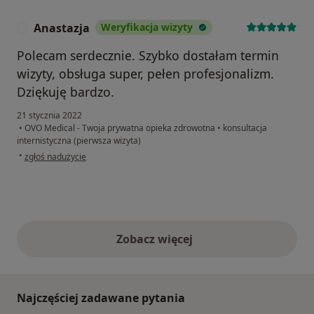
Anastazja
Weryfikacja wizyty
A
Polecam serdecznie. Szybko dostałam termin
wizyty, obsługa super, pełen profesjonalizm.
Dziękuję bardzo.
21 stycznia 2022
•
OVO Medical - Twoja prywatna opieka zdrowotna
•
konsultacja
internistyczna (pierwsza wizyta)
w opinii użytkownika Anastazja
•
zgłoś nadużycie
Zobacz więcej
opinie powyżej
Najczęściej zadawane pytania