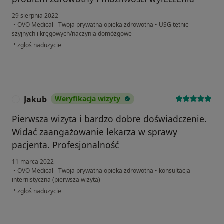
29 sierpnia 2022
•
OVO Medical - Twoja prywatna opieka zdrowotna
•
USG tętnic
szyjnych i kręgowych/naczynia domózgowe
w opinii użytkownika Maria D-B
•
zgłoś nadużycie
Jakub
Weryfikacja wizyty
J
Pierwsza wizyta i bardzo dobre doświadczenie.
Widać zaangażowanie lekarza w sprawy
pacjenta. Profesjonalność
11 marca 2022
•
OVO Medical - Twoja prywatna opieka zdrowotna
•
konsultacja
internistyczna (pierwsza wizyta)
w opinii użytkownika Jakub
•
zgłoś nadużycie