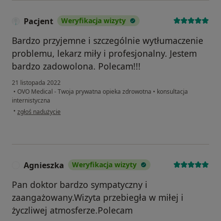
Pacjent
Weryfikacja wizyty
Bardzo przyjemne i szczególnie wytłumaczenie
problemu, lekarz miły i profesjonalny. Jestem
bardzo zadowolona. Polecam!!!
21 listopada 2022
•
OVO Medical - Twoja prywatna opieka zdrowotna
•
konsultacja
internistyczna
w opinii użytkownika Pacjent
•
zgłoś nadużycie
Agnieszka
Weryfikacja wizyty
A
Pan doktor bardzo sympatyczny i
zaangażowany.Wizyta przebiegła w miłej i
życzliwej atmosferze.Polecam