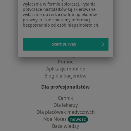
wyłącznie w formie zbiorczej. Pytania
Kontakt
dotyczące nastolatków są skierowane
wyłącznie do rodziców lub opiekunów
Dla pacjentów
prawnych. Nie zbieramy informacji
bezpośrednio od osób niepełnoletnich.
Lekarze
Placówki medyczne
Pytania i odpowiedzi
Start survey
Usługi i zabiegi
Choroby
Pomoc
Aplikacje mobilne
Blog dla pacjentów
Dla profesjonalistów
Cennik
Dla lekarzy
Dla placówek medycznych
Noa Notes
nowość
Baza wiedzy