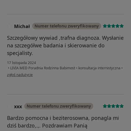
Michał
Numer telefonu zweryfikowany
M
Szczegółowy wywiad ,trafna diagnoza. Wysłanie
na szczegółwe badania i skierowanie do
specjalisty.
17 listopada 2024
•
LIVIA MED Poradnia Rodzinna Babimost
•
konsultacja internistyczna
•
w opinii użytkownika Michał
zgłoś nadużycie
xxx
Numer telefonu zweryfikowany
X
Bardzo pomocna i beziterosowna, ponagla mi
dziś bardzo,.,. Pozdrawiam Panią