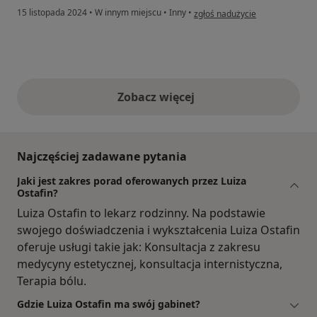
w opinii użytkownika xxx
15 listopada 2024
•
W innym miejscu
•
Inny
•
zgłoś nadużycie
Zobacz więcej
opinie powyżej
Najczęściej zadawane pytania
Jaki jest zakres porad oferowanych przez Luiza
Ostafin?
Luiza Ostafin to lekarz rodzinny. Na podstawie
swojego doświadczenia i wykształcenia Luiza Ostafin
oferuje usługi takie jak: Konsultacja z zakresu
medycyny estetycznej, konsultacja internistyczna,
Terapia bólu.
Gdzie Luiza Ostafin ma swój gabinet?