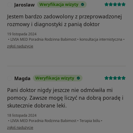
Jaroslaw
Weryfikacja wizyty
J
Jestem bardzo zadowolony z przeprowadzonej
rozmowy i diagnostyki z panią doktor
19 listopada 2024
•
LIVIA MED Poradnia Rodzinna Babimost
•
konsultacja internistyczna
•
w opinii użytkownika Jaroslaw
zgłoś nadużycie
Magda
Weryfikacja wizyty
M
Pani doktor nigdy jeszcze nie odmówiła mi
pomocy. Zawsze mogę liczyć na dobrą poradę i
skutecznie dobrane leki.
18 listopada 2024
•
LIVIA MED Poradnia Rodzinna Babimost
•
Terapia bólu
•
w opinii użytkownika Magda
zgłoś nadużycie