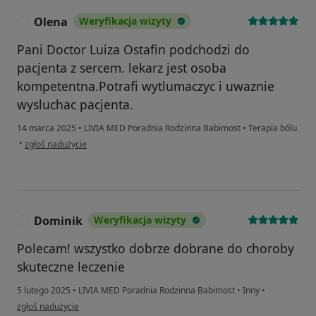
Olena
Weryfikacja wizyty
O
Pani Doctor Luiza Ostafin podchodzi do
pacjenta z sercem. lekarz jest osoba
kompetentna.Potrafi wytlumaczyc i uwaznie
wysluchac pacjenta.
14 marca 2025
•
LIVIA MED Poradnia Rodzinna Babimost
•
Terapia bólu
w opinii użytkownika Olena
•
zgłoś nadużycie
Dominik
Weryfikacja wizyty
D
Polecam! wszystko dobrze dobrane do choroby
skuteczne leczenie
5 lutego 2025
•
LIVIA MED Poradnia Rodzinna Babimost
•
Inny
•
w opinii użytkownika Dominik
zgłoś nadużycie