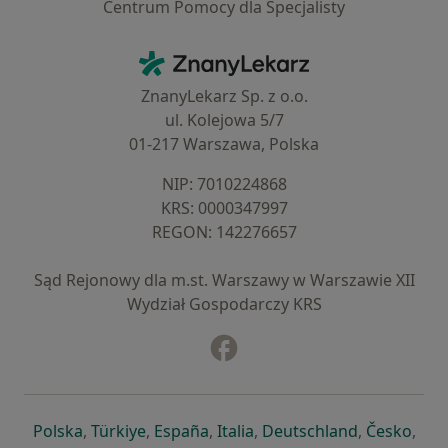
Centrum Pomocy dla Specjalisty
Kontakt
ZnanyLekarz - Strona główna
ZnanyLekarz Sp. z o.o.
ul. Kolejowa 5/7
01-217 Warszawa, Polska
NIP: ⁠7010224868
KRS: ⁠0000347997
REGON: ⁠142276657
Sąd Rejonowy dla m.st. Warszawy w Warszawie XII
Wydział Gospodarczy KRS
Facebook
otwiera się w nowej karcie
otwiera się w nowej karcie
otwiera się w nowej karcie
otwiera się w nowej karcie
otwiera się w nowej karci
otwiera się
otwi
Polska
,
Türkiye
,
España
,
Italia
,
Deutschland
,
Česko
,