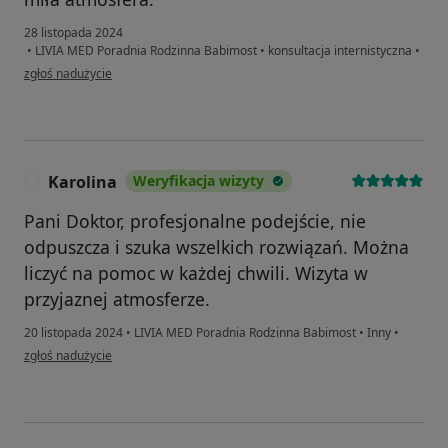
28 listopada 2024
•
LIVIA MED Poradnia Rodzinna Babimost
•
konsultacja internistyczna
•
w opinii użytkownika ANDRZEJ
zgłoś nadużycie
Karolina
Weryfikacja wizyty
K
Pani Doktor, profesjonalne podejście, nie
odpuszcza i szuka wszelkich rozwiązań. Można
liczyć na pomoc w każdej chwili. Wizyta w
przyjaznej atmosferze.
20 listopada 2024
•
LIVIA MED Poradnia Rodzinna Babimost
•
Inny
•
w opinii użytkownika Karolina
zgłoś nadużycie