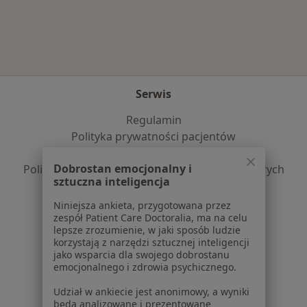
Więcej w kategorii: W pobliżu Babimostu
Serwis
Regulamin
Polityka prywatności pacjentów
Polityka prywatności profesjonalistów
Dobrostan emocjonalny i
Polityka prywatności dla profesjonalistów, których
sztuczna inteligencja
dane pozyskaliśmy samodzielnie
Polityka cookies
Niniejsza ankieta, przygotowana przez
zespół Patient Care Doctoralia, ma na celu
Jak działają wyniki wyszukiwania
lepsze zrozumienie, w jaki sposób ludzie
Dostępność
korzystają z narzędzi sztucznej inteligencji
O nas
jako wsparcia dla swojego dobrostanu
emocjonalnego i zdrowia psychicznego.
Praca
Rekrutujemy!
Partnerzy
Udział w ankiecie jest anonimowy, a wyniki
Centrum prasowe
będą analizowane i prezentowane