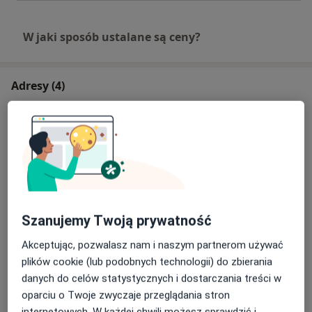
W jaki sposób ustalane są ceny?
Adresy (4)
Adres 1
Adres 2
Adres 3
Adres 4
LIVIA MED Poradnia Rodzinna Babimost
Wolsztyńska 30,
66-110
Babimost
Szanujemy Twoją prywatność
Powiększ mapę
otwiera się w nowej karcie
Akceptując, pozwalasz nam i naszym partnerom używać
plików cookie (lub podobnych technologii) do zbierania
Dostępność
W tym gabinecie nie można umawiać wizyt przez
danych do celów statystycznych i dostarczania treści w
internet
oparciu o Twoje zwyczaje przeglądania stron
Co mam zrobić w tej sytuacji?
internetowych. W każdej chwili możesz sprawdzić i