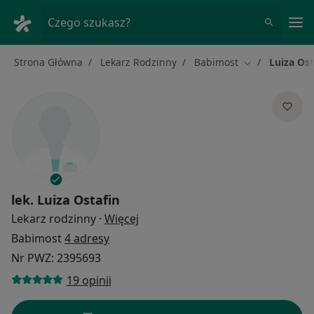
Me
Czego szukasz?
Strona Główna
Lekarz Rodzinny
Babimost
Luiza Ost
Zmień miasto
lek.
Luiza Ostafin
O specjalizacjach
Lekarz rodzinny
·
Więcej
Babimost
4 adresy
Nr PWZ: 2395693
19 opinii