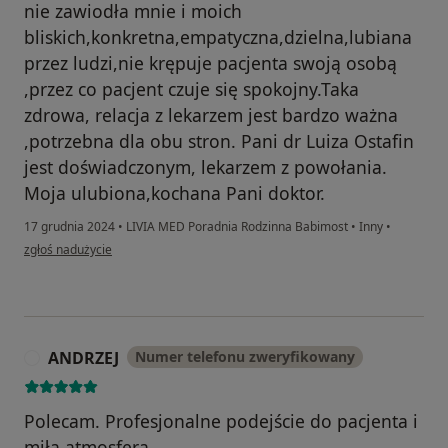
nie zawiodła mnie i moich
bliskich,konkretna,empatyczna,dzielna,lubiana
przez ludzi,nie krępuje pacjenta swoją osobą
,przez co pacjent czuje się spokojny.Taka
zdrowa, relacja z lekarzem jest bardzo ważna
,potrzebna dla obu stron. Pani dr Luiza Ostafin
jest doświadczonym, lekarzem z powołania.
Moja ulubiona,kochana Pani doktor.
17 grudnia 2024
•
LIVIA MED Poradnia Rodzinna Babimost
•
Inny
•
w opinii użytkownika Alicja B.
zgłoś nadużycie
ANDRZEJ
Numer telefonu zweryfikowany
A
Polecam. Profesjonalne podejście do pacjenta i
miła atmosfera.