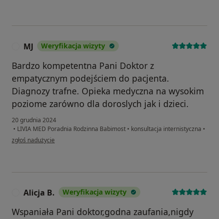
MJ
Weryfikacja wizyty
M
Bardzo kompetentna Pani Doktor z
empatycznym podejściem do pacjenta.
Diagnozy trafne. Opieka medyczna na wysokim
poziome zarówno dla doroslych jak i dzieci.
20 grudnia 2024
•
LIVIA MED Poradnia Rodzinna Babimost
•
konsultacja internistyczna
•
w opinii użytkownika MJ
zgłoś nadużycie
Alicja B.
Weryfikacja wizyty
A
Wspaniała Pani doktor,godna zaufania,nigdy