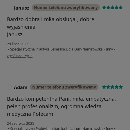
Janusz
Numer telefonu zweryfikowany
J
Bardzo dobra i miła obsługa , dobre
wyjaśnienia
Janusz
29 lipca 2025
•
Specjalistyczna Praktyka Lekarska Lidia Lum-Namirowska
•
Inny
•
w opinii użytkownika Janusz
zgłoś nadużycie
Adam
Numer telefonu zweryfikowany
A
Bardzo kompetentna Pani, miła, empatyczna,
pełen profesjonalizm, ogromna wiedza
medyczna Polecam
24 czerwca 2025
•
Specjalistyczna Praktyka Lekarska Lidia Lum-Namirowska
•
Inny
•