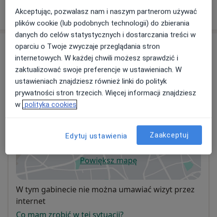
Akceptując, pozwalasz nam i naszym partnerom używać
plików cookie (lub podobnych technologii) do zbierania
danych do celów statystycznych i dostarczania treści w
Adresy (2)
oparciu o Twoje zwyczaje przeglądania stron
internetowych. W każdej chwili możesz sprawdzić i
Adres 1
Adres 2
zaktualizować swoje preferencje w ustawieniach. W
ustawieniach znajdziesz również linki do polityk
prywatności stron trzecich. Więcej informacji znajdziesz
w
polityka cookies
Specjalistyczna Praktyka Lekarska Lidia
Lum-Namirowska
Wawrzyniaka 13,
Mosina
Zaakceptuj
Edytuj ustawienia
Powiększ mapę
otwiera się w nowej karcie
Dostępność
W tym gabinecie nie można umawiać wizyt przez
internet
Co mam zrobić w tej sytuacji?