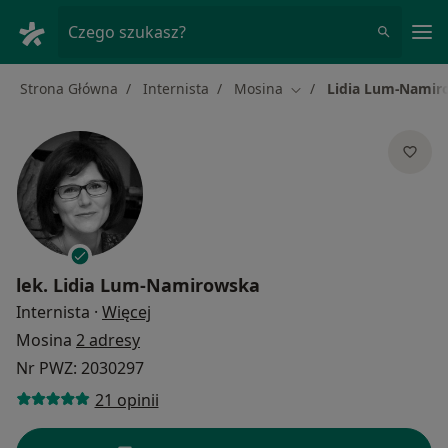
Me
Czego szukasz?
Strona Główna
Internista
Mosina
Lidia Lum-Namir
Zmień miasto
lek.
Lidia Lum-Namirowska
O specjalizacjach
Internista
·
Więcej
Mosina
2 adresy
Nr PWZ: 2030297
21 opinii