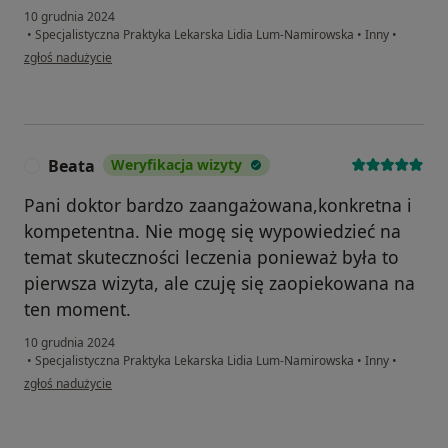
10 grudnia 2024
•
Specjalistyczna Praktyka Lekarska Lidia Lum-Namirowska
•
Inny
•
w opinii użytkownika EW
zgłoś nadużycie
Beata
Weryfikacja wizyty
B
Pani doktor bardzo zaangażowana,konkretna i
kompetentna. Nie mogę się wypowiedzieć na
temat skuteczności leczenia ponieważ była to
pierwsza wizyta, ale czuję się zaopiekowana na
ten moment.
10 grudnia 2024
•
Specjalistyczna Praktyka Lekarska Lidia Lum-Namirowska
•
Inny
•
w opinii użytkownika Beata
zgłoś nadużycie