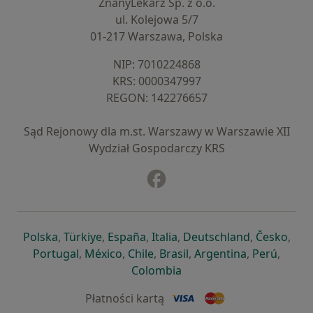
ZnanyLekarz Sp. z o.o.
ul. Kolejowa 5/7
01-217 Warszawa, Polska
NIP: ⁠7010224868
KRS: ⁠0000347997
REGON: ⁠142276657
Sąd Rejonowy dla m.st. Warszawy w Warszawie XII
Wydział Gospodarczy KRS
Facebook
otwiera się w nowej karcie
otwiera się w nowej karcie
otwiera się w nowej karcie
otwiera się w nowej karcie
otwiera się w nowej karci
otwiera się
otwi
Polska
,
Türkiye
,
España
,
Italia
,
Deutschland
,
Česko
,
otwiera się w nowej karcie
otwiera się w nowej karcie
otwiera się w nowej karcie
otwiera się w nowej kar
otwiera się 
otwier
Portugal
,
México
,
Chile
,
Brasil
,
Argentina
,
Perú
,
otwiera się w nowej karc
Colombia
Płatności kartą