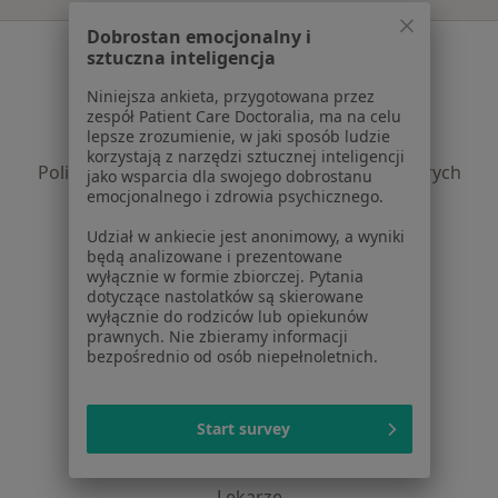
Dobrostan emocjonalny i
Serwis
sztuczna inteligencja
Regulamin
Niniejsza ankieta, przygotowana przez
zespół Patient Care Doctoralia, ma na celu
Polityka prywatności pacjentów
lepsze zrozumienie, w jaki sposób ludzie
Polityka prywatności profesjonalistów
korzystają z narzędzi sztucznej inteligencji
Polityka prywatności dla profesjonalistów, których
jako wsparcia dla swojego dobrostanu
emocjonalnego i zdrowia psychicznego.
dane pozyskaliśmy samodzielnie
Polityka cookies
Udział w ankiecie jest anonimowy, a wyniki
Jak działają wyniki wyszukiwania
będą analizowane i prezentowane
wyłącznie w formie zbiorczej. Pytania
Dostępność
dotyczące nastolatków są skierowane
O nas
wyłącznie do rodziców lub opiekunów
Praca
Rekrutujemy!
prawnych. Nie zbieramy informacji
bezpośrednio od osób niepełnoletnich.
Partnerzy
Centrum prasowe
Kontakt
Start survey
Dla pacjentów
Lekarze