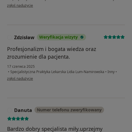
w opinii użytkownika Adam
zgłoś nadużycie
Zdzisław
Weryfikacja wizyty
Z
Profesjonalizm i bogata wiedza oraz
zrozumienie dla pacjenta.
17 czerwca 2025
•
Specjalistyczna Praktyka Lekarska Lidia Lum-Namirowska
•
Inny
•
w opinii użytkownika Zdzisław
zgłoś nadużycie
Danuta
Numer telefonu zweryfikowany
D
Bardzo dobry specjalista miły.uprzejmy