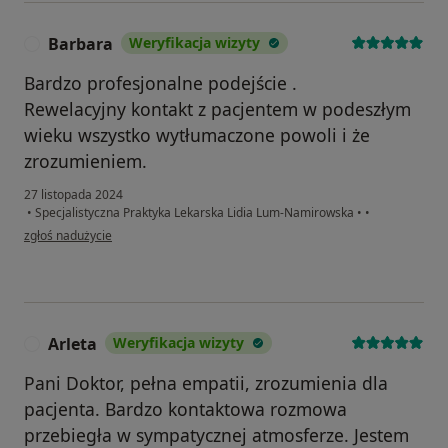
Barbara
Weryfikacja wizyty
B
Bardzo profesjonalne podejście .
Rewelacyjny kontakt z pacjentem w podeszłym
wieku wszystko wytłumaczone powoli i że
zrozumieniem.
27 listopada 2024
•
Specjalistyczna Praktyka Lekarska Lidia Lum-Namirowska
•
•
w opinii użytkownika Barbara
zgłoś nadużycie
Arleta
Weryfikacja wizyty
A
Pani Doktor, pełna empatii, zrozumienia dla
pacjenta. Bardzo kontaktowa rozmowa
przebiegła w sympatycznej atmosferze. Jestem