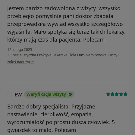
Jestem bardzo zadowolona z wizyty, wszystko
przebiegło pomyślnie pani doktor zbadała
przeprowadziła wywiad wszystko szczegółowo
wyjaśniła. Mało spotyka się teraz takich lekarzy,
którzy mają czas dla pacjenta. Polecam
12 lutego 2025
•
Specjalistyczna Praktyka Lekarska Lidia Lum-Namirowska
•
Inny
•
w opinii użytkownika Aneta
zgłoś nadużycie
EW
Weryfikacja wizyty
E
Bardzo dobry specjalista. Przyjazne
nastawienie, cierpliwość, empatia,
wyrozumiałość po prostu dusza człowiek. 5
gwiazdek to mało. Polecam