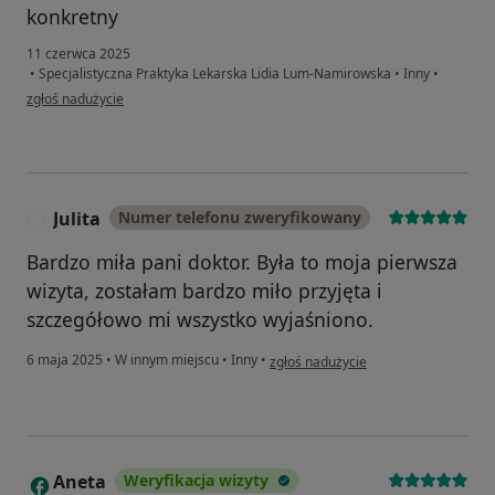
konkretny
11 czerwca 2025
•
Specjalistyczna Praktyka Lekarska Lidia Lum-Namirowska
•
Inny
•
w opinii użytkownika Danuta
zgłoś nadużycie
Julita
Numer telefonu zweryfikowany
J
Bardzo miła pani doktor. Była to moja pierwsza
wizyta, zostałam bardzo miło przyjęta i
szczegółowo mi wszystko wyjaśniono.
w opinii użytkownika Julita
6 maja 2025
•
W innym miejscu
•
Inny
•
zgłoś nadużycie
Aneta
Weryfikacja wizyty
A