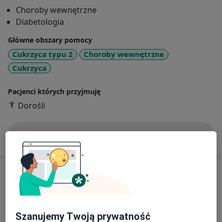
Polskiego Towarzystwa Diabetologicznego.
Choroby wewnętrzne
Diabetologia
Główne obszary pomocy
Cukrzyca typu 2
Choroby wewnętrzne
Cukrzyca
Pacjenci których przyjmuję
Dorośli
Pokaż więcej
o doświadczeniu
Usługi i ceny
Brak informacji o usługach i cenach
Ten lekarz nie dodał jeszcze informacji o usługach i
Szanujemy Twoją prywatność
cenach.