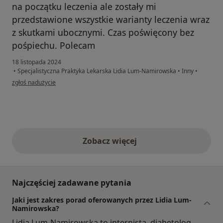
na początku leczenia ale zostały mi
przedstawione wszystkie warianty leczenia wraz
z skutkami ubocznymi. Czas poświęcony bez
pośpiechu. Polecam
18 listopada 2024
•
Specjalistyczna Praktyka Lekarska Lidia Lum-Namirowska
•
Inny
•
w opinii użytkownika Arleta
zgłoś nadużycie
Zobacz więcej
opinie powyżej
Najczęściej zadawane pytania
Jaki jest zakres porad oferowanych przez Lidia Lum-
Namirowska?
Lidia Lum-Namirowska to internista, diabetolog.