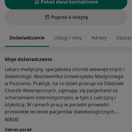
Pokaż dane kontaktowe
Poproś o wizytę
Doświadczenie
Usługi i ceny
Adresy
Ubezpi
Moje doświadczenie
Lekarz medycyny, specjalistka chorób wewnętrznych i
diabetologii. Absolwentka Uniwersytetu Medycznego
w Poznaniu. Praktyk, na co dzień pracuje na Oddziale
Chorób Wewnętrznych, zajmując się pacjentami ze
schorzeniami internistycznymi, w tym z cukrzycą i
otyłością. W ramach pracy w poradni prowadzi
przewlekłe leczenie pacjentów diabetologicznych,
O mnie
monitorując przebieg choroby i jej powikłania.
więcej
Członkini Towarzystwa Internistów Polskich i
Zakres porad