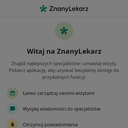
Me
Lekarz Rehabilitacji Medycznej • Cedry Małe, pomorskie
Filtry
Ubezpieczenie
Mapa
Polecani lekarze rehabilitacji medycznej w
Witaj na ZnanyLekarz
Jak działają wyniki wyszukiwania
Znajdź najlepszych specjalistów i umawiaj wizyty.
Pobierz aplikację, aby uzyskać bezpłatny dostęp do
Wybierz swoje ubezpieczenie
przydatnych funkcji:
Łatwo zarządzaj swoimi wizytami
Wysyłaj wiadomości do specjalistów
Otrzymuj powiadomienia