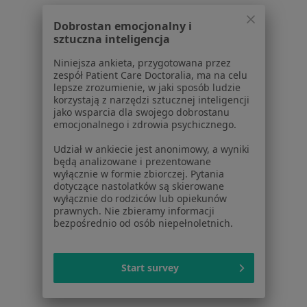
Partnerzy
Centrum prasowe
Dobrostan emocjonalny i
sztuczna inteligencja
Kontakt
Niniejsza ankieta, przygotowana przez
Dla pacjentów
zespół Patient Care Doctoralia, ma na celu
lepsze zrozumienie, w jaki sposób ludzie
Lekarze
korzystają z narzędzi sztucznej inteligencji
Placówki medyczne
jako wsparcia dla swojego dobrostanu
emocjonalnego i zdrowia psychicznego.
Pytania i odpowiedzi
Usługi i zabiegi
Udział w ankiecie jest anonimowy, a wyniki
Choroby
będą analizowane i prezentowane
wyłącznie w formie zbiorczej. Pytania
Pomoc
dotyczące nastolatków są skierowane
Aplikacje mobilne
wyłącznie do rodziców lub opiekunów
Blog dla pacjentów
prawnych. Nie zbieramy informacji
bezpośrednio od osób niepełnoletnich.
Dla profesjonalistów
Cennik
Start survey
Dla lekarzy
Dla placówek medycznych