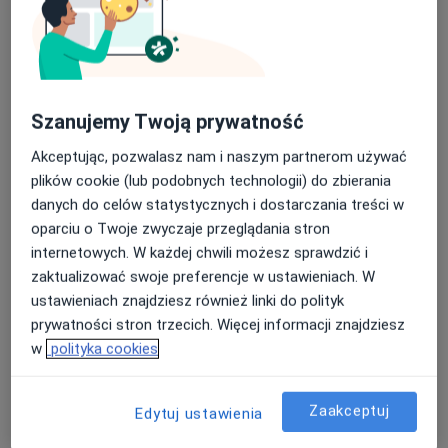
Rehabilitacja medyczna, Dermatologia, Medycyna estetyczna
·
Więcej
1029 opinii
Podwale Staromiejskie 105/106/1, Gdańsk
•
Mapa
Szanujemy Twoją prywatność
Brak dostępnych specjalistów z wolnymi terminami w tym centrum medycznym.
Akceptując, pozwalasz nam i naszym partnerom używać
Pokaż profil
plików cookie (lub podobnych technologii) do zbierania
danych do celów statystycznych i dostarczania treści w
oparciu o Twoje zwyczaje przeglądania stron
internetowych. W każdej chwili możesz sprawdzić i
zaktualizować swoje preferencje w ustawieniach. W
ustawieniach znajdziesz również linki do polityk
prywatności stron trzecich. Więcej informacji znajdziesz
w
polityka cookies
lek. Beata Królikowska
Zaakceptuj
Edytuj ustawienia
·
Więcej
Lekarz rehabilitacji medycznej