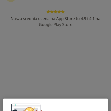
REHAB
·
Więcej
Rehabilitacja medyczna, Fizjoterapia, Ortopedia
Nasza średnia ocena na App Store to 4.9 i 4.1 na
3082 opinie
Google Play Store
Karmelicka 1, Gdańsk
•
Mapa
Brak dostępnych specjalistów z wolnymi terminami w tym centrum medycznym.
Pokaż profil
Centrum Medyczne dr n. med. Alicja
Rustowska-Rogowska i Partnerzy