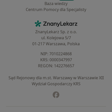
Baza wiedzy
Centrum Pomocy dla Specjalisty
Kontakt
ZnanyLekarz - Strona główna
ZnanyLekarz Sp. z o.o.
ul. Kolejowa 5/7
01-217 Warszawa, Polska
NIP: ⁠7010224868
KRS: ⁠0000347997
REGON: ⁠142276657
Sąd Rejonowy dla m.st. Warszawy w Warszawie XII
Wydział Gospodarczy KRS
Facebook
otwiera się w nowej karcie