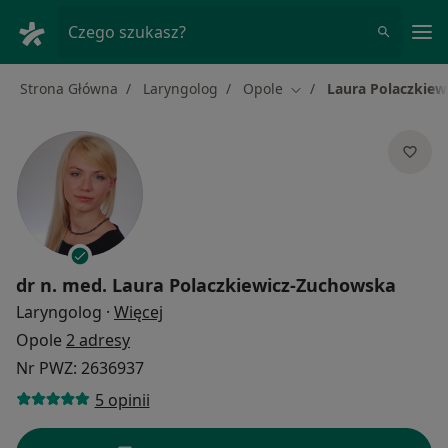
Me
Czego szukasz?
Strona Główna
Laryngolog
Opole
Laura Polaczkie
Zmień miasto
dr n. med.
Laura Polaczkiewicz-Zuchowska
O specjalizacjach
Laryngolog
·
Więcej
Opole
2 adresy
Nr PWZ: 2636937
5 opinii