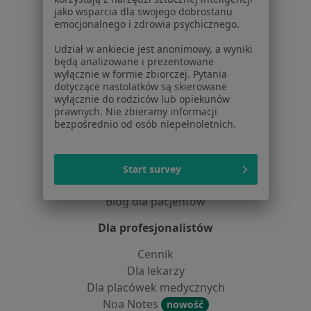
jako wsparcia dla swojego dobrostanu
Centrum prasowe
emocjonalnego i zdrowia psychicznego.
Kontakt
Udział w ankiecie jest anonimowy, a wyniki
Dla pacjentów
będą analizowane i prezentowane
wyłącznie w formie zbiorczej. Pytania
Lekarze
dotyczące nastolatków są skierowane
wyłącznie do rodziców lub opiekunów
Placówki medyczne
prawnych. Nie zbieramy informacji
Pytania i odpowiedzi
bezpośrednio od osób niepełnoletnich.
Usługi i zabiegi
Choroby
Pomoc
Start survey
Aplikacje mobilne
Blog dla pacjentów
Dla profesjonalistów
Cennik
Dla lekarzy
Dla placówek medycznych
Noa Notes
nowość