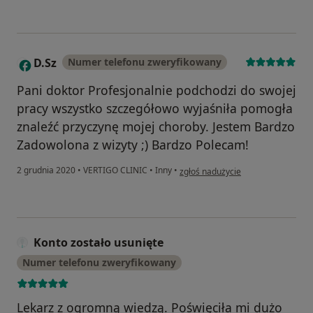
D.Sz
Numer telefonu zweryfikowany
D
Pani doktor Profesjonalnie podchodzi do swojej
pracy wszystko szczegółowo wyjaśniła pomogła
znaleźć przyczynę mojej choroby. Jestem Bardzo
Zadowolona z wizyty ;) Bardzo Polecam!
w opinii użytkownika D.Sz
2 grudnia 2020
•
VERTIGO CLINIC
•
Inny
•
zgłoś nadużycie
Konto zostało usunięte
Numer telefonu zweryfikowany
Lekarz z ogromną wiedzą. Poświęciła mi dużo