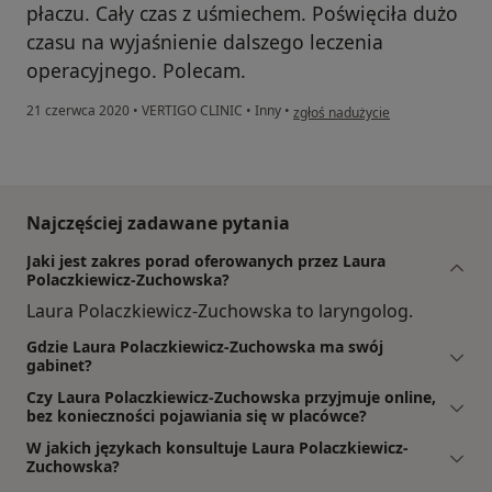
płaczu. Cały czas z uśmiechem. Poświęciła dużo
czasu na wyjaśnienie dalszego leczenia
operacyjnego. Polecam.
w opinii użytkownika Konto zosta
21 czerwca 2020
•
VERTIGO CLINIC
•
Inny
•
zgłoś nadużycie
Najczęściej zadawane pytania
Jaki jest zakres porad oferowanych przez Laura
Polaczkiewicz-Zuchowska?
Laura Polaczkiewicz-Zuchowska to laryngolog.
Gdzie Laura Polaczkiewicz-Zuchowska ma swój
gabinet?
Czy Laura Polaczkiewicz-Zuchowska przyjmuje online,
bez konieczności pojawiania się w placówce?
W jakich językach konsultuje Laura Polaczkiewicz-
Zuchowska?