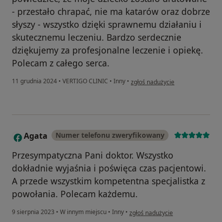
- przestało chrapać, nie ma katarów oraz dobrze
grudzień 2018 - do dziś Starszy Asystent w Oddziale
słyszy - wszystko dzięki sprawnemu działaniu i
Laryngologii Szpitala Powiatowego w Nysie.
skutecznemu leczeniu. Bardzo serdecznie
dziękujemy za profesjonalne leczenie i opiekę.
czerwiec 2011 - do dziś - Gabinet Laryngologiczny w
Polecam z całego serca.
VERTIGO CLINIC w Opolu
w opinii użytkownika Wdzięczny p
11 grudnia 2024
•
VERTIGO CLINIC
•
Inny
•
zgłoś nadużycie
-------------------------------------------------------------------------
Członek Polskiego Towarzystwa Otorynolaryngologów
– Chirurgów Głowy i Szyi. Oddział Śląsko-Opolski
Agata
Numer telefonu zweryfikowany
A
Przesympatyczna Pani doktor. Wszystko
dokładnie wyjaśnia i poświęca czas pacjentowi.
A przede wszystkim kompetentna specjalistka z
powołania. Polecam każdemu.
w opinii użytkownika Agata
9 sierpnia 2023
•
W innym miejscu
•
Inny
•
zgłoś nadużycie