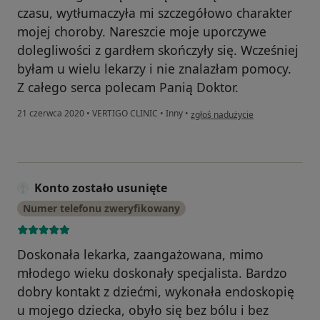
czasu, wytłumaczyła mi szczegółowo charakter
mojej choroby. Nareszcie moje uporczywe
dolegliwości z gardłem skończyły się. Wcześniej
byłam u wielu lekarzy i nie znalazłam pomocy.
Z całego serca polecam Panią Doktor.
w opinii użytkownika Konto zosta
21 czerwca 2020
•
VERTIGO CLINIC
•
Inny
•
zgłoś nadużycie
Konto zostało usunięte
Numer telefonu zweryfikowany
Doskonała lekarka, zaangażowana, mimo
młodego wieku doskonały specjalista. Bardzo
dobry kontakt z dziećmi, wykonała endoskopię
u mojego dziecka, obyło się bez bólu i bez