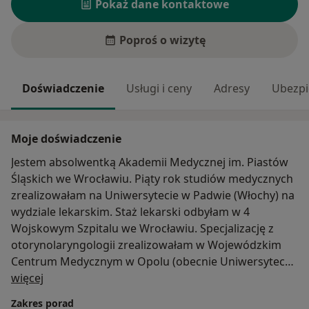
Pokaż dane kontaktowe
Poproś o wizytę
Doświadczenie
Usługi i ceny
Adresy
Ubezpi
Moje doświadczenie
Jestem absolwentką Akademii Medycznej im. Piastów
Śląskich we Wrocławiu. Piąty rok studiów medycznych
zrealizowałam na Uniwersytecie w Padwie (Włochy) na
wydziale lekarskim. Staż lekarski odbyłam w 4
Wojskowym Szpitalu we Wrocławiu. Specjalizację z
otorynolaryngologii zrealizowałam w Wojewódzkim
Centrum Medycznym w Opolu (obecnie Uniwersytecki
O mnie
Szpital Kliniczny) w Oddziale Laryngologii pod
więcej
kierunkiem Dr n.med. Tomasza Rekuckiego.
Zakres porad