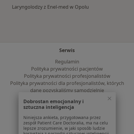
Laryngolodzy z Enel-med w Opolu
Serwis
Regulamin
Polityka prywatności pacjentów
Polityka prywatności profesjonalistów
Polityka prywatności dla profesjonalistów, których
dane pozyskaliśmy samodzielnie
Polityka cookies
Dobrostan emocjonalny i
Jak działają wyniki wyszukiwania
sztuczna inteligencja
Dostępność
Niniejsza ankieta, przygotowana przez
O nas
zespół Patient Care Doctoralia, ma na celu
Praca
Rekrutujemy!
lepsze zrozumienie, w jaki sposób ludzie
Partnerzy
korzystają z narzędzi sztucznej inteligencji