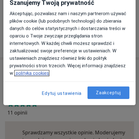
Ten specjalista przyjmuje wyłącznie pacjentów
Szanujemy Twoją prywatność
prywatnych. Możesz opłacić wizytę samodzielnie lub
Akceptując, pozwalasz nam i naszym partnerom używać
znaleźć innego specjalistę, który akceptuje Twoje
plików cookie (lub podobnych technologii) do zbierania
ubezpieczenie.
danych do celów statystycznych i dostarczania treści w
oparciu o Twoje zwyczaje przeglądania stron
Szukaj specjalistów według ubezpieczenia
internetowych. W każdej chwili możesz sprawdzić i
zaktualizować swoje preferencje w ustawieniach. W
ustawieniach znajdziesz również linki do polityk
prywatności stron trzecich. Więcej informacji znajdziesz
Opinie
w
polityka cookies
Dodaj swoją opinię
Zaakceptuj
Edytuj ustawienia
11 opinii
Sprawdzamy wszystkie opinie. Moderujemy