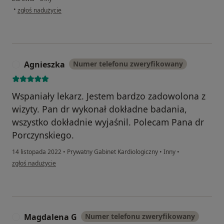
w opinii użytkownika Ewa
•
zgłoś nadużycie
Agnieszka
Numer telefonu zweryfikowany
A
Wspaniały lekarz. Jestem bardzo zadowolona z
wizyty. Pan dr wykonał dokładne badania,
wszystko dokładnie wyjaśnil. Polecam Pana dr
Porczynskiego.
14 listopada 2022
•
Prywatny Gabinet Kardiologiczny
•
Inny
•
w opinii użytkownika Agnieszka
zgłoś nadużycie
Magdalena G
Numer telefonu zweryfikowany
M