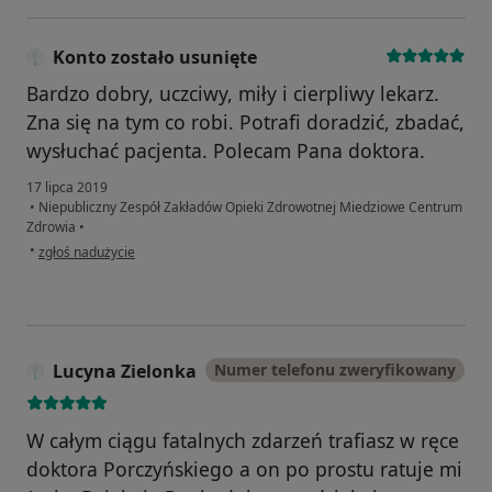
Konto zostało usunięte
Bardzo dobry, uczciwy, miły i cierpliwy lekarz.
Zna się na tym co robi. Potrafi doradzić, zbadać,
wysłuchać pacjenta. Polecam Pana doktora.
17 lipca 2019
•
Niepubliczny Zespół Zakładów Opieki Zdrowotnej Miedziowe Centrum
Zdrowia
•
w opinii użytkownika Konto zostało usunięte
•
zgłoś nadużycie
Lucyna Zielonka
Numer telefonu zweryfikowany
W całym ciągu fatalnych zdarzeń trafiasz w ręce
doktora Porczyńskiego a on po prostu ratuje mi