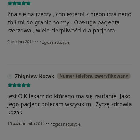
Zna się na rzeczy , cholesterol z niepoliczalnego
zbił mi do granic normy . Obsługa pacjenta
rzeczowa , wiele cierpliwości dla pacjenta.
w opinii użytkownika Waldek
9 grudnia 2014
•
•
•
zgłoś nadużycie
Zbigniew Kozak
Numer telefonu zweryfikowany
jest O.K lekarz do którego ma się zaufanie. Jako
jego pacjent polecam wszystkim . Życzę zdrowia
kozak
w opinii użytkownika Zbigniew Kozak
15 października 2014
•
•
•
zgłoś nadużycie