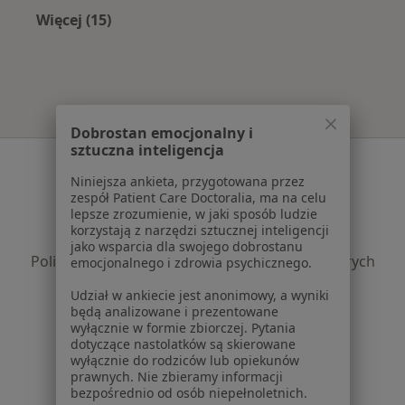
Więcej (15)
Więcej w kategorii: Najczęście leczone chorob
Dobrostan emocjonalny i
sztuczna inteligencja
Serwis
Niniejsza ankieta, przygotowana przez
Regulamin
zespół Patient Care Doctoralia, ma na celu
lepsze zrozumienie, w jaki sposób ludzie
Polityka prywatności pacjentów
korzystają z narzędzi sztucznej inteligencji
Polityka prywatności profesjonalistów
jako wsparcia dla swojego dobrostanu
Polityka prywatności dla profesjonalistów, których
emocjonalnego i zdrowia psychicznego.
dane pozyskaliśmy samodzielnie
Udział w ankiecie jest anonimowy, a wyniki
Polityka cookies
będą analizowane i prezentowane
Jak działają wyniki wyszukiwania
wyłącznie w formie zbiorczej. Pytania
dotyczące nastolatków są skierowane
Dostępność
wyłącznie do rodziców lub opiekunów
O nas
prawnych. Nie zbieramy informacji
Praca
Rekrutujemy!
bezpośrednio od osób niepełnoletnich.