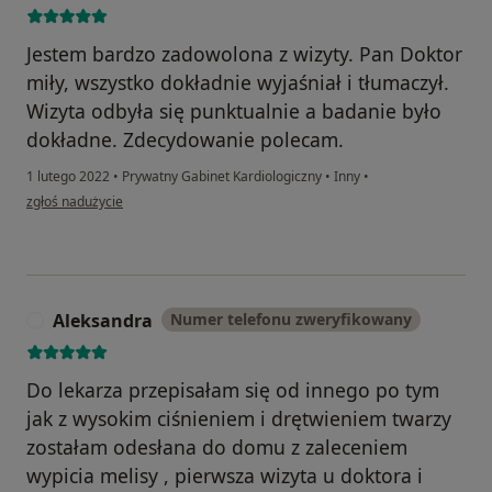
Jestem bardzo zadowolona z wizyty. Pan Doktor
miły, wszystko dokładnie wyjaśniał i tłumaczył.
Wizyta odbyła się punktualnie a badanie było
dokładne. Zdecydowanie polecam.
1 lutego 2022
•
Prywatny Gabinet Kardiologiczny
•
Inny
•
w opinii użytkownika Magdalena G
zgłoś nadużycie
Aleksandra
Numer telefonu zweryfikowany
A
Do lekarza przepisałam się od innego po tym
jak z wysokim ciśnieniem i drętwieniem twarzy
zostałam odesłana do domu z zaleceniem
wypicia melisy , pierwsza wizyta u doktora i