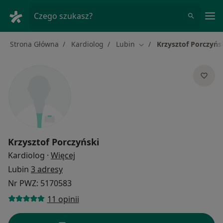
Me
Czego szukasz?
Strona Główna
Kardiolog
Lubin
Krzysztof Porczyńs
Zmień miasto
Krzysztof Porczyński
O specjalizacjach
Kardiolog
·
Więcej
Lubin
3 adresy
Nr PWZ: 5170583
11 opinii