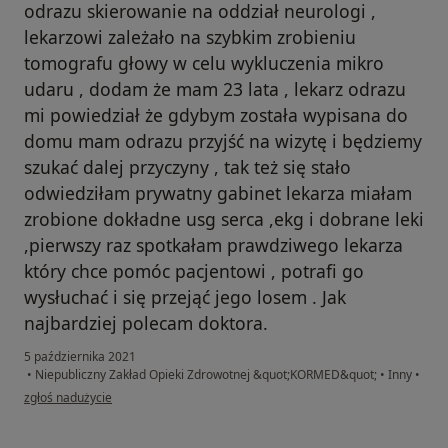
odrazu skierowanie na oddział neurologi ,
lekarzowi zależało na szybkim zrobieniu
tomografu głowy w celu wykluczenia mikro
udaru , dodam że mam 23 lata , lekarz odrazu
mi powiedział że gdybym została wypisana do
domu mam odrazu przyjść na wizytę i będziemy
szukać dalej przyczyny , tak też się stało
odwiedziłam prywatny gabinet lekarza miałam
zrobione dokładne usg serca ,ekg i dobrane leki
,pierwszy raz spotkałam prawdziwego lekarza
który chce pomóc pacjentowi , potrafi go
wysłuchać i się przejąć jego losem . Jak
najbardziej polecam doktora.
5 października 2021
•
Niepubliczny Zakład Opieki Zdrowotnej &quot;KORMED&quot;
•
Inny
•
w opinii użytkownika Aleksandra
zgłoś nadużycie