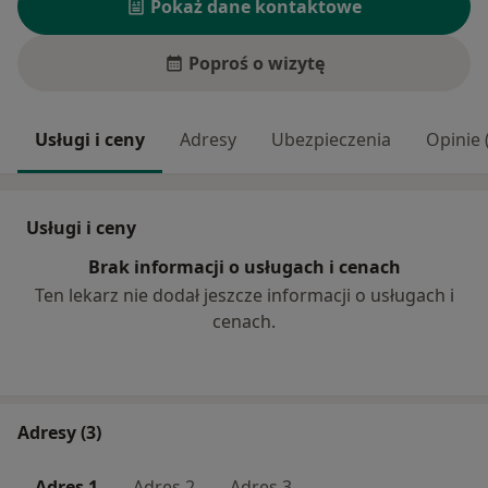
Pokaż dane kontaktowe
Poproś o wizytę
Usługi i ceny
Adresy
Ubezpieczenia
Opinie 
Usługi i ceny
Brak informacji o usługach i cenach
Ten lekarz nie dodał jeszcze informacji o usługach i
cenach.
Adresy (3)
Adres 1
Adres 2
Adres 3