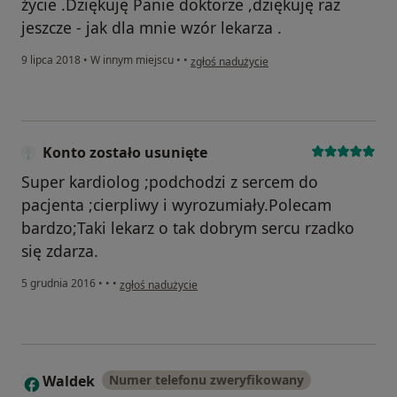
życie .Dziękuję Panie doktorze ,dziękuję raz
jeszcze - jak dla mnie wzór lekarza .
w opinii użytkownika Lucyna Zielonka
9 lipca 2018
•
W innym miejscu
•
•
zgłoś nadużycie
Konto zostało usunięte
Super kardiolog ;podchodzi z sercem do
pacjenta ;cierpliwy i wyrozumiały.Polecam
bardzo;Taki lekarz o tak dobrym sercu rzadko
się zdarza.
w opinii użytkownika Konto zostało usunięte
5 grudnia 2016
•
•
•
zgłoś nadużycie
Waldek
Numer telefonu zweryfikowany
W