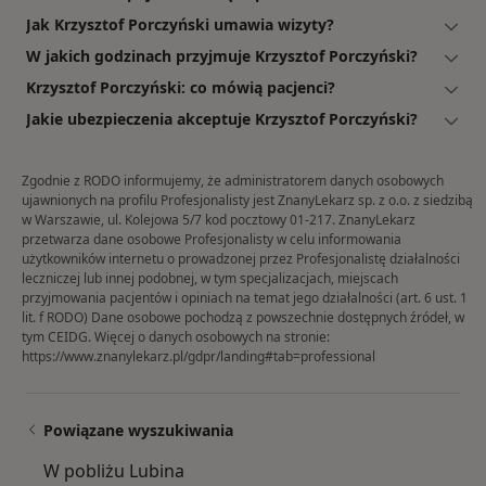
Jak Krzysztof Porczyński umawia wizyty?
W jakich godzinach przyjmuje Krzysztof Porczyński?
Krzysztof Porczyński: co mówią pacjenci?
Jakie ubezpieczenia akceptuje Krzysztof Porczyński?
Zgodnie z RODO informujemy, że administratorem danych osobowych
ujawnionych na profilu Profesjonalisty jest ZnanyLekarz sp. z o.o. z siedzibą
w Warszawie, ul. Kolejowa 5/7 kod pocztowy 01-217. ZnanyLekarz
przetwarza dane osobowe Profesjonalisty w celu informowania
użytkowników internetu o prowadzonej przez Profesjonalistę działalności
leczniczej lub innej podobnej, w tym specjalizacjach, miejscach
przyjmowania pacjentów i opiniach na temat jego działalności (art. 6 ust. 1
lit. f RODO) Dane osobowe pochodzą z powszechnie dostępnych źródeł, w
tym CEIDG. Więcej o danych osobowych na stronie:
https://www.znanylekarz.pl/gdpr/landing#tab=professional
Powiązane wyszukiwania
W pobliżu Lubina