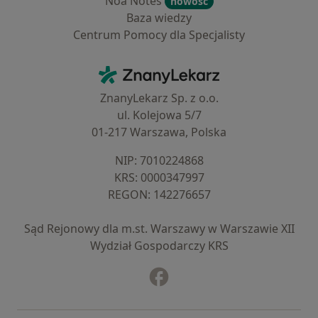
Noa Notes
nowość
Baza wiedzy
Centrum Pomocy dla Specjalisty
Kontakt
ZnanyLekarz - Strona główna
ZnanyLekarz Sp. z o.o.
ul. Kolejowa 5/7
01-217 Warszawa, Polska
NIP: ⁠7010224868
KRS: ⁠0000347997
REGON: ⁠142276657
Sąd Rejonowy dla m.st. Warszawy w Warszawie XII
Wydział Gospodarczy KRS
Facebook
otwiera się w nowej karcie