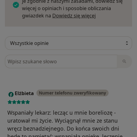
je zgodnie z naszymi zasadami, dowiedz się
więcej o opiniach i sposobie obliczania
Dowiedz się więce
gwiazdek na
Dowiedz się więcej
Szukaj w opiniach
Elżbieta
Numer telefonu zweryfikowany
E
Wspaniały lekarz: lecząc u mnie boreliozę -
uratował mi życie. Wyciągnął mnie ze stanu
wręcz beznadziejnego. Do końca swoich dni
będę to pamiętać: wspaniałą opiekę, leczenie,