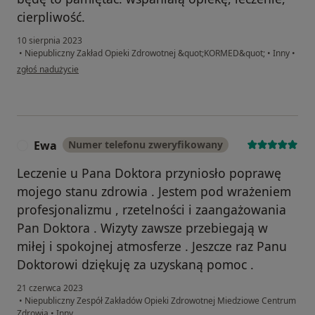
cierpliwość.
10 sierpnia 2023
•
Niepubliczny Zakład Opieki Zdrowotnej &quot;KORMED&quot;
•
Inny
•
w opinii użytkownika Elżbieta
zgłoś nadużycie
Ewa
Numer telefonu zweryfikowany
E
Leczenie u Pana Doktora przyniosło poprawę
mojego stanu zdrowia . Jestem pod wrażeniem
profesjonalizmu , rzetelności i zaangażowania
Pan Doktora . Wizyty zawsze przebiegają w
miłej i spokojnej atmosferze . Jeszcze raz Panu
Doktorowi dziękuję za uzyskaną pomoc .
21 czerwca 2023
•
Niepubliczny Zespół Zakładów Opieki Zdrowotnej Miedziowe Centrum
Zdrowia
•
Inny