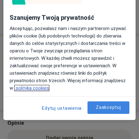
Szanujemy Twoją prywatność
Pokaż więcej
o adresie
Akceptując, pozwalasz nam i naszym partnerom używać
plików cookie (lub podobnych technologii) do zbierania
danych do celów statystycznych i dostarczania treści w
Ubezpieczenia - brak akceptowanych
oparciu o Twoje zwyczaje przeglądania stron
Ten specjalista przyjmuje wyłącznie pacjentów
internetowych. W każdej chwili możesz sprawdzić i
prywatnych. Możesz opłacić wizytę samodzielnie lub
zaktualizować swoje preferencje w ustawieniach. W
znaleźć innego specjalistę, który akceptuje Twoje
ustawieniach znajdziesz również linki do polityk
ubezpieczenie.
prywatności stron trzecich. Więcej informacji znajdziesz
w
polityka cookies
Szukaj specjalistów według ubezpieczenia
Zaakceptuj
Edytuj ustawienia
Opinie
Dodaj swoją opinię