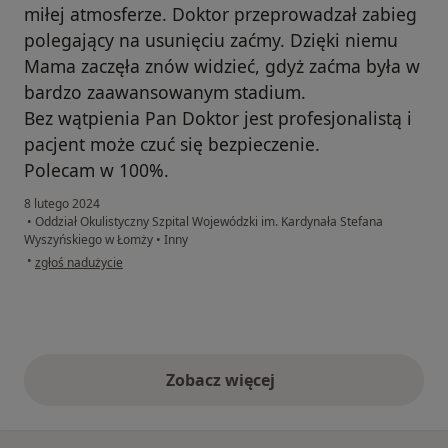
miłej atmosferze. Doktor przeprowadzał zabieg
polegający na usunięciu zaćmy. Dzięki niemu
Mama zaczęła znów widzieć, gdyż zaćma była w
bardzo zaawansowanym stadium.
Bez wątpienia Pan Doktor jest profesjonalistą i
pacjent może czuć się bezpieczenie.
Polecam w 100%.
8 lutego 2024
•
Oddział Okulistyczny Szpital Wojewódzki im. Kardynała Stefana
Wyszyńskiego w Łomży
•
Inny
w opinii użytkownika Pacjent
•
zgłoś nadużycie
Zobacz więcej
opinie powyżej