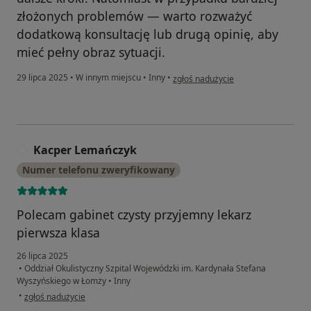
złożonych problemów — warto rozważyć
dodatkową konsultację lub drugą opinię, aby
mieć pełny obraz sytuacji.
w opinii użytkownika KP
29 lipca 2025
•
W innym miejscu
•
Inny
•
zgłoś nadużycie
Kacper Lemańczyk
K
Numer telefonu zweryfikowany
Polecam gabinet czysty przyjemny lekarz
pierwsza klasa
26 lipca 2025
•
Oddział Okulistyczny Szpital Wojewódzki im. Kardynała Stefana
Wyszyńskiego w Łomży
•
Inny
w opinii użytkownika Kacper Lemańczyk
•
zgłoś nadużycie