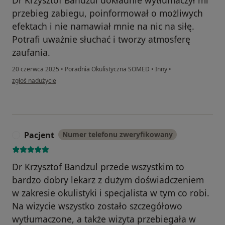
Dr Krzysztof Bandzul dokładnie wytłumaczył mi
przebieg zabiegu, poinformował o możliwych
efektach i nie namawiał mnie na nic na siłę.
Potrafi uważnie słuchać i tworzy atmosferę
zaufania.
20 czerwca 2025
•
Poradnia Okulistyczna SOMED
•
Inny
•
w opinii użytkownika Kamil Att
zgłoś nadużycie
Pacjent
Numer telefonu zweryfikowany
P
Dr Krzysztof Bandzul przede wszystkim to
bardzo dobry lekarz z dużym doświadczeniem
w zakresie okulistyki i specjalista w tym co robi.
Na wizycie wszystko zostało szczegółowo
wytłumaczone, a także wizyta przebiegała w