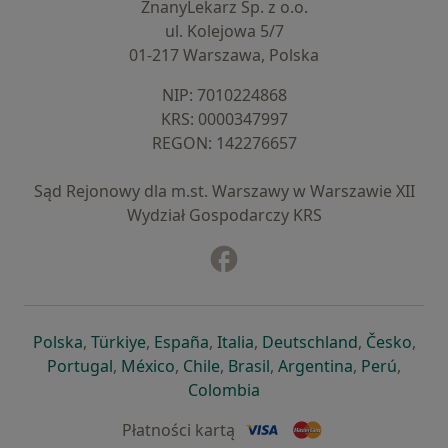
ZnanyLekarz Sp. z o.o.
ul. Kolejowa 5/7
01-217 Warszawa, Polska
NIP: ⁠7010224868
KRS: ⁠0000347997
REGON: ⁠142276657
Sąd Rejonowy dla m.st. Warszawy w Warszawie XII
Wydział Gospodarczy KRS
Facebook
otwiera się w nowej karcie
otwiera się w nowej karcie
otwiera się w nowej karcie
otwiera się w nowej karcie
otwiera się w nowej karci
otwiera się
otwi
Polska
,
Türkiye
,
España
,
Italia
,
Deutschland
,
Česko
,
otwiera się w nowej karcie
otwiera się w nowej karcie
otwiera się w nowej karcie
otwiera się w nowej kar
otwiera się 
otwier
Portugal
,
México
,
Chile
,
Brasil
,
Argentina
,
Perú
,
otwiera się w nowej karc
Colombia
Płatności kartą