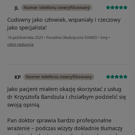
JL
Numer telefonu zweryfikowany
J
Cudowny jako człowiek, wspaniały i rzeczowy
jako specjalista!
18 października 2025
•
Poradnia Okulistyczna SOMED
•
Inny
•
w opinii użytkownika JL
zgłoś nadużycie
KP
Numer telefonu zweryfikowany
K
Jako pacjent miałem okazję skorzystać z usług
dr Krzysztofa Bandzula i chciałbym podzielić się
swoją opinią.
Pan doktor sprawia bardzo profesjonalne
wrażenie – podczas wizyty dokładnie tłumaczy