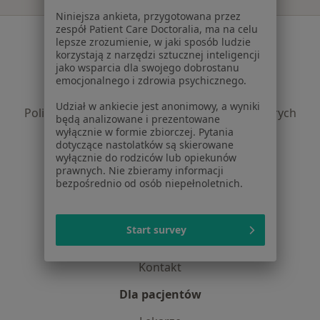
Niniejsza ankieta, przygotowana przez
zespół Patient Care Doctoralia, ma na celu
Serwis
lepsze zrozumienie, w jaki sposób ludzie
korzystają z narzędzi sztucznej inteligencji
Regulamin
jako wsparcia dla swojego dobrostanu
Polityka prywatności pacjentów
emocjonalnego i zdrowia psychicznego.
Polityka prywatności profesjonalistów
Udział w ankiecie jest anonimowy, a wyniki
Polityka prywatności dla profesjonalistów, których
będą analizowane i prezentowane
dane pozyskaliśmy samodzielnie
wyłącznie w formie zbiorczej. Pytania
dotyczące nastolatków są skierowane
Polityka cookies
wyłącznie do rodziców lub opiekunów
Jak działają wyniki wyszukiwania
prawnych. Nie zbieramy informacji
Dostępność
bezpośrednio od osób niepełnoletnich.
O nas
Praca
Rekrutujemy!
Start survey
Partnerzy
Centrum prasowe
Kontakt
Dla pacjentów