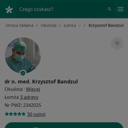
Me
Czego szukasz?
Strona Główna
Okulista
Łomża
Krzysztof Bandzul
Zmień miasto
dr n. med.
Krzysztof Bandzul
O specjalizacjach
Okulista
·
Więcej
Łomża
3 adresy
Nr PWZ: 2342025
30 opinii