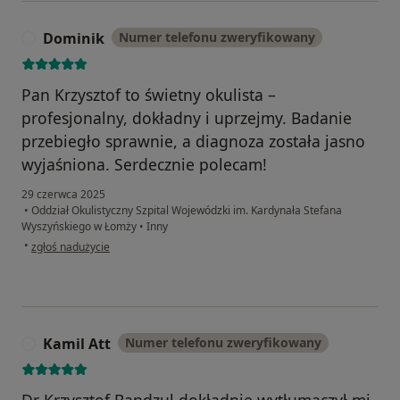
Dominik
Numer telefonu zweryfikowany
D
Pan Krzysztof to świetny okulista –
profesjonalny, dokładny i uprzejmy. Badanie
przebiegło sprawnie, a diagnoza została jasno
wyjaśniona. Serdecznie polecam!
29 czerwca 2025
•
Oddział Okulistyczny Szpital Wojewódzki im. Kardynała Stefana
Wyszyńskiego w Łomży
•
Inny
w opinii użytkownika Dominik
•
zgłoś nadużycie
Kamil Att
Numer telefonu zweryfikowany
K