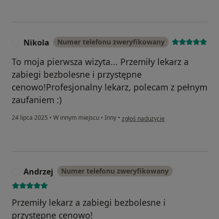
Nikola
Numer telefonu zweryfikowany
N
To moja pierwsza wizyta... Przemiły lekarz a
zabiegi bezbolesne i przystępne
cenowo!Profesjonalny lekarz, polecam z pełnym
zaufaniem :)
w opinii użytkownika Nikola
24 lipca 2025
•
W innym miejscu
•
Inny
•
zgłoś nadużycie
Andrzej
Numer telefonu zweryfikowany
A
Przemiły lekarz a zabiegi bezbolesne i
przystępne cenowo!