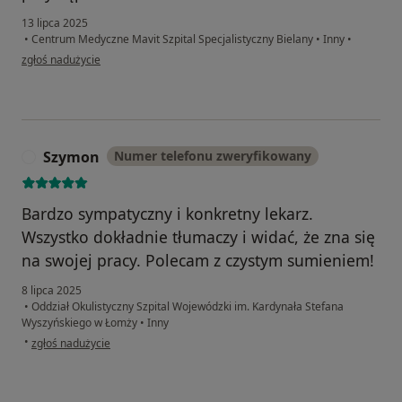
13 lipca 2025
•
Centrum Medyczne Mavit Szpital Specjalistyczny Bielany
•
Inny
•
w opinii użytkownika Andrzej
zgłoś nadużycie
Szymon
Numer telefonu zweryfikowany
S
Bardzo sympatyczny i konkretny lekarz.
Wszystko dokładnie tłumaczy i widać, że zna się
na swojej pracy. Polecam z czystym sumieniem!
8 lipca 2025
•
Oddział Okulistyczny Szpital Wojewódzki im. Kardynała Stefana
Wyszyńskiego w Łomży
•
Inny
w opinii użytkownika Szymon
•
zgłoś nadużycie