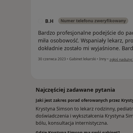
B.H
Numer telefonu zweryfikowany
B
Bardzo profesjonalne podejście do pa
miła osobowość. Wspaniały lekarz, pro
dokładnie zostało mi wyjaśnione. Bar
w opinii użytk
30 czerwca 2023
•
Gabinet lekarski
•
Inny
•
zgłoś nadużyc
Najczęściej zadawane pytania
Jaki jest zakres porad oferowanych przez Krys
Krystyna Simson to lekarz rodzinny, pedia
doświadczenia i wykształcenia Krystyna Sims
bólu, konsultacja internistyczna.
Gdzie Krystyna Simson ma swój gabinet?