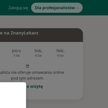
Zaloguj się
Dla profesjonalistów
e na ZnanyLekarz
Jutro
Sob,
Ndz,
Pon,
Wt,
7 Sie
8 Sie
9 Sie
10 Sie
11 Si
jalista nie oferuje umawiania online
pod tym adresem.
Poproś o wizytę