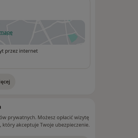
 mapę
wiera się w nowej karcie
t przez internet
ęcej
adresie
h
ntów prywatnych. Możesz opłacić wizytę
ę, który akceptuje Twoje ubezpieczenie.