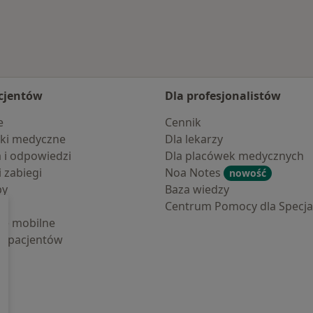
gowa
cjentów
Dla profesjonalistów
e
Cennik
ki medyczne
Dla lekarzy
a i odpowiedzi
Dla placówek medycznych
i zabiegi
Noa Notes
nowość
by
Baza wiedzy
Centrum Pomocy dla Specjal
cje mobilne
la pacjentów