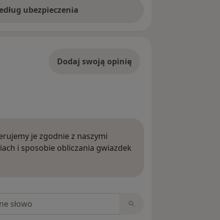
według ubezpieczenia
Dodaj swoją opinię
rujemy je zgodnie z naszymi
iach i sposobie obliczania gwiazdek
ięcej o opiniach
niach