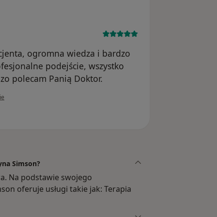
cjenta, ogromna wiedza i bardzo
fesjonalne podejście, wszystko
dzo polecam Panią Doktor.
ownika B.H
ie
tyna Simson?
tra. Na podstawie swojego
on oferuje usługi takie jak: Terapia