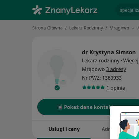
specjaliz
Strona Główna
Lekarz Rodzinny
Mrągowo
Zmi
dr
Krystyna Simson
Lekarz rodzinny
·
Więcej
Mrągowo
3 adresy
Nr PWZ: 1369933
1 opinia
Pokaż dane kontaktowe
Usługi i ceny
Adresy