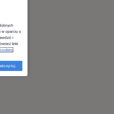
odobnych
i w oparciu o
awdzić i
wnież linki
 cookies
akceptuj