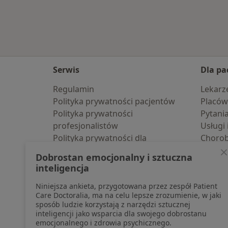
Więcej w kategorii: W pobliżu Mrą
Serwis
Dla pa
Regulamin
Lekarz
Polityka prywatności pacjentów
Placów
Polityka prywatności
Pytani
profesjonalistów
Usługi 
Polityka prywatności dla
Choro
profesjonalistów, których dane
Pomoc
Dobrostan emocjonalny i sztuczna
pozyskaliśmy samodzielnie
Aplika
inteligencja
Polityka cookies
Blog d
Niniejsza ankieta, przygotowana przez zespół Patient
Jak działają wyniki wyszukiwania
Care Doctoralia, ma na celu lepsze zrozumienie, w jaki
Dostępność
sposób ludzie korzystają z narzędzi sztucznej
O nas
inteligencji jako wsparcia dla swojego dobrostanu
emocjonalnego i zdrowia psychicznego.
Praca
Rekrutujemy!