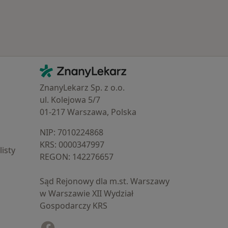
Kontakt
ZnanyLekarz - Strona główna
ZnanyLekarz Sp. z o.o.
ul. Kolejowa 5/7
01-217 Warszawa, Polska
NIP: ⁠7010224868
KRS: ⁠0000347997
isty
REGON: ⁠142276657
Sąd Rejonowy dla m.st. Warszawy
w Warszawie XII Wydział
Gospodarczy KRS
Facebook
otwiera się w nowej karcie