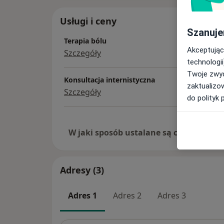
Usługi i ceny
Szanuje
Terapia bólu
Akceptując
Szczegóły
technologii
Twoje zwyc
Konsultacja internistyczna
zaktualizo
Szczegóły
do polityk 
W jaki sposób ustalane są ceny?
Adresy (3)
Adres 1
Adres 2
Adres 3