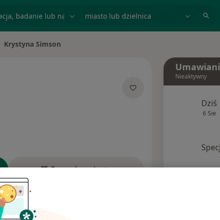
acja, badanie lub nazwisko
miasto lub dzielnica
Krystyna Simson
eń miasto
Umawiani
Nieaktywny
O specjalizacjach
Dziś
6 Sie
Spec
Poproś o wizytę
Ubezpieczenia
Opinie (1)