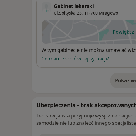
Gabinet lekarski
Ul.Sołtyska 23,
11-700
Mrągowo
Powiększ
ot
Dostępność
W tym gabinecie nie można umawiać wizy
Co mam zrobić w tej sytuacji?
Pokaż wi
o 
Ubezpieczenia - brak akceptowanyc
Ten specjalista przyjmuje wyłącznie pacje
samodzielnie lub znaleźć innego specjalist