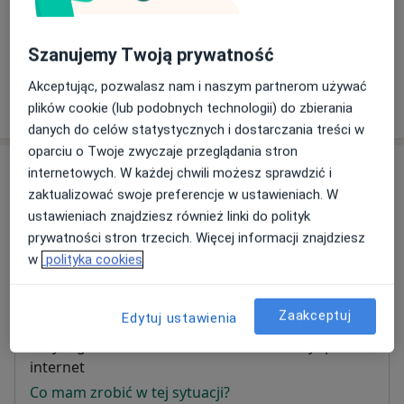
Brak informacji o usługach i cenach
Szanujemy Twoją prywatność
Ten lekarz nie dodał jeszcze informacji o usługach i
cenach.
Akceptując, pozwalasz nam i naszym partnerom używać
plików cookie (lub podobnych technologii) do zbierania
danych do celów statystycznych i dostarczania treści w
oparciu o Twoje zwyczaje przeglądania stron
Adres
internetowych. W każdej chwili możesz sprawdzić i
zaktualizować swoje preferencje w ustawieniach. W
Specjalistyczny Gabinet Reumatologiczny
ustawieniach znajdziesz również linki do polityk
ul. ,Opatowska 54 - środa po 16.00,
28-200
Staszów
prywatności stron trzecich. Więcej informacji znajdziesz
w
polityka cookies
Powiększ mapę
otwiera się w nowej karcie
Zaakceptuj
Edytuj ustawienia
Dostępność
W tym gabinecie nie można umawiać wizyt przez
internet
Co mam zrobić w tej sytuacji?