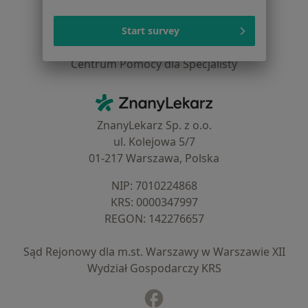
Dla placówek medycznych
Noa Notes
Start survey
nowość
Baza wiedzy
Centrum Pomocy dla Specjalisty
Kontakt
ZnanyLekarz - Strona główna
ZnanyLekarz Sp. z o.o.
ul. Kolejowa 5/7
01-217 Warszawa, Polska
NIP: ⁠7010224868
KRS: ⁠0000347997
REGON: ⁠142276657
Sąd Rejonowy dla m.st. Warszawy w Warszawie XII
Wydział Gospodarczy KRS
Facebook
otwiera się w nowej karcie