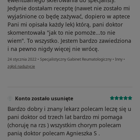
Jedynie dostałam receptę (nawet nie zostało mi
wyjaśnione co będę zażywać, dopiero w aptece
Pani mi opisała każdy lek) którą, pani doktor
skomentowała "jak to nie pomoże...to nie
wiem". To wszystko. Jestem bardzo zawiedziona
i na pewno nigdy więcej nie wrócę.
24 stycznia 2022
•
Specjalistyczny Gabinet Reumatologiczny
•
Inny
•
w opinii użytkownika Wizytaulekrzarodzinnego
zgłoś nadużycie
Konto zostało usunięte
Bardzo dobry i znany lekarz polecam leczę się u
pani doktor od trzech lat bardzo mi pomaga
(choruję na rzs ) wszystkim chorym polecam
panią doktor polecam Agnieszka S .