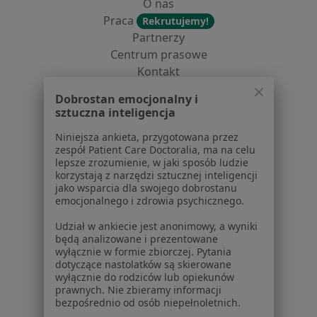
O nas
Praca
Rekrutujemy!
Partnerzy
Centrum prasowe
Kontakt
Dla pacjentów
Dobrostan emocjonalny i
sztuczna inteligencja
Lekarze
Niniejsza ankieta, przygotowana przez
Placówki medyczne
zespół Patient Care Doctoralia, ma na celu
Pytania i odpowiedzi
lepsze zrozumienie, w jaki sposób ludzie
korzystają z narzędzi sztucznej inteligencji
Usługi i zabiegi
jako wsparcia dla swojego dobrostanu
Choroby
emocjonalnego i zdrowia psychicznego.
Pomoc
Udział w ankiecie jest anonimowy, a wyniki
Aplikacje mobilne
będą analizowane i prezentowane
Blog dla pacjentów
wyłącznie w formie zbiorczej. Pytania
dotyczące nastolatków są skierowane
Dla profesjonalistów
wyłącznie do rodziców lub opiekunów
prawnych. Nie zbieramy informacji
Cennik
bezpośrednio od osób niepełnoletnich.
Dla lekarzy