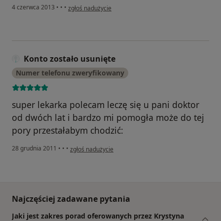
w opinii użytkownika Konto zostało usunięte
4 czerwca 2013
•
•
•
zgłoś nadużycie
Konto zostało usunięte
Numer telefonu zweryfikowany
super lekarka polecam leczę się u pani doktor
od dwóch lat i bardzo mi pomogła może do tej
pory przestałabym chodzić:
w opinii użytkownika Konto zostało usunięte
28 grudnia 2011
•
•
•
zgłoś nadużycie
Najczęściej zadawane pytania
Jaki jest zakres porad oferowanych przez Krystyna