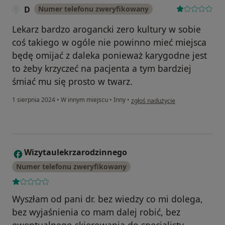
D
Numer telefonu zweryfikowany
Lekarz bardzo arogancki zero kultury w sobie
coś takiego w ogóle nie powinno mieć miejsca
będę omijać z daleka ponieważ karygodne jest
to żeby krzyczeć na pacjenta a tym bardziej
śmiać mu się prosto w twarz.
w opinii użytkownika D
1 sierpnia 2024
•
W innym miejscu
•
Inny
•
zgłoś nadużycie
Wizytaulekrzarodzinnego
W
Numer telefonu zweryfikowany
Wyszłam od pani dr. bez wiedzy co mi dolega,
bez wyjaśnienia co mam dalej robić, bez
ewentualnego skierowania do specjalisty.