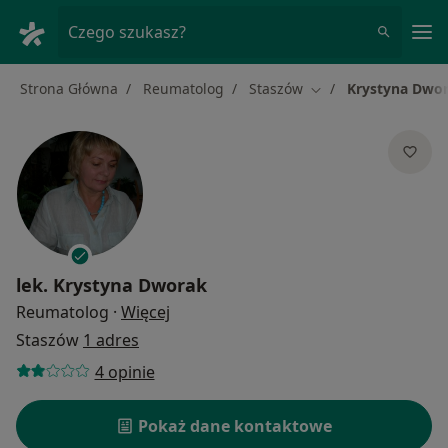
Me
Czego szukasz?
Strona Główna
Reumatolog
Staszów
Krystyna Dwo
Zmień miasto
lek.
Krystyna Dworak
O specjalizacjach
Reumatolog
·
Więcej
Staszów
1 adres
4 opinie
Pokaż dane kontaktowe