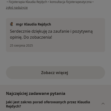
•
Fizjoterapia Klaudia Rejdych
•
konsultacja fizjoterapeutyczna
•
w opinii użytkownika Marcin
zgłoś nadużycie
mgr Klaudia Rejdych
Serdecznie dziękuję za zaufanie i pozytywną
opinię. Do zobaczenia!
25 sierpnia 2025
Zobacz więcej
opinie powyżej
Najczęściej zadawane pytania
Jaki jest zakres porad oferowanych przez Klaudia
Rejdych?