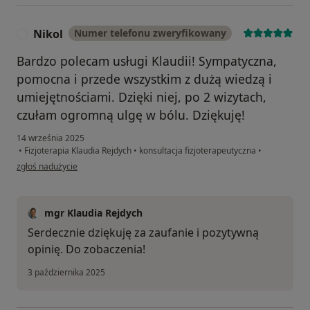
Nikol
Numer telefonu zweryfikowany
N
Bardzo polecam usługi Klaudii! Sympatyczna,
pomocna i przede wszystkim z dużą wiedzą i
umiejętnościami. Dzięki niej, po 2 wizytach,
czułam ogromną ulgę w bólu. Dziękuję!
14 września 2025
•
Fizjoterapia Klaudia Rejdych
•
konsultacja fizjoterapeutyczna
•
w opinii użytkownika Nikol
zgłoś nadużycie
mgr Klaudia Rejdych
Serdecznie dziękuję za zaufanie i pozytywną
opinię. Do zobaczenia!
3 października 2025