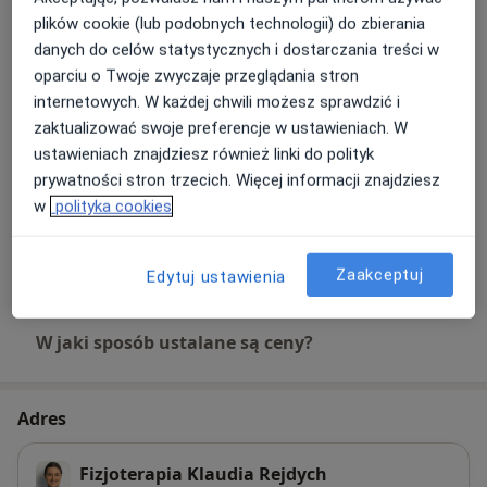
150 zł
Szczegóły
plików cookie (lub podobnych technologii) do zbierania
danych do celów statystycznych i dostarczania treści w
Masaż leczniczy
oparciu o Twoje zwyczaje przeglądania stron
150 zł
Szczegóły
internetowych. W każdej chwili możesz sprawdzić i
zaktualizować swoje preferencje w ustawieniach. W
Rehabilitacja domowa
ustawieniach znajdziesz również linki do polityk
200 zł
Szczegóły
prywatności stron trzecich. Więcej informacji znajdziesz
w
polityka cookies
Terapia manualna
150 zł
Szczegóły
Zaakceptuj
Edytuj ustawienia
W jaki sposób ustalane są ceny?
Adres
Fizjoterapia Klaudia Rejdych