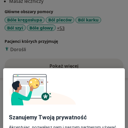
Masaż leczniczy
Główne obszary pomocy
Bóle kręgosłupa
Ból pleców
Ból karku
a11y_sr_more_diseases
Ból szyi
Bóle głowy
+53
Pacjenci których przyjmuję
Dorośli
Pokaż więcej
o doświadczeniu
Usługi i ceny
Konsultacja fizjoterapeutyczna
150 zł
Szczegóły
Szanujemy Twoją prywatność
Fizjoterapia stomatologiczna
Akceptując, pozwalasz nam i naszym partnerom używać