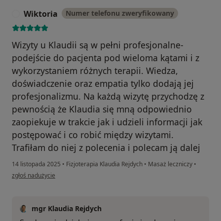
Wiktoria
Numer telefonu zweryfikowany
W
Wizyty u Klaudii są w pełni profesjonalne-
podejście do pacjenta pod wieloma kątami i z
wykorzystaniem różnych terapii. Wiedza,
doświadczenie oraz empatia tylko dodają jej
profesjonalizmu. Na każdą wizytę przychodzę z
pewnością że Klaudia się mną odpowiednio
zaopiekuje w trakcie jak i udzieli informacji jak
postępować i co robić między wizytami.
Trafiłam do niej z polecenia i polecam ją dalej
14 listopada 2025
•
Fizjoterapia Klaudia Rejdych
•
Masaż leczniczy
•
w opinii użytkownika Wiktoria
zgłoś nadużycie
mgr Klaudia Rejdych