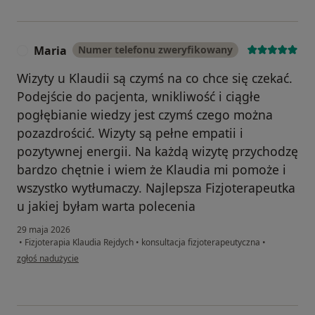
Maria
Numer telefonu zweryfikowany
M
Wizyty u Klaudii są czymś na co chce się czekać.
Podejście do pacjenta, wnikliwość i ciągłe
pogłębianie wiedzy jest czymś czego można
pozazdrościć. Wizyty są pełne empatii i
pozytywnej energii. Na każdą wizytę przychodzę
bardzo chętnie i wiem że Klaudia mi pomoże i
wszystko wytłumaczy. Najlepsza Fizjoterapeutka
u jakiej byłam warta polecenia
29 maja 2026
•
Fizjoterapia Klaudia Rejdych
•
konsultacja fizjoterapeutyczna
•
w opinii użytkownika Maria
zgłoś nadużycie