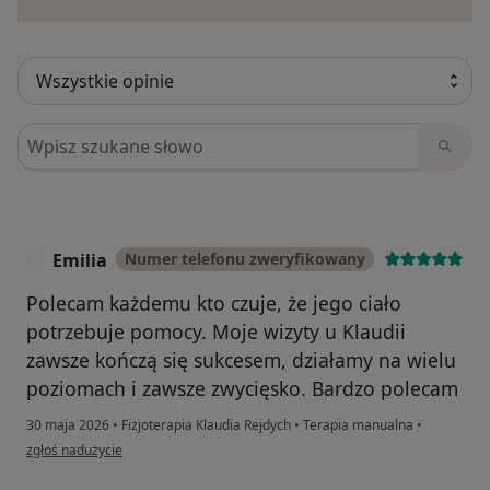
Szukaj w opiniach
Emilia
Numer telefonu zweryfikowany
E
Polecam każdemu kto czuje, że jego ciało
potrzebuje pomocy. Moje wizyty u Klaudii
zawsze kończą się sukcesem, działamy na wielu
poziomach i zawsze zwycięsko. Bardzo polecam
30 maja 2026
•
Fizjoterapia Klaudia Rejdych
•
Terapia manualna
•
w opinii użytkownika Emilia
zgłoś nadużycie