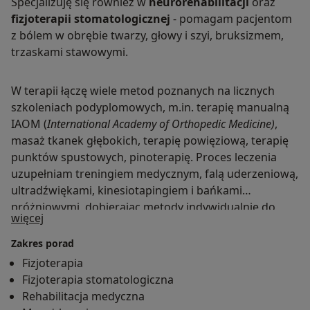
Specjalizuję się również w
neurorehabilitacji
oraz
fizjoterapii
stomatologicznej
- pomagam pacjentom
z bólem w obrębie twarzy, głowy i szyi, bruksizmem,
trzaskami stawowymi.
W terapii łączę wiele metod poznanych na licznych
szkoleniach podyplomowych, m.in. terapię manualną
IAOM (
International Academy of Orthopedic Medicine)
,
masaż tkanek głębokich, terapię powięziową, terapię
punktów spustowych, pinoterapię. Proces leczenia
uzupełniam treningiem medycznym, falą uderzeniową,
ultradźwiękami, kinesiotapingiem i bańkami
próżniowymi, dobierając metody indywidualnie do
O mnie
więcej
potrzeb pacjenta.
Zakres porad
Fizjoterapia
Fizjoterapia stomatologiczna
Rehabilitacja medyczna