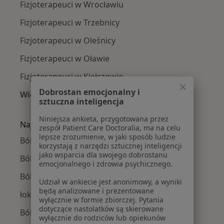
Fizjoterapeuci w Wrocławiu
Fizjoterapeuci w Trzebnicy
Fizjoterapeuci w Oleśnicy
Fizjoterapeuci w Oławie
Fizjoterapeuci w Kiełczowie
Dobrostan emocjonalny i
Więcej (14)
sztuczna inteligencja
Więcej w kategorii: W pobliżu Obornik Śląskic
Niniejsza ankieta, przygotowana przez
Najczęście leczone choroby
zespół Patient Care Doctoralia, ma na celu
lepsze zrozumienie, w jaki sposób ludzie
Bóle kręgosłupa w Obornikach Śląskich
korzystają z narzędzi sztucznej inteligencji
jako wsparcia dla swojego dobrostanu
Ból biodra w Obornikach Śląskich
emocjonalnego i zdrowia psychicznego.
Ból kolana w Obornikach Śląskich
Udział w ankiecie jest anonimowy, a wyniki
będą analizowane i prezentowane
łokieć tenisisty w Obornikach Śląskich
wyłącznie w formie zbiorczej. Pytania
dotyczące nastolatków są skierowane
Ból barku w Obornikach Śląskich
wyłącznie do rodziców lub opiekunów