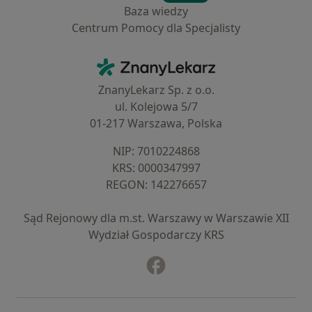
Baza wiedzy
Centrum Pomocy dla Specjalisty
Kontakt
ZnanyLekarz - Strona główna
ZnanyLekarz Sp. z o.o.
ul. Kolejowa 5/7
01-217 Warszawa, Polska
NIP: ⁠7010224868
KRS: ⁠0000347997
REGON: ⁠142276657
Sąd Rejonowy dla m.st. Warszawy w Warszawie XII
Wydział Gospodarczy KRS
Facebook
otwiera się w nowej karcie