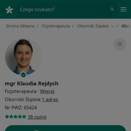
Me
Czego szukasz?
Strona Główna
Fizjoterapeuta
Oborniki Śląskie
Klau
Zmień mia
mgr
Klaudia Rejdych
O specjalizacjach
Fizjoterapeuta
·
Więcej
Oborniki Śląskie
1 adres
Nr PWZ: 65424
38 opinii