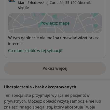
Marii Skłodowskiej-Curie 24,
55-120
Oborniki
Śląskie
Powiększ mapę
otwiera się w nowej karcie
Dostępność
W tym gabinecie nie można umawiać wizyt przez
internet
Co mam zrobić w tej sytuacji?
Pokaż więcej
o adresie
Ubezpieczenia - brak akceptowanych
Ten specjalista przyjmuje wyłącznie pacjentów
prywatnych. Możesz opłacić wizytę samodzielnie lub
znaleźć innego specjalistę, który akceptuje Twoje