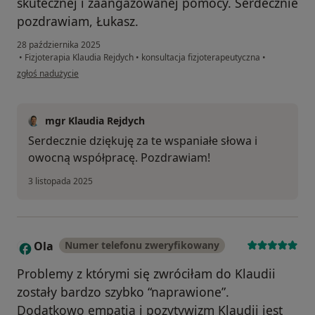
skutecznej i zaangażowanej pomocy. Serdecznie
pozdrawiam, Łukasz.
28 października 2025
•
Fizjoterapia Klaudia Rejdych
•
konsultacja fizjoterapeutyczna
•
w opinii użytkownika Łukasz
zgłoś nadużycie
mgr Klaudia Rejdych
Serdecznie dziękuję za te wspaniałe słowa i
owocną współpracę. Pozdrawiam!
3 listopada 2025
Ola
Numer telefonu zweryfikowany
O
Problemy z którymi się zwróciłam do Klaudii
zostały bardzo szybko “naprawione”.
Dodatkowo empatia i pozytywizm Klaudii jest