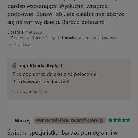
bardzo wspierający. Wysłucha, wesprze,
podpowie. Sprawi ból, ale ostatecznie dobrze
się na tym wyjdzie ;). Bardzo polecam!
8 października 2025
•
Fizjoterapia Klaudia Rejdych
•
konsultacja fizjoterapeutyczna
•
w opinii użytkownika Ola
zgłoś nadużycie
mgr Klaudia Rejdych
Z całego serca dziękuję za polecenie.
Pozdrawiam serdecznie!
9 października 2025
Maciej
Numer telefonu zweryfikowany
M
Świetna specjalistka, bardzo pomogła mi w