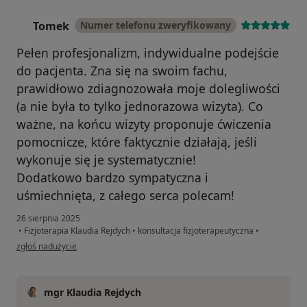
Tomek
Numer telefonu zweryfikowany
T
Pełen profesjonalizm, indywidualne podejście
do pacjenta. Zna się na swoim fachu,
prawidłowo zdiagnozowała moje dolegliwości
(a nie była to tylko jednorazowa wizyta). Co
ważne, na końcu wizyty proponuje ćwiczenia
pomocnicze, które faktycznie działają, jeśli
wykonuje się je systematycznie!
Dodatkowo bardzo sympatyczna i
uśmiechnięta, z całego serca polecam!
26 sierpnia 2025
•
Fizjoterapia Klaudia Rejdych
•
konsultacja fizjoterapeutyczna
•
w opinii użytkownika Tomek
zgłoś nadużycie
mgr Klaudia Rejdych