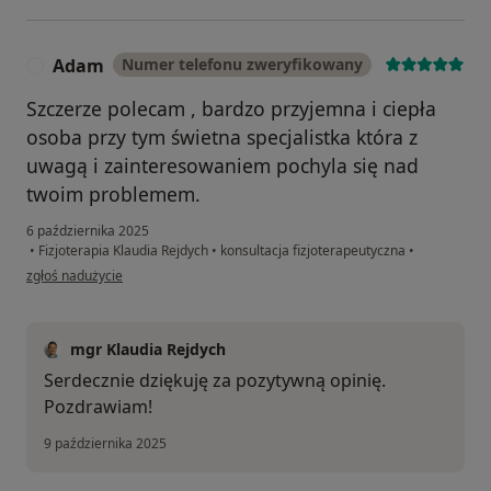
Adam
Numer telefonu zweryfikowany
A
Szczerze polecam , bardzo przyjemna i ciepła
osoba przy tym świetna specjalistka która z
uwagą i zainteresowaniem pochyla się nad
twoim problemem.
6 października 2025
•
Fizjoterapia Klaudia Rejdych
•
konsultacja fizjoterapeutyczna
•
w opinii użytkownika Adam
zgłoś nadużycie
mgr Klaudia Rejdych
Serdecznie dziękuję za pozytywną opinię.
Pozdrawiam!
9 października 2025