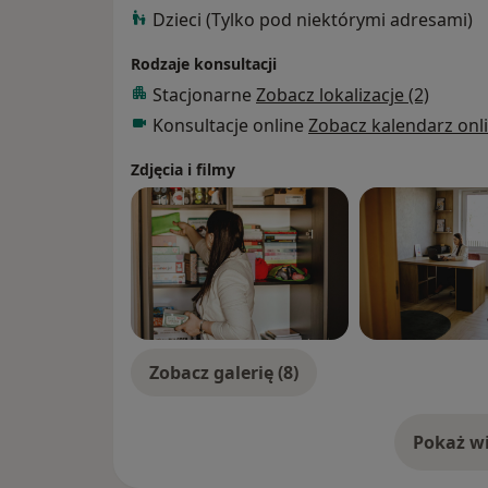
Dzieci (Tylko pod niektórymi adresami)
Współpracuję z dziećmi i młodzieżą udziel
prowadząc warsztaty z zakresu rozwoju umi
Rodzaje konsultacji
funkcji poznawczych.
Stacjonarne
Zobacz lokalizacje (2)
Konsultacje online
Zobacz kalendarz onl
Zdjęcia i filmy
Zobacz galerię (8)
Pokaż wi
o 