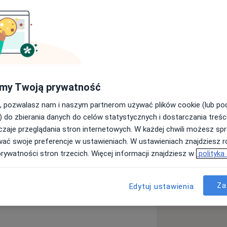
ję się od ponad 11 lat. Prowadzę
ztaty grupowe dla rodziców, dzieci i
dagogiem, terapeutą pedagogicznym
acy wykorzystuję metody Terapii
my Twoją prywatność
 ambasadorem metody Kids Skills Dam
i Terapii Poznawczo-Behawioralnej.
, pozwalasz nam i naszym partnerom używać plików cookie (lub p
ychicznej dzieci, rozwijać ich
) do zbierania danych do celów statystycznych i dostarczania treśc
zystując codzienne sytuacje.
zaje przeglądania stron internetowych. W każdej chwili możesz spr
gam im odnaleźć się w rodzicielskiej
wać swoje preferencje w ustawieniach. W ustawieniach znajdziesz ró
prywatności stron trzecich. Więcej informacji znajdziesz w
polityka
sultacji wychowawczych oraz prowadząc
enia emocjonalne
a11y_sr_more_diseases
asnej wartości
+9
Za
Edytuj ustawienia
lacji z dziećmi, pomagam zajrzeć za
ń.
zieci oraz wskazuję drogę
ię trudności.