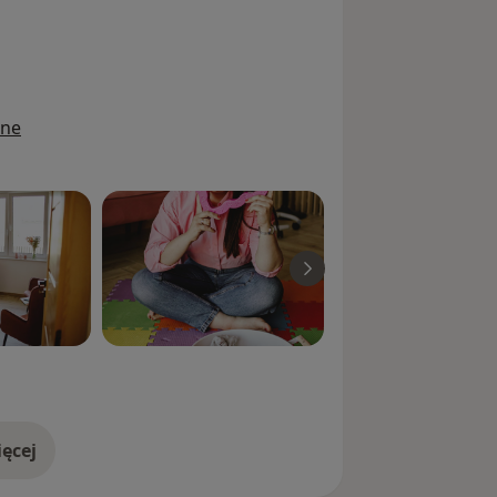
ając indywidualnego wsparcia oraz
ejętności miękkich, TUS, treningi
ine
ęcej
doświadczeniu