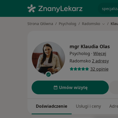
specjaliz
Strona Główna
Psycholog
Radomsko
Kla
Zmień mi
mgr
Klaudia Olas
O spec
Psycholog
·
Więcej
Radomsko
2 adresy
32 opinie
Umów wizytę
Doświadczenie
Usługi i ceny
Adr