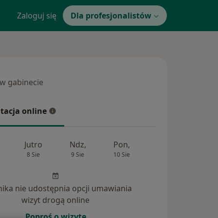
Zaloguj się
Dla profesjonalistów
 w gabinecie
 gabinecie
tacja online
cja online
Jutro
Ndz,
Pon,
Wt,
Śr,
8 Sie
9 Sie
10 Sie
11 Sie
12 Si
inika nie udostępnia opcji umawiania
wizyt drogą online
Poproś o wizytę