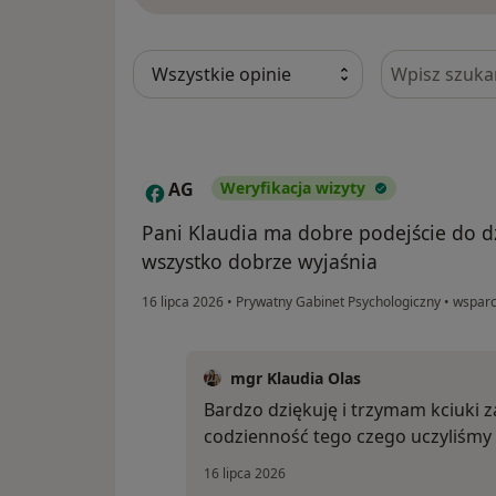
Szukaj w opi
AG
Weryfikacja wizyty
A
Pani Klaudia ma dobre podejście do dz
wszystko dobrze wyjaśnia
16 lipca 2026
•
Prywatny Gabinet Psychologiczny
•
wsparci
mgr Klaudia Olas
Bardzo dziękuję i trzymam kciuki 
codzienność tego czego uczyliśmy 
16 lipca 2026