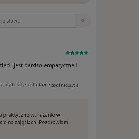
niach
ieci, jest bardzo empatyczna i
w opinii użytkownika AG
e psychologiczne dla dzieci
•
zgłoś nadużycie
za praktyczne wdrażanie w
sie na zajęciach. Pozdrawiam