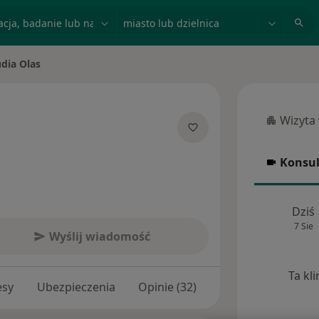
acja, badanie lub nazwisko
miasto lub dzielnica
udia Olas
asto
Wizyta
Wizyta w
jalizacjach
Konsul
Konsulta
Dziś
7 Sie
Wyślij wiadomość
Ta kl
esy
Ubezpieczenia
Opinie (32)