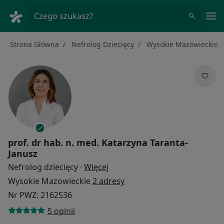
Me
Czego szukasz?
Strona Główna
Nefrolog Dziecięcy
Wysokie Mazowieckie
prof. dr hab. n. med.
Katarzyna Taranta-
Janusz
O specjalizacjach
Nefrolog dziecięcy
·
Więcej
Wysokie Mazowieckie
2 adresy
Nr PWZ: 2162536
5 opinii