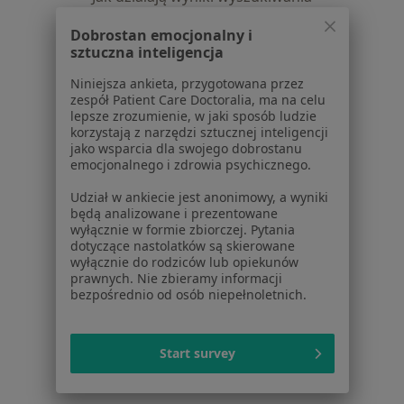
Dostępność
Dobrostan emocjonalny i
O nas
sztuczna inteligencja
Praca
Rekrutujemy!
Partnerzy
Niniejsza ankieta, przygotowana przez
zespół Patient Care Doctoralia, ma na celu
Centrum prasowe
lepsze zrozumienie, w jaki sposób ludzie
Kontakt
korzystają z narzędzi sztucznej inteligencji
jako wsparcia dla swojego dobrostanu
Dla pacjentów
emocjonalnego i zdrowia psychicznego.
Lekarze
Udział w ankiecie jest anonimowy, a wyniki
będą analizowane i prezentowane
Placówki medyczne
wyłącznie w formie zbiorczej. Pytania
Pytania i odpowiedzi
dotyczące nastolatków są skierowane
Usługi i zabiegi
wyłącznie do rodziców lub opiekunów
prawnych. Nie zbieramy informacji
Choroby
bezpośrednio od osób niepełnoletnich.
Pomoc
Aplikacje mobilne
Blog dla pacjentów
Start survey
Dla profesjonalistów