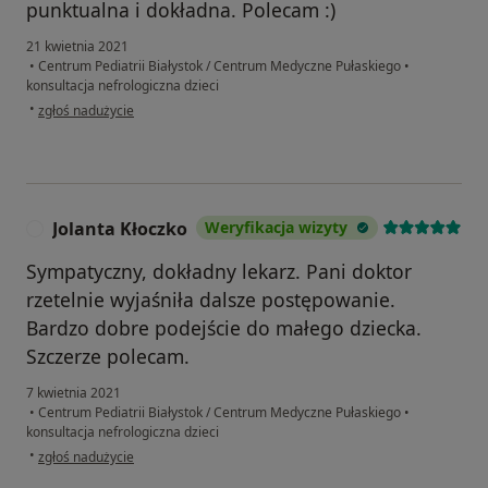
punktualna i dokładna. Polecam :)
21 kwietnia 2021
•
Centrum Pediatrii Białystok / Centrum Medyczne Pułaskiego
•
konsultacja nefrologiczna dzieci
w opinii użytkownika Ewa
•
zgłoś nadużycie
Jolanta Kłoczko
Weryfikacja wizyty
J
Sympatyczny, dokładny lekarz. Pani doktor
rzetelnie wyjaśniła dalsze postępowanie.
Bardzo dobre podejście do małego dziecka.
Szczerze polecam.
7 kwietnia 2021
•
Centrum Pediatrii Białystok / Centrum Medyczne Pułaskiego
•
konsultacja nefrologiczna dzieci
w opinii użytkownika Jolanta Kłoczko
•
zgłoś nadużycie