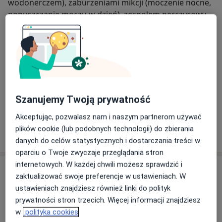
wodonerczem), zaburzeniami mikcji (moczenie nocne,
popuszczanie moczu w dzień), zespołem nerczycowym
O mnie
czy kamicą układu moczowego. Pani Profesor jest
więcej
adiunktem w Klinice Pediatrii i Nefrologii Dziecięcej
Zakres porad
UDSK. Jest autorką i współautorką wielu publikacji
Nefrologia dziecięca
naukowych związanych z patogenezą, diagnostyką i
Pediatria
leczeniem dzieci z wadami i chorobami układu
moczowego.
Pacjenci których przyjmuję
Szanujemy Twoją prywatność
Dzieci (Tylko pod niektórymi adresami)
Akceptując, pozwalasz nam i naszym partnerom używać
plików cookie (lub podobnych technologii) do zbierania
Pokaż więcej
o doświadczeniu
danych do celów statystycznych i dostarczania treści w
oparciu o Twoje zwyczaje przeglądania stron
internetowych. W każdej chwili możesz sprawdzić i
Usługi i ceny
zaktualizować swoje preferencje w ustawieniach. W
Konsultacja nefrologiczna dzieci
ustawieniach znajdziesz również linki do polityk
250 zł
Szczegóły
prywatności stron trzecich. Więcej informacji znajdziesz
w
polityka cookies