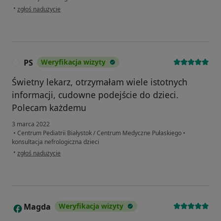
w opinii użytkownika Ania
•
zgłoś nadużycie
PS
Weryfikacja wizyty
P
Świetny lekarz, otrzymałam wiele istotnych
informacji, cudowne podejście do dzieci.
Polecam każdemu
3 marca 2022
•
Centrum Pediatrii Białystok / Centrum Medyczne Pułaskiego
•
konsultacja nefrologiczna dzieci
w opinii użytkownika PS
•
zgłoś nadużycie
Magda
Weryfikacja wizyty
M