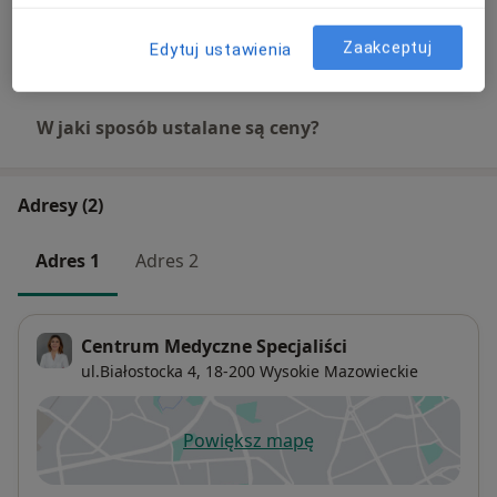
Konsultacja pediatryczna
Szczegóły
Zaakceptuj
Edytuj ustawienia
W jaki sposób ustalane są ceny?
Adresy (2)
Adres 1
Adres 2
Centrum Medyczne Specjaliści
ul.Białostocka 4,
18-200
Wysokie Mazowieckie
Powiększ mapę
otwiera się w nowej karcie