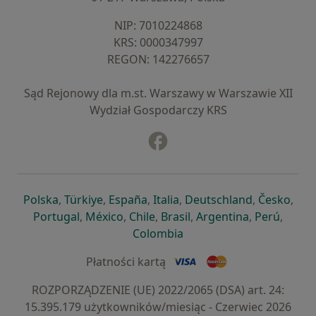
NIP: ⁠7010224868
KRS: ⁠0000347997
REGON: ⁠142276657
Sąd Rejonowy dla m.st. Warszawy w Warszawie XII
Wydział Gospodarczy KRS
Facebook
otwiera się w nowej karcie
otwiera się w nowej karcie
otwiera się w nowej karcie
otwiera się w nowej karcie
otwiera się w nowej karci
otwiera się
otwi
Polska
,
Türkiye
,
España
,
Italia
,
Deutschland
,
Česko
,
otwiera się w nowej karcie
otwiera się w nowej karcie
otwiera się w nowej karcie
otwiera się w nowej kar
otwiera się 
otwier
Portugal
,
México
,
Chile
,
Brasil
,
Argentina
,
Perú
,
otwiera się w nowej karc
Colombia
Płatności kartą
ROZPORZĄDZENIE (UE) 2022/2065 (DSA) art. 24:
15.395.179 użytkowników/miesiąc - Czerwiec 2026