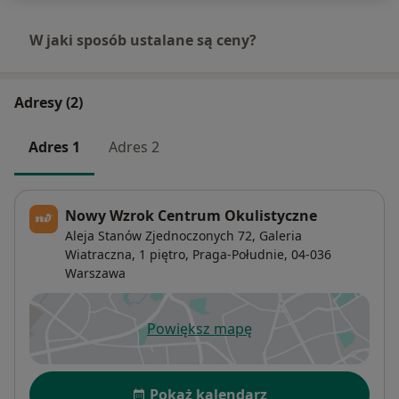
W jaki sposób ustalane są ceny?
Adresy (2)
Adres 1
Adres 2
Nowy Wzrok Centrum Okulistyczne
Aleja Stanów Zjednoczonych 72, Galeria
Wiatraczna, 1 piętro,
Praga-Południe
, 04-036
Warszawa
Powiększ mapę
otwiera się w nowej karcie
Dostępność
Pokaż kalendarz