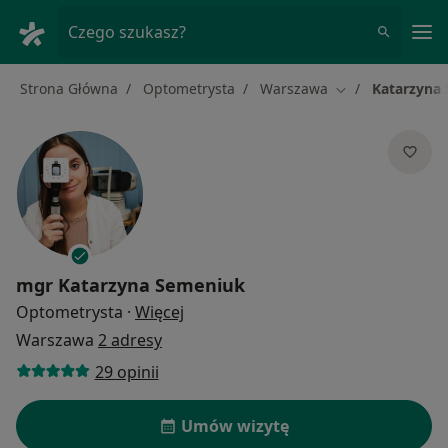
Me
Czego szukasz?
Strona Główna
Optometrysta
Warszawa
Katarzyna
Zmień miasto
mgr
Katarzyna Semeniuk
O specjalizacjach
Optometrysta
·
Więcej
Warszawa
2 adresy
29 opinii
Umów wizytę