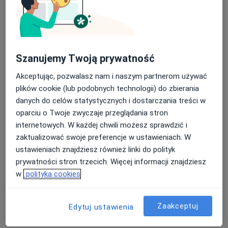
Konsultacja optometryczna
Umów wizytę
Od 200 zł
Szczegóły
Badanie wzroku u dorosłych
Umów wizytę
200 zł
Szczegóły
Szanujemy Twoją prywatność
Akceptując, pozwalasz nam i naszym partnerom używać
Badanie wzroku u dzieci
plików cookie (lub podobnych technologii) do zbierania
Umów wizytę
200 zł
Szczegóły
danych do celów statystycznych i dostarczania treści w
oparciu o Twoje zwyczaje przeglądania stron
internetowych. W każdej chwili możesz sprawdzić i
Dobór soczewek kontaktowych
zaktualizować swoje preferencje w ustawieniach. W
miękkich
Umów wizytę
300 zł
Szczegóły
ustawieniach znajdziesz również linki do polityk
prywatności stron trzecich. Więcej informacji znajdziesz
w
polityka cookies
Kontrola soczewek
Umów wizytę
200 zł
Szczegóły
Zaakceptuj
Edytuj ustawienia
+ 3 usługi