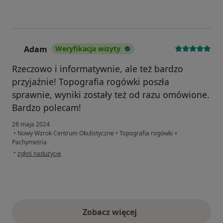
Adam
Weryfikacja wizyty
A
Rzeczowo i informatywnie, ale też bardzo
przyjaźnie! Topografia rogówki poszła
sprawnie, wyniki zostały też od razu omówione.
Bardzo polecam!
28 maja 2024
•
Nowy Wzrok Centrum Okulistyczne
•
Topografia rogówki +
Pachymetria
w opinii użytkownika Adam
•
zgłoś nadużycie
Zobacz więcej
opinie powyżej