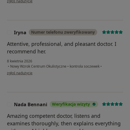
zgłoś nadużycie
Iryna
Numer telefonu zweryfikowany
I
Attentive, professional, and pleasant doctor. I
recommend her.
8 kwietnia 2026
•
Nowy Wzrok Centrum Okulistyczne
•
kontrola soczewek
•
w opinii użytkownika Iryna
zgłoś nadużycie
Nada Bennani
Weryfikacja wizyty
N
Amazing competent doctor, listens and
examines thoroughly, then explains everything