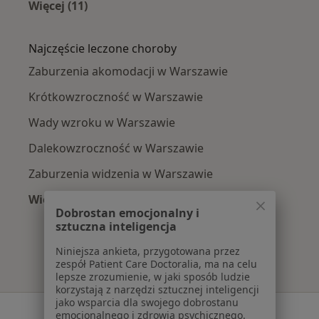
Więcej (11)
Więcej w kategorii: Optometryści w pobliżu
Najczęście leczone choroby
Zaburzenia akomodacji w Warszawie
Krótkowzroczność w Warszawie
Wady wzroku w Warszawie
Dalekowzroczność w Warszawie
Zaburzenia widzenia w Warszawie
Więcej (15)
Dobrostan emocjonalny i
Więcej w kategorii: Najczęście leczone chorob
sztuczna inteligencja
Niniejsza ankieta, przygotowana przez
zespół Patient Care Doctoralia, ma na celu
lepsze zrozumienie, w jaki sposób ludzie
korzystają z narzędzi sztucznej inteligencji
jako wsparcia dla swojego dobrostanu
Serwis
emocjonalnego i zdrowia psychicznego.