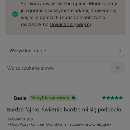
Sprawdzamy wszystkie opinie. Moderujemy
je zgodnie z naszymi zasadami, dowiedz się
więcej o opiniach i sposobie obliczania
Dowiedz się więce
gwiazdek na
Dowiedz się więcej
Szukaj w opiniach
Basia
Weryfikacja wizyty
B
Bardzo fajnie. Świetnie bardzo mi się podobało.
24 kwietnia 2026
•
Nowy Wzrok Centrum Okulistyczne
•
soczewki ortokorekcyjne
•
w opinii użytkownika Basia