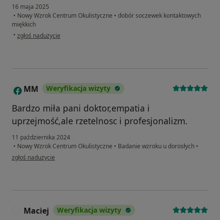
16 maja 2025
•
Nowy Wzrok Centrum Okulistyczne
•
dobór soczewek kontaktowych
miękkich
w opinii użytkownika Kuba
•
zgłoś nadużycie
MM
Weryfikacja wizyty
M
Bardzo miła pani doktor,empatia i
uprzejmość,ale rzetelnosc i profesjonalizm.
11 października 2024
•
Nowy Wzrok Centrum Okulistyczne
•
Badanie wzroku u dorosłych
•
w opinii użytkownika MM
zgłoś nadużycie
Maciej
Weryfikacja wizyty
M