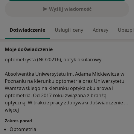
Wyślij wiadomość
Doświadczenie
Usługi i ceny
Adresy
Ubezpi
Moje doświadczenie
optometrysta (NO20216), optyk okularowy
Absolwentka Uniwersytetu im. Adama Mickiewicza w
Poznaniu na kierunku optometria oraz Uniwersytetu
Warszawskiego na kierunku optyka okularowa i
optometria. Od 2017 roku związana z branżą
optyczną. W trakcie pracy zdobywała doświadczenie w
O mnie
zakresie doboru korekcji okularowej oraz
więcej
dopasowania soczewek kontaktowych miękkich oraz
Zakres porad
ortokorekcji. Zawodowo interesuje się kontrolą
Optometria
progresji krótkowzroczności oraz zaburzeniami