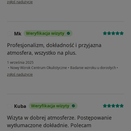
w opinii użytkownika Tetiana
zgłoś nadużycie
Mk
Weryfikacja wizyty
M
Profesjonalizm, dokładność i przyjazna
atmosfera, wszystko na plus.
1 września 2025
•
Nowy Wzrok Centrum Okulistyczne
•
Badanie wzroku u dorosłych
•
w opinii użytkownika Mk
zgłoś nadużycie
Kuba
Weryfikacja wizyty
K
Wizyta w dobrej atmosferze. Postępowanie
wytłumaczone dokładnie. Polecam