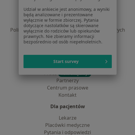
Regulamin
Udział w ankiecie jest anonimowy, a wyniki
będą analizowane i prezentowane
Polityka prywatności pacjentów
wyłącznie w formie zbiorczej. Pytania
Polityka prywatności profesjonalistów
dotyczące nastolatków są skierowane
Polityka prywatności dla profesjonalistów, których
wyłącznie do rodziców lub opiekunów
prawnych. Nie zbieramy informacji
dane pozyskaliśmy samodzielnie
bezpośrednio od osób niepełnoletnich.
Polityka cookies
Jak działają wyniki wyszukiwania
Dostępność
Start survey
O nas
Praca
Rekrutujemy!
Partnerzy
Centrum prasowe
Kontakt
Dla pacjentów
Lekarze
Placówki medyczne
Pytania i odpowiedzi