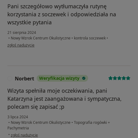
Pani szczegółowo wytłumaczyła rutynę
korzystania z soczewek i odpowiedziała na
wszystkie pytania
21 sierpnia 2024
•
Nowy Wzrok Centrum Okulistyczne
•
kontrola soczewek
•
w opinii użytkownika Maciej
zgłoś nadużycie
Norbert
Weryfikacja wizyty
N
Wizyta spełniła moje oczekiwania, pani
Katarzyna jest zaangażowana i sympatyczna,
polecam się zapisać ;p
3 lipca 2024
•
Nowy Wzrok Centrum Okulistyczne
•
Topografia rogówki +
Pachymetria
w opinii użytkownika Norbert
•
zgłoś nadużycie