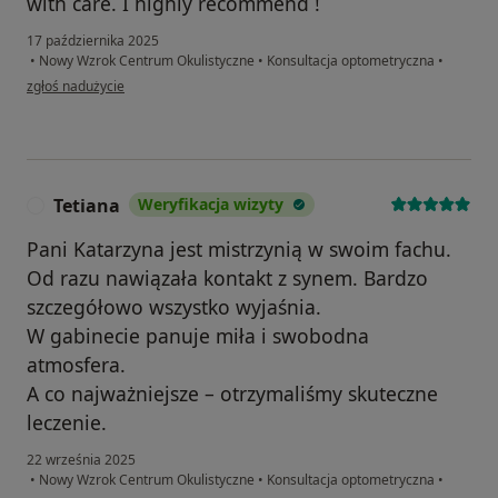
with care. I highly recommend !
17 października 2025
•
Nowy Wzrok Centrum Okulistyczne
•
Konsultacja optometryczna
•
w opinii użytkownika Nada Bennani
zgłoś nadużycie
Tetiana
Weryfikacja wizyty
T
Pani Katarzyna jest mistrzynią w swoim fachu.
Od razu nawiązała kontakt z synem. Bardzo
szczegółowo wszystko wyjaśnia.
W gabinecie panuje miła i swobodna
atmosfera.
A co najważniejsze – otrzymaliśmy skuteczne
leczenie.
22 września 2025
•
Nowy Wzrok Centrum Okulistyczne
•
Konsultacja optometryczna
•