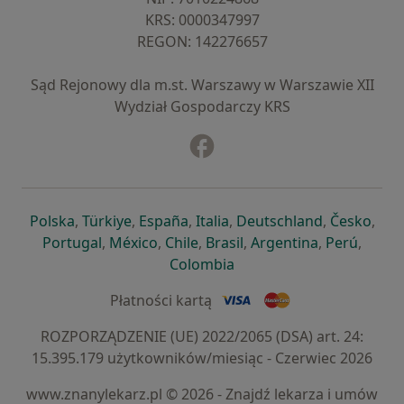
KRS: ⁠0000347997
REGON: ⁠142276657
Sąd Rejonowy dla m.st. Warszawy w Warszawie XII
Wydział Gospodarczy KRS
Facebook
otwiera się w nowej karcie
otwiera się w nowej karcie
otwiera się w nowej karcie
otwiera się w nowej karcie
otwiera się w nowej karci
otwiera się
otwi
Polska
,
Türkiye
,
España
,
Italia
,
Deutschland
,
Česko
,
otwiera się w nowej karcie
otwiera się w nowej karcie
otwiera się w nowej karcie
otwiera się w nowej kar
otwiera się 
otwier
Portugal
,
México
,
Chile
,
Brasil
,
Argentina
,
Perú
,
otwiera się w nowej karc
Colombia
Płatności kartą
ROZPORZĄDZENIE (UE) 2022/2065 (DSA) art. 24:
15.395.179 użytkowników/miesiąc - Czerwiec 2026
www.znanylekarz.pl © 2026 - Znajdź lekarza i umów