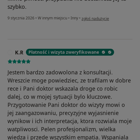
szybko.
w opinii użytkownika Dominika
9 stycznia 2026
•
W innym miejscu
•
Inny
•
zgłoś nadużycie
K.R
Płatność i wizyta zweryfikowane
K
Jestem bardzo zadowolona z konsultacji.
Wreszcie moge powiedziec, ze trafilam w dobre
rece i Pani doktor wskazala droge co robic
dalej, co w mojej sytuacji bylo kluczowe.
Przygotowanie Pani doktor do wizyty mowi o
jej zaangazowaniu, precyzyjne wyjasnienie
wynikow i ich interpretacja, ktora rozwiala moje
watpliwosci. Pelen profesjonalizm, wielka
wiedza i przede wszystkim empatia. Wspaniala