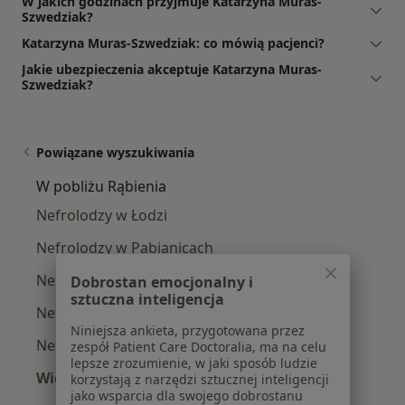
W jakich godzinach przyjmuje Katarzyna Muras-
Szwedziak?
Katarzyna Muras-Szwedziak: co mówią pacjenci?
Jakie ubezpieczenia akceptuje Katarzyna Muras-
Szwedziak?
Powiązane wyszukiwania
W pobliżu Rąbienia
Nefrolodzy w Łodzi
Nefrolodzy w Pabianicach
Nefrolodzy w Sieradzu
Dobrostan emocjonalny i
sztuczna inteligencja
Nefrolodzy w Bełchatowie
Niniejsza ankieta, przygotowana przez
Nefrolodzy w Zgierzu
zespół Patient Care Doctoralia, ma na celu
lepsze zrozumienie, w jaki sposób ludzie
Więcej (7)
korzystają z narzędzi sztucznej inteligencji
jako wsparcia dla swojego dobrostanu
Więcej w kategorii: W pobliżu Rąbienia