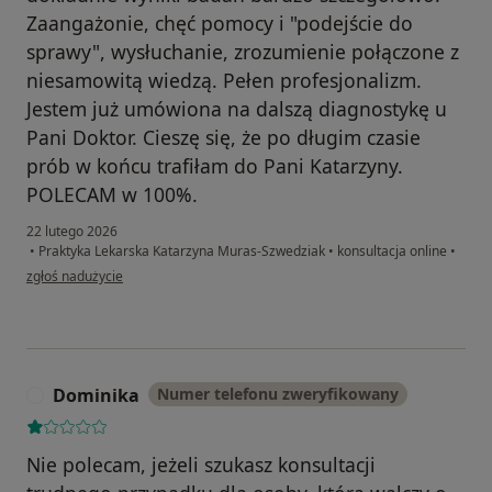
Zaangażonie, chęć pomocy i "podejście do
sprawy", wysłuchanie, zrozumienie połączone z
niesamowitą wiedzą. Pełen profesjonalizm.
Jestem już umówiona na dalszą diagnostykę u
Pani Doktor. Cieszę się, że po długim czasie
prób w końcu trafiłam do Pani Katarzyny.
POLECAM w 100%.
22 lutego 2026
•
Praktyka Lekarska Katarzyna Muras-Szwedziak
•
konsultacja online
•
w opinii użytkownika Kasia
zgłoś nadużycie
Dominika
Numer telefonu zweryfikowany
D
Nie polecam, jeżeli szukasz konsultacji