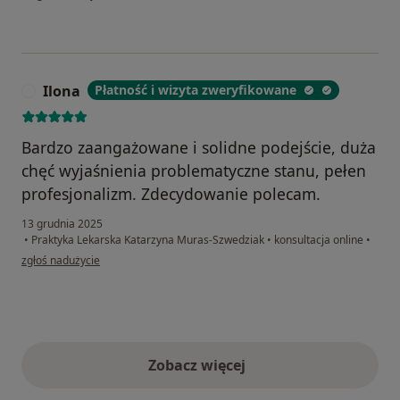
Ilona
Płatność i wizyta zweryfikowane
I
Bardzo zaangażowane i solidne podejście, duża
chęć wyjaśnienia problematyczne stanu, pełen
profesjonalizm. Zdecydowanie polecam.
13 grudnia 2025
•
Praktyka Lekarska Katarzyna Muras-Szwedziak
•
konsultacja online
•
w opinii użytkownika Ilona
zgłoś nadużycie
Zobacz więcej
opinie powyżej