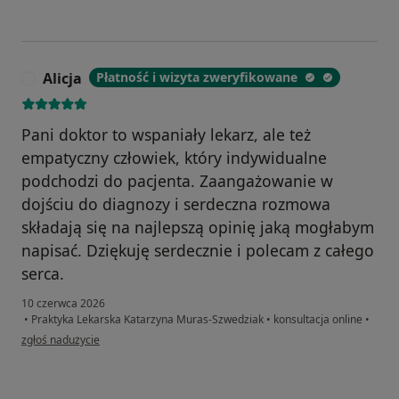
Alicja
Płatność i wizyta zweryfikowane
A
Pani doktor to wspaniały lekarz, ale też
empatyczny człowiek, który indywidualne
podchodzi do pacjenta. Zaangażowanie w
dojściu do diagnozy i serdeczna rozmowa
składają się na najlepszą opinię jaką mogłabym
napisać. Dziękuję serdecznie i polecam z całego
serca.
10 czerwca 2026
•
Praktyka Lekarska Katarzyna Muras-Szwedziak
•
konsultacja online
•
w opinii użytkownika Alicja
zgłoś nadużycie