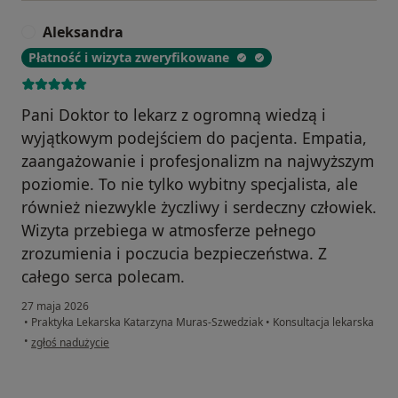
Aleksandra
A
Płatność i wizyta zweryfikowane
Pani Doktor to lekarz z ogromną wiedzą i
wyjątkowym podejściem do pacjenta. Empatia,
zaangażowanie i profesjonalizm na najwyższym
poziomie. To nie tylko wybitny specjalista, ale
również niezwykle życzliwy i serdeczny człowiek.
Wizyta przebiega w atmosferze pełnego
zrozumienia i poczucia bezpieczeństwa. Z
całego serca polecam.
27 maja 2026
•
Praktyka Lekarska Katarzyna Muras-Szwedziak
•
Konsultacja lekarska
w opinii użytkownika Aleksandra
•
zgłoś nadużycie