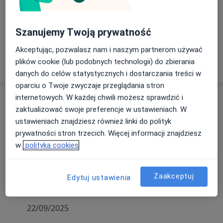
Rodzaje konsultacji
Stacjonarne
Zobacz lokalizacje (3)
Szanujemy Twoją prywatność
Konsultacje online
Zobacz kalendarz online
Akceptując, pozwalasz nam i naszym partnerom używać
Pokaż więcej
plików cookie (lub podobnych technologii) do zbierania
o doświadczeniu
danych do celów statystycznych i dostarczania treści w
oparciu o Twoje zwyczaje przeglądania stron
internetowych. W każdej chwili możesz sprawdzić i
Aktualności
zaktualizować swoje preferencje w ustawieniach. W
dr n. med. Katarzyna Muras-Szwedziak
ustawieniach znajdziesz również linki do polityk
Konsultacja online
prywatności stron trzecich. Więcej informacji znajdziesz
Podczas umawiania wizyty konieczne jest
w
polityka cookies
podanie nr PESEL. W przypadku braku numeru
PESEL proszę o wiadomość poprzez portal
Zaakceptuj
Edytuj ustawienia
znanylekarz.pl celem umówienia wizyty.
22/09/2025