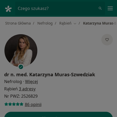
Me
Czego szukasz?
Strona Główna
Nefrolog
Rąbień
Katarzyna Muras-
Zmień miasto
dr n. med.
Katarzyna Muras-Szwedziak
O specjalizacjach
Nefrolog
·
Więcej
Rąbień
3 adresy
Nr PWZ: 2526829
86 opinii