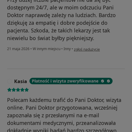
dostępnym 24/7, ale w moim odczuciu Pani
Doktor naprawdę zależy na ludziach. Bardzo
dziękuję za empatię i dobre podejście do
pacjenta. Szkoda, że takich lekarzy jest tak
niewielu bo świat byłby piękniejszy.
w opinii użytkownika Marta Żak
21 maja 2026
•
W innym miejscu
•
Inny
•
zgłoś nadużycie
Kasia
Płatność i wizyta zweryfikowane
K
Polecam każdemu trafić do Pani Doktor, wizyta
online. Pani Doktor przygotowana, wcześniej
zapoznała się z przesłanymi na e-mail
dokumentami medycznymi, przeanalizowała
dokładnie wyniki badań bardzo szczegółowo.