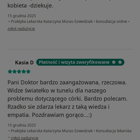
kobieta -dziekuje.
15 grudnia 2025
•
Praktyka Lekarska Katarzyna Muras-Szwedziak
•
konsultacja online
•
w opinii użytkownika K.R
zgłoś nadużycie
Kasia D
Płatność i wizyta zweryfikowane
K
Pani Doktor bardzo zaangażowana, rzeczowa.
Widze światełko w tunelu dla naszego
problemu dotyczącego córki. Bardzo polecam.
Rzadko sie zdarza lekarz z taką wiedza i
empatia. Pozdrawiam gorąco...:)
15 grudnia 2025
•
Praktyka Lekarska Katarzyna Muras-Szwedziak
•
Konsultacja lekarska
w opinii użytkownika Kasia D
•
zgłoś nadużycie