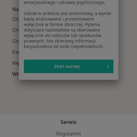
emocjonalnego i zdrowia psychicznego.
Najczęście leczone choroby
Udział w ankiecie jest anonimowy, a wyniki
Choroby nerek w Rąbieniu
będą analizowane i prezentowane
wyłącznie w formie zbiorczej. Pytania
Choroby reumatologiczne w Rąbieniu
dotyczące nastolatków są skierowane
wyłącznie do rodziców lub opiekunów
Choroby układu moczowego w Rąbieniu
prawnych. Nie zbieramy informacji
bezpośrednio od osób niepełnoletnich.
Kamica nerkowa w Rąbieniu
Kłębuszkowe zapalenie nerek w Rąbieniu
Start survey
Więcej (2)
Więcej w kategorii: Najczęście leczone choroby
Serwis
Regulamin