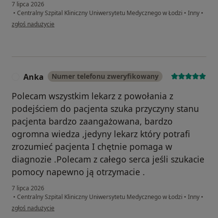
7 lipca 2026
•
Centralny Szpital Kliniczny Uniwersytetu Medycznego w Łodzi
•
Inny
•
w opinii użytkownika Justyna
zgłoś nadużycie
Anka
Numer telefonu zweryfikowany
A
Polecam wszystkim lekarz z powołania z
podejściem do pacjenta szuka przyczyny stanu
pacjenta bardzo zaangażowana, bardzo
ogromna wiedza ,jedyny lekarz który potrafi
zrozumieć pacjenta I chętnie pomaga w
diagnozie .Polecam z całego serca jeśli szukacie
pomocy napewno ją otrzymacie .
7 lipca 2026
•
Centralny Szpital Kliniczny Uniwersytetu Medycznego w Łodzi
•
Inny
•
w opinii użytkownika Anka
zgłoś nadużycie