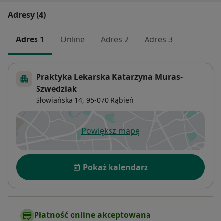
Adresy (4)
Adres 1
Online
Adres 2
Adres 3
Praktyka Lekarska Katarzyna Muras-
Szwedziak
Słowiańska 14,
95-070
Rąbień
Powiększ mapę
otwiera się w nowej karcie
Dostępność
Pokaż kalendarz
Płatność online akceptowana