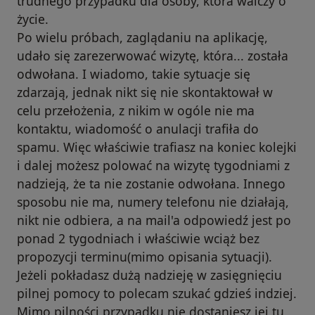
trudnego przypadku dla osoby, która walczy o
życie.
Po wielu próbach, zaglądaniu na aplikację,
udało się zarezerwować wizytę, która... została
odwołana. I wiadomo, takie sytuacje się
zdarzają, jednak nikt się nie skontaktował w
celu przełożenia, z nikim w ogóle nie ma
kontaktu, wiadomość o anulacji trafiła do
spamu. Więc właściwie trafiasz na koniec kolejki
i dalej możesz polować na wizytę tygodniami z
nadzieją, że ta nie zostanie odwołana. Innego
sposobu nie ma, numery telefonu nie działają,
nikt nie odbiera, a na mail'a odpowiedź jest po
ponad 2 tygodniach i właściwie wciąż bez
propozycji terminu(mimo opisania sytuacji).
Jeżeli pokładasz dużą nadzieję w zasięgnięciu
pilnej pomocy to polecam szukać gdzieś indziej.
Mimo pilności przypadku nie dostaniesz jej tu