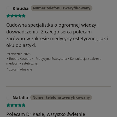
Klaudia
Numer telefonu zweryfikowany
K
Cudowna specjalistka o ogromnej wiedzy i
doświadczeniu. Z całego serca polecam-
zarówno w zakresie medycyny estetycznej, jak i
okuloplastyki.
29 stycznia 2026
•
Robert Kasperek - Medycyna Estetyczna
•
Konsultacja z zakresu
medycyny estetycznej
w opinii użytkownika Klaudia
•
zgłoś nadużycie
Natalia
Numer telefonu zweryfikowany
N
Polecam Dr Kasię, wszystko świetnie