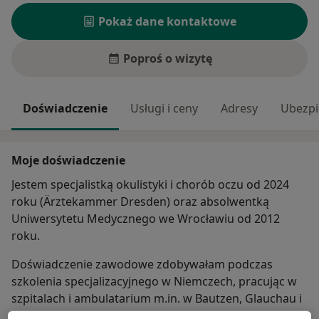
Pokaż dane kontaktowe
Poproś o wizytę
Doświadczenie
Usługi i ceny
Adresy
Ubezpi
Moje doświadczenie
Jestem specjalistką okulistyki i chorób oczu od 2024
roku (Ärztekammer Dresden) oraz absolwentką
Uniwersytetu Medycznego we Wrocławiu od 2012
roku.
Doświadczenie zawodowe zdobywałam podczas
szkolenia specjalizacyjnego w Niemczech, pracując w
szpitalach i ambulatarium m.in. w Bautzen, Glauchau i
Görlitz, opiekując się pacjentami z chorobami oczu,