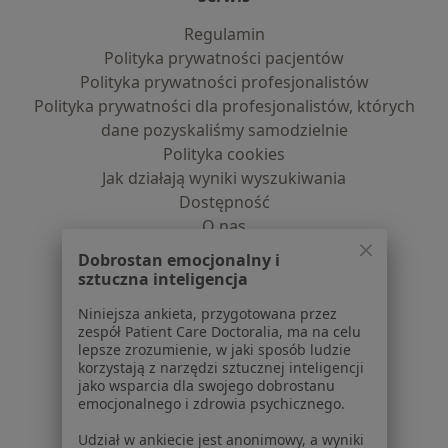
Regulamin
Polityka prywatności pacjentów
Polityka prywatności profesjonalistów
Polityka prywatności dla profesjonalistów, których
dane pozyskaliśmy samodzielnie
Polityka cookies
Jak działają wyniki wyszukiwania
Dostępność
O nas
Praca
Rekrutujemy!
Dobrostan emocjonalny i
Partnerzy
sztuczna inteligencja
Centrum prasowe
Niniejsza ankieta, przygotowana przez
Kontakt
zespół Patient Care Doctoralia, ma na celu
lepsze zrozumienie, w jaki sposób ludzie
Dla pacjentów
korzystają z narzędzi sztucznej inteligencji
jako wsparcia dla swojego dobrostanu
Lekarze
emocjonalnego i zdrowia psychicznego.
Placówki medyczne
Udział w ankiecie jest anonimowy, a wyniki
Pytania i odpowiedzi