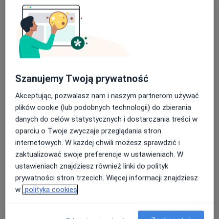
powiek i skóry.
Od początku kariery rozwijam również swoje
umiejętności w zakresie medycyny estetycznej.
Ale to plastyka powiek stała się moja zawodową pasją.
Szanujemy Twoją prywatność
Akceptując, pozwalasz nam i naszym partnerom używać
Nieustannie podnoszę swoje kwalifikacje, uczestnicząc
plików cookie (lub podobnych technologii) do zbierania
w licznych konferencjach, kursach, kongresach i
danych do celów statystycznych i dostarczania treści w
warsztatach, zarówno polskich jak i zagranicznych,
oparciu o Twoje zwyczaje przeglądania stron
aby oferować pacjentom kompleksowe i trwałe efekty
internetowych. W każdej chwili możesz sprawdzić i
leczenia.
zaktualizować swoje preferencje w ustawieniach. W
ustawieniach znajdziesz również linki do polityk
O mnie
więcej
prywatności stron trzecich. Więcej informacji znajdziesz
Główne obszary pomocy
w
polityka cookies
Choroby powiek
Gradówka
Kępki żółte
a11y_sr_more
Starzenie się skóry
Wiotkość skóry
+13