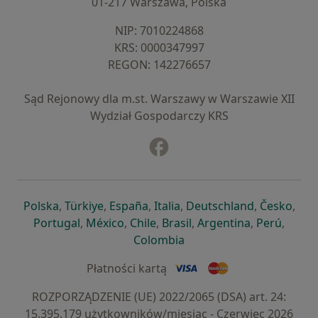
01-217 Warszawa, Polska
NIP: ⁠7010224868
KRS: ⁠0000347997
REGON: ⁠142276657
Sąd Rejonowy dla m.st. Warszawy w Warszawie XII
Wydział Gospodarczy KRS
Facebook
otwiera się w nowej karcie
otwiera się w nowej karcie
otwiera się w nowej karcie
otwiera się w nowej karcie
otwiera się w nowej karci
otwiera się
otwi
Polska
,
Türkiye
,
España
,
Italia
,
Deutschland
,
Česko
,
otwiera się w nowej karcie
otwiera się w nowej karcie
otwiera się w nowej karcie
otwiera się w nowej kar
otwiera się 
otwier
Portugal
,
México
,
Chile
,
Brasil
,
Argentina
,
Perú
,
otwiera się w nowej karc
Colombia
Płatności kartą
ROZPORZĄDZENIE (UE) 2022/2065 (DSA) art. 24:
15.395.179 użytkowników/miesiąc - Czerwiec 2026