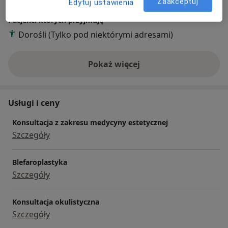
Zaakceptuj
Edytuj ustawienia
Pacjenci których przyjmuję
Dorośli (Tylko pod niektórymi adresami)
Pokaż więcej
o doświadczeniu
Usługi i ceny
Konsultacja z zakresu medycyny estetycznej
Szczegóły
Blefaroplastyka
Szczegóły
Konsultacja okulistyczna
Szczegóły