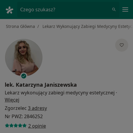
Me
Czego szukasz?
Strona Główna
Lekarz Wykonujący Zabiegi Medycyny Estetyc
lek.
Katarzyna Janiszewska
Lekarz wykonujący zabiegi medycyny estetycznej
·
O specjalizacjach
Więcej
Zgorzelec
3 adresy
Nr PWZ: 2846252
2 opinie