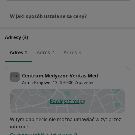
W jaki sposób ustalane są ceny?
Adresy (3)
Adres 1
Adres 2
Adres 3
Centrum Medyczne Veritas Med
Armii Krajowej 13,
59-900
Zgorzelec
Powiększ mapę
otwiera się w nowej karcie
Dostępność
W tym gabinecie nie można umawiać wizyt przez
internet
Co mam zrobić w tej sytuacji?