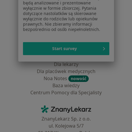
będą analizowane i prezentowane
Usługi i zabiegi
wyłącznie w formie zbiorczej. Pytania
Choroby
dotyczące nastolatków są skierowane
wyłącznie do rodziców lub opiekunów
Pomoc
prawnych. Nie zbieramy informacji
Aplikacje mobilne
bezpośrednio od osób niepełnoletnich.
Blog dla pacjentów
Dla profesjonalistów
Start survey
Cennik
Dla lekarzy
Dla placówek medycznych
Noa Notes
nowość
Baza wiedzy
Centrum Pomocy dla Specjalisty
Kontakt
ZnanyLekarz - Strona główna
ZnanyLekarz Sp. z o.o.
ul. Kolejowa 5/7