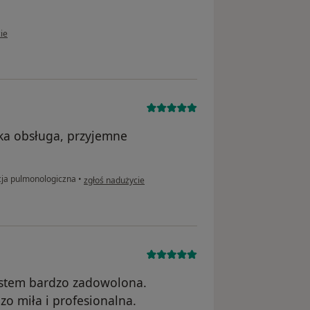
kownika Kasia
ie
ka obsługa, przyjemne
w opinii użytkownika GG
ja pulmonologiczna
•
zgłoś nadużycie
Jestem bardzo zadowolona.
o miła i profesionalna.