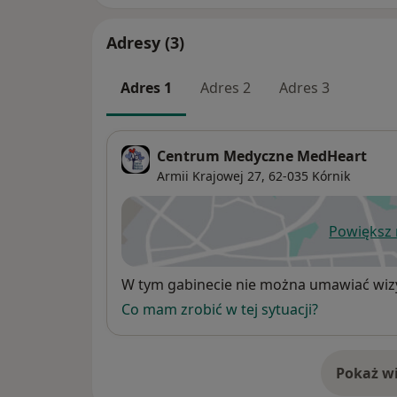
Adresy (3)
Adres 1
Adres 2
Adres 3
Centrum Medyczne MedHeart
Armii Krajowej 27,
62-035
Kórnik
Powiększ
ot
Dostępność
W tym gabinecie nie można umawiać wizy
Co mam zrobić w tej sytuacji?
Pokaż wi
o 