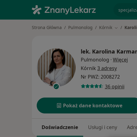
specjaliz
Strona Główna
Pulmonolog
Kórnik
Karol
Zmień mia
lek.
Karolina Karma
O sp
Pulmonolog
·
Więcej
Kórnik
3 adresy
Nr PWZ: 2008272
36 opinii
Pokaż dane kontaktowe
Doświadczenie
Usługi i ceny
Adr