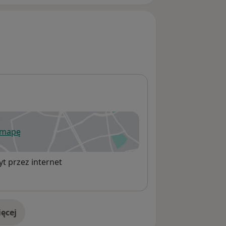
 mapę
wiera się w nowej karcie
t przez internet
ęcej
adresie