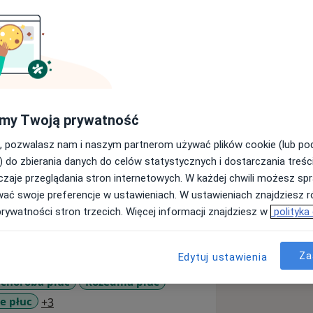
iwersytetu Medycznego im. Karola
my Twoją prywatność
poczęła w Wielospecjalistycznym
kładem Opiekuńczo-Leczniczym w
, pozwalasz nam i naszym partnerom używać plików cookie (lub p
lizowała szkolenie specjalizacyjne z
) do zbierania danych do celów statystycznych i dostarczania treśc
ież tytuł specjalisty chorób płuc,
zaje przeglądania stron internetowych. W każdej chwili możesz spr
Wielkopolskim Centrum Pulmonologii i
wać swoje preferencje w ustawieniach. W ustawieniach znajdziesz ró
 Alergologii i Onkologii
prywatności stron trzecich. Więcej informacji znajdziesz w
polityka
Za
rnistów Polskich, Polskiego
Edytuj ustawienia
uropean Respiratory Society (ERS).
 choroba płuc
Rozedma płuc
w kraju i za granicą szkoleniach i
a11y_sr_more_diseases
e płuc
+3
ób wewnętrznych oraz chorób płuc,