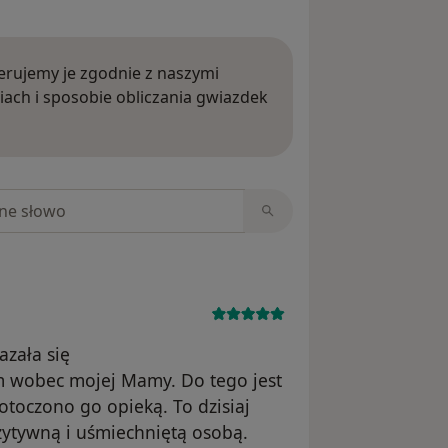
rujemy je zgodnie z naszymi
iach i sposobie obliczania gwiazdek
ięcej o opiniach
niach
zała się
m wobec mojej Mamy. Do tego jest
otoczono go opieką. To dzisiaj
zytywną i uśmiechniętą osobą.