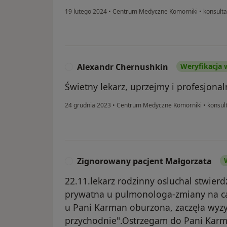
19 lutego 2024
•
Centrum Medyczne Komorniki
•
konsulta
Alexandr Chernushkin
Weryfikacja 
A
Świetny lekarz, uprzejmy i profesjona
24 grudnia 2023
•
Centrum Medyczne Komorniki
•
konsult
Zignorowany pacjent Małgorzata
Z
22.11.lekarz rodzinny osluchal stwierd
prywatna u pulmonologa-zmiany na ca
u Pani Karman oburzona, zaczęła wyzy
przychodnie".Ostrzegam do Pani Karma