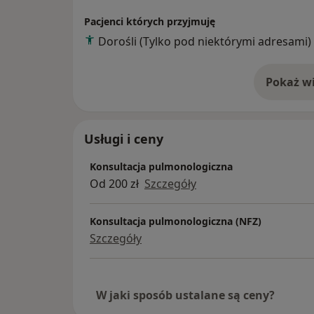
na których wymienia się wiedzą i doświadcz
Pacjenci których przyjmuję
Dorośli (Tylko pod niektórymi adresami)
Lek. Karolina Karman posiada duże doświad
leczenia chorób wewnętrznych, ze szczeg
układu oddechowego. Główne zainteresowan
Pokaż wi
o 
płuc, astma, POCHP, alergia.
Usługi i ceny
Konsultacja pulmonologiczna
Od 200 zł
Szczegóły
Konsultacja pulmonologiczna (NFZ)
Szczegóły
W jaki sposób ustalane są ceny?