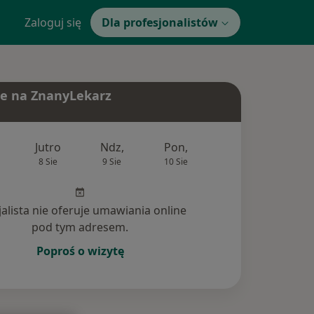
Zaloguj się
Dla profesjonalistów
e na ZnanyLekarz
Jutro
Ndz,
Pon,
Wt,
Śr,
8 Sie
9 Sie
10 Sie
11 Sie
12 Si
jalista nie oferuje umawiania online
pod tym adresem.
Poproś o wizytę