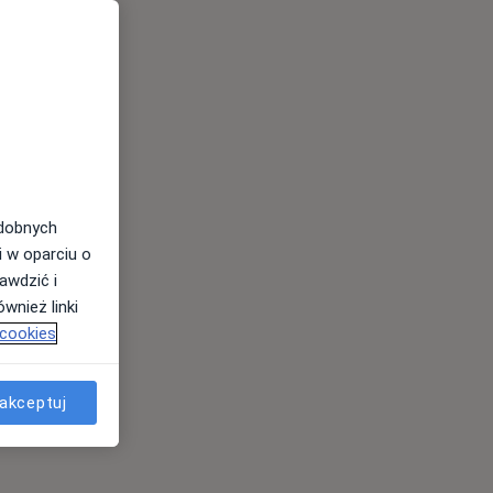
odobnych
i w oparciu o
awdzić i
wnież linki
 cookies
akceptuj