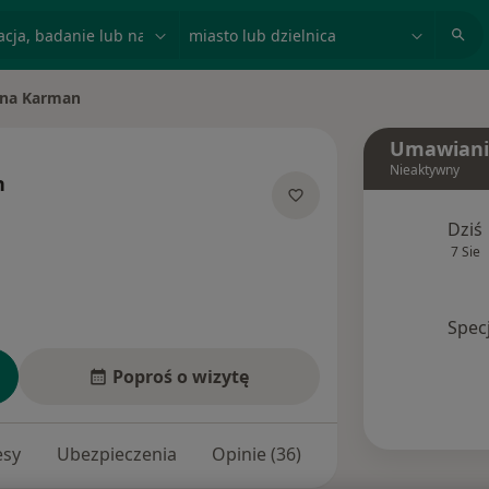
acja, badanie lub nazwisko
miasto lub dzielnica
ina Karman
sto
Umawiani
Nieaktywny
n
ecjalizacjach
Dziś
7 Sie
Spec
Poproś o wizytę
esy
Ubezpieczenia
Opinie (36)