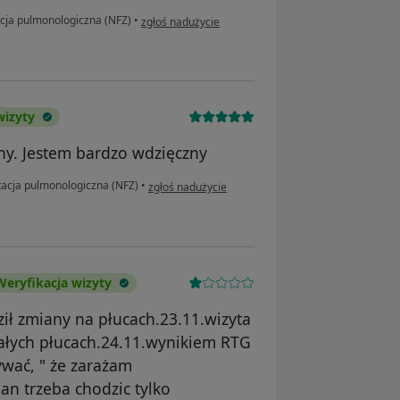
w opinii użytkownika Klaudia
cja pulmonologiczna (NFZ)
•
zgłoś nadużycie
wizyty
lny. Jestem bardzo wdzięczny
w opinii użytkownika Alexandr Chernushkin
acja pulmonologiczna (NFZ)
•
zgłoś nadużycie
Weryfikacja wizyty
ził zmiany na płucach.23.11.wizyta
łych płucach.24.11.wynikiem RTG
wać, " że zarażam
n trzeba chodzic tylko