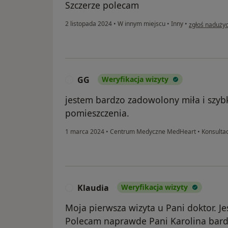
Szczerze polecam
w opinii użyt
2 listopada 2024
•
W innym miejscu
•
Inny
•
zgłoś nadużyc
GG
Weryfikacja wizyty
G
jestem bardzo zadowolony miła i szyb
pomieszczenia.
1 marca 2024
•
Centrum Medyczne MedHeart
•
Konsultac
Klaudia
Weryfikacja wizyty
K
Moja pierwsza wizyta u Pani doktor. 
Polecam naprawde Pani Karolina bardz