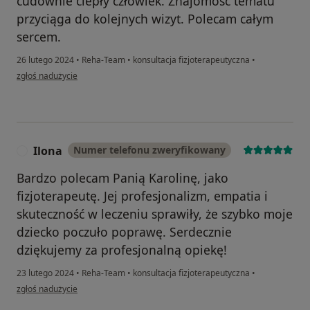
cudownie ciepły człowiek. Znajomość tematu
przyciąga do kolejnych wizyt. Polecam całym
sercem.
26 lutego 2024
•
Reha-Team
•
konsultacja fizjoterapeutyczna
•
w opinii użytkownika Iwona
zgłoś nadużycie
Ilona
Numer telefonu zweryfikowany
I
Bardzo polecam Panią Karolinę, jako
fizjoterapeutę. Jej profesjonalizm, empatia i
skuteczność w leczeniu sprawiły, że szybko moje
dziecko poczuło poprawę. Serdecznie
dziękujemy za profesjonalną opiekę!
23 lutego 2024
•
Reha-Team
•
konsultacja fizjoterapeutyczna
•
w opinii użytkownika Ilona
zgłoś nadużycie