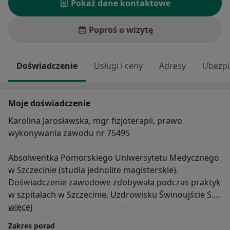
Pokaż dane kontaktowe
Poproś o wizytę
Doświadczenie
Usługi i ceny
Adresy
Ubezpi
Moje doświadczenie
Karolina Jarosławska, mgr fizjoterapii, prawo
wykonywania zawodu nr 75495
Absolwentka Pomorskiego Uniwersytetu Medycznego
w Szczecinie (studia jednolite magisterskie).
Doświadczenie zawodowe zdobywała podczas praktyk
w szpitalach w Szczecinie, Uzdrowisku Świnoujście S.A
O mnie
oraz Reha-Team.
więcej
Zakres porad