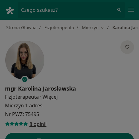
Me
Czego szukasz?
Strona Główna
Fizjoterapeuta
Mierzyn
Karolina Ja
Zmień miasto
mgr
Karolina Jarosławska
O specjalizacjach
Fizjoterapeuta
·
Więcej
Mierzyn
1 adres
Nr PWZ: 75495
8 opinii