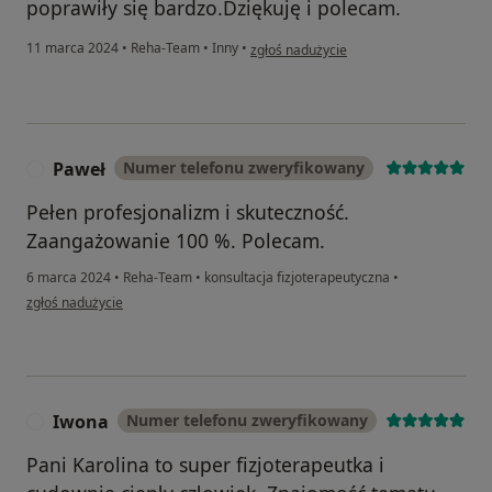
poprawiły się bardzo.Dziękuję i polecam.
w opinii użytkownika Wiesława
11 marca 2024
•
Reha-Team
•
Inny
•
zgłoś nadużycie
Paweł
Numer telefonu zweryfikowany
P
Pełen profesjonalizm i skuteczność.
Zaangażowanie 100 %. Polecam.
6 marca 2024
•
Reha-Team
•
konsultacja fizjoterapeutyczna
•
w opinii użytkownika Paweł
zgłoś nadużycie
Iwona
Numer telefonu zweryfikowany
I
Pani Karolina to super fizjoterapeutka i