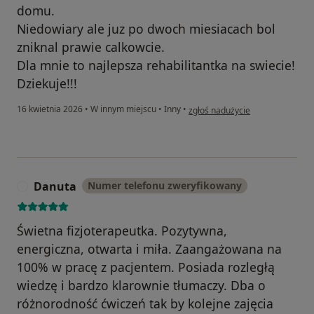
domu.
Niedowiary ale juz po dwoch miesiacach bol
zniknal prawie calkowcie.
Dla mnie to najlepsza rehabilitantka na swiecie!
Dziekuje!!!
w opinii użytkownika Marcin
16 kwietnia 2026
•
W innym miejscu
•
Inny
•
zgłoś nadużycie
Danuta
Numer telefonu zweryfikowany
D
Świetna fizjoterapeutka. Pozytywna,
energiczna, otwarta i miła. Zaangażowana na
100% w pracę z pacjentem. Posiada rozległą
wiedzę i bardzo klarownie tłumaczy. Dba o
różnorodność ćwiczeń tak by kolejne zajęcia