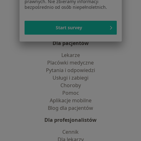
O nas
prawnych. Nie zbieramy informacji
bezpośrednio od osób niepełnoletnich.
Praca
Rekrutujemy!
Partnerzy
Centrum prasowe
Start survey
Kontakt
Dla pacjentów
Lekarze
Placówki medyczne
Pytania i odpowiedzi
Usługi i zabiegi
Choroby
Pomoc
Aplikacje mobilne
Blog dla pacjentów
Dla profesjonalistów
Cennik
Dla lekarzy