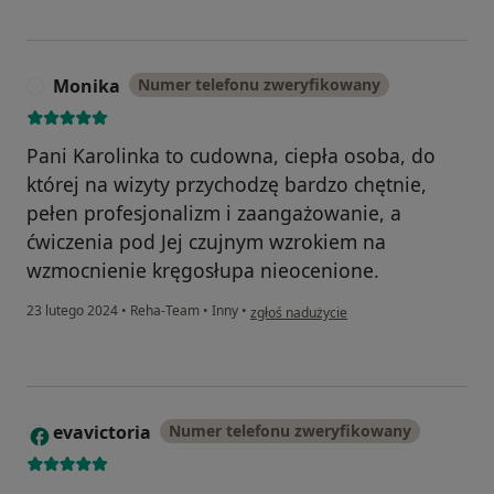
Monika
Numer telefonu zweryfikowany
M
Pani Karolinka to cudowna, ciepła osoba, do
której na wizyty przychodzę bardzo chętnie,
pełen profesjonalizm i zaangażowanie, a
ćwiczenia pod Jej czujnym wzrokiem na
wzmocnienie kręgosłupa nieocenione.
w opinii użytkownika Monika
23 lutego 2024
•
Reha-Team
•
Inny
•
zgłoś nadużycie
evavictoria
Numer telefonu zweryfikowany
E