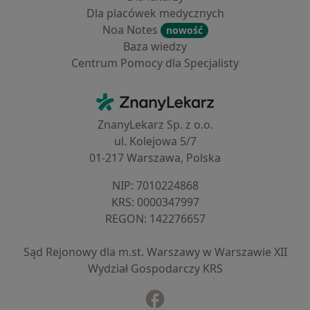
Dla placówek medycznych
Noa Notes
nowość
Baza wiedzy
Centrum Pomocy dla Specjalisty
Kontakt
ZnanyLekarz - Strona główna
ZnanyLekarz Sp. z o.o.
ul. Kolejowa 5/7
01-217 Warszawa, Polska
NIP: ⁠7010224868
KRS: ⁠0000347997
REGON: ⁠142276657
Sąd Rejonowy dla m.st. Warszawy w Warszawie XII
Wydział Gospodarczy KRS
Facebook
otwiera się w nowej karcie