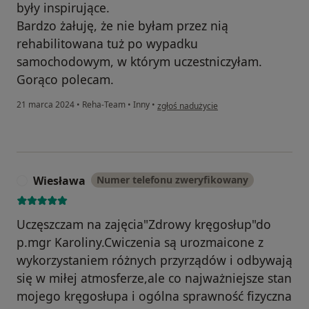
były inspirujące.
Bardzo żałuję, że nie byłam przez nią
rehabilitowana tuż po wypadku
samochodowym, w którym uczestniczyłam.
Gorąco polecam.
w opinii użytkownika Danuta
21 marca 2024
•
Reha-Team
•
Inny
•
zgłoś nadużycie
Wiesława
Numer telefonu zweryfikowany
W
Uczęszczam na zajęcia"Zdrowy kręgosłup"do
p.mgr Karoliny.Cwiczenia są urozmaicone z
wykorzystaniem różnych przyrządów i odbywają
się w miłej atmosferze,ale co najważniejsze stan
mojego kręgosłupa i ogólna sprawność fizyczna