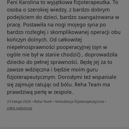
Pani Karolina to wyjątkowa fizjoterapeutka. To
osoba o szerokiej wiedzy, z bardzo dobrym
podejściem do dzieci, bardzo zaangażowana w
pracę. Postawiła na nogi mojego syna po
bardzo rozległej i skomplikowanej operacji obu
kończyn dolnych. Od całkowitej
niepełnosprawności pooperacyjnej (syn w
ogóle nie był w stanie chodzić) , doprowadziła
dziecko do pełnej sprawności. Będę jej za to
zawsze wdzięczna i będzie moim guru
fizjoterapeutycznym. Dorosłymi też wspaniale
się zajmuje ratując od bólu. Reha Team ma
prawdziwą perłę w zespole.
23 lutego 2024
•
Reha-Team
•
konsultacja fizjoterapeutyczna
•
w opinii użytkownika evavictoria
zgłoś nadużycie