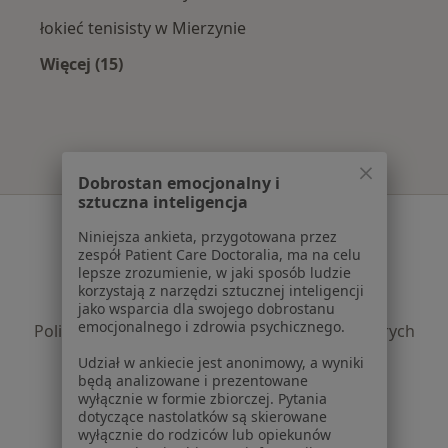
łokieć tenisisty w Mierzynie
Więcej (15)
Więcej w kategorii: Najczęście leczone chorob
Dobrostan emocjonalny i
sztuczna inteligencja
Serwis
Niniejsza ankieta, przygotowana przez
zespół Patient Care Doctoralia, ma na celu
Regulamin
lepsze zrozumienie, w jaki sposób ludzie
Polityka prywatności pacjentów
korzystają z narzędzi sztucznej inteligencji
Polityka prywatności profesjonalistów
jako wsparcia dla swojego dobrostanu
emocjonalnego i zdrowia psychicznego.
Polityka prywatności dla profesjonalistów, których
dane pozyskaliśmy samodzielnie
Udział w ankiecie jest anonimowy, a wyniki
Polityka cookies
będą analizowane i prezentowane
wyłącznie w formie zbiorczej. Pytania
Jak działają wyniki wyszukiwania
dotyczące nastolatków są skierowane
Dostępność
wyłącznie do rodziców lub opiekunów