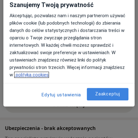
Szanujemy Twoją prywatność
Adres
Akceptując, pozwalasz nam i naszym partnerom używać
gabinet
plików cookie (lub podobnych technologii) do zbierania
72-006
Mierzyn
danych do celów statystycznych i dostarczania treści w
oparciu o Twoje zwyczaje przeglądania stron
internetowych. W każdej chwili możesz sprawdzić i
Powiększ mapę
otwiera się w nowej karcie
zaktualizować swoje preferencje w ustawieniach. W
ustawieniach znajdziesz również linki do polityk
Dostępność
W tym gabinecie nie można umawiać wizyt przez
prywatności stron trzecich. Więcej informacji znajdziesz
internet
w
polityka cookies
Co mam zrobić w tej sytuacji?
Zaakceptuj
Edytuj ustawienia
Pokaż więcej
o adresie
Ubezpieczenia - brak akceptowanych