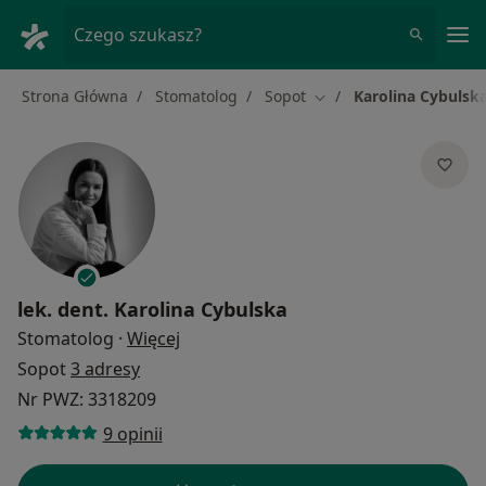
Me
Czego szukasz?
Strona Główna
Stomatolog
Sopot
Karolina Cybulsk
Zmień miasto
lek. dent.
Karolina Cybulska
O specjalizacjach
Stomatolog
·
Więcej
Sopot
3 adresy
Nr PWZ: 3318209
9 opinii