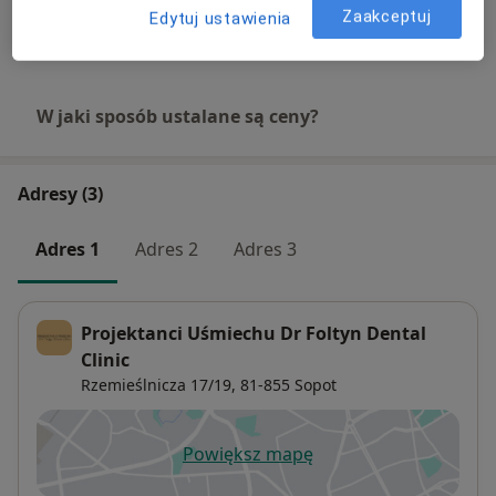
Zaakceptuj
Edytuj ustawienia
Od 330 zł
Szczegóły
W jaki sposób ustalane są ceny?
Adresy (3)
Adres 1
Adres 2
Adres 3
Projektanci Uśmiechu Dr Foltyn Dental
Clinic
Rzemieślnicza 17/19,
81-855
Sopot
Powiększ mapę
otwiera się w nowej karcie