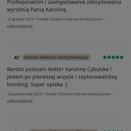
Profesjonalizm i zaangażowanie zdecydowania
wyróżnią Panią Karolinę.
15 grudnia 2023
•
Projekt Uśmiech Centrum Dentystyczne
•
•
w opinii użytkownika Dorota
zgłoś nadużycie
AT
Numer telefonu zweryfikowany
A
Bardzo polecam doktor Karolinę Cybulska !
Jestem po pierwszej wizycie i zaplanowaliśmy
bonding. Super opieka :)
18 października 2023
•
Projekt Uśmiech Centrum Dentystyczne
•
•
w opinii użytkownika AT
zgłoś nadużycie