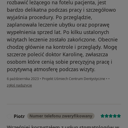
rozbawić leżącego na fotelu pacjenta, jest
bardzo delikatna podczas pracy i szczegółowo
wyjaśnia procedury. Po przeglądzie,
zaplanowała leczenie ubytku oraz poprawę
wypełnienia sprzed lat. Po kilku ustalonych
wizytach leczenie zostało zakończone. Obecnie
chodzę głównie na kontrole i przeglądy. Mogę
szczerze polecić doktor Karolinę, zwłaszcza
osobom które cenią sobie precyzyjną pracę i
pozytywną atmosferę podczas wizyty.
6 października 2023
•
Projekt Uśmiech Centrum Dentystyczne
•
•
w opinii użytkownika Anna
zgłoś nadużycie
Piotr
Numer telefonu zweryfikowany
P
Wcześniej korzystałem z usług stomatologów w