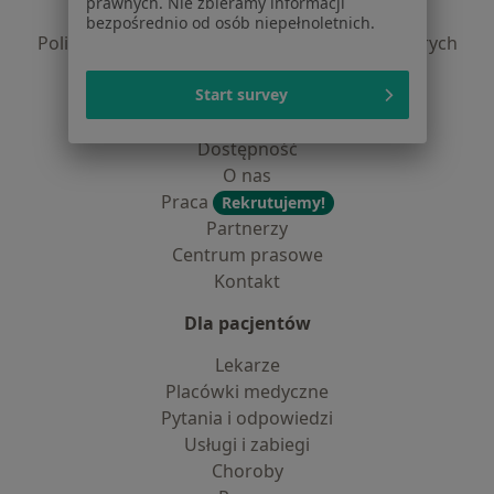
prawnych. Nie zbieramy informacji
Polityka prywatności profesjonalistów
bezpośrednio od osób niepełnoletnich.
Polityka prywatności dla profesjonalistów, których
dane pozyskaliśmy samodzielnie
Polityka cookies
Start survey
Jak działają wyniki wyszukiwania
Dostępność
O nas
Praca
Rekrutujemy!
Partnerzy
Centrum prasowe
Kontakt
Dla pacjentów
Lekarze
Placówki medyczne
Pytania i odpowiedzi
Usługi i zabiegi
Choroby