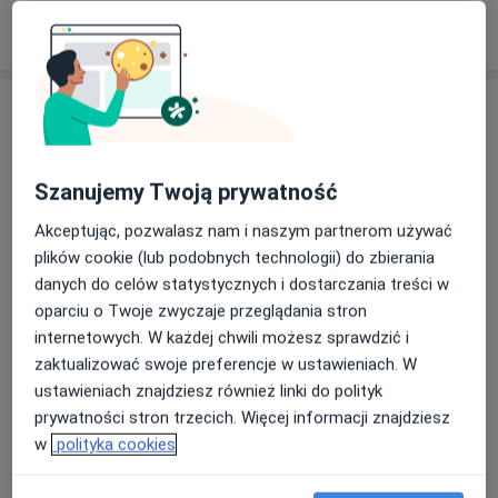
Pokaż więcej
o doświadczeniu
Usługi i ceny
Konsultacja stomatologiczna
Od 160 zł
Szczegóły
Szanujemy Twoją prywatność
Akceptując, pozwalasz nam i naszym partnerom używać
Badanie stomatologiczne + leczenie zębów
plików cookie (lub podobnych technologii) do zbierania
Od 330 zł
Szczegóły
danych do celów statystycznych i dostarczania treści w
oparciu o Twoje zwyczaje przeglądania stron
Konsultacja do bondingu
internetowych. W każdej chwili możesz sprawdzić i
160 zł
Szczegóły
zaktualizować swoje preferencje w ustawieniach. W
ustawieniach znajdziesz również linki do polityk
Przegląd stomatologiczny
prywatności stron trzecich. Więcej informacji znajdziesz
160 zł
Szczegóły
w
polityka cookies
Wypełnienie