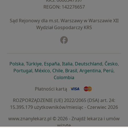
KRS: ⁠0000347997
REGON: ⁠142276657
Sąd Rejonowy dla m.st. Warszawy w Warszawie XII
Wydział Gospodarczy KRS
Facebook
otwiera się w nowej karcie
otwiera się w nowej karcie
otwiera się w nowej karcie
otwiera się w nowej karcie
otwiera się w nowej karci
otwiera się
otwi
Polska
,
Türkiye
,
España
,
Italia
,
Deutschland
,
Česko
,
otwiera się w nowej karcie
otwiera się w nowej karcie
otwiera się w nowej karcie
otwiera się w nowej kar
otwiera się 
otwier
Portugal
,
México
,
Chile
,
Brasil
,
Argentina
,
Perú
,
otwiera się w nowej karc
Colombia
Płatności kartą
ROZPORZĄDZENIE (UE) 2022/2065 (DSA) art. 24:
15.395.179 użytkowników/miesiąc - Czerwiec 2026
www.znanylekarz.pl © 2026 - Znajdź lekarza i umów
wizytę