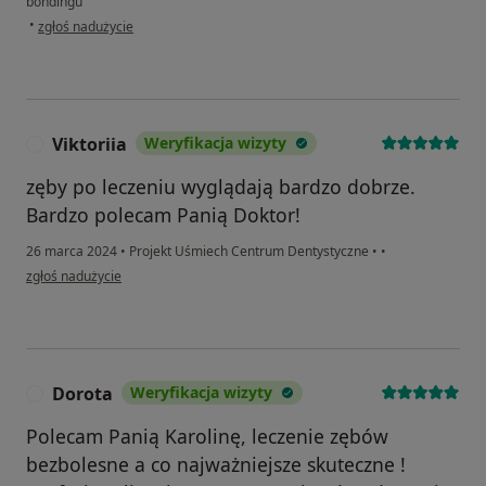
bondingu
w opinii użytkownika Aleksandra
•
zgłoś nadużycie
Viktoriia
Weryfikacja wizyty
V
zęby po leczeniu wyglądają bardzo dobrze.
Bardzo polecam Panią Doktor!
26 marca 2024
•
Projekt Uśmiech Centrum Dentystyczne
•
•
w opinii użytkownika Viktoriia
zgłoś nadużycie
Dorota
Weryfikacja wizyty
D
Polecam Panią Karolinę, leczenie zębów
bezbolesne a co najważniejsze skuteczne !