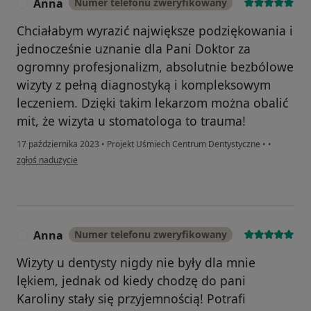
Anna
Numer telefonu zweryfikowany
A
Chciałabym wyrazić największe podziękowania i
jednocześnie uznanie dla Pani Doktor za
ogromny profesjonalizm, absolutnie bezbólowe
wizyty z pełną diagnostyką i kompleksowym
leczeniem. Dzięki takim lekarzom można obalić
mit, że wizyta u stomatologa to trauma!
17 października 2023
•
Projekt Uśmiech Centrum Dentystyczne
•
•
w opinii użytkownika Anna
zgłoś nadużycie
Anna
Numer telefonu zweryfikowany
A
Wizyty u dentysty nigdy nie były dla mnie
lękiem, jednak od kiedy chodzę do pani
Karoliny stały się przyjemnością! Potrafi