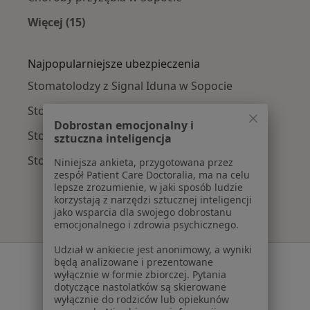
Więcej (15)
Więcej w kategorii: Najczęście leczone chorob
Najpopularniejsze ubezpieczenia
Stomatolodzy z Signal Iduna w Sopocie
Stomatolodzy z POLMED w Sopocie
Dobrostan emocjonalny i
Stomatolodzy z TU Zdrowie w Sopocie
sztuczna inteligencja
Stomatolodzy z Medicover w Sopocie
Niniejsza ankieta, przygotowana przez
zespół Patient Care Doctoralia, ma na celu
lepsze zrozumienie, w jaki sposób ludzie
korzystają z narzędzi sztucznej inteligencji
jako wsparcia dla swojego dobrostanu
emocjonalnego i zdrowia psychicznego.
Udział w ankiecie jest anonimowy, a wyniki
Serwis
będą analizowane i prezentowane
wyłącznie w formie zbiorczej. Pytania
Regulamin
dotyczące nastolatków są skierowane
wyłącznie do rodziców lub opiekunów
Polityka prywatności pacjentów