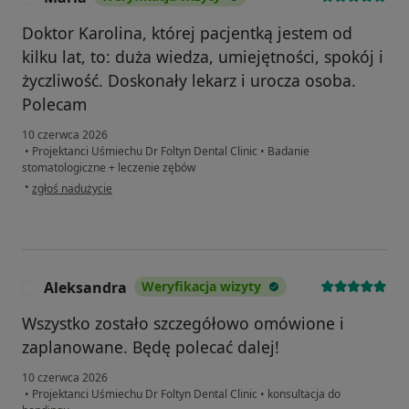
Doktor Karolina, której pacjentką jestem od
kilku lat, to: duża wiedza, umiejętności, spokój i
życzliwość. Doskonały lekarz i urocza osoba.
Polecam
10 czerwca 2026
•
Projektanci Uśmiechu Dr Foltyn Dental Clinic
•
Badanie
stomatologiczne + leczenie zębów
w opinii użytkownika Maria
•
zgłoś nadużycie
Aleksandra
Weryfikacja wizyty
A
Wszystko zostało szczegółowo omówione i
zaplanowane. Będę polecać dalej!
10 czerwca 2026
•
Projektanci Uśmiechu Dr Foltyn Dental Clinic
•
konsultacja do