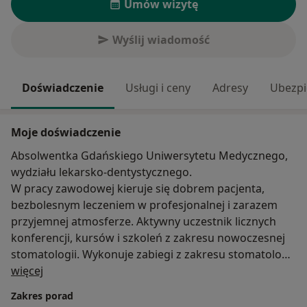
Umów wizytę
Wyślij wiadomość
Doświadczenie
Usługi i ceny
Adresy
Ubezpi
Moje doświadczenie
Absolwentka Gdańskiego Uniwersytetu Medycznego,
wydziału lekarsko-dentystycznego.
W pracy zawodowej kieruje się dobrem pacjenta,
bezbolesnym leczeniem w profesjonalnej i zarazem
przyjemnej atmosferze. Aktywny uczestnik licznych
konferencji, kursów i szkoleń z zakresu nowoczesnej
stomatologii. Wykonuje zabiegi z zakresu stomatologii
O mnie
zachowawczej w pełnym zakresie oraz endodoncji.
więcej
Wizyty cechuje delikatność i staranność.
Zakres porad