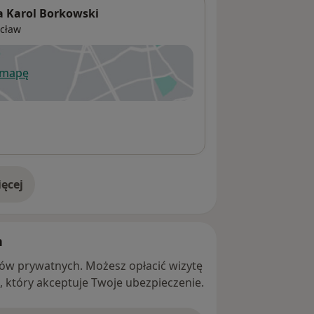
a Karol Borkowski
cław
 mapę
wiera się w nowej karcie
ęcej
adresie
h
ntów prywatnych. Możesz opłacić wizytę
ę, który akceptuje Twoje ubezpieczenie.