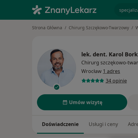
specjaliz
Strona Główna
Chirurg Szczękowo-Twarzowy
lek. dent.
Karol Bor
Chirurg szczękowo-twa
Wrocław
1 adres
34 opinie
Umów wizytę
Doświadczenie
Usługi i ceny
Adr