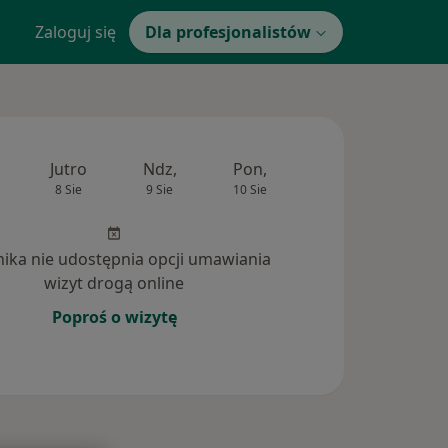
Zaloguj się
Dla profesjonalistów
Jutro
Ndz,
Pon,
Wt,
Śr,
8 Sie
9 Sie
10 Sie
11 Sie
12 Si
inika nie udostępnia opcji umawiania
wizyt drogą online
Poproś o wizytę