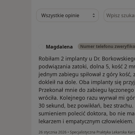
Szukaj w opi
Magdalena
Numer telefonu zweryfik
M
Robiłam 2 implanty u Dr. Borkowskiego
podwiązania zatoki, dolna 5, kość 2 m
jednym zabiegu spiłował z góry kość, 
dokleił na dole. Oba implanty się przy
Przekonał mnie do zabiegu łączonego 
wróciła. Kolejnego razu wyrwał mi gó
30 sekund, bez powikłań, bez strachu.
sumieniem polecić doktora, bo nie ma
lekarzem i empatycznym człowiekiem.
26 stycznia 2026
•
Specjalistyczna Praktyka Lekarska Kar