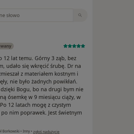
niach
owany
 12 lat temu. Górny 3 ząb, bez
m, udało się wkręcić śrubę. Dr na
zmieszał z materiałem kostnym i
jęły, nie było żadnych powikłań.
dzięki Bogu, bo na drugi bym nie
rną ósemkę w 9 miesiącu ciąży, w
 Po 12 latach mogę z czystym
 po nim poprawek. Jest świetnym
w opinii użytkownika Magdalena
ol Borkowski
•
Inny
•
zgłoś nadużycie