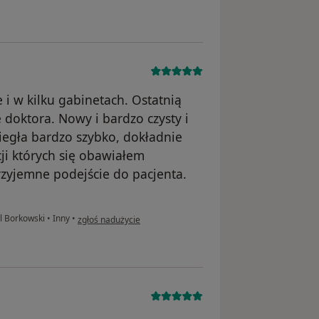
e i w kilku gabinetach. Ostatnią
doktora. Nowy i bardzo czysty i
egła bardzo szybko, dokładnie
cji których się obawiałem
przyjemne podejście do pacjenta.
w opinii użytkownika E.S
ol Borkowski
•
Inny
•
zgłoś nadużycie