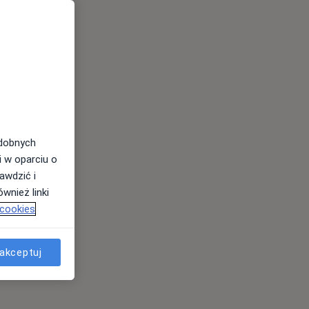
odobnych
i w oparciu o
awdzić i
wnież linki
 cookies
akceptuj