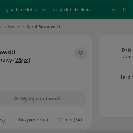
acja, badanie lub nazwisko
miasto lub dzielnica
Wrocław
Karol Borkowski
Zmień miasto
Dziś
kowski
7 Sie
O specjalizacjach
rzowy
·
Więcej
Ta kl
Wyślij wiadomość
esy
Ubezpieczenia
Opinie (34)