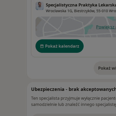
Specjalistyczna Praktyka Lekarsk
Wrocławska 1G, Biestrzyków,
55-010
Wro
Powiększ
ot
Dostępność
Pokaż kalendarz
Pokaż wi
o 
Ubezpieczenia - brak akceptowanyc
Ten specjalista przyjmuje wyłącznie pacje
samodzielnie lub znaleźć innego specjalist