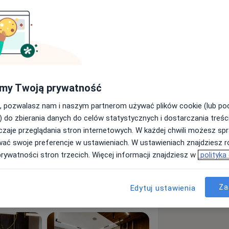
yjnym schorzeń jamy ustnej, części
atologiczną. Zainteresowania
giczne, implantologia czaszkowo-
nt Wydziału Lekarsko-
Wrocławiu z 2001 r.
my Twoją prywatność
, pozwalasz nam i naszym partnerom używać plików cookie (lub p
ył w Klinice Chirurgii Szczękowo-
) do zbierania danych do celów statystycznych i dostarczania treśc
u. W latach 2004-2011 asystent
zaje przeglądania stron internetowych. W każdej chwili możesz spr
 Wojewódzkiego Centrum Medycznego
wać swoje preferencje w ustawieniach. W ustawieniach znajdziesz ró
prywatności stron trzecich. Więcej informacji znajdziesz w
polityka
ystąpień zjazdowych z zakresu
arzowej.
Za
Edytuj ustawienia