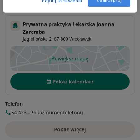
Adres 1
Adres 2
Zaakceptuj
Edytuj ustawienia
Prywatna praktyka Lekarska Joanna
Zaremba
Jagiellońska 2,
87-800
Włocławek
Powiększ mapę
otwiera się w nowej karcie
Dostępność
Pokaż kalendarz
Telefon
54 423...
Pokaż numer telefonu
Pokaż więcej
o adresie