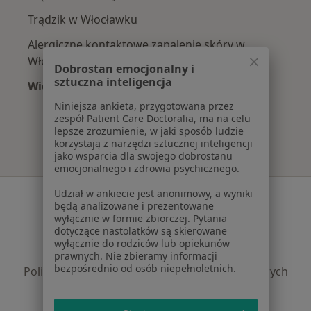
Trądzik w Włocławku
Alergiczne kontaktowe zapalenie skóry w
Włocławku
Dobrostan emocjonalny i
sztuczna inteligencja
Więcej (14)
Więcej w kategorii: Najczęście leczone chorob
Niniejsza ankieta, przygotowana przez
zespół Patient Care Doctoralia, ma na celu
lepsze zrozumienie, w jaki sposób ludzie
korzystają z narzędzi sztucznej inteligencji
jako wsparcia dla swojego dobrostanu
emocjonalnego i zdrowia psychicznego.
Udział w ankiecie jest anonimowy, a wyniki
Serwis
będą analizowane i prezentowane
wyłącznie w formie zbiorczej. Pytania
Regulamin
dotyczące nastolatków są skierowane
Polityka prywatności pacjentów
wyłącznie do rodziców lub opiekunów
Polityka prywatności profesjonalistów
prawnych. Nie zbieramy informacji
bezpośrednio od osób niepełnoletnich.
Polityka prywatności dla profesjonalistów, których
dane pozyskaliśmy samodzielnie
Polityka cookies