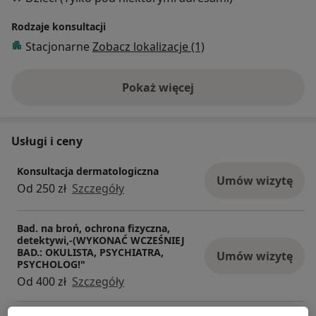
Rodzaje konsultacji
Stacjonarne
Zobacz lokalizacje (1)
Pokaż więcej
o doświadczeniu
Usługi i ceny
Konsultacja dermatologiczna
Umów wizytę
Od 250 zł
Szczegóły
Bad. na broń, ochrona fizyczna,
detektywi,-(WYKONAĆ WCZEŚNIEJ
BAD.: OKULISTA, PSYCHIATRA,
Umów wizytę
PSYCHOLOG!"
Od 400 zł
Szczegóły