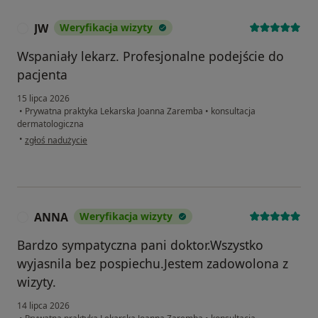
JW
Weryfikacja wizyty
J
Wspaniały lekarz. Profesjonalne podejście do
pacjenta
15 lipca 2026
•
Prywatna praktyka Lekarska Joanna Zaremba
•
konsultacja
dermatologiczna
w opinii użytkownika JW
•
zgłoś nadużycie
ANNA
Weryfikacja wizyty
A
Bardzo sympatyczna pani doktor.Wszystko
wyjasnila bez pospiechu.Jestem zadowolona z
wizyty.
14 lipca 2026