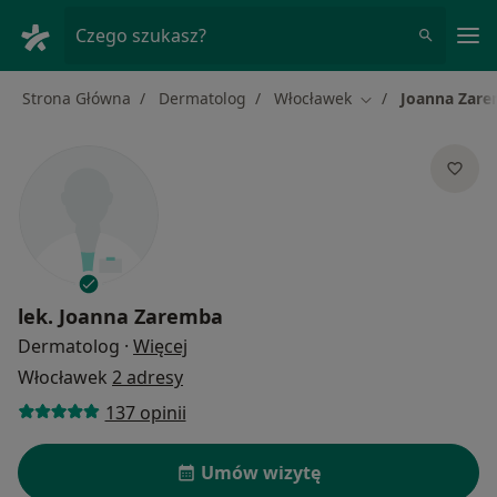
Me
Czego szukasz?
Strona Główna
Dermatolog
Włocławek
Joanna Zar
Zmień miasto
lek.
Joanna Zaremba
O specjalizacjach
Dermatolog
·
Więcej
Włocławek
2 adresy
137 opinii
Umów wizytę