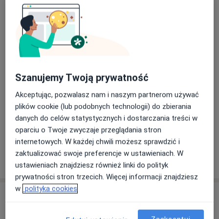
Badania kierowców wszystkich
kategorii prawa jazdy
Umów wizytę
Od 200 zł
Szczegóły
Badania okresowe
Umów wizytę
Od 100 zł
Szczegóły
Szanujemy Twoją prywatność
Badania profilaktyczne
Akceptując, pozwalasz nam i naszym partnerom używać
Umów wizytę
Od 150 zł
Szczegóły
plików cookie (lub podobnych technologii) do zbierania
danych do celów statystycznych i dostarczania treści w
+ 5 usług
oparciu o Twoje zwyczaje przeglądania stron
internetowych. W każdej chwili możesz sprawdzić i
zaktualizować swoje preferencje w ustawieniach. W
W jaki sposób ustalane są ceny?
ustawieniach znajdziesz również linki do polityk
prywatności stron trzecich. Więcej informacji znajdziesz
w
polityka cookies
Adresy (2)