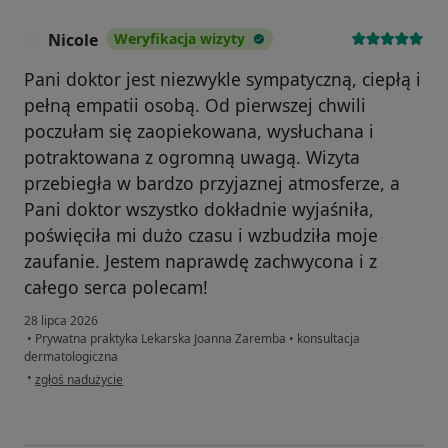
Nicole
Weryfikacja wizyty
N
Pani doktor jest niezwykle sympatyczną, ciepłą i
pełną empatii osobą. Od pierwszej chwili
poczułam się zaopiekowana, wysłuchana i
potraktowana z ogromną uwagą. Wizyta
przebiegła w bardzo przyjaznej atmosferze, a
Pani doktor wszystko dokładnie wyjaśniła,
poświęciła mi dużo czasu i wzbudziła moje
zaufanie. Jestem naprawdę zachwycona i z
całego serca polecam!
28 lipca 2026
•
Prywatna praktyka Lekarska Joanna Zaremba
•
konsultacja
dermatologiczna
w opinii użytkownika Nicole
•
zgłoś nadużycie