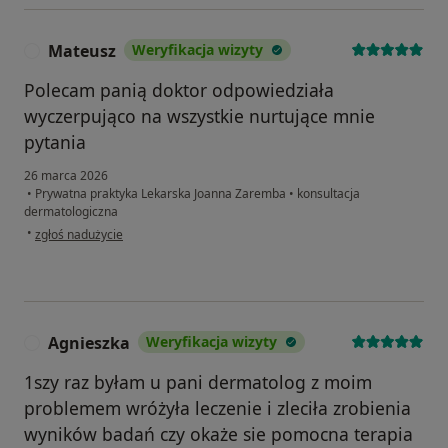
Mateusz
Weryfikacja wizyty
M
Polecam panią doktor odpowiedziała
wyczerpująco na wszystkie nurtujące mnie
pytania
26 marca 2026
•
Prywatna praktyka Lekarska Joanna Zaremba
•
konsultacja
dermatologiczna
w opinii użytkownika Mateusz
•
zgłoś nadużycie
Agnieszka
Weryfikacja wizyty
A
1szy raz byłam u pani dermatolog z moim
problemem wróżyła leczenie i zleciła zrobienia
wyników badań czy okaże sie pomocna terapia