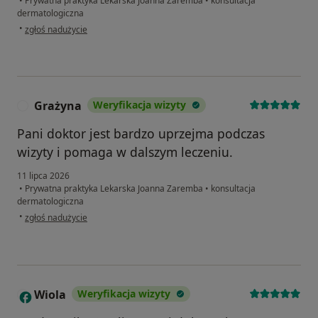
•
Prywatna praktyka Lekarska Joanna Zaremba
•
konsultacja
dermatologiczna
w opinii użytkownika ANNA
•
zgłoś nadużycie
Grażyna
Weryfikacja wizyty
G
Pani doktor jest bardzo uprzejma podczas
wizyty i pomaga w dalszym leczeniu.
11 lipca 2026
•
Prywatna praktyka Lekarska Joanna Zaremba
•
konsultacja
dermatologiczna
w opinii użytkownika Grażyna
•
zgłoś nadużycie
Wiola
Weryfikacja wizyty
W