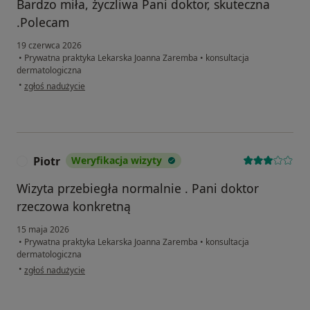
Bardzo miła, życzliwa Pani doktor, skuteczna
.Polecam
19 czerwca 2026
•
Prywatna praktyka Lekarska Joanna Zaremba
•
konsultacja
dermatologiczna
w opinii użytkownika Wiola
•
zgłoś nadużycie
Piotr
Weryfikacja wizyty
P
Wizyta przebiegła normalnie . Pani doktor
rzeczowa konkretną
15 maja 2026
•
Prywatna praktyka Lekarska Joanna Zaremba
•
konsultacja
dermatologiczna
w opinii użytkownika Piotr
•
zgłoś nadużycie