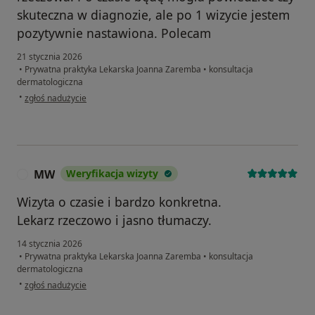
skuteczna w diagnozie, ale po 1 wizycie jestem
pozytywnie nastawiona. Polecam
21 stycznia 2026
•
Prywatna praktyka Lekarska Joanna Zaremba
•
konsultacja
dermatologiczna
w opinii użytkownika Ola
•
zgłoś nadużycie
MW
Weryfikacja wizyty
M
Wizyta o czasie i bardzo konkretna.
Lekarz rzeczowo i jasno tłumaczy.
14 stycznia 2026
•
Prywatna praktyka Lekarska Joanna Zaremba
•
konsultacja
dermatologiczna
w opinii użytkownika MW
•
zgłoś nadużycie