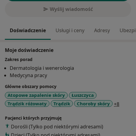
Wyślij wiadomość
Doświadczenie
Usługi i ceny
Adresy
Ubezpi
Moje doświadczenie
Zakres porad
Dermatologia i wenerologia
Medycyna pracy
Główne obszary pomocy
Atopowe zapalenie skóry
Łuszczyca
a11y_s
Trądzik różowaty
Trądzik
Choroby skóry
+8
Pacjenci których przyjmuję
Dorośli (Tylko pod niektórymi adresami)
Dzieci (Tylko pod niektórymi adresami)