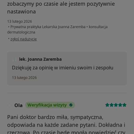
zobaczymy po czasie ale jestem pozytywnie
nastawiona
13 lutego 2026
•
Prywatna praktyka Lekarska Joanna Zaremba
•
konsultacja
dermatologiczna
w opinii użytkownika Agnieszka
•
zgłoś nadużycie
lek. Joanna Zaremba
Dziękuję za opinię w imieniu swoim i zespołu
13 lutego 2026
Ola
Weryfikacja wizyty
O
Pani doktor bardzo miła, sympatyczna,
odpowiada na każde zadane pytani. Dokładna i
rzeczowa. Po czasie będę mogła powiedzieć czy