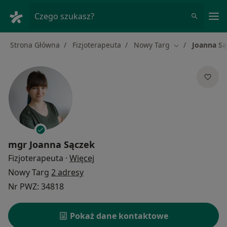
Me
Czego szukasz?
Strona Główna
Fizjoterapeuta
Nowy Targ
Joanna Są
Zmień miasto
mgr
Joanna Sączek
O specjalizacjach
Fizjoterapeuta
·
Więcej
Nowy Targ
2 adresy
Nr PWZ: 34818
Pokaż dane kontaktowe