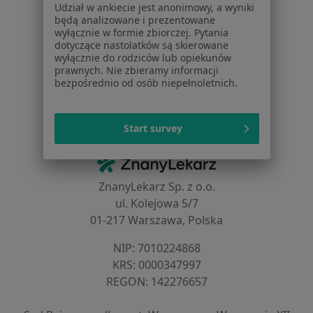
Udział w ankiecie jest anonimowy, a wyniki
Dla profesjonalistów
będą analizowane i prezentowane
wyłącznie w formie zbiorczej. Pytania
Cennik
dotyczące nastolatków są skierowane
Dla lekarzy
wyłącznie do rodziców lub opiekunów
prawnych. Nie zbieramy informacji
Dla placówek medycznych
bezpośrednio od osób niepełnoletnich.
Noa Notes
nowość
Baza wiedzy
Centrum Pomocy dla Specjalisty
Start survey
Kontakt
ZnanyLekarz - Strona główna
ZnanyLekarz Sp. z o.o.
ul. Kolejowa 5/7
01-217 Warszawa, Polska
NIP: ⁠7010224868
KRS: ⁠0000347997
REGON: ⁠142276657