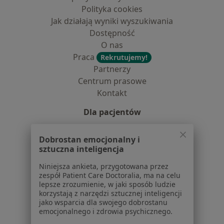
Polityka cookies
Jak działają wyniki wyszukiwania
Dostępność
O nas
Praca
Rekrutujemy!
Partnerzy
Centrum prasowe
Kontakt
Dla pacjentów
Lekarze
Dobrostan emocjonalny i
Placówki medyczne
sztuczna inteligencja
Pytania i odpowiedzi
Usługi i zabiegi
Niniejsza ankieta, przygotowana przez
zespół Patient Care Doctoralia, ma na celu
Choroby
lepsze zrozumienie, w jaki sposób ludzie
Pomoc
korzystają z narzędzi sztucznej inteligencji
Aplikacje mobilne
jako wsparcia dla swojego dobrostanu
emocjonalnego i zdrowia psychicznego.
Blog dla pacjentów