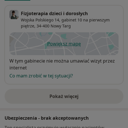
Fizjoterapia dzieci i dorosłych
Wojska Polskiego 14, gabinet 10 na pierwszym
piętrze,
34-400
Nowy Targ
Powiększ mapę
otwiera się w nowej karcie
Dostępność
W tym gabinecie nie można umawiać wizyt przez
internet
Co mam zrobić w tej sytuacji?
Pokaż więcej
o adresie
Ubezpieczenia - brak akceptowanych
Ten specjalista przyjmuje wyłącznie pacjentów