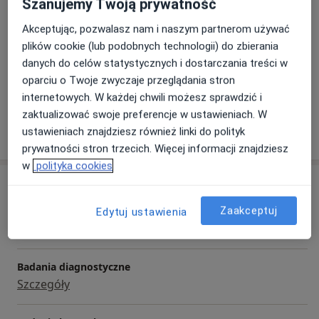
Szanujemy Twoją prywatność
a11
Zespoły mięśniowo-powięziowe
Bóle stawów
+13
Akceptując, pozwalasz nam i naszym partnerom używać
plików cookie (lub podobnych technologii) do zbierania
Pacjenci których przyjmuję
danych do celów statystycznych i dostarczania treści w
Dorośli
oparciu o Twoje zwyczaje przeglądania stron
Dzieci
internetowych. W każdej chwili możesz sprawdzić i
zaktualizować swoje preferencje w ustawieniach. W
Pokaż więcej
ustawieniach znajdziesz również linki do polityk
o doświadczeniu
prywatności stron trzecich. Więcej informacji znajdziesz
w
polityka cookies
Usługi i ceny
Zaakceptuj
Konsultacja fizjoterapeutyczna
Edytuj ustawienia
Szczegóły
Badania diagnostyczne
Szczegóły