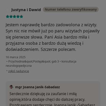
Justyna i Dawid
Numer telefonu zweryfikowany
J
Jestem naprawdę bardzo zadowolona z wizyty.
Syn nic nie mówił już po paru wizytach pojawiły
się pierwsze słowa. Pani Asia bardzo miła i
przyjazna osoba z bardzo dużą wiedzą i
doświadczeniem. Szczerze polecam.
16 marca 2025
•
Przychodnia&quot;Postęp&quot; gab 3
•
konsultacja
neurologopedyczna
w opinii użytkownika Justyna i Dawid
•
zgłoś nadużycie
mgr Joanna Janik-Sabadasz
Serdecznie dziękuję za zaufanie i miłą
opinię,która dodaje chęci do dalszej pracy.
Pozdrawiam serdecznie. Joanna Janik -Sabadasz