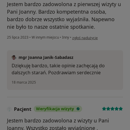
Jestem bardzo zadowolona z pierwszej wizyty u
Pani Joanny. Bardzo kompetentna osoba,
bardzo dobrze wszystko wyjaśniła. Napewno
nie było to nasze ostatnie spotkanie.
w opinii użytkownika Ela
25 lipca 2023
•
W innym miejscu
•
Inny
•
zgłoś nadużycie
mgr Joanna Janik-Sabadasz
Dziękuję bardzo, takie opinie zachęcają do
dalszych starań. Pozdrawiam serdecznie
18 marca 2025
Pacjent
Weryfikacja wizyty
Jestem bardzo zadowolona z wizyty u Pani
Joanny. Wszystko zostało wyjaśnione ,