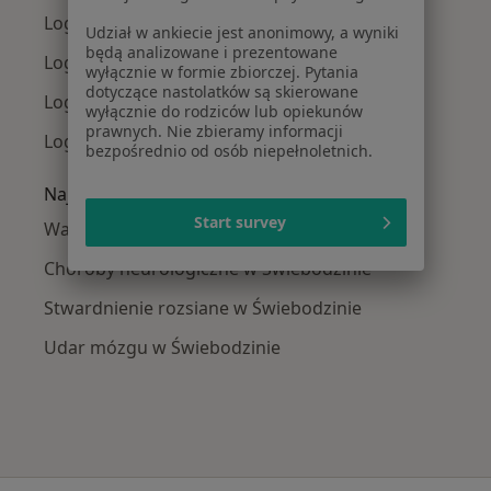
Logopedzi w Zielonej Górze
Udział w ankiecie jest anonimowy, a wyniki
będą analizowane i prezentowane
Logopedzi w Międzychodzie
wyłącznie w formie zbiorczej. Pytania
dotyczące nastolatków są skierowane
Logopedzi w Sulechowie
wyłącznie do rodziców lub opiekunów
prawnych. Nie zbieramy informacji
Logopedzi w Świdnicy
bezpośrednio od osób niepełnoletnich.
Najczęście leczone choroby
Start survey
Wady rozwojowe w Świebodzinie
Choroby neurologiczne w Świebodzinie
Stwardnienie rozsiane w Świebodzinie
Udar mózgu w Świebodzinie