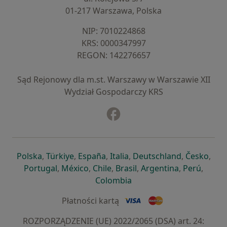
01-217 Warszawa, Polska
NIP: ⁠7010224868
KRS: ⁠0000347997
REGON: ⁠142276657
Sąd Rejonowy dla m.st. Warszawy w Warszawie XII
Wydział Gospodarczy KRS
Facebook
otwiera się w nowej karcie
otwiera się w nowej karcie
otwiera się w nowej karcie
otwiera się w nowej karcie
otwiera się w nowej karci
otwiera się
otwi
Polska
,
Türkiye
,
España
,
Italia
,
Deutschland
,
Česko
,
otwiera się w nowej karcie
otwiera się w nowej karcie
otwiera się w nowej karcie
otwiera się w nowej kar
otwiera się 
otwier
Portugal
,
México
,
Chile
,
Brasil
,
Argentina
,
Perú
,
otwiera się w nowej karc
Colombia
Płatności kartą
ROZPORZĄDZENIE (UE) 2022/2065 (DSA) art. 24: