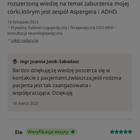
rozszerzoną wiedzę na temat zaburzenia mojej
córki,którym jest zespół Aspergera i ADHD.
10 listopada 2023
•
Prywatny Gabinet Logopedyczny i Terapeutyczny EDU-MED
•
konsultacja neurologopedyczna
w opinii użytkownika Małgorzata
•
zgłoś nadużycie
mgr Joanna Janik-Sabadasz
Bardzo dziękuję,tę wiedzę poszerza się w
kontakcie z pacjentami,zwłaszcza,jeśli rodzina
pacjenta jest tak zaangażowana i
współpracująca. Dziękuję
18 marca 2025
Ela
Weryfikacja wizyty
E