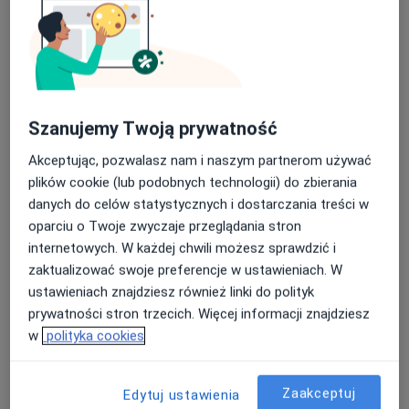
wiekowych : 6-9 lat; 10-15 lat; 16-19 lat oraz powyżej 19
r.ż.,a także grupa dla seniorów . Odpłatność 280 zł za
Od dziś tworzymy razem grupy!!!!!! Zapraszam
cykl 4 dniowy, tj 1 zajęcia w tygodniu przez 4 tygodnie.
serdecznie!!!!!!!!
Zainteresowanych proszę o kontakt telefoniczny pod
nr 608 520 058 .
W drugiej połowie pażdziernika zaczynają się
warsztaty dla osób z trudnościami w pisaniu lub
Szanujemy Twoją prywatność
czytaniu oraz ze stwierdzoną dysleksją, dysgrafią,
agrafią i aleksją. Zasady takie jak powyżej. Zapraszam
Akceptując, pozwalasz nam i naszym partnerom używać
serdecznie dzieci oraz dorosłych!!!!!!
plików cookie (lub podobnych technologii) do zbierania
danych do celów statystycznych i dostarczania treści w
O mnie
więcej
oparciu o Twoje zwyczaje przeglądania stron
internetowych. W każdej chwili możesz sprawdzić i
Zakres porad
zaktualizować swoje preferencje w ustawieniach. W
Neurologopedia
ustawieniach znajdziesz również linki do polityk
Arteterapia
prywatności stron trzecich. Więcej informacji znajdziesz
Integracja sensoryczna
w
polityka cookies
Trudności w karmieniu
Główne obszary pomocy
Zaakceptuj
Edytuj ustawienia
Wady wymowy
Jąkanie
Dysleksja