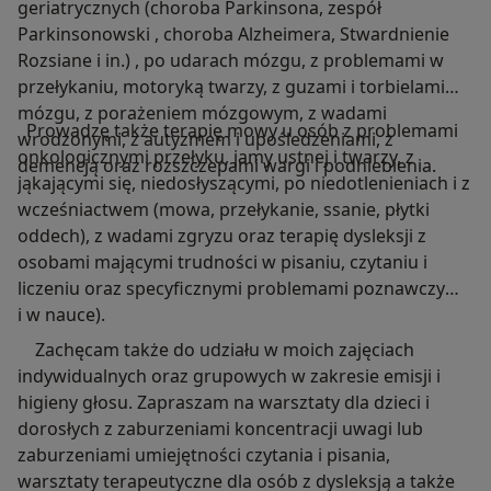
geriatrycznych (choroba Parkinsona, zespół
Parkinsonowski , choroba Alzheimera, Stwardnienie
Rozsiane i in.) , po udarach mózgu, z problemami w
przełykaniu, motoryką twarzy, z guzami i torbielami
mózgu, z porażeniem mózgowym, z wadami
Prowadzę także terapię mowy u osób z problemami
wrodzonymi, z autyzmem i upośledzeniami, z
onkologicznymi przełyku, jamy ustnej i twarzy, z
demencją oraz rozszczepami wargi i podniebienia.
jąkającymi się, niedosłyszącymi, po niedotlenieniach i z
wcześniactwem (mowa, przełykanie, ssanie, płytki
oddech), z wadami zgryzu oraz terapię dysleksji z
osobami mającymi trudności w pisaniu, czytaniu i
liczeniu oraz specyficznymi problemami poznawczymi,
i w nauce).
Zachęcam także do udziału w moich zajęciach
indywidualnych oraz grupowych w zakresie emisji i
higieny głosu. Zapraszam na warsztaty dla dzieci i
dorosłych z zaburzeniami koncentracji uwagi lub
zaburzeniami umiejętności czytania i pisania,
warsztaty terapeutyczne dla osób z dysleksją a także