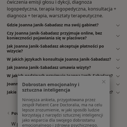
ćwiczenia emisji głosu i dykcji, diagnoza
logopedyczna, terapia logopedyczna, konsultacja +
diagnoza + terapia, warsztaty terapeutyczne.
Gdzie Joanna Janik-Sabadasz ma swój gabinet?
Czy Joanna Janik-Sabadasz przyjmuje online, bez
konieczności pojawiania się w placówce?
Jak Joanna Janik-Sabadasz akceptuje płatności po
wizycie?
W jakich językach konsultuje Joanna Janik-Sabadasz?
Jak Joanna Janik-Sabadasz umawia wizyty?
W jakich godzinach przyjmuje Joanna Janik-Sabadasz?
Joanna Janik-Sabadasz: co mówią pacjenci?
Dobrostan emocjonalny i
sztuczna inteligencja
Jakie ubezpieczenia akceptuje Joanna Janik-Sabadasz?
Niniejsza ankieta, przygotowana przez
zespół Patient Care Doctoralia, ma na celu
lepsze zrozumienie, w jaki sposób ludzie
Powiązane wyszukiwania
korzystają z narzędzi sztucznej inteligencji
jako wsparcia dla swojego dobrostanu
W pobliżu Świebodzina
emocjonalnego i zdrowia psychicznego.