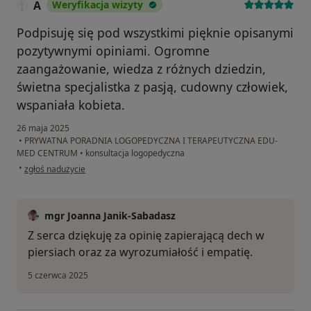
A
Weryfikacja wizyty
Podpisuję się pod wszystkimi pięknie opisanymi
pozytywnymi opiniami. Ogromne
zaangażowanie, wiedza z różnych dziedzin,
świetna specjalistka z pasją, cudowny człowiek,
wspaniała kobieta.
26 maja 2025
•
PRYWATNA PORADNIA LOGOPEDYCZNA I TERAPEUTYCZNA EDU-
MED CENTRUM
•
konsultacja logopedyczna
w opinii użytkownika A
•
zgłoś nadużycie
mgr Joanna Janik-Sabadasz
Z serca dziękuję za opinię zapierającą dech w
piersiach oraz za wyrozumiałość i empatię.
5 czerwca 2025