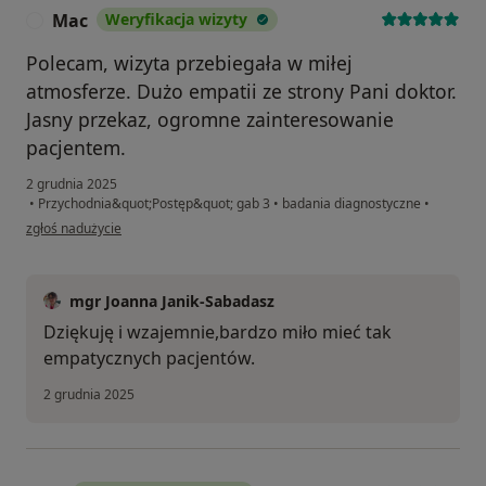
Mac
Weryfikacja wizyty
M
Polecam, wizyta przebiegała w miłej
atmosferze. Dużo empatii ze strony Pani doktor.
Jasny przekaz, ogromne zainteresowanie
pacjentem.
2 grudnia 2025
•
Przychodnia&quot;Postęp&quot; gab 3
•
badania diagnostyczne
•
w opinii użytkownika Mac
zgłoś nadużycie
mgr Joanna Janik-Sabadasz
Dziękuję i wzajemnie,bardzo miło mieć tak
empatycznych pacjentów.
2 grudnia 2025