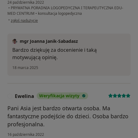
24 października 2022
•
PRYWATNA PORADNIA LOGOPEDYCZNA I TERAPEUTYCZNA EDU-
MED CENTRUM
•
konsultacja logopedyczna
w opinii użytkownika Aneta
•
zgłoś nadużycie
mgr Joanna Janik-Sabadasz
Bardzo dziękuję za docenienie i taką
motywującą opinię.
18 marca 2025
Ewelina
Weryfikacja wizyty
E
Pani Asia jest bardzo otwarta osoba. Ma
fantastyczne podejście do dzieci. Osoba bardzo
profesjonalna.
16 października 2022