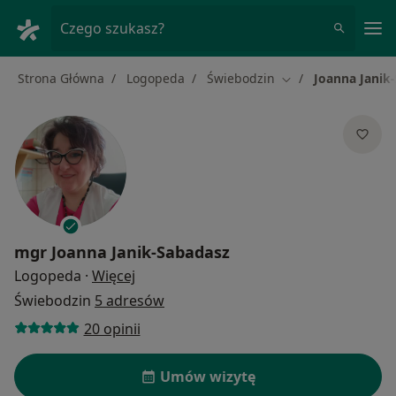
Me
Czego szukasz?
Strona Główna
Logopeda
Świebodzin
Joanna Janik
Zmień miasto
mgr
Joanna Janik-Sabadasz
O specjalizacjach
Logopeda
·
Więcej
Świebodzin
5 adresów
20 opinii
Umów wizytę