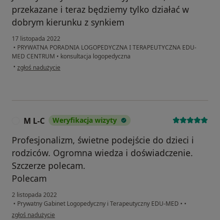
przekazane i teraz będziemy tylko działać w
dobrym kierunku z synkiem
17 listopada 2022
•
PRYWATNA PORADNIA LOGOPEDYCZNA I TERAPEUTYCZNA EDU-
MED CENTRUM
•
konsultacja logopedyczna
w opinii użytkownika Pacjent
•
zgłoś nadużycie
M L-C
Weryfikacja wizyty
M
Profesjonalizm, świetne podejście do dzieci i
rodziców. Ogromna wiedza i doświadczenie.
Szczerze polecam.
Polecam
2 listopada 2022
•
Prywatny Gabinet Logopedyczny i Terapeutyczny EDU-MED
•
•
w opinii użytkownika M L-C
zgłoś nadużycie