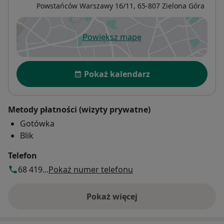
Powstańców Warszawy 16/11,
65-807
Zielona Góra
Powiększ mapę
otwiera się w nowej karcie
Dostępność
Pokaż kalendarz
Metody płatności (wizyty prywatne)
Gotówka
Blik
Telefon
68 419...
Pokaż numer telefonu
Pokaż więcej
o adresie