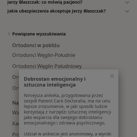
Jerzy Błaszczak: co mówią pacjenci?
Jakie ubezpieczenia akceptuje Jerzy Błaszczak?
Powiązane wyszukiwania
Ortodonci w pobliżu
Ortodonci Węglin-Południe
Ortodonci Węglin Południowy
Ortodonci Sławin
Dobrostan emocjonalny i
sztuczna inteligencja
Ortodonci Czuby
Niniejsza ankieta, przygotowana przez
zespół Patient Care Doctoralia, ma na celu
Najczęście leczone choroby
lepsze zrozumienie, w jaki sposób ludzie
korzystają z narzędzi sztucznej inteligencji
Wady zgryzu w Lublinie
jako wsparcia dla swojego dobrostanu
emocjonalnego i zdrowia psychicznego.
Kamień nazębny w Lublinie
Udział w ankiecie jest anonimowy, a wyniki
Próchnica w Lublinie