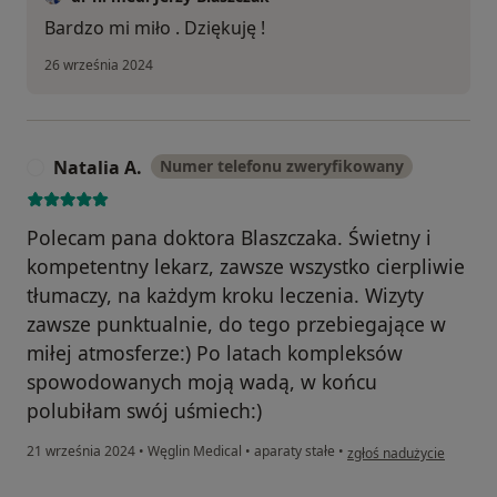
Bardzo mi miło . Dziękuję !
26 września 2024
Natalia A.
Numer telefonu zweryfikowany
N
Polecam pana doktora Blaszczaka. Świetny i
kompetentny lekarz, zawsze wszystko cierpliwie
tłumaczy, na każdym kroku leczenia. Wizyty
zawsze punktualnie, do tego przebiegające w
miłej atmosferze:) Po latach kompleksów
spowodowanych moją wadą, w końcu
polubiłam swój uśmiech:)
w opinii użytkownika Nat
21 września 2024
•
Węglin Medical
•
aparaty stałe
•
zgłoś nadużycie