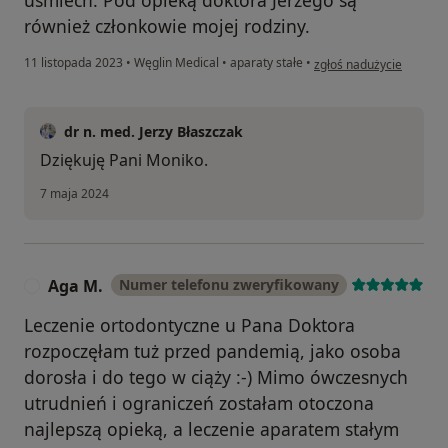
również członkowie mojej rodziny.
w opinii użytkownika Mo
11 listopada 2023
•
Węglin Medical
•
aparaty stałe
•
zgłoś nadużycie
dr n. med. Jerzy Błaszczak
Dziękuję Pani Moniko.
7 maja 2024
Aga M.
Numer telefonu zweryfikowany
A
Leczenie ortodontyczne u Pana Doktora
rozpoczęłam tuż przed pandemią, jako osoba
dorosła i do tego w ciąży :-) Mimo ówczesnych
utrudnień i ograniczeń zostałam otoczona
najlepszą opieką, a leczenie aparatem stałym