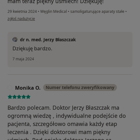
mam teraz piękny uśmiech! Dziękuję!
29 kwietnia 2024
•
Węglin Medical
•
samoligaturujące aparaty stałe
•
w opinii użytkownika Ewelina Pietruszka
zgłoś nadużycie
dr n. med. Jerzy Błaszczak
Dziękuję bardzo.
7 maja 2024
Monika O.
Numer telefonu zweryfikowany
M
Bardzo polecam. Doktor Jerzy Błaszczak ma
ogromną wiedzę , indywidualne podejście do
pacjenta, szczegółowo omawia każdy etap
leczenia . Dzięki doktorowi mam piękny
uśmiech. Pod opieką doktora Jerzego są