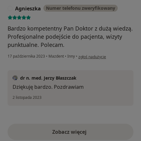
Agnieszka
Numer telefonu zweryfikowany
A
Bardzo kompetentny Pan Doktor z dużą wiedzą.
Profesjonalne podejście do pacjenta, wizyty
punktualne. Polecam.
w opinii użytkownika Agnieszka
17 października 2023
•
Mazdent
•
Inny
•
zgłoś nadużycie
dr n. med. Jerzy Błaszczak
Dziękuję bardzo. Pozdrawiam
2 listopada 2023
Zobacz więcej
opinie powyżej