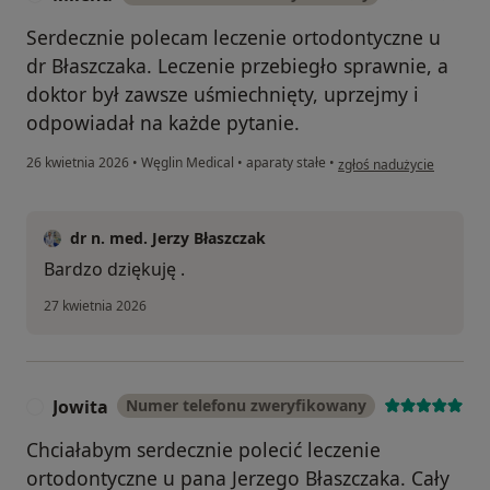
Serdecznie polecam leczenie ortodontyczne u
dr Błaszczaka. Leczenie przebiegło sprawnie, a
doktor był zawsze uśmiechnięty, uprzejmy i
odpowiadał na każde pytanie.
w opinii użytkownika Mil
26 kwietnia 2026
•
Węglin Medical
•
aparaty stałe
•
zgłoś nadużycie
dr n. med. Jerzy Błaszczak
Bardzo dziękuję .
27 kwietnia 2026
Jowita
Numer telefonu zweryfikowany
J
Chciałabym serdecznie polecić leczenie
ortodontyczne u pana Jerzego Błaszczaka. Cały