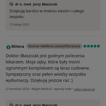
dr n. med. Jerzy Błaszczak
Dziękuję bardzo w imieniu swoim i całego
zespołu.
13 lutego 2025
Milena
Numer telefonu zweryfikowany
M
Doktor Błaszczak jest godnym polecenia
lekarzem. Moje zęby, które były moim
ogromnym kompleksem są teraz cudowne.
Sympatyczny oraz pełen wiedzy wszystko
wytłumaczy. Dziękuję jeszcze raz :)
w opinii użytkownika Mi
22 września 2024
•
Węglin Medical
•
aparaty stałe
•
zgłoś nadużycie
dr n. med. Jerzy Błaszczak