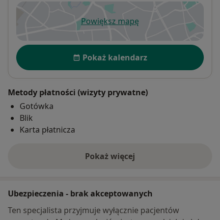
Powiększ mapę
otwiera się w nowej karcie
Dostępność
Pokaż kalendarz
Metody płatności (wizyty prywatne)
Gotówka
Blik
Karta płatnicza
Pokaż więcej
o adresie
Ubezpieczenia - brak akceptowanych
Ten specjalista przyjmuje wyłącznie pacjentów