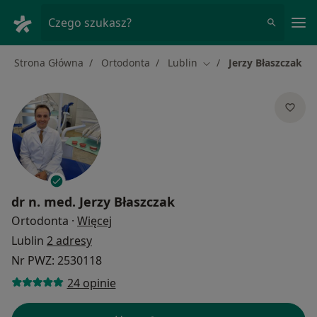
Me
Czego szukasz?
Strona Główna
Ortodonta
Lublin
Jerzy Błaszczak
Zmień miasto
dr n. med.
Jerzy Błaszczak
O specjalizacjach
Ortodonta
·
Więcej
Lublin
2 adresy
Nr PWZ: 2530118
24 opinie