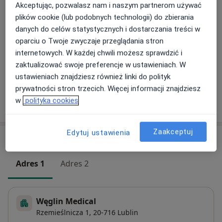
Akceptując, pozwalasz nam i naszym partnerom używać
Szczegóły
plików cookie (lub podobnych technologii) do zbierania
danych do celów statystycznych i dostarczania treści w
Invisalign
oparciu o Twoje zwyczaje przeglądania stron
Od 6 000 zł
Szczegóły
internetowych. W każdej chwili możesz sprawdzić i
zaktualizować swoje preferencje w ustawieniach. W
+ 1 usługa
ustawieniach znajdziesz również linki do polityk
prywatności stron trzecich. Więcej informacji znajdziesz
w
polityka cookies
W jaki sposób ustalane są ceny?
Zaakceptuj
Edytuj ustawienia
Adresy (2)
Adres 1
Adres 2
Węglin Medical
Rzemieślnicza 1,
20-716
Lublin