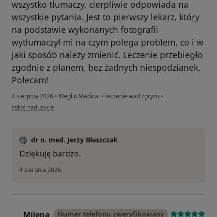
wszystko tłumaczy, cierpliwie odpowiada na
wszystkie pytania. Jest to pierwszy lekarz, który
na podstawie wykonanych fotografii
wytłumaczył mi na czym polega problem, co i w
jaki sposób należy zmienić. Leczenie przebiegło
zgodnie z planem, bez żadnych niespodzianek.
Polecam!
4 sierpnia 2026
•
Węglin Medical
•
leczenie wad zgryzu
•
w opinii użytkownika Asia
zgłoś nadużycie
dr n. med. Jerzy Błaszczak
Dziękuję bardzo.
4 sierpnia 2026
Milena
Numer telefonu zweryfikowany
M