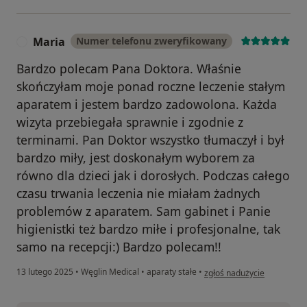
Maria
Numer telefonu zweryfikowany
M
Bardzo polecam Pana Doktora. Właśnie
skończyłam moje ponad roczne leczenie stałym
aparatem i jestem bardzo zadowolona. Każda
wizyta przebiegała sprawnie i zgodnie z
terminami. Pan Doktor wszystko tłumaczył i był
bardzo miły, jest doskonałym wyborem za
równo dla dzieci jak i dorosłych. Podczas całego
czasu trwania leczenia nie miałam żadnych
problemów z aparatem. Sam gabinet i Panie
higienistki też bardzo miłe i profesjonalne, tak
samo na recepcji:) Bardzo polecam!!
w opinii użytkownika Maria
13 lutego 2025
•
Węglin Medical
•
aparaty stałe
•
zgłoś nadużycie