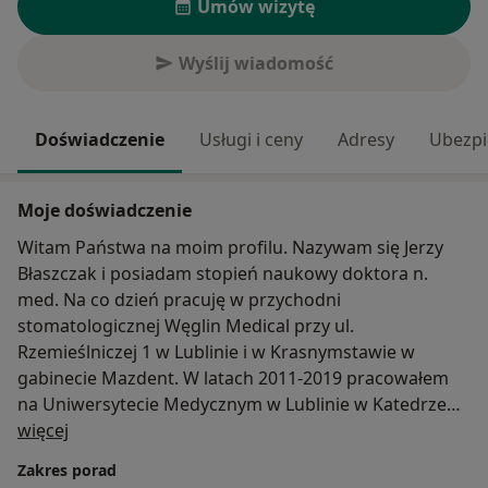
Umów wizytę
Wyślij wiadomość
Doświadczenie
Usługi i ceny
Adresy
Ubezpi
Moje doświadczenie
Witam Państwa na moim profilu. Nazywam się Jerzy
Błaszczak i posiadam stopień naukowy doktora n.
med. Na co dzień pracuję w przychodni
stomatologicznej Węglin Medical przy ul.
Rzemieślniczej 1 w Lublinie i w Krasnymstawie w
gabinecie Mazdent. W latach 2011-2019 pracowałem
na Uniwersytecie Medycznym w Lublinie w Katedrze
O mnie
Ortopedii Szczękowej. Posiadam specjalizację z
więcej
ortodoncji. Jestem członkiem Polskiego Towarzystwa
Zakres porad
Ortodontycznego (PTO) i Europejskiego Towarzystwa