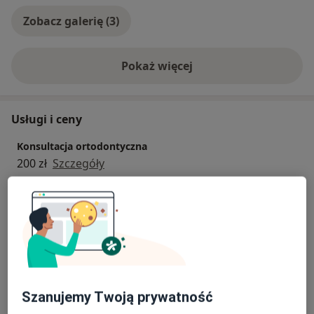
Zobacz galerię (3)
Pokaż więcej
o doświadczeniu
Usługi i ceny
Konsultacja ortodontyczna
200 zł
Szczegóły
Aparaty ruchome
Szczegóły
Aparaty stałe
Od 2 700 zł
Szczegóły
Szanujemy Twoją prywatność
Aparaty stałe estetyczne