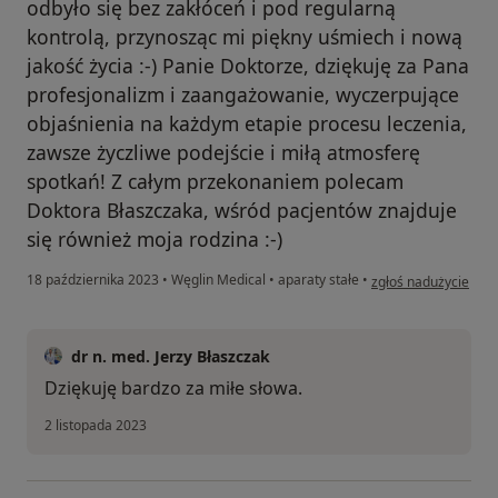
odbyło się bez zakłóceń i pod regularną
kontrolą, przynosząc mi piękny uśmiech i nową
jakość życia :-) Panie Doktorze, dziękuję za Pana
profesjonalizm i zaangażowanie, wyczerpujące
objaśnienia na każdym etapie procesu leczenia,
zawsze życzliwe podejście i miłą atmosferę
spotkań! Z całym przekonaniem polecam
Doktora Błaszczaka, wśród pacjentów znajduje
się również moja rodzina :-)
w opinii użytkownika
18 października 2023
•
Węglin Medical
•
aparaty stałe
•
zgłoś nadużycie
dr n. med. Jerzy Błaszczak
Dziękuję bardzo za miłe słowa.
2 listopada 2023