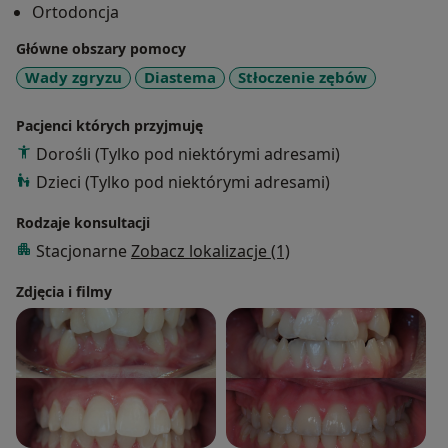
Ortodoncja
Ortodontycznego (EOS).
Moją dewizą jest przede wszystkim nie szkodzić. Po
Główne obszary pomocy
drugie - przywrócić zdrowie i funkcję. Po trzecie –
Wady zgryzu
Diastema
Stłoczenie zębów
estetykę i piękno. W układzie stomatognatycznym
wszystko musi współgrać dlatego tak dużą wagę
Pacjenci których przyjmuję
przykładam do zdiagnozowania i zaplanowania
Dorośli (Tylko pod niektórymi adresami)
prawidłowego leczenia. W mojej ofercie znajdują się
Dzieci (Tylko pod niektórymi adresami)
aparaty stałe konwencjonalne, samoligaturujące
(DAMON), estetyczne (invisalign) , ap. zdejmowane,
Rodzaje konsultacji
czynnościowe, wewnątrz i zewnątrz ustne. Jestem
Stacjonarne
Zobacz lokalizacje (1)
również certyfikowanym lekarzem systemu
przeźroczystych nakładek invisalign. Razem
Zdjęcia i filmy
przywrócimy piękno twojemu uśmiechowi :)
Zapraszam na wizytę .